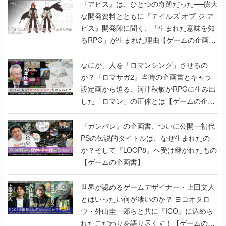
『アビス』は、ひとつの奇跡だった──膨大
な開発資料とともに『テイルズ オブ ジ ア
ビス』開発陣に聞く、「生まれた意味を知
るRPG」が生まれた理由【ゲームの企画
書】
なにが、人を「ロマンシング」させるの
か？『ロマサガ2』当時の企画書とキャラ
設定画から迫る、河津秋敏がRPGに生み出
した「ロマン」の正体とは【ゲームの企画
書】
『ガンパレ』の企画書、ついに公開━初代
PSの伝説的タイトルは、なぜ生まれたの
か？そして『LOOP8』へ受け継がれたもの
【ゲームの企画書】
世界が認めるゲームデザイナー・上田文人
とはいったい何が凄いのか？ ヨコオタロ
ウ・外山圭一郎らと共に『ICO』に込めら
れたこだわりを語り尽くす！【ゲームの企