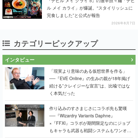
『デビル メイ クライ 5』の激辛担々麺「デビ
ル メイ カライ」が爆誕。“スタイリッシュに
完食しました”と公式が報告
2026年8月7日
カテゴリーピックアップ
インタビュー
「現実より意味のある仮想世界を作る」
──『EVE Online』の生みの親が18年掲げ
続ける”クレイジーな宣言”は、比喩ではな
く本気だった
作り込みのすさまじさにコラボ先も驚嘆
──『Wizardry Variants Daphne』
×『FFXI』コラボが期間限定なのにジョブ
もキャラも武器も戦闘システムもワンオフ
で作り込まれた理由を両ディレクターに聞