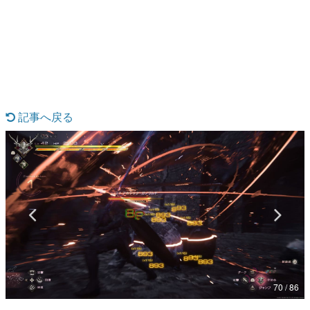
日本のコンテンツ産業やカルチャーに与えた影響を探る企
画です。
日本モバイルゲーム産業史
日本のモバイルゲーム史における主要なトピック・タイト
ルを網羅するほか、開発者へのインタビューや識者による
解説を掲載。約20年の歴史が一望できる決定版！
若ゲのいたり〜ゲームクリエイターの青春〜
『うつヌケ』『ペンと箸』等で知られるマンガ家・田中圭
記事へ戻る
一先生によるゲーム業界レポートマンガです。
なんでゲームは面白い？
ゲーム開発者・hamatsu氏がゲームの魅力を画面や操作の
具体的な形から解き明かしていく、硬派で骨太な評論連載
です。
ゲームが変えた日本語
「経験値」「裏技」「ラスボス」… ゲームにまつわる言葉
の起源や用法の変遷を、コンピューター文化史研究家・タ
イニーP氏が徹底調査。
カテゴリ
70 / 86
特集記事