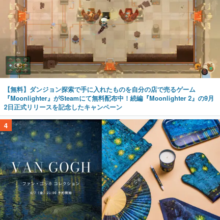
【無料】ダンジョン探索で手に入れたものを自分の店で売るゲーム
『Moonlighter』がSteamにて無料配布中！続編『Moonlighter 2』の9月
2日正式リリースを記念したキャンペーン
4