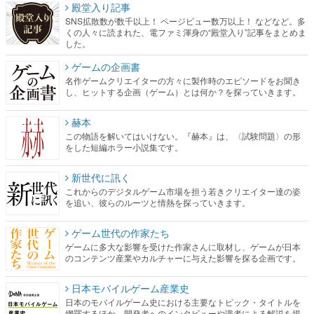
殿堂入り記事
SNS拡散数が数千以上！ ページビュー数万以上！ などなど。多
くの人々に読まれた、電ファミ渾身の“殿堂入り”記事をまとめま
した。
ゲームの企画書
名作ゲームクリエイターの方々に製作時のエピソードをお聞き
し、ヒットする企画（ゲーム）とは何か？を探っていきます。
赫本
この物語を解いてはいけない。『赫本』は、〈試験問題〉の形
をした短編ホラー小説集です。
新世代に訊く
これからのデジタルゲーム市場を担う若きクリエイター達の姿
を追い、彼らのルーツと情熱を探っていきます。
ゲーム世代の作家たち
ゲームに多大な影響を受けた作家さんに取材し、ゲームが日本
のコンテンツ産業やカルチャーに与えた影響を探る企画です。
日本モバイルゲーム産業史
日本のモバイルゲーム史における主要なトピック・タイトルを
網羅するほか、開発者へのインタビューや識者による解説を掲