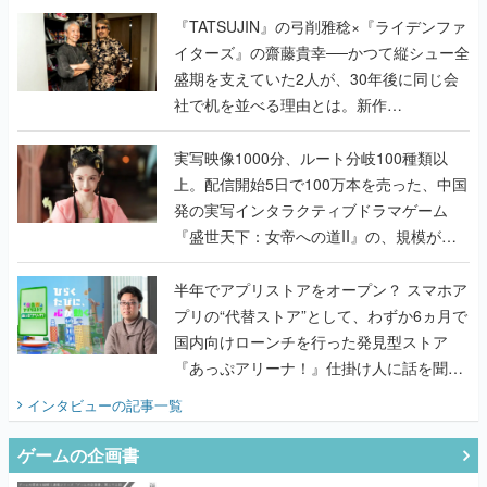
く
『TATSUJIN』の弓削雅稔×『ライデンファ
イターズ』の齋藤貴幸──かつて縦シュー全
盛期を支えていた2人が、30年後に同じ会
社で机を並べる理由とは。新作
『TATSUJIN EXTREME』で初タッグを組
んだレジェンド2人に訊く開発秘話
実写映像1000分、ルート分岐100種類以
上。配信開始5日で100万本を売った、中国
発の実写インタラクティブドラマゲーム
『盛世天下：女帝への道II』の、規模が違
うこだわりをプロデューサーに聞いた
半年でアプリストアをオープン？ スマホア
プリの“代替ストア”として、わずか6ヵ月で
国内向けローンチを行った発見型ストア
『あっぷアリーナ！』仕掛け人に話を聞い
てみた
インタビュー
の記事一覧
ゲームの企画書