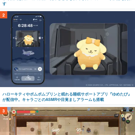
す
2
ハローキティやポムポムプリンと眠れる睡眠サポートアプリ『ゆめたび』
が配信中。キャラごとのASMRや目覚ましアラームも搭載
3