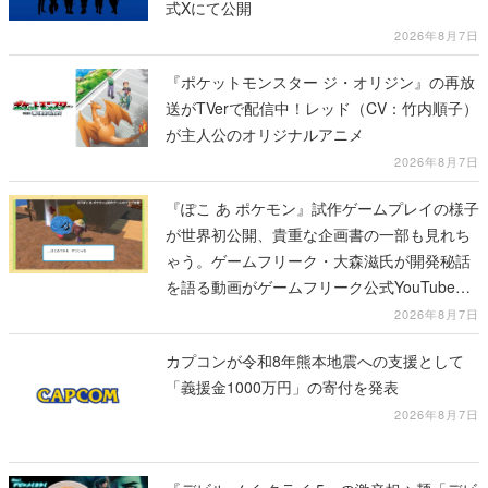
式Xにて公開
2026年8月7日
『ポケットモンスター ジ・オリジン』の再放
送がTVerで配信中！レッド（CV：竹内順子）
が主人公のオリジナルアニメ
2026年8月7日
『ぽこ あ ポケモン』試作ゲームプレイの様子
が世界初公開、貴重な企画書の一部も見れち
ゃう。ゲームフリーク・大森滋氏が開発秘話
を語る動画がゲームフリーク公式YouTubeで
公開中
2026年8月7日
カプコンが令和8年熊本地震への支援として
「義援金1000万円」の寄付を発表
2026年8月7日