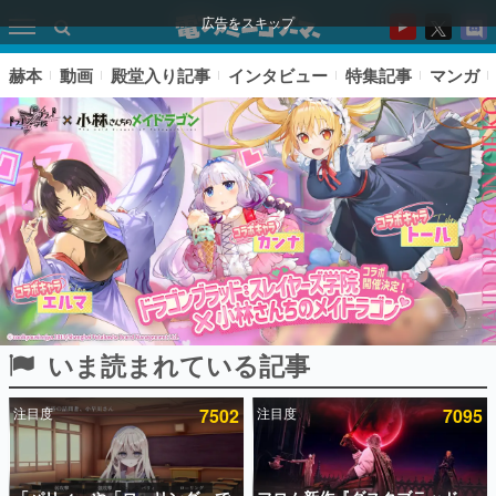
広告をスキップ
赫本
動画
殿堂入り記事
インタビュー
特集記事
マンガ
いま読まれている記事
ピックアップ
注目度
7502
注目度
7095
電ファミのいま読まれている記事ランキング
アプリセール情報