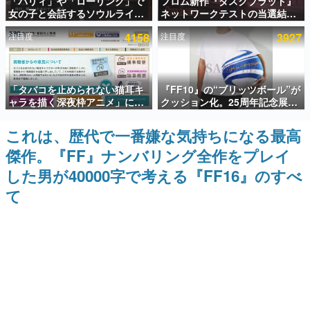
「パリィ」や「ローリング」で
フロム新作『ダスクブラッド』
女の子と会話するソウルライク
ネットワークテストの当選結果
インタビュー
恋愛ゲーム『小早川さんはソウ
が8月7日22時に発表。応募サイ
注目度
4158
注目度
3927
ルライク』無料公開。返事に失
トのマイページから確認可能、
連載・特集一覧
敗すると「YOU DIED」
テスト実施は8月21日～24日
殿堂入り記事
「タバコを止められない猫耳キ
『FF10』の“ブリッツボール”が
SNS拡散数が数千以上！ ページビュー数万以上！ などな
ど。多くの人々に読まれた、電ファミ渾身の“殿堂入り”記
ャラを描く深夜枠アニメ」に視
クッション化。25周年記念展
事をまとめました。
聴者の一部から批判意見。違法
「FINAL FANTASY X
薬物の使用と思しき描写も含め
MUSEUM-幻光の記憶-」のグッ
これは、歴代で一番嫌な気持ちになる最高
ゲームの企画書
て、BPOが議論を交わす
ズ情報が一部公開
名作ゲームクリエイターの方々に製作時のエピソードをお
傑作。『FF』ナンバリング全作をプレイ
聞きし、ヒットする企画（ゲーム）とは何か？を探ってい
きます。
した男が40000字で考える『FF16』のすべ
赫本
て
この物語を解いてはいけない。『赫本』は、〈試験問題〉
の形をした短編ホラー小説集です。
新世代に訊く
これからのデジタルゲーム市場を担う若きクリエイター達
の姿を追い、彼らのルーツと情熱を探っていきます。
ゲーム世代の作家たち
ゲームに多大な影響を受けた作家さんに取材し、ゲームが