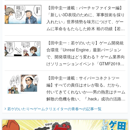
【若ゲのいたり最終回】
【田中圭一連載：バーチャファイター編】
「新しい3D表現のために、軍事技術を採り
入れたい」世界情勢を味方につけて、ゲー
ムに革命をもたらした鈴木 裕の功績【若ゲ
のいたり】
【田中圭一：若ゲのいたり】ゲーム開発統
合環境「Unreal Engine」最新バージョン
で、開発環境はどう変わる？ ゲーム業界向
けソリューションイベント「GTMF2019」
に行って、より理解を深めよう【PR】
【田中圭一連載：サイバーコネクトツー
編】すべての責任はオレが取る。だから、
付いてきてくれないか──男の熱意はチーム
解散の危機を救い、『.hack』成功の活路を
開く。業界の快男児・松山 洋に流れる血は
若ゲのいたり〜ゲームクリエイターの青春〜
の記事一覧
『少年ジャンプ』色だった【若ゲのいた
り】