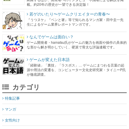
載。約20年の歴史が一望できる決定版！
若ゲのいたり〜ゲームクリエイターの青春〜
『うつヌケ』『ペンと箸』等で知られるマンガ家・田中圭一先
生によるゲーム業界レポートマンガです。
なんでゲームは面白い？
ゲーム開発者・hamatsu氏がゲームの魅力を画面や操作の具体的
な形から解き明かしていく、硬派で骨太な評論連載です。
ゲームが変えた日本語
「経験値」「裏技」「ラスボス」… ゲームにまつわる言葉の起
源や用法の変遷を、コンピューター文化史研究家・タイニーP氏
が徹底調査。
カテゴリ
特集記事
マンガ
女性向け