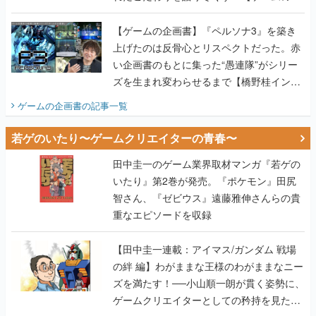
画書】
【ゲームの企画書】『ペルソナ3』を築き
上げたのは反骨心とリスペクトだった。赤
い企画書のもとに集った“愚連隊”がシリー
ズを生まれ変わらせるまで【橋野桂インタ
ビュー】
ゲームの企画書
の記事一覧
若ゲのいたり〜ゲームクリエイターの青春〜
田中圭一のゲーム業界取材マンガ『若ゲの
いたり』第2巻が発売。『ポケモン』田尻
智さん、『ゼビウス』遠藤雅伸さんらの貴
重なエピソードを収録
【田中圭一連載：アイマス/ガンダム 戦場
の絆 編】わがままな王様のわがままなニー
ズを満たす！──小山順一朗が貫く姿勢に、
ゲームクリエイターとしての矜持を見た