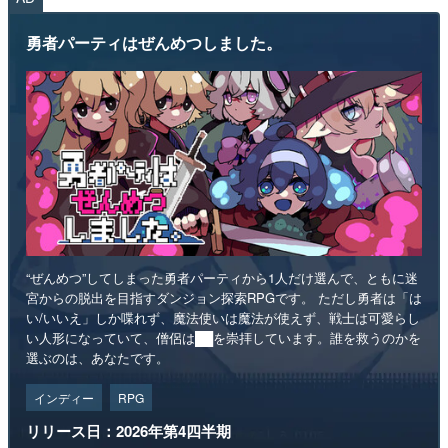
勇者パーティはぜんめつしました。
“ぜんめつ”してしまった勇者パーティから1人だけ選んで、ともに迷
宮からの脱出を目指すダンジョン探索RPGです。 ただし勇者は「は
い/いいえ」しか喋れず、魔法使いは魔法が使えず、戦士は可愛らし
い人形になっていて、僧侶は██を崇拝しています。誰を救うのかを
選ぶのは、あなたです。
インディー
RPG
リリース日：2026年第4四半期