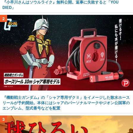
『小早川さんはソウルライク』無料公開。返事に失敗すると「YOU
DIED」
2
『機動戦士ガンダム』の「シャア専用ザクⅡ」をイメージした散水ホース
リールが予約開始。本体にはシャアのパーソナルマークやジオン公国軍の
エンブレム、型式番号などを配置
3