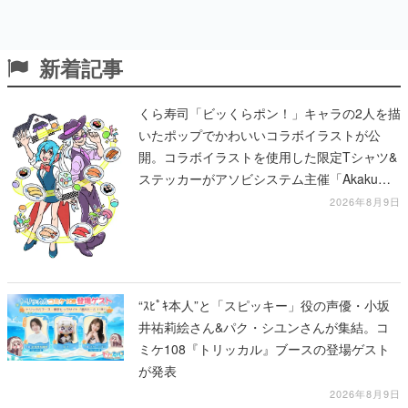
新着記事
くら寿司「ビッくらポン！」キャラの2人を描
いたポップでかわいいコラボイラストが公
開。コラボイラストを使用した限定Tシャツ&
ステッカーがアソビシステム主催「Akaku
展」にて販売へ
2026年8月9日
“ｽﾋﾟｷ本人”と「スピッキー」役の声優・小坂
井祐莉絵さん&パク・シユンさんが集結。コ
ミケ108『トリッカル』ブースの登場ゲスト
が発表
2026年8月9日