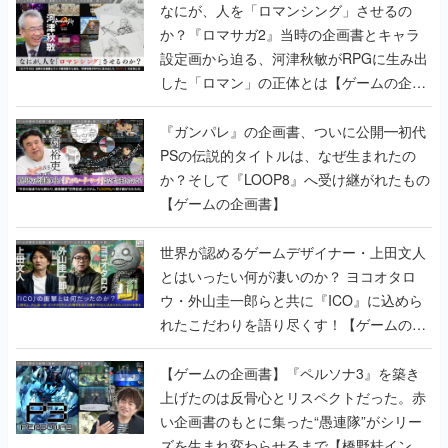
なにが、人を「ロマンシング」させるの
か？『ロマサガ2』当時の企画書とキャラ
設定画から迫る、河津秋敏がRPGに生み出
した「ロマン」の正体とは【ゲームの企画
書】
『ガンパレ』の企画書、ついに公開━初代
PSの伝説的タイトルは、なぜ生まれたの
か？そして『LOOP8』へ受け継がれたもの
【ゲームの企画書】
世界が認めるゲームデザイナー・上田文人
とはいったい何が凄いのか？ ヨコオタロ
ウ・外山圭一郎らと共に『ICO』に込めら
れたこだわりを語り尽くす！【ゲームの企
画書】
【ゲームの企画書】『ペルソナ3』を築き
上げたのは反骨心とリスペクトだった。赤
い企画書のもとに集った“愚連隊”がシリー
ズを生まれ変わらせるまで【橋野桂インタ