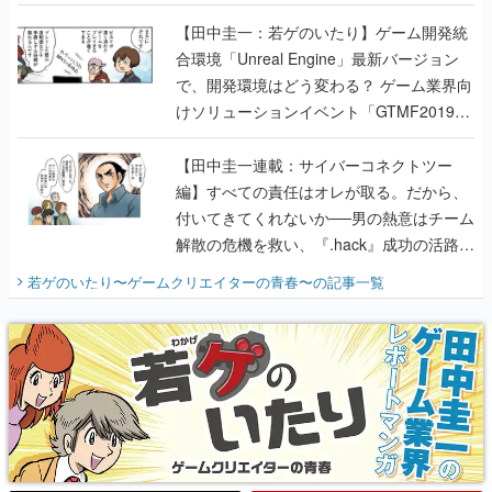
のいたり】
【田中圭一：若ゲのいたり】ゲーム開発統
合環境「Unreal Engine」最新バージョン
で、開発環境はどう変わる？ ゲーム業界向
けソリューションイベント「GTMF2019」
に行って、より理解を深めよう【PR】
【田中圭一連載：サイバーコネクトツー
編】すべての責任はオレが取る。だから、
付いてきてくれないか──男の熱意はチーム
解散の危機を救い、『.hack』成功の活路を
開く。業界の快男児・松山 洋に流れる血は
若ゲのいたり〜ゲームクリエイターの青春〜
の記事一覧
『少年ジャンプ』色だった【若ゲのいた
り】