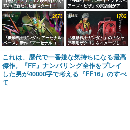
【無料】プリキュア映画4作品が
『FNaF』「フレディ・ファズベ
TVerで新たに配信スタート！な
アーズ・ピザ」の実店舗がアメ
インタビュー
んと2018年～2024年の映画ほぼ
リカの商業施設「American
注目度
2673
注目度
1782
すべてが見放題に、ぶっちゃけ
Dream」に2027年オープン！
連載・特集一覧
ありえないラインナップ
ScottGamesとの共同開発、食
事だけでなくステージショーや
没入型のホラー体験も楽しめる
殿堂入り記事
『機動戦士ガンダム アーセナル
『機動戦士ガンダム』の「シャ
SNS拡散数が数千以上！ ページビュー数万以上！ などな
ど。多くの人々に読まれた、電ファミ渾身の“殿堂入り”記
ベース』新作『アーセナルコマ
ア専用ザクⅡ」をイメージした
事をまとめました。
ンダー』発表！8月28日からオ
散水ホースリールが予約開始。
ープンベータテスト開催、2027
本体にはシャアのパーソナルマ
これは、歴代で一番嫌な気持ちになる最高
ゲームの企画書
年2月下旬に稼働予定
ークやジオン公国軍のエンブレ
名作ゲームクリエイターの方々に製作時のエピソードをお
傑作。『FF』ナンバリング全作をプレイ
ム、型式番号などを配置
聞きし、ヒットする企画（ゲーム）とは何か？を探ってい
きます。
した男が40000字で考える『FF16』のすべ
赫本
て
この物語を解いてはいけない。『赫本』は、〈試験問題〉
の形をした短編ホラー小説集です。
新世代に訊く
これからのデジタルゲーム市場を担う若きクリエイター達
の姿を追い、彼らのルーツと情熱を探っていきます。
ゲーム世代の作家たち
ゲームに多大な影響を受けた作家さんに取材し、ゲームが