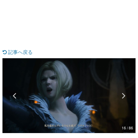
日本のコンテンツ産業やカルチャーに与えた影響を探る企
画です。
日本モバイルゲーム産業史
日本のモバイルゲーム史における主要なトピック・タイト
ルを網羅するほか、開発者へのインタビューや識者による
解説を掲載。約20年の歴史が一望できる決定版！
若ゲのいたり〜ゲームクリエイターの青春〜
『うつヌケ』『ペンと箸』等で知られるマンガ家・田中圭
記事へ戻る
一先生によるゲーム業界レポートマンガです。
なんでゲームは面白い？
ゲーム開発者・hamatsu氏がゲームの魅力を画面や操作の
具体的な形から解き明かしていく、硬派で骨太な評論連載
です。
ゲームが変えた日本語
「経験値」「裏技」「ラスボス」… ゲームにまつわる言葉
の起源や用法の変遷を、コンピューター文化史研究家・タ
イニーP氏が徹底調査。
カテゴリ
16 / 86
特集記事