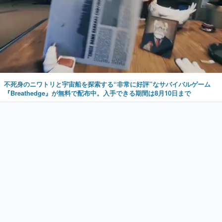
不死身のニワトリと宇宙船を探索する“非常に好評”なサバイバルゲーム
『Breathedge』が無料で配布中。入手できる期間は8月10日まで