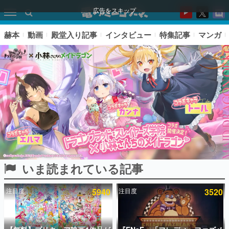
広告をスキップ
赫本
動画
殿堂入り記事
インタビュー
特集記事
マンガ
いま読まれている記事
ピックアップ
注目度
5940
注目度
3520
電ファミのいま読まれている記事ランキング
アプリセール情報