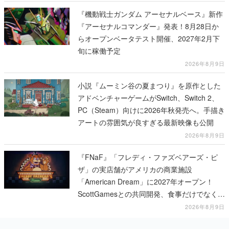
『機動戦士ガンダム アーセナルベース』新作
『アーセナルコマンダー』発表！8月28日か
らオープンベータテスト開催、2027年2月下
旬に稼働予定
2026年8月9日
小説『ムーミン谷の夏まつり』を原作とした
アドベンチャーゲームがSwitch、Switch 2、
PC（Steam）向けに2026年秋発売へ。手描き
アートの雰囲気が良すぎる最新映像も公開
2026年8月9日
『FNaF』「フレディ・ファズベアーズ・ピ
ザ」の実店舗がアメリカの商業施設
「American Dream」に2027年オープン！
ScottGamesとの共同開発、食事だけでなくス
テージショーや没入型のホラー体験も楽しめ
2026年8月9日
る