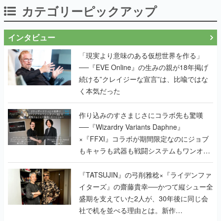
カテゴリーピックアップ
インタビュー
「現実より意味のある仮想世界を作る」
──『EVE Online』の生みの親が18年掲げ
続ける”クレイジーな宣言”は、比喩ではな
く本気だった
作り込みのすさまじさにコラボ先も驚嘆
──『Wizardry Variants Daphne』
×『FFXI』コラボが期間限定なのにジョブ
もキャラも武器も戦闘システムもワンオフ
で作り込まれた理由を両ディレクターに聞
く
『TATSUJIN』の弓削雅稔×『ライデンファ
イターズ』の齋藤貴幸──かつて縦シュー全
盛期を支えていた2人が、30年後に同じ会
社で机を並べる理由とは。新作