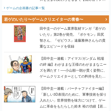
ビュー】
ゲームの企画書
の記事一覧
若ゲのいたり〜ゲームクリエイターの青春〜
田中圭一のゲーム業界取材マンガ『若ゲの
いたり』第2巻が発売。『ポケモン』田尻
智さん、『ゼビウス』遠藤雅伸さんらの貴
重なエピソードを収録
【田中圭一連載：アイマス/ガンダム 戦場
の絆 編】わがままな王様のわがままなニー
ズを満たす！──小山順一朗が貫く姿勢に、
ゲームクリエイターとしての矜持を見た
【若ゲのいたり最終回】
【田中圭一連載：バーチャファイター編】
「新しい3D表現のために、軍事技術を採り
入れたい」世界情勢を味方につけて、ゲー
ムに革命をもたらした鈴木 裕の功績【若ゲ