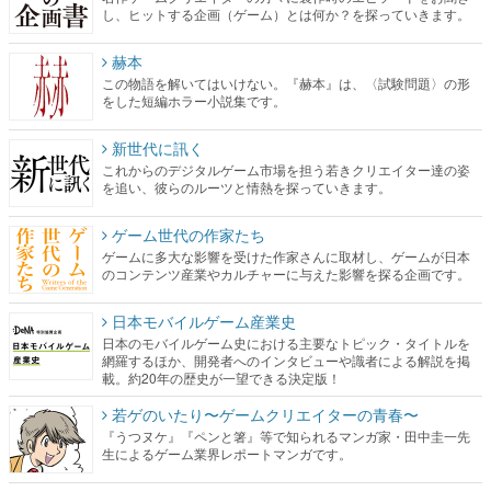
し、ヒットする企画（ゲーム）とは何か？を探っていきます。
赫本
この物語を解いてはいけない。『赫本』は、〈試験問題〉の形
をした短編ホラー小説集です。
新世代に訊く
これからのデジタルゲーム市場を担う若きクリエイター達の姿
を追い、彼らのルーツと情熱を探っていきます。
ゲーム世代の作家たち
ゲームに多大な影響を受けた作家さんに取材し、ゲームが日本
のコンテンツ産業やカルチャーに与えた影響を探る企画です。
日本モバイルゲーム産業史
日本のモバイルゲーム史における主要なトピック・タイトルを
網羅するほか、開発者へのインタビューや識者による解説を掲
載。約20年の歴史が一望できる決定版！
若ゲのいたり〜ゲームクリエイターの青春〜
『うつヌケ』『ペンと箸』等で知られるマンガ家・田中圭一先
生によるゲーム業界レポートマンガです。