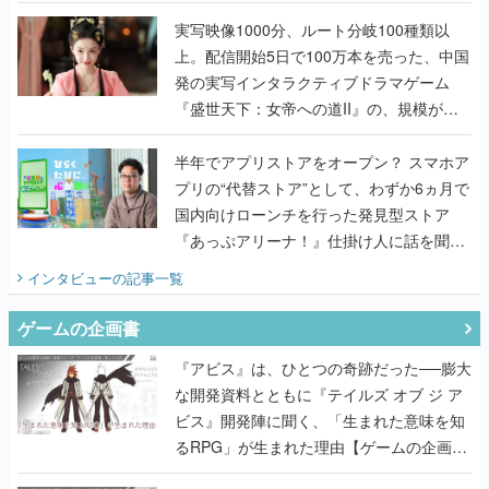
『TATSUJIN EXTREME』で初タッグを組
んだレジェンド2人に訊く開発秘話
実写映像1000分、ルート分岐100種類以
上。配信開始5日で100万本を売った、中国
発の実写インタラクティブドラマゲーム
『盛世天下：女帝への道II』の、規模が違
うこだわりをプロデューサーに聞いた
半年でアプリストアをオープン？ スマホア
プリの“代替ストア”として、わずか6ヵ月で
国内向けローンチを行った発見型ストア
『あっぷアリーナ！』仕掛け人に話を聞い
てみた
インタビュー
の記事一覧
ゲームの企画書
『アビス』は、ひとつの奇跡だった──膨大
な開発資料とともに『テイルズ オブ ジ ア
ビス』開発陣に聞く、「生まれた意味を知
るRPG」が生まれた理由【ゲームの企画
書】