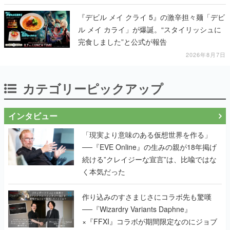
『デビル メイ クライ 5』の激辛担々麺「デビ
ル メイ カライ」が爆誕。“スタイリッシュに
完食しました”と公式が報告
2026年8月7日
カテゴリーピックアップ
インタビュー
「現実より意味のある仮想世界を作る」
──『EVE Online』の生みの親が18年掲げ
続ける”クレイジーな宣言”は、比喩ではな
く本気だった
作り込みのすさまじさにコラボ先も驚嘆
──『Wizardry Variants Daphne』
×『FFXI』コラボが期間限定なのにジョブ