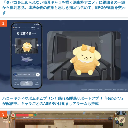
「タバコを止められない猫耳キャラを描く深夜枠アニメ」に視聴者の一部
から批判意見。違法薬物の使用と思しき描写も含めて、BPOが議論を交わ
す
2
ハローキティやポムポムプリンと眠れる睡眠サポートアプリ『ゆめたび』
が配信中。キャラごとのASMRや目覚ましアラームも搭載
3