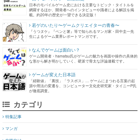
日本のモバイルゲーム史における主要なトピック・タイトルを
網羅するほか、開発者へのインタビューや識者による解説を掲
載。約20年の歴史が一望できる決定版！
若ゲのいたり〜ゲームクリエイターの青春〜
『うつヌケ』『ペンと箸』等で知られるマンガ家・田中圭一先
生によるゲーム業界レポートマンガです。
なんでゲームは面白い？
ゲーム開発者・hamatsu氏がゲームの魅力を画面や操作の具体的
な形から解き明かしていく、硬派で骨太な評論連載です。
ゲームが変えた日本語
「経験値」「裏技」「ラスボス」… ゲームにまつわる言葉の起
源や用法の変遷を、コンピューター文化史研究家・タイニーP氏
が徹底調査。
カテゴリ
特集記事
マンガ