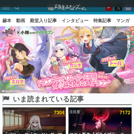
広告をスキップ
赫本
動画
殿堂入り記事
インタビュー
特集記事
マンガ
いま読まれている記事
ピックアップ
注目度
7304
注目度
7172
電ファミのいま読まれている記事ランキング
アプリセール情報