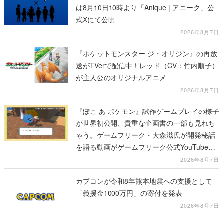
は8月10日10時より「Anique | アニーク」公
式Xにて公開
2026年8月7日
『ポケットモンスター ジ・オリジン』の再放
送がTVerで配信中！レッド（CV：竹内順子）
が主人公のオリジナルアニメ
2026年8月7日
『ぽこ あ ポケモン』試作ゲームプレイの様子
が世界初公開、貴重な企画書の一部も見れち
ゃう。ゲームフリーク・大森滋氏が開発秘話
を語る動画がゲームフリーク公式YouTubeで
公開中
2026年8月7日
カプコンが令和8年熊本地震への支援として
「義援金1000万円」の寄付を発表
2026年8月7日