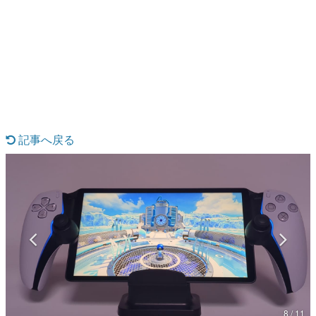
日本のコンテンツ産業やカルチャーに与えた影響を探る企
画です。
日本モバイルゲーム産業史
日本のモバイルゲーム史における主要なトピック・タイト
ルを網羅するほか、開発者へのインタビューや識者による
解説を掲載。約20年の歴史が一望できる決定版！
若ゲのいたり〜ゲームクリエイターの青春〜
『うつヌケ』『ペンと箸』等で知られるマンガ家・田中圭
一先生によるゲーム業界レポートマンガです。
記事へ戻る
なんでゲームは面白い？
ゲーム開発者・hamatsu氏がゲームの魅力を画面や操作の
具体的な形から解き明かしていく、硬派で骨太な評論連載
です。
ゲームが変えた日本語
「経験値」「裏技」「ラスボス」… ゲームにまつわる言葉
の起源や用法の変遷を、コンピューター文化史研究家・タ
イニーP氏が徹底調査。
カテゴリ
8 / 11
特集記事