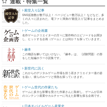
連載・特集一覧
殿堂入り記事
SNS拡散数が数千以上！ ページビュー数万以上！ などなど。多
くの人々に読まれた、電ファミ渾身の“殿堂入り”記事をまとめま
した。
ゲームの企画書
名作ゲームクリエイターの方々に製作時のエピソードをお聞き
し、ヒットする企画（ゲーム）とは何か？を探っていきます。
赫本
この物語を解いてはいけない。『赫本』は、〈試験問題〉の形
をした短編ホラー小説集です。
新世代に訊く
これからのデジタルゲーム市場を担う若きクリエイター達の姿
を追い、彼らのルーツと情熱を探っていきます。
ゲーム世代の作家たち
ゲームに多大な影響を受けた作家さんに取材し、ゲームが日本
のコンテンツ産業やカルチャーに与えた影響を探る企画です。
日本モバイルゲーム産業史