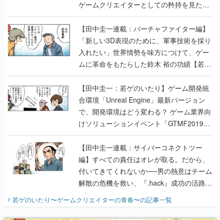
ゲームクリエイターとしての矜持を見た
【若ゲのいたり最終回】
【田中圭一連載：バーチャファイター編】
「新しい3D表現のために、軍事技術を採り
入れたい」世界情勢を味方につけて、ゲー
ムに革命をもたらした鈴木 裕の功績【若ゲ
のいたり】
【田中圭一：若ゲのいたり】ゲーム開発統
合環境「Unreal Engine」最新バージョン
で、開発環境はどう変わる？ ゲーム業界向
けソリューションイベント「GTMF2019」
に行って、より理解を深めよう【PR】
【田中圭一連載：サイバーコネクトツー
編】すべての責任はオレが取る。だから、
付いてきてくれないか──男の熱意はチーム
解散の危機を救い、『.hack』成功の活路を
開く。業界の快男児・松山 洋に流れる血は
若ゲのいたり〜ゲームクリエイターの青春〜
の記事一覧
『少年ジャンプ』色だった【若ゲのいた
り】