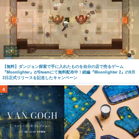
【無料】ダンジョン探索で手に入れたものを自分の店で売るゲーム
『Moonlighter』がSteamにて無料配布中！続編『Moonlighter 2』の9月
2日正式リリースを記念したキャンペーン
4