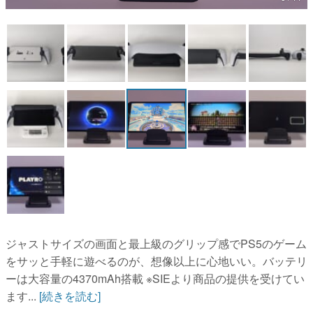
マンガ
女性向け
アプリレビュー
その他
電ファミニコゲーマーとは？
運営：株式会社マレ
ジャストサイズの画面と最上級のグリップ感でPS5のゲーム
をサッと手軽に遊べるのが、想像以上に心地いい。バッテリ
ーは大容量の4370mAh搭載 ※SIEより商品の提供を受けてい
ます...
[続きを読む]