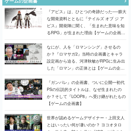
ゲームの企画書
『アビス』は、ひとつの奇跡だった──膨大
な開発資料とともに『テイルズ オブ ジ ア
ビス』開発陣に聞く、「生まれた意味を知
るRPG」が生まれた理由【ゲームの企画
書】
なにが、人を「ロマンシング」させるの
か？『ロマサガ2』当時の企画書とキャラ
設定画から迫る、河津秋敏がRPGに生み出
した「ロマン」の正体とは【ゲームの企画
書】
『ガンパレ』の企画書、ついに公開━初代
PSの伝説的タイトルは、なぜ生まれたの
か？そして『LOOP8』へ受け継がれたもの
【ゲームの企画書】
世界が認めるゲームデザイナー・上田文人
とはいったい何が凄いのか？ ヨコオタロ