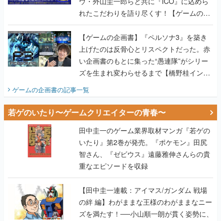
ウ・外山圭一郎らと共に『ICO』に込めら
れたこだわりを語り尽くす！【ゲームの企
画書】
【ゲームの企画書】『ペルソナ3』を築き
上げたのは反骨心とリスペクトだった。赤
い企画書のもとに集った“愚連隊”がシリー
ズを生まれ変わらせるまで【橋野桂インタ
ビュー】
ゲームの企画書
の記事一覧
若ゲのいたり〜ゲームクリエイターの青春〜
田中圭一のゲーム業界取材マンガ『若ゲの
いたり』第2巻が発売。『ポケモン』田尻
智さん、『ゼビウス』遠藤雅伸さんらの貴
重なエピソードを収録
【田中圭一連載：アイマス/ガンダム 戦場
の絆 編】わがままな王様のわがままなニー
ズを満たす！──小山順一朗が貫く姿勢に、