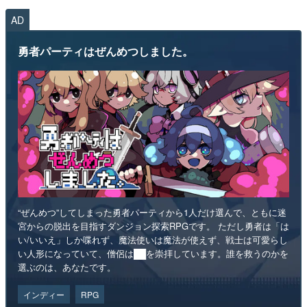
AD
勇者パーティはぜんめつしました。
“ぜんめつ”してしまった勇者パーティから1人だけ選んで、ともに迷
宮からの脱出を目指すダンジョン探索RPGです。 ただし勇者は「は
い/いいえ」しか喋れず、魔法使いは魔法が使えず、戦士は可愛らし
い人形になっていて、僧侶は██を崇拝しています。誰を救うのかを
選ぶのは、あなたです。
インディー
RPG