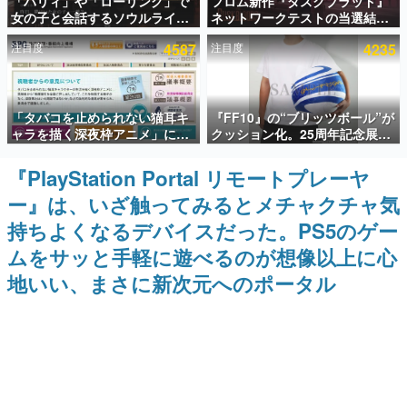
「パリィ」や「ローリング」で
フロム新作『ダスクブラッド』
女の子と会話するソウルライク
ネットワークテストの当選結果
インタビュー
恋愛ゲーム『小早川さんはソウ
が8月7日22時に発表。応募サイ
注目度
4587
注目度
4235
ルライク』無料公開。返事に失
トのマイページから確認可能、
連載・特集一覧
敗すると「YOU DIED」
テスト実施は8月21日～24日
殿堂入り記事
「タバコを止められない猫耳キ
『FF10』の“ブリッツボール”が
SNS拡散数が数千以上！ ページビュー数万以上！ などな
ど。多くの人々に読まれた、電ファミ渾身の“殿堂入り”記
ャラを描く深夜枠アニメ」に視
クッション化。25周年記念展
事をまとめました。
聴者の一部から批判意見。違法
「FINAL FANTASY X
薬物の使用と思しき描写も含め
MUSEUM-幻光の記憶-」のグッ
『PlayStation Portal リモートプレーヤ
ゲームの企画書
て、BPOが議論を交わす
ズ情報が一部公開
名作ゲームクリエイターの方々に製作時のエピソードをお
ー』は、いざ触ってみるとメチャクチャ気
聞きし、ヒットする企画（ゲーム）とは何か？を探ってい
きます。
持ちよくなるデバイスだった。PS5のゲー
赫本
ムをサッと手軽に遊べるのが想像以上に心
この物語を解いてはいけない。『赫本』は、〈試験問題〉
地いい、まさに新次元へのポータル
の形をした短編ホラー小説集です。
新世代に訊く
これからのデジタルゲーム市場を担う若きクリエイター達
の姿を追い、彼らのルーツと情熱を探っていきます。
ゲーム世代の作家たち
ゲームに多大な影響を受けた作家さんに取材し、ゲームが