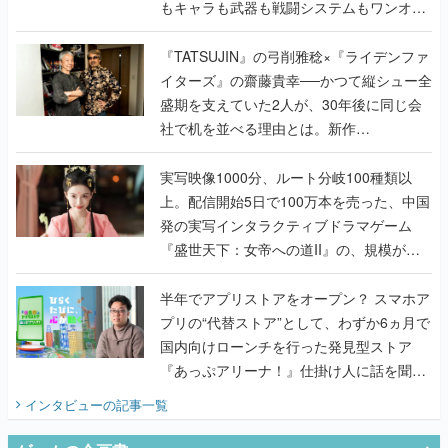
もキャラも武器も戦闘システムもワンオフ
で作り込まれた理由を両ディレクターに聞
く
『TATSUJIN』の弓削雅稔×『ライデンファ
イターズ』の齋藤貴幸──かつて縦シュー全
盛期を支えていた2人が、30年後に同じ会
社で机を並べる理由とは。新作
『TATSUJIN EXTREME』で初タッグを組
んだレジェンド2人に訊く開発秘話
実写映像1000分、ルート分岐100種類以
上。配信開始5日で100万本を売った、中国
発の実写インタラクティブドラマゲーム
『盛世天下：女帝への道II』の、規模が違
うこだわりをプロデューサーに聞いた
半年でアプリストアをオープン？ スマホア
プリの“代替ストア”として、わずか6ヵ月で
国内向けローンチを行った発見型ストア
『あっぷアリーナ！』仕掛け人に話を聞い
てみた
インタビュー
の記事一覧