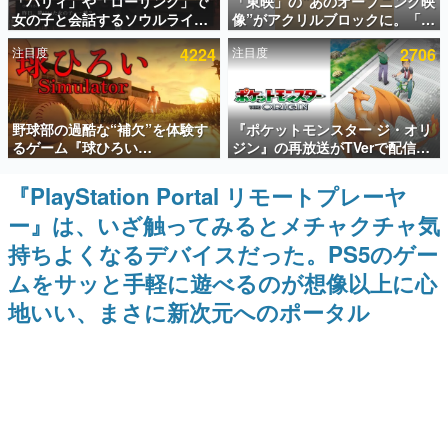
「パリィ」や「ローリング」で
「東映」の“あのオープニング映
女の子と会話するソウルライク
像”がアクリルブロックに。「東
インタビュー
恋愛ゲーム『小早川さんはソウ
映ヒストリカル グッズコレクシ
注目度
4224
注目度
2706
ルライク』無料公開。返事に失
ョン」が8月下旬より発売
連載・特集一覧
敗すると「YOU DIED」
殿堂入り記事
野球部の過酷な“補欠”を体験す
『ポケットモンスター ジ・オリ
SNS拡散数が数千以上！ ページビュー数万以上！ などな
ど。多くの人々に読まれた、電ファミ渾身の“殿堂入り”記
るゲーム『球ひろい
ジン』の再放送がTVerで配信
事をまとめました。
Simulator』が「1件」のウィッ
中！レッド（CV：竹内順子）が
シュリストをもとにチェコ語に
主人公のオリジナルアニメ
『PlayStation Portal リモートプレーヤ
ゲームの企画書
対応しSNSで話題に。『キング
名作ゲームクリエイターの方々に製作時のエピソードをお
ー』は、いざ触ってみるとメチャクチャ気
ダム・カム』開発元やチェコの
聞きし、ヒットする企画（ゲーム）とは何か？を探ってい
プロ野球選手から称賛の声
きます。
持ちよくなるデバイスだった。PS5のゲー
赫本
ムをサッと手軽に遊べるのが想像以上に心
この物語を解いてはいけない。『赫本』は、〈試験問題〉
地いい、まさに新次元へのポータル
の形をした短編ホラー小説集です。
新世代に訊く
これからのデジタルゲーム市場を担う若きクリエイター達
の姿を追い、彼らのルーツと情熱を探っていきます。
ゲーム世代の作家たち
ゲームに多大な影響を受けた作家さんに取材し、ゲームが