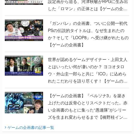
設定画から迫る、河津秋敏がRPGに生み出
した「ロマン」の正体とは【ゲームの企画
書】
『ガンパレ』の企画書、ついに公開━初代
PSの伝説的タイトルは、なぜ生まれたの
か？そして『LOOP8』へ受け継がれたもの
【ゲームの企画書】
世界が認めるゲームデザイナー・上田文人
とはいったい何が凄いのか？ ヨコオタロ
ウ・外山圭一郎らと共に『ICO』に込めら
れたこだわりを語り尽くす！【ゲームの企
画書】
【ゲームの企画書】『ペルソナ3』を築き
上げたのは反骨心とリスペクトだった。赤
い企画書のもとに集った“愚連隊”がシリー
ズを生まれ変わらせるまで【橋野桂インタ
ビュー】
ゲームの企画書
の記事一覧