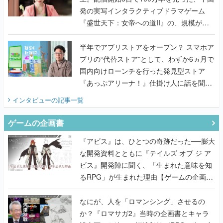
発の実写インタラクティブドラマゲーム
『盛世天下：女帝への道II』の、規模が違
うこだわりをプロデューサーに聞いた
半年でアプリストアをオープン？ スマホア
プリの“代替ストア”として、わずか6ヵ月で
国内向けローンチを行った発見型ストア
『あっぷアリーナ！』仕掛け人に話を聞い
てみた
インタビュー
の記事一覧
ゲームの企画書
『アビス』は、ひとつの奇跡だった──膨大
な開発資料とともに『テイルズ オブ ジ ア
ビス』開発陣に聞く、「生まれた意味を知
るRPG」が生まれた理由【ゲームの企画
書】
なにが、人を「ロマンシング」させるの
か？『ロマサガ2』当時の企画書とキャラ