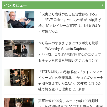
インタビュー
「現実より意味のある仮想世界を作る」
──『EVE Online』の生みの親が18年掲げ
続ける”クレイジーな宣言”は、比喩ではな
く本気だった
作り込みのすさまじさにコラボ先も驚嘆
──『Wizardry Variants Daphne』
×『FFXI』コラボが期間限定なのにジョブ
もキャラも武器も戦闘システムもワンオフ
で作り込まれた理由を両ディレクターに聞
く
『TATSUJIN』の弓削雅稔×『ライデンファ
イターズ』の齋藤貴幸──かつて縦シュー全
盛期を支えていた2人が、30年後に同じ会
社で机を並べる理由とは。新作
『TATSUJIN EXTREME』で初タッグを組
んだレジェンド2人に訊く開発秘話
実写映像1000分、ルート分岐100種類以
上。配信開始5日で100万本を売った、中国