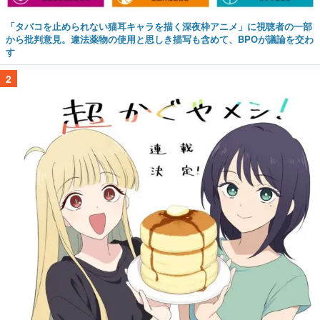
「タバコを止められない猫耳キャラを描く深夜枠アニメ」に視聴者の一部
から批判意見。違法薬物の使用と思しき描写も含めて、BPOが議論を交わ
す
2