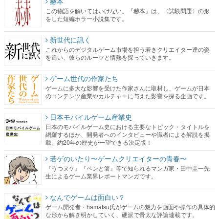
赫本
この物語を解いてはいけない。『赫本』は、〈試験問題〉の形
をした短編ホラー小説集です。
新世代に訊く
これからのデジタルゲーム市場を担う若きクリエイター達の姿
を追い、彼らのルーツと情熱を探っていきます。
ゲーム世代の作家たち
ゲームに多大な影響を受けた作家さんに取材し、ゲームが日本
のコンテンツ産業やカルチャーに与えた影響を探る企画です。
日本モバイルゲーム産業史
日本のモバイルゲーム史における主要なトピック・タイトルを
網羅するほか、開発者へのインタビューや識者による解説を掲
載。約20年の歴史が一望できる決定版！
若ゲのいたり〜ゲームクリエイターの青春〜
『うつヌケ』『ペンと箸』等で知られるマンガ家・田中圭一先
生によるゲーム業界レポートマンガです。
なんでゲームは面白い？
ゲーム開発者・hamatsu氏がゲームの魅力を画面や操作の具体的
な形から解き明かしていく、硬派で骨太な評論連載です。