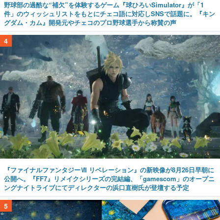
野球部の過酷な“補欠”を体験するゲーム『球ひろいSimulator』が「1
件」のウィッシュリストをもとにチェコ語に対応しSNSで話題に。『キン
グダム・カム』開発元やチェコのプロ野球選手から称賛の声
4
『ファイナルファンタジーⅦ リベレーション』の新映像が8月26日早朝に
公開へ。『FF7』リメイクシリーズの完結編、「gamescom」のオープニ
ングナイトライブにてディレクターの浜口直樹氏が登壇する予定
5