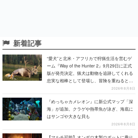
新着記事
“愛犬”と北米・アフリカで狩猟生活を営むゲ
ーム『Way of the Hunter 2』9月29日に正式
版が発売決定。猟犬は動物を追跡してくれる
忠実な相棒として登場し、冒険を重ねると成
長する。記念撮影も可能
2026年8月8日
『めっちゃカメレオン』に新公式マップ「深
海」が追加。クラゲや熱帯魚が泳ぎ、海底に
はサンゴや大きな貝も
2026年8月8日
【マルチ可能】オンボロ木製ロボットに乗り