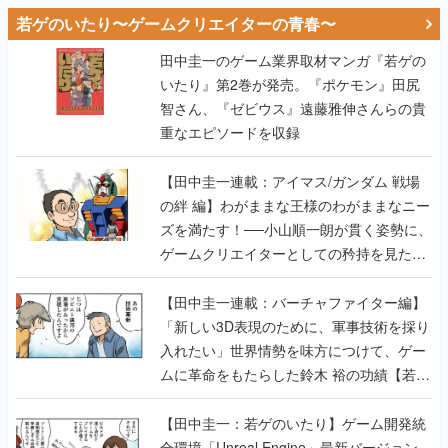
若ゲのいたり〜ゲームクリエイターの青春〜
田中圭一のゲーム業界取材マンガ『若ゲの
いたり』第2巻が発売。『ポケモン』田尻
智さん、『ゼビウス』遠藤雅伸さんらの貴
重なエピソードを収録
【田中圭一連載：アイマス/ガンダム 戦場
の絆 編】わがままな王様のわがままなニー
ズを満たす！──小山順一朗が貫く姿勢に、
ゲームクリエイターとしての矜持を見た
【若ゲのいたり最終回】
【田中圭一連載：バーチャファイター編】
「新しい3D表現のために、軍事技術を採り
入れたい」世界情勢を味方につけて、ゲー
ムに革命をもたらした鈴木 裕の功績【若ゲ
のいたり】
【田中圭一：若ゲのいたり】ゲーム開発統
合環境「Unreal Engine」最新バージョン