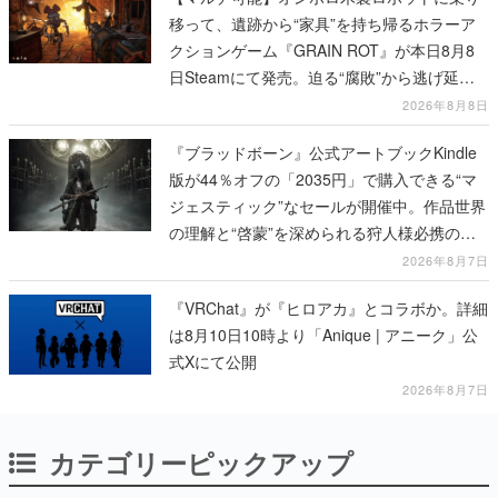
移って、遺跡から“家具”を持ち帰るホラーア
クションゲーム『GRAIN ROT』が本日8月8
日Steamにて発売。迫る“腐敗”から逃げ延
び、持ち帰った家具で基地を再建
2026年8月8日
『ブラッドボーン』公式アートブックKindle
版が44％オフの「2035円」で購入できる“マ
ジェスティック”なセールが開催中。作品世界
の理解と“啓蒙”を深められる狩人様必携の一
冊
2026年8月7日
『VRChat』が『ヒロアカ』とコラボか。詳細
は8月10日10時より「Anique | アニーク」公
式Xにて公開
2026年8月7日
カテゴリーピックアップ