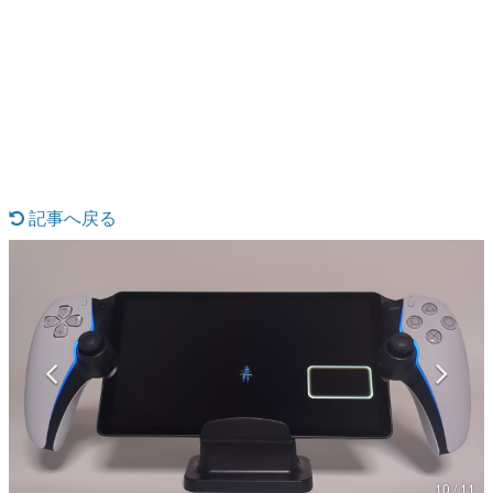
日本のコンテンツ産業やカルチャーに与えた影響を探る企
画です。
日本モバイルゲーム産業史
日本のモバイルゲーム史における主要なトピック・タイト
ルを網羅するほか、開発者へのインタビューや識者による
解説を掲載。約20年の歴史が一望できる決定版！
若ゲのいたり〜ゲームクリエイターの青春〜
『うつヌケ』『ペンと箸』等で知られるマンガ家・田中圭
一先生によるゲーム業界レポートマンガです。
記事へ戻る
なんでゲームは面白い？
ゲーム開発者・hamatsu氏がゲームの魅力を画面や操作の
具体的な形から解き明かしていく、硬派で骨太な評論連載
です。
ゲームが変えた日本語
「経験値」「裏技」「ラスボス」… ゲームにまつわる言葉
の起源や用法の変遷を、コンピューター文化史研究家・タ
イニーP氏が徹底調査。
カテゴリ
10 / 11
特集記事