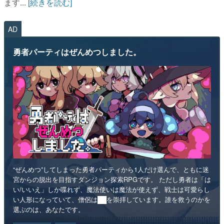
ます...
[続きを読む]
AD
勇者パーティはぜんめつしました。
“ぜんめつ”してしまった勇者パーティから1人だけ選んで、ともに迷
宮からの脱出を目指すダンジョン探索RPGです。 ただし勇者は「は
い/いいえ」しか喋れず、魔法使いは魔法が使えず、戦士は可愛らし
い人形になっていて、僧侶は██を崇拝しています。誰を救うのかを
選ぶのは、あなたです。