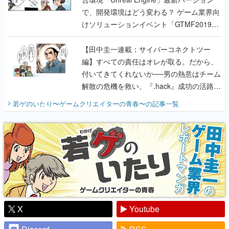
で、開発環境はどう変わる？ ゲーム業界向
けソリューションイベント「GTMF2019」
に行って、より理解を深めよう【PR】
【田中圭一連載：サイバーコネクトツー
編】すべての責任はオレが取る。だから、
付いてきてくれないか──男の熱意はチーム
解散の危機を救い、『.hack』成功の活路を
開く。業界の快男児・松山 洋に流れる血は
若ゲのいたり〜ゲームクリエイターの青春〜
の記事一覧
『少年ジャンプ』色だった【若ゲのいた
り】
X
Youtube