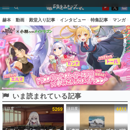
広告をスキップ
赫本
動画
殿堂入り記事
インタビュー
特集記事
マンガ
いま読まれている記事
ピックアップ
注目度
5269
注目度
4411
電ファミのいま読まれている記事ランキング
アプリセール情報