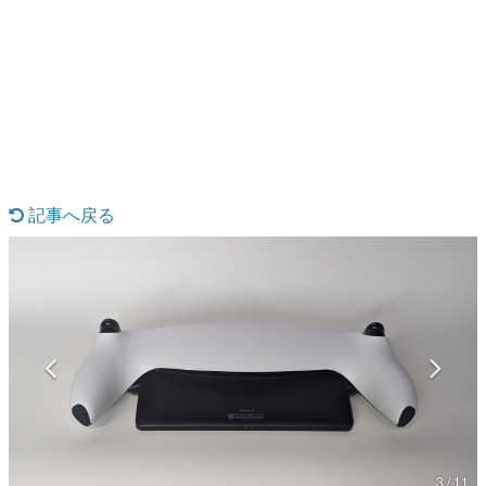
日本のコンテンツ産業やカルチャーに与えた影響を探る企
画です。
日本モバイルゲーム産業史
日本のモバイルゲーム史における主要なトピック・タイト
ルを網羅するほか、開発者へのインタビューや識者による
解説を掲載。約20年の歴史が一望できる決定版！
若ゲのいたり〜ゲームクリエイターの青春〜
『うつヌケ』『ペンと箸』等で知られるマンガ家・田中圭
一先生によるゲーム業界レポートマンガです。
記事へ戻る
なんでゲームは面白い？
ゲーム開発者・hamatsu氏がゲームの魅力を画面や操作の
具体的な形から解き明かしていく、硬派で骨太な評論連載
です。
ゲームが変えた日本語
「経験値」「裏技」「ラスボス」… ゲームにまつわる言葉
の起源や用法の変遷を、コンピューター文化史研究家・タ
イニーP氏が徹底調査。
カテゴリ
3 / 11
特集記事