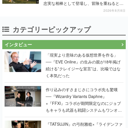
忠実な相棒として登場し、冒険を重ねると成
長する。記念撮影も可能
2026年8月8日
カテゴリーピックアップ
インタビュー
「現実より意味のある仮想世界を作る」
──『EVE Online』の生みの親が18年掲げ
続ける”クレイジーな宣言”は、比喩ではな
く本気だった
作り込みのすさまじさにコラボ先も驚嘆
──『Wizardry Variants Daphne』
×『FFXI』コラボが期間限定なのにジョブ
もキャラも武器も戦闘システムもワンオフ
で作り込まれた理由を両ディレクターに聞
く
『TATSUJIN』の弓削雅稔×『ライデンファ