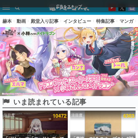
広告をスキップ
赫本
動画
殿堂入り記事
インタビュー
特集記事
マンガ
いま読まれている記事
ピックアップ
注目度
10472
注目度
6303
電ファミのいま読まれている記事ランキング
アプリセール情報