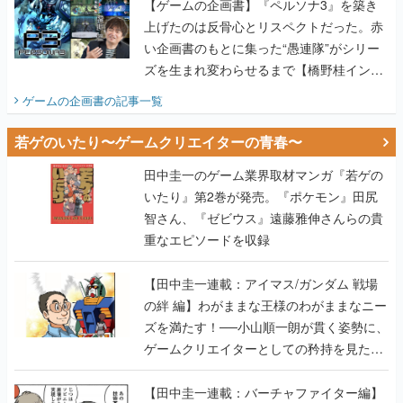
【ゲームの企画書】『ペルソナ3』を築き
上げたのは反骨心とリスペクトだった。赤
い企画書のもとに集った“愚連隊”がシリー
ズを生まれ変わらせるまで【橋野桂インタ
ビュー】
ゲームの企画書
の記事一覧
若ゲのいたり〜ゲームクリエイターの青春〜
田中圭一のゲーム業界取材マンガ『若ゲの
いたり』第2巻が発売。『ポケモン』田尻
智さん、『ゼビウス』遠藤雅伸さんらの貴
重なエピソードを収録
【田中圭一連載：アイマス/ガンダム 戦場
の絆 編】わがままな王様のわがままなニー
ズを満たす！──小山順一朗が貫く姿勢に、
ゲームクリエイターとしての矜持を見た
【若ゲのいたり最終回】
【田中圭一連載：バーチャファイター編】