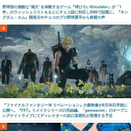
野球部の過酷な“補欠”を体験するゲーム『球ひろいSimulator』が「1
件」のウィッシュリストをもとにチェコ語に対応しSNSで話題に。『キン
グダム・カム』開発元やチェコのプロ野球選手から称賛の声
4
『ファイナルファンタジーⅦ リベレーション』の新映像が8月26日早朝に
公開へ。『FF7』リメイクシリーズの完結編、「gamescom」のオープニ
ングナイトライブにてディレクターの浜口直樹氏が登壇する予定
5