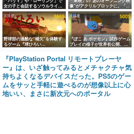
「パリィ」や「ローリング」で
「東映」の“あのオープニング映
女の子と会話するソウルライク
像”がアクリルブロックに。「東
インタビュー
恋愛ゲーム『小早川さんはソウ
映ヒストリカル グッズコレクシ
注目度
5665
注目度
5005
ルライク』無料公開。返事に失
ョン」が8月下旬より発売
連載・特集一覧
敗すると「YOU DIED」
殿堂入り記事
野球部の過酷な“補欠”を体験す
『ぽこ あ ポケモン』試作ゲーム
SNS拡散数が数千以上！ ページビュー数万以上！ などな
ど。多くの人々に読まれた、電ファミ渾身の“殿堂入り”記
るゲーム『球ひろい
プレイの様子が世界初公開、貴
事をまとめました。
Simulator』が「1件」のウィッ
重な企画書の一部も見れちゃ
シュリストをもとにチェコ語に
う。ゲームフリーク・大森滋氏
『PlayStation Portal リモートプレーヤ
ゲームの企画書
対応しSNSで話題に。『キング
が開発秘話を語る動画がゲーム
名作ゲームクリエイターの方々に製作時のエピソードをお
ー』は、いざ触ってみるとメチャクチャ気
ダム・カム』開発元やチェコの
フリーク公式YouTubeで公開中
聞きし、ヒットする企画（ゲーム）とは何か？を探ってい
プロ野球選手から称賛の声
きます。
持ちよくなるデバイスだった。PS5のゲー
赫本
ムをサッと手軽に遊べるのが想像以上に心
この物語を解いてはいけない。『赫本』は、〈試験問題〉
地いい、まさに新次元へのポータル
の形をした短編ホラー小説集です。
新世代に訊く
これからのデジタルゲーム市場を担う若きクリエイター達
の姿を追い、彼らのルーツと情熱を探っていきます。
ゲーム世代の作家たち
ゲームに多大な影響を受けた作家さんに取材し、ゲームが