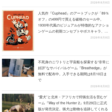
2026年8月8日
人気作『Cuphead』のアートブックが「89％
オフ」の499円で買える破格のセール中。
1930年代風のビジュアルが特徴的なアクショ
ンゲームの初期コンセプトやボスキャラ、ス
テージのイラストも収録
2026年8月8日
不死身のニワトリと宇宙船を探索する“非常に
好評”なサバイバルゲーム『Breathedge』が
無料で配布中。入手できる期間は8月10日ま
で
2026年8月8日
“愛犬”と北米・アフリカで狩猟生活を営むゲ
ーム『Way of the Hunter 2』9月29日に正式
版が発売決定。猟犬は動物を追跡してくれる