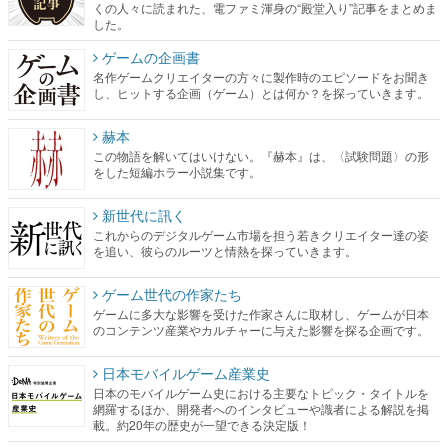
くの人々に読まれた、電ファミ渾身の“殿堂入り”記事をまとめま
した。
ゲームの企画書
名作ゲームクリエイターの方々に製作時のエピソードをお聞き
し、ヒットする企画（ゲーム）とは何か？を探っていきます。
赫本
この物語を解いてはいけない。『赫本』は、〈試験問題〉の形
をした短編ホラー小説集です。
新世代に訊く
これからのデジタルゲーム市場を担う若きクリエイター達の姿
を追い、彼らのルーツと情熱を探っていきます。
ゲーム世代の作家たち
ゲームに多大な影響を受けた作家さんに取材し、ゲームが日本
のコンテンツ産業やカルチャーに与えた影響を探る企画です。
日本モバイルゲーム産業史
日本のモバイルゲーム史における主要なトピック・タイトルを
網羅するほか、開発者へのインタビューや識者による解説を掲
載。約20年の歴史が一望できる決定版！