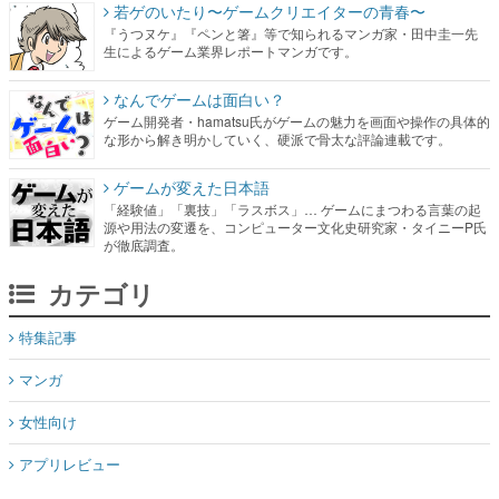
若ゲのいたり〜ゲームクリエイターの青春〜
『うつヌケ』『ペンと箸』等で知られるマンガ家・田中圭一先
生によるゲーム業界レポートマンガです。
なんでゲームは面白い？
ゲーム開発者・hamatsu氏がゲームの魅力を画面や操作の具体的
な形から解き明かしていく、硬派で骨太な評論連載です。
ゲームが変えた日本語
「経験値」「裏技」「ラスボス」… ゲームにまつわる言葉の起
源や用法の変遷を、コンピューター文化史研究家・タイニーP氏
が徹底調査。
カテゴリ
特集記事
マンガ
女性向け
アプリレビュー