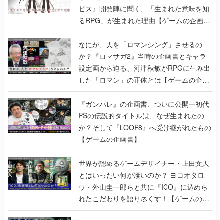
ビス』開発陣に聞く、「生まれた意味を知
るRPG」が生まれた理由【ゲームの企画
書】
なにが、人を「ロマンシング」させるの
か？『ロマサガ2』当時の企画書とキャラ
設定画から迫る、河津秋敏がRPGに生み出
した「ロマン」の正体とは【ゲームの企画
書】
『ガンパレ』の企画書、ついに公開━初代
PSの伝説的タイトルは、なぜ生まれたの
か？そして『LOOP8』へ受け継がれたもの
【ゲームの企画書】
世界が認めるゲームデザイナー・上田文人
とはいったい何が凄いのか？ ヨコオタロ
ウ・外山圭一郎らと共に『ICO』に込めら
れたこだわりを語り尽くす！【ゲームの企
画書】