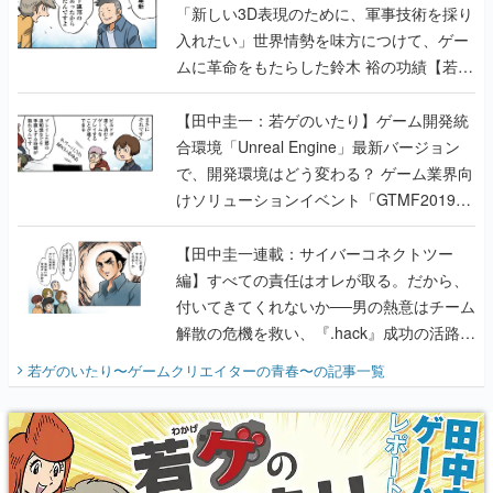
「新しい3D表現のために、軍事技術を採り
入れたい」世界情勢を味方につけて、ゲー
ムに革命をもたらした鈴木 裕の功績【若ゲ
のいたり】
【田中圭一：若ゲのいたり】ゲーム開発統
合環境「Unreal Engine」最新バージョン
で、開発環境はどう変わる？ ゲーム業界向
けソリューションイベント「GTMF2019」
に行って、より理解を深めよう【PR】
【田中圭一連載：サイバーコネクトツー
編】すべての責任はオレが取る。だから、
付いてきてくれないか──男の熱意はチーム
解散の危機を救い、『.hack』成功の活路を
開く。業界の快男児・松山 洋に流れる血は
若ゲのいたり〜ゲームクリエイターの青春〜
の記事一覧
『少年ジャンプ』色だった【若ゲのいた
り】