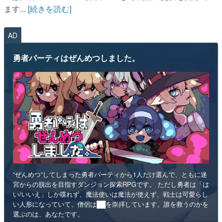
ます...
[続きを読む]
AD
勇者パーティはぜんめつしました。
“ぜんめつ”してしまった勇者パーティから1人だけ選んで、ともに迷
宮からの脱出を目指すダンジョン探索RPGです。 ただし勇者は「は
い/いいえ」しか喋れず、魔法使いは魔法が使えず、戦士は可愛らし
い人形になっていて、僧侶は██を崇拝しています。誰を救うのかを
選ぶのは、あなたです。