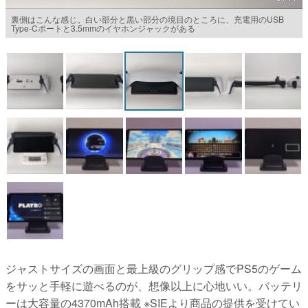
裏側はこんな感じ。白い部分と黒い部分の境目のところに、充電用のUSB
マンガ
Type-Cポートと3.5mmのイヤホンジャックがある
女性向け
アプリレビュー
その他
電ファミニコゲーマーとは？
運営：株式会社マレ
ジャストサイズの画面と最上級のグリップ感でPS5のゲーム
をサッと手軽に遊べるのが、想像以上に心地いい。バッテリ
ーは大容量の4370mAh搭載 ※SIEより商品の提供を受けてい