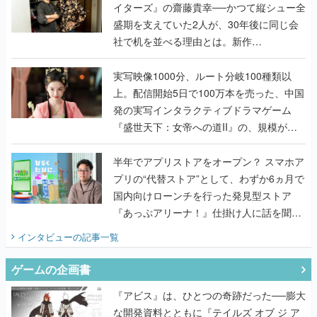
イターズ』の齋藤貴幸──かつて縦シュー全
盛期を支えていた2人が、30年後に同じ会
社で机を並べる理由とは。新作
『TATSUJIN EXTREME』で初タッグを組
んだレジェンド2人に訊く開発秘話
実写映像1000分、ルート分岐100種類以
上。配信開始5日で100万本を売った、中国
発の実写インタラクティブドラマゲーム
『盛世天下：女帝への道II』の、規模が違
うこだわりをプロデューサーに聞いた
半年でアプリストアをオープン？ スマホア
プリの“代替ストア”として、わずか6ヵ月で
国内向けローンチを行った発見型ストア
『あっぷアリーナ！』仕掛け人に話を聞い
てみた
インタビュー
の記事一覧
ゲームの企画書
『アビス』は、ひとつの奇跡だった──膨大
な開発資料とともに『テイルズ オブ ジ ア