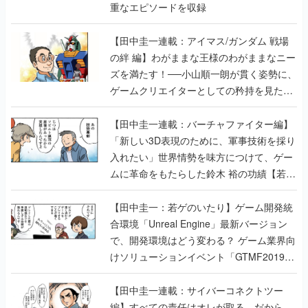
重なエピソードを収録
【田中圭一連載：アイマス/ガンダム 戦場
の絆 編】わがままな王様のわがままなニー
ズを満たす！──小山順一朗が貫く姿勢に、
ゲームクリエイターとしての矜持を見た
【若ゲのいたり最終回】
【田中圭一連載：バーチャファイター編】
「新しい3D表現のために、軍事技術を採り
入れたい」世界情勢を味方につけて、ゲー
ムに革命をもたらした鈴木 裕の功績【若ゲ
のいたり】
【田中圭一：若ゲのいたり】ゲーム開発統
合環境「Unreal Engine」最新バージョン
で、開発環境はどう変わる？ ゲーム業界向
けソリューションイベント「GTMF2019」
に行って、より理解を深めよう【PR】
【田中圭一連載：サイバーコネクトツー
編】すべての責任はオレが取る。だから、