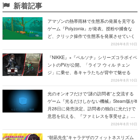
新着記事
アマゾンの熱帯雨林で生態系の発展を見守る
ゲーム『Polyzonia』が発表。授粉や捕食な
ど、クリック操作で生態系を発展させていく
2026年8月10日
『NIKKE』×『ペルソナ』シリーズコラボイベ
ントのPVが公開。「ライフ ウィル チェン
ジ」に乗せ、各キャラたちが背中で魅せる
2026年8月10日
光のオンオフだけで“謎の訪問者”と交流する
ゲーム『光るだけしかない機械』Steam版が8
月28日に発売決定。訪問者の独白に光だけで
意思を伝える、『ファミレスを享受せよ』開
発元の最新作
2026年8月10日
“朝凪先生”キャラデザのフィットネスリズム