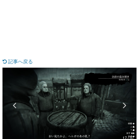
日本のコンテンツ産業やカルチャーに与えた影響を探る企
画です。
日本モバイルゲーム産業史
日本のモバイルゲーム史における主要なトピック・タイト
ルを網羅するほか、開発者へのインタビューや識者による
解説を掲載。約20年の歴史が一望できる決定版！
若ゲのいたり〜ゲームクリエイターの青春〜
『うつヌケ』『ペンと箸』等で知られるマンガ家・田中圭
一先生によるゲーム業界レポートマンガです。
記事へ戻る
なんでゲームは面白い？
ゲーム開発者・hamatsu氏がゲームの魅力を画面や操作の
具体的な形から解き明かしていく、硬派で骨太な評論連載
です。
ゲームが変えた日本語
「経験値」「裏技」「ラスボス」… ゲームにまつわる言葉
の起源や用法の変遷を、コンピューター文化史研究家・タ
イニーP氏が徹底調査。
カテゴリ
17 / 37
特集記事