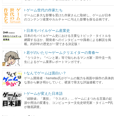
ゲーム世代の作家たち
ゲームに多大な影響を受けた作家さんに取材し、ゲームが日本
のコンテンツ産業やカルチャーに与えた影響を探る企画です。
日本モバイルゲーム産業史
日本のモバイルゲーム史における主要なトピック・タイトルを
網羅するほか、開発者へのインタビューや識者による解説を掲
載。約20年の歴史が一望できる決定版！
若ゲのいたり〜ゲームクリエイターの青春〜
『うつヌケ』『ペンと箸』等で知られるマンガ家・田中圭一先
生によるゲーム業界レポートマンガです。
なんでゲームは面白い？
ゲーム開発者・hamatsu氏がゲームの魅力を画面や操作の具体的
な形から解き明かしていく、硬派で骨太な評論連載です。
ゲームが変えた日本語
「経験値」「裏技」「ラスボス」… ゲームにまつわる言葉の起
源や用法の変遷を、コンピューター文化史研究家・タイニーP氏
が徹底調査。