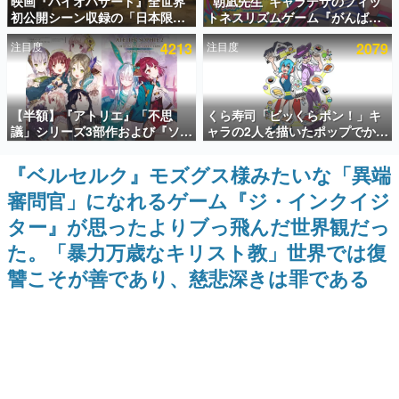
映画『バイオハザード』全世界
“朝凪先生”キャラデザのフィッ
初公開シーン収録の「日本限
トネスリズムゲーム『がんば
インタビュー
定」予告映像が解禁。バイオの
れ！チアリズム』Steamストア
注目度
4213
注目度
2079
日（8月10日）にあわせて、
ページが公開。キャラクターの
連載・特集一覧
「ラクーンシティ総合病院」へ
CVは陽向葵ゅかさん
行く配達人の姿が披露
殿堂入り記事
【半額】『アトリエ』「不思
くら寿司「ビッくらポン！」キ
SNS拡散数が数千以上！ ページビュー数万以上！ などな
ど。多くの人々に読まれた、電ファミ渾身の“殿堂入り”記
議」シリーズ3部作および『ソフ
ャラの2人を描いたポップでかわ
事をまとめました。
ィーのアトリエ2』公式画集の
いいコラボイラストが公開。コ
Kindle版が50%オフとなるセー
ラボイラストを使用した限定T
『ベルセルク』モズグス様みたいな「異端
ゲームの企画書
ルが開催中。各作品の設定画や
シャツ&ステッカーがアソビシ
名作ゲームクリエイターの方々に製作時のエピソードをお
審問官」になれるゲーム『ジ・インクイジ
美麗なイラストの数々をふんだ
ステム主催「Akaku展」にて販
聞きし、ヒットする企画（ゲーム）とは何か？を探ってい
んに収録
売へ
きます。
ター』が思ったよりブっ飛んだ世界観だっ
赫本
た。「暴力万歳なキリスト教」世界では復
この物語を解いてはいけない。『赫本』は、〈試験問題〉
讐こそが善であり、慈悲深きは罪である
の形をした短編ホラー小説集です。
新世代に訊く
これからのデジタルゲーム市場を担う若きクリエイター達
の姿を追い、彼らのルーツと情熱を探っていきます。
ゲーム世代の作家たち
ゲームに多大な影響を受けた作家さんに取材し、ゲームが