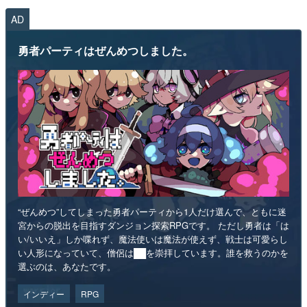
AD
勇者パーティはぜんめつしました。
“ぜんめつ”してしまった勇者パーティから1人だけ選んで、ともに迷
宮からの脱出を目指すダンジョン探索RPGです。 ただし勇者は「は
い/いいえ」しか喋れず、魔法使いは魔法が使えず、戦士は可愛らし
い人形になっていて、僧侶は██を崇拝しています。誰を救うのかを
選ぶのは、あなたです。
インディー
RPG