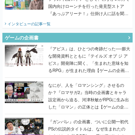
国内向けローンチを行った発見型ストア
『あっぷアリーナ！』仕掛け人に話を聞い
てみた
インタビュー
の記事一覧
ゲームの企画書
『アビス』は、ひとつの奇跡だった──膨大
な開発資料とともに『テイルズ オブ ジ ア
ビス』開発陣に聞く、「生まれた意味を知
るRPG」が生まれた理由【ゲームの企画
書】
なにが、人を「ロマンシング」させるの
か？『ロマサガ2』当時の企画書とキャラ
設定画から迫る、河津秋敏がRPGに生み出
した「ロマン」の正体とは【ゲームの企画
書】
『ガンパレ』の企画書、ついに公開━初代
PSの伝説的タイトルは、なぜ生まれたの