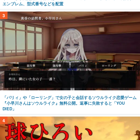
エンブレム、型式番号などを配置
3
「パリィ」や「ローリング」で女の子と会話するソウルライク恋愛ゲーム
『小早川さんはソウルライク』無料公開。返事に失敗すると「YOU
DIED」
4