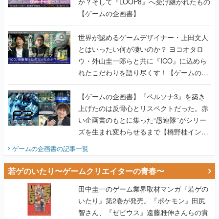
か？そして『LOOP8』へ受け継がれたもの
【ゲームの企画書】
世界が認めるゲームデザイナー・上田文人
とはいったい何が凄いのか？ ヨコオタロ
ウ・外山圭一郎らと共に『ICO』に込めら
れたこだわりを語り尽くす！【ゲームの企
画書】
【ゲームの企画書】『ペルソナ3』を築き
上げたのは反骨心とリスペクトだった。赤
い企画書のもとに集った“愚連隊”がシリー
ズを生まれ変わらせるまで【橋野桂インタ
ビュー】
ゲームの企画書
の記事一覧
若ゲのいたり〜ゲームクリエイターの青春〜
田中圭一のゲーム業界取材マンガ『若ゲの
いたり』第2巻が発売。『ポケモン』田尻
智さん、『ゼビウス』遠藤雅伸さんらの貴