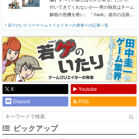
付いてきてくれないか──男の熱意はチーム
解散の危機を救い、『.hack』成功の活路を
開く。業界の快男児・松山 洋に流れる血は
若ゲのいたり〜ゲームクリエイターの青春〜
の記事一覧
『少年ジャンプ』色だった【若ゲのいた
り】
X
Youtube
Discord
RSS
ピックアップ