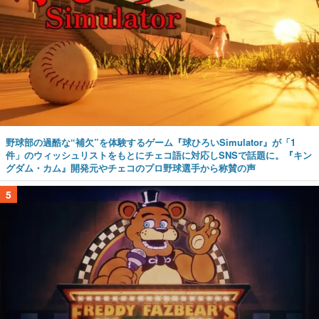
野球部の過酷な“補欠”を体験するゲーム『球ひろいSimulator』が「1
件」のウィッシュリストをもとにチェコ語に対応しSNSで話題に。『キン
グダム・カム』開発元やチェコのプロ野球選手から称賛の声
5