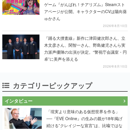
ゲーム『がんばれ！チアリズム』Steamスト
アページが公開。キャラクターのCVは陽向葵
ゅかさん
2026年8月10日
『踊る大捜査線』新作に津田健次郎さん、立
木文彦さん、関智一さん、野島健児さんら実
力派声優陣の出演が決定。“警視庁会議室・円
卓”に美声を添える
2026年8月10日
カテゴリーピックアップ
インタビュー
「現実より意味のある仮想世界を作る」
──『EVE Online』の生みの親が18年掲げ
続ける”クレイジーな宣言”は、比喩ではな