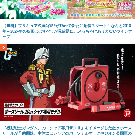
【無料】プリキュア映画4作品がTVerで新たに配信スタート！なんと2018
年～2024年の映画ほぼすべてが見放題に、ぶっちゃけありえないラインナ
ップ
2
『機動戦士ガンダム』の「シャア専用ザクⅡ」をイメージした散水ホース
リールが予約開始。本体にはシャアのパーソナルマークやジオン公国軍の