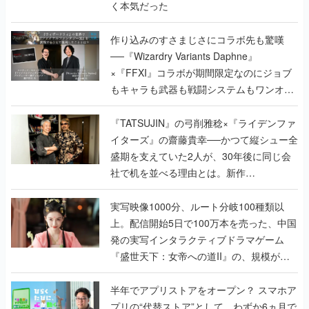
く本気だった
作り込みのすさまじさにコラボ先も驚嘆
──『Wizardry Variants Daphne』
×『FFXI』コラボが期間限定なのにジョブ
もキャラも武器も戦闘システムもワンオフ
で作り込まれた理由を両ディレクターに聞
く
『TATSUJIN』の弓削雅稔×『ライデンファ
イターズ』の齋藤貴幸──かつて縦シュー全
盛期を支えていた2人が、30年後に同じ会
社で机を並べる理由とは。新作
『TATSUJIN EXTREME』で初タッグを組
んだレジェンド2人に訊く開発秘話
実写映像1000分、ルート分岐100種類以
上。配信開始5日で100万本を売った、中国
発の実写インタラクティブドラマゲーム
『盛世天下：女帝への道II』の、規模が違
うこだわりをプロデューサーに聞いた
半年でアプリストアをオープン？ スマホア
プリの“代替ストア”として、わずか6ヵ月で