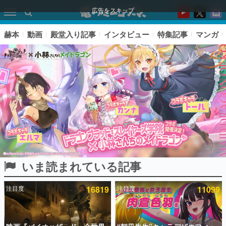
広告をスキップ
赫本
動画
殿堂入り記事
インタビュー
特集記事
マンガ
いま読まれている記事
ピックアップ
注目度
16819
注目度
11099
電ファミのいま読まれている記事ランキング
アプリセール情報