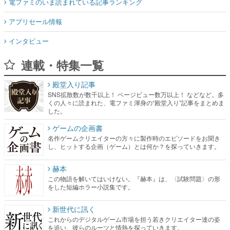
電ファミのいま読まれている記事ランキング
アプリセール情報
インタビュー
連載・特集一覧
殿堂入り記事
SNS拡散数が数千以上！ ページビュー数万以上！ などなど。多
くの人々に読まれた、電ファミ渾身の“殿堂入り”記事をまとめま
した。
ゲームの企画書
名作ゲームクリエイターの方々に製作時のエピソードをお聞き
し、ヒットする企画（ゲーム）とは何か？を探っていきます。
赫本
この物語を解いてはいけない。『赫本』は、〈試験問題〉の形
をした短編ホラー小説集です。
新世代に訊く
これからのデジタルゲーム市場を担う若きクリエイター達の姿
を追い、彼らのルーツと情熱を探っていきます。