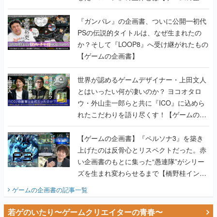
書】
『ガンパレ』の企画書、ついに公開━初代
PSの伝説的タイトルは、なぜ生まれたの
か？そして『LOOP8』へ受け継がれたもの
【ゲームの企画書】
世界が認めるゲームデザイナー・上田文人
とはいったい何が凄いのか？ ヨコオタロ
ウ・外山圭一郎らと共に『ICO』に込めら
れたこだわりを語り尽くす！【ゲームの企
画書】
【ゲームの企画書】『ペルソナ3』を築き
上げたのは反骨心とリスペクトだった。赤
い企画書のもとに集った“愚連隊”がシリー
ズを生まれ変わらせるまで【橋野桂インタ
ビュー】
ゲームの企画書
の記事一覧
若ゲのいたり〜ゲームクリエイターの青春〜