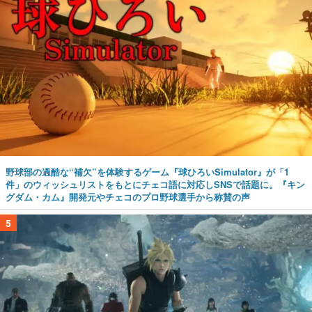
野球部の過酷な“補欠”を体験するゲーム『球ひろいSimulator』が「1
件」のウィッシュリストをもとにチェコ語に対応しSNSで話題に。『キン
グダム・カム』開発元やチェコのプロ野球選手から称賛の声
5