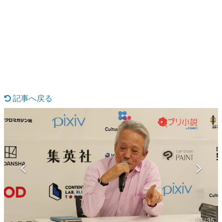
日本のコンテンツ産業やカルチャーに与えた影響を探る企
画です。
日本モバイルゲーム産業史
日本のモバイルゲーム史における主要なトピック・タイト
ルを網羅するほか、開発者へのインタビューや識者による
解説を掲載。約20年の歴史が一望できる決定版！
若ゲのいたり〜ゲームクリエイターの青春〜
『うつヌケ』『ペンと箸』等で知られるマンガ家・田中圭
一先生によるゲーム業界レポートマンガです。
記事へ戻る
なんでゲームは面白い？
ゲーム開発者・hamatsu氏がゲームの魅力を画面や操作の
具体的な形から解き明かしていく、硬派で骨太な評論連載
です。
ゲームが変えた日本語
「経験値」「裏技」「ラスボス」… ゲームにまつわる言葉
の起源や用法の変遷を、コンピューター文化史研究家・タ
イニーP氏が徹底調査。
カテゴリ
23 / 35
特集記事