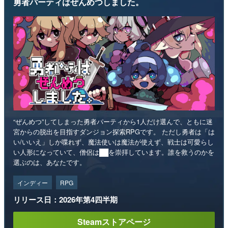
勇者パーティはぜんめつしました。
“ぜんめつ”してしまった勇者パーティから1人だけ選んで、ともに迷
宮からの脱出を目指すダンジョン探索RPGです。 ただし勇者は「は
い/いいえ」しか喋れず、魔法使いは魔法が使えず、戦士は可愛らし
い人形になっていて、僧侶は██を崇拝しています。誰を救うのかを
選ぶのは、あなたです。
インディー
RPG
リリース日：2026年第4四半期
Steamストアページ