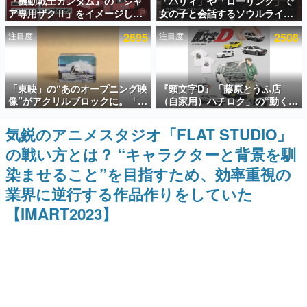
『機動戦士ガンダム』の「シャ
「パリィ」や「ローリング」で
ア専用ザクⅡ」をイメージした
女の子と会話するソウルライク
インタビュー
散水ホースリールが予約開始。
恋愛ゲーム『小早川さんはソウ
注目度
2695
注目度
2508
本体にはシャアのパーソナルマ
ルライク』無料公開。返事に失
連載・特集一覧
ークやジオン公国軍のエンブレ
敗すると「YOU DIED」
ム、型式番号などを配置
殿堂入り記事
「東映」の“あのオープニング映
『頭文字D』「藤原とうふ店
SNS拡散数が数千以上！ ページビュー数万以上！ などな
ど。多くの人々に読まれた、電ファミ渾身の“殿堂入り”記
像”がアクリルブロックに。「東
（自家用）ハチロク」の“動くテ
事をまとめました。
映ヒストリカル グッズコレクシ
ィッシュケース”が買えるポップ
ョン」が8月下旬より発売
アップショップが開催へ。マン
気鋭のアニメスタジオ「FLAT STUDIO」
ゲームの企画書
ガの舞台である群馬の「イオン
名作ゲームクリエイターの方々に製作時のエピソードをお
の戦い方とは？ “キャラクターと背景を馴
モール高崎」にて、8月11日か
聞きし、ヒットする企画（ゲーム）とは何か？を探ってい
ら8月20日までの期間限定で開
きます。
染ませること”を目指すため、効率重視の
催予定
赫本
業界に逆行する作品作りをしていた
この物語を解いてはいけない。『赫本』は、〈試験問題〉
【IMART2023】
の形をした短編ホラー小説集です。
新世代に訊く
これからのデジタルゲーム市場を担う若きクリエイター達
の姿を追い、彼らのルーツと情熱を探っていきます。
ゲーム世代の作家たち
ゲームに多大な影響を受けた作家さんに取材し、ゲームが