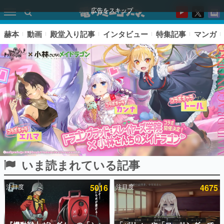
広告をスキップ
赫本
動画
殿堂入り記事
インタビュー
特集記事
マンガ
いま読まれている記事
ピックアップ
注目度
5016
注目度
4675
電ファミのいま読まれている記事ランキング
アプリセール情報