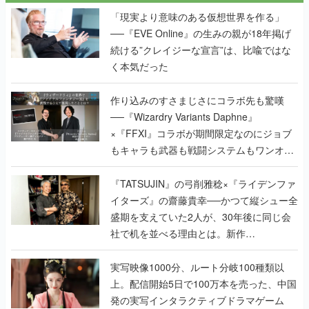
「現実より意味のある仮想世界を作る」
──『EVE Online』の生みの親が18年掲げ
続ける”クレイジーな宣言”は、比喩ではな
く本気だった
作り込みのすさまじさにコラボ先も驚嘆
──『Wizardry Variants Daphne』
×『FFXI』コラボが期間限定なのにジョブ
もキャラも武器も戦闘システムもワンオフ
で作り込まれた理由を両ディレクターに聞
く
『TATSUJIN』の弓削雅稔×『ライデンファ
イターズ』の齋藤貴幸──かつて縦シュー全
盛期を支えていた2人が、30年後に同じ会
社で机を並べる理由とは。新作
『TATSUJIN EXTREME』で初タッグを組
んだレジェンド2人に訊く開発秘話
実写映像1000分、ルート分岐100種類以
上。配信開始5日で100万本を売った、中国
発の実写インタラクティブドラマゲーム