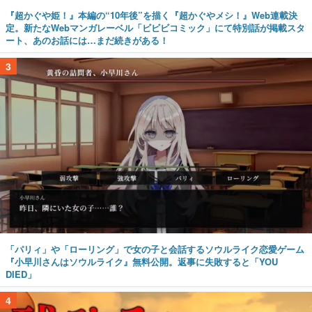
『超かぐや姫！』本編の“10年後”を描く『超かぐやメシ！』Web連載決
定。新たなWebマンガレーベル「ビビビコミック」にて特別話が掲載スタ
ート、あのお話には…まだ続きがある！
3
「パリィ」や「ローリング」で女の子と会話するソウルライク恋愛ゲーム
『小早川さんはソウルライク』無料公開。返事に失敗すると「YOU
DIED」
4