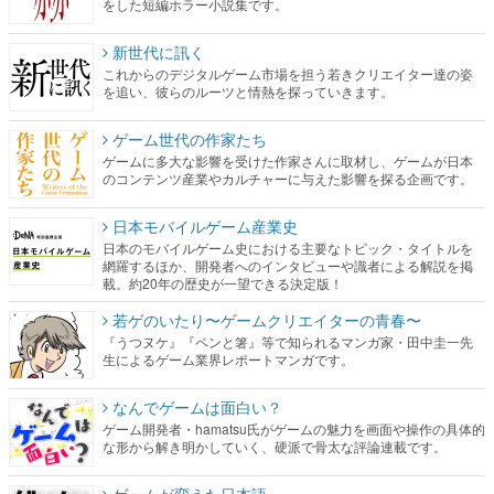
をした短編ホラー小説集です。
新世代に訊く
これからのデジタルゲーム市場を担う若きクリエイター達の姿
を追い、彼らのルーツと情熱を探っていきます。
ゲーム世代の作家たち
ゲームに多大な影響を受けた作家さんに取材し、ゲームが日本
のコンテンツ産業やカルチャーに与えた影響を探る企画です。
日本モバイルゲーム産業史
日本のモバイルゲーム史における主要なトピック・タイトルを
網羅するほか、開発者へのインタビューや識者による解説を掲
載。約20年の歴史が一望できる決定版！
若ゲのいたり〜ゲームクリエイターの青春〜
『うつヌケ』『ペンと箸』等で知られるマンガ家・田中圭一先
生によるゲーム業界レポートマンガです。
なんでゲームは面白い？
ゲーム開発者・hamatsu氏がゲームの魅力を画面や操作の具体的
な形から解き明かしていく、硬派で骨太な評論連載です。