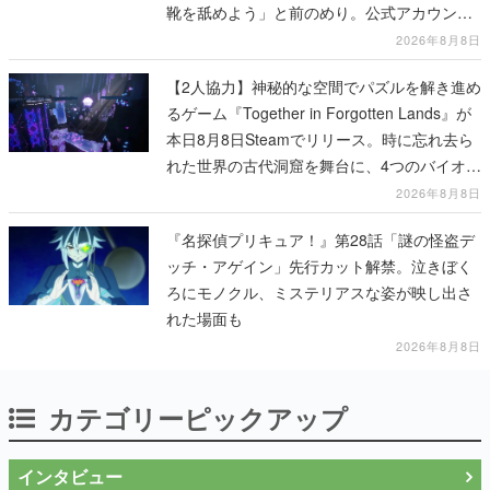
靴を舐めよう」と前のめり。公式アカウント
も開設され、2026年リリースに向けて開発中
2026年8月8日
【2人協力】神秘的な空間でパズルを解き進め
るゲーム『Together in Forgotten Lands』が
本日8月8日Steamでリリース。時に忘れ去ら
れた世界の古代洞窟を舞台に、4つのバイオー
ムを探索しながら脱出を目指す
2026年8月8日
『名探偵プリキュア！』第28話「謎の怪盗デ
ッチ・アゲイン」先行カット解禁。泣きぼく
ろにモノクル、ミステリアスな姿が映し出さ
れた場面も
2026年8月8日
カテゴリーピックアップ
インタビュー