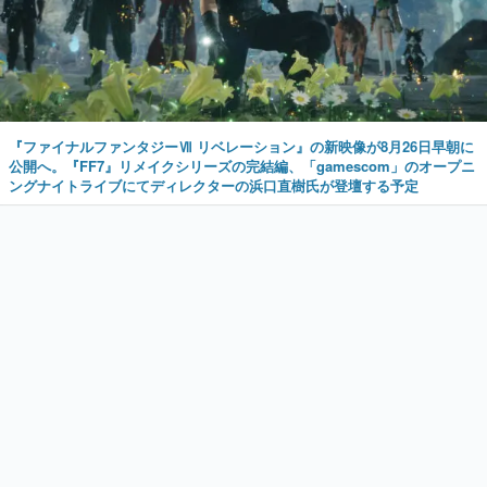
『ファイナルファンタジーⅦ リベレーション』の新映像が8月26日早朝に
公開へ。『FF7』リメイクシリーズの完結編、「gamescom」のオープニ
ングナイトライブにてディレクターの浜口直樹氏が登壇する予定