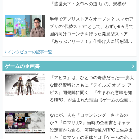
『盛世天下：女帝への道II』の、規模が違
うこだわりをプロデューサーに聞いた
半年でアプリストアをオープン？ スマホア
プリの“代替ストア”として、わずか6ヵ月で
国内向けローンチを行った発見型ストア
『あっぷアリーナ！』仕掛け人に話を聞い
てみた
インタビュー
の記事一覧
ゲームの企画書
『アビス』は、ひとつの奇跡だった──膨大
な開発資料とともに『テイルズ オブ ジ ア
ビス』開発陣に聞く、「生まれた意味を知
るRPG」が生まれた理由【ゲームの企画
書】
なにが、人を「ロマンシング」させるの
か？『ロマサガ2』当時の企画書とキャラ
設定画から迫る、河津秋敏がRPGに生み出
した「ロマン」の正体とは【ゲームの企画