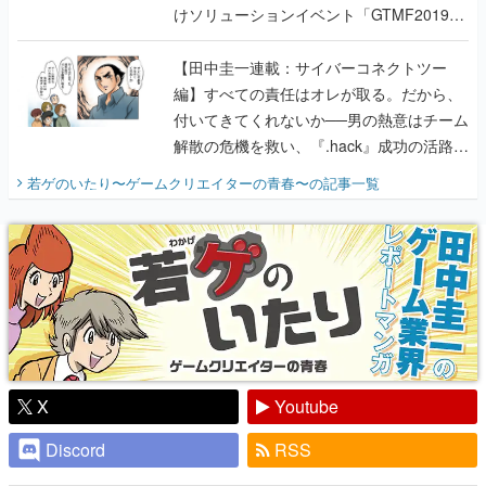
けソリューションイベント「GTMF2019」
に行って、より理解を深めよう【PR】
【田中圭一連載：サイバーコネクトツー
編】すべての責任はオレが取る。だから、
付いてきてくれないか──男の熱意はチーム
解散の危機を救い、『.hack』成功の活路を
開く。業界の快男児・松山 洋に流れる血は
若ゲのいたり〜ゲームクリエイターの青春〜
の記事一覧
『少年ジャンプ』色だった【若ゲのいた
り】
X
Youtube
Discord
RSS