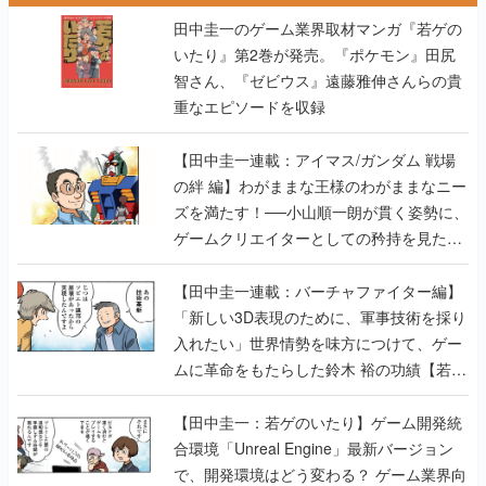
田中圭一のゲーム業界取材マンガ『若ゲの
いたり』第2巻が発売。『ポケモン』田尻
智さん、『ゼビウス』遠藤雅伸さんらの貴
重なエピソードを収録
【田中圭一連載：アイマス/ガンダム 戦場
の絆 編】わがままな王様のわがままなニー
ズを満たす！──小山順一朗が貫く姿勢に、
ゲームクリエイターとしての矜持を見た
【若ゲのいたり最終回】
【田中圭一連載：バーチャファイター編】
「新しい3D表現のために、軍事技術を採り
入れたい」世界情勢を味方につけて、ゲー
ムに革命をもたらした鈴木 裕の功績【若ゲ
のいたり】
【田中圭一：若ゲのいたり】ゲーム開発統
合環境「Unreal Engine」最新バージョン
で、開発環境はどう変わる？ ゲーム業界向