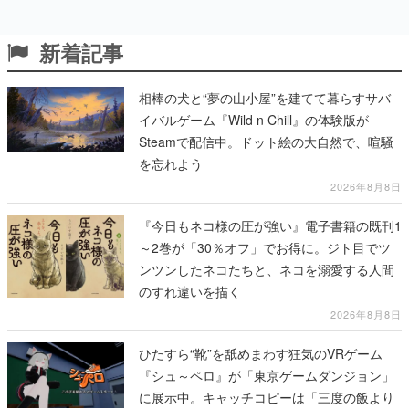
新着記事
相棒の犬と“夢の山小屋”を建てて暮らすサバ
イバルゲーム『Wild n Chill』の体験版が
Steamで配信中。ドット絵の大自然で、喧騒
を忘れよう
2026年8月8日
『今日もネコ様の圧が強い』電子書籍の既刊1
～2巻が「30％オフ」でお得に。ジト目でツ
ンツンしたネコたちと、ネコを溺愛する人間
のすれ違いを描く
2026年8月8日
ひたすら“靴”を舐めまわす狂気のVRゲーム
『シュ～ペロ』が「東京ゲームダンジョン」
に展示中。キャッチコピーは「三度の飯より