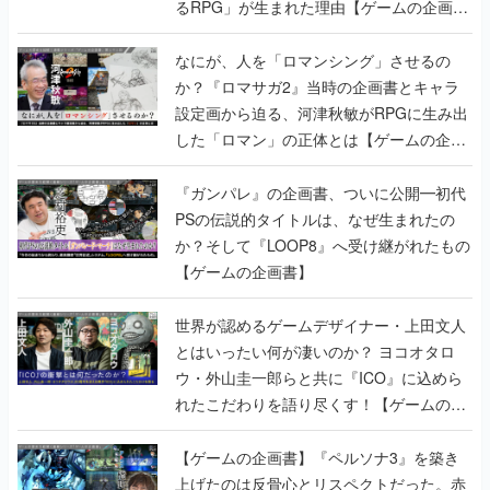
るRPG」が生まれた理由【ゲームの企画
書】
なにが、人を「ロマンシング」させるの
か？『ロマサガ2』当時の企画書とキャラ
設定画から迫る、河津秋敏がRPGに生み出
した「ロマン」の正体とは【ゲームの企画
書】
『ガンパレ』の企画書、ついに公開━初代
PSの伝説的タイトルは、なぜ生まれたの
か？そして『LOOP8』へ受け継がれたもの
【ゲームの企画書】
世界が認めるゲームデザイナー・上田文人
とはいったい何が凄いのか？ ヨコオタロ
ウ・外山圭一郎らと共に『ICO』に込めら
れたこだわりを語り尽くす！【ゲームの企
画書】
【ゲームの企画書】『ペルソナ3』を築き
上げたのは反骨心とリスペクトだった。赤