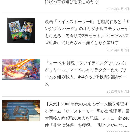
に戻って砂遊びを楽しめそう
2026年8月7日
映画『トイ・ストーリー5』を鑑賞すると『キ
ングダム ハーツ』のオリジナルステッカーが
もらえる。先着順で2枚セット。TOHOシネマ
ズ対象にて配布され、無くなり次第終了
2026年8月7日
『マーベル 闘魂：ファイティングソウルズ』
がリリース。マーベルキャラクターたちでチ
ームを組み戦う、4v4タッグ制対戦格闘ゲー
ム
2026年8月7日
【人気】2000年代の東京でゲーム機を修理す
るゲーム『リ・ストーリー: 思い出修理屋』最
大同接が約1万2000人を記録。レビュー約240
件「非常に好評」を獲得、「黙々とやってし