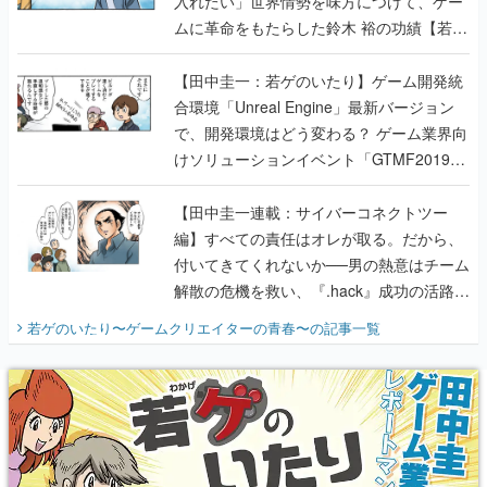
入れたい」世界情勢を味方につけて、ゲー
ムに革命をもたらした鈴木 裕の功績【若ゲ
のいたり】
【田中圭一：若ゲのいたり】ゲーム開発統
合環境「Unreal Engine」最新バージョン
で、開発環境はどう変わる？ ゲーム業界向
けソリューションイベント「GTMF2019」
に行って、より理解を深めよう【PR】
【田中圭一連載：サイバーコネクトツー
編】すべての責任はオレが取る。だから、
付いてきてくれないか──男の熱意はチーム
解散の危機を救い、『.hack』成功の活路を
開く。業界の快男児・松山 洋に流れる血は
若ゲのいたり〜ゲームクリエイターの青春〜
の記事一覧
『少年ジャンプ』色だった【若ゲのいた
り】