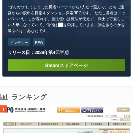
“ぜんめつ”してしまった勇者パーティから1人だけ選んで、ともに迷
宮からの脱出を目指すダンジョン探索RPGです。 ただし勇者は「は
い/いいえ」しか喋れず、魔法使いは魔法が使えず、戦士は可愛らし
い人形になっていて、僧侶は██を崇拝しています。誰を救うのかを
選ぶのは、あなたです。
インディー
RPG
リリース日：2026年第4四半期
Steamストアページ
ランキング
1