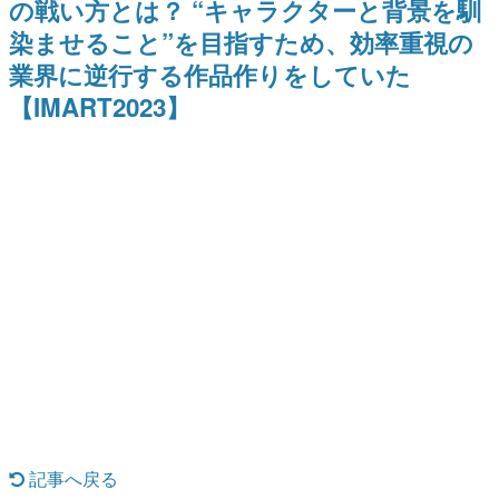
の戦い方とは？ “キャラクターと背景を馴
のお話には…まだ続きがある！
日本のコンテンツ産業やカルチャーに与えた影響を探る企
染ませること”を目指すため、効率重視の
画です。
業界に逆行する作品作りをしていた
日本モバイルゲーム産業史
日本のモバイルゲーム史における主要なトピック・タイト
【IMART2023】
ルを網羅するほか、開発者へのインタビューや識者による
解説を掲載。約20年の歴史が一望できる決定版！
若ゲのいたり〜ゲームクリエイターの青春〜
『うつヌケ』『ペンと箸』等で知られるマンガ家・田中圭
一先生によるゲーム業界レポートマンガです。
なんでゲームは面白い？
ゲーム開発者・hamatsu氏がゲームの魅力を画面や操作の
具体的な形から解き明かしていく、硬派で骨太な評論連載
です。
ゲームが変えた日本語
「経験値」「裏技」「ラスボス」… ゲームにまつわる言葉
の起源や用法の変遷を、コンピューター文化史研究家・タ
イニーP氏が徹底調査。
カテゴリ
記事へ戻る
特集記事