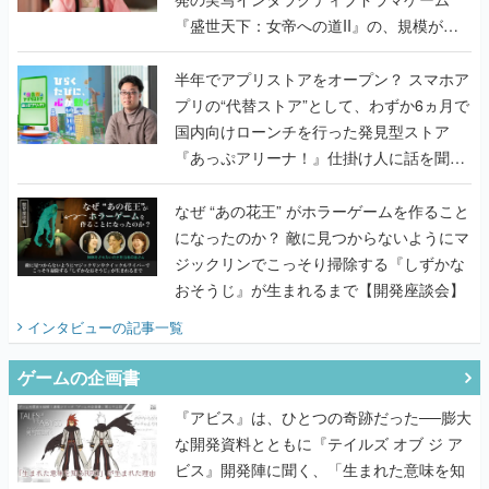
『盛世天下：女帝への道II』の、規模が違
うこだわりをプロデューサーに聞いた
半年でアプリストアをオープン？ スマホア
プリの“代替ストア”として、わずか6ヵ月で
国内向けローンチを行った発見型ストア
『あっぷアリーナ！』仕掛け人に話を聞い
てみた
なぜ “あの花王” がホラーゲームを作ること
になったのか？ 敵に見つからないようにマ
ジックリンでこっそり掃除する『しずかな
おそうじ』が生まれるまで【開発座談会】
インタビュー
の記事一覧
ゲームの企画書
『アビス』は、ひとつの奇跡だった──膨大
な開発資料とともに『テイルズ オブ ジ ア
ビス』開発陣に聞く、「生まれた意味を知