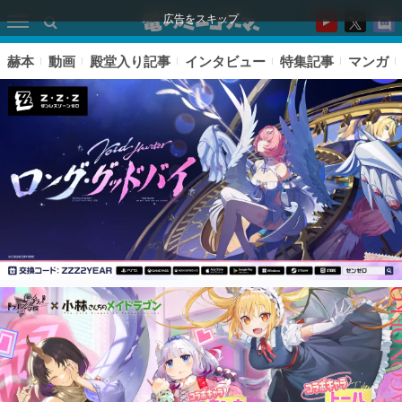
広告をスキップ
赫本
動画
殿堂入り記事
インタビュー
特集記事
マンガ
ピックアップ
電ファミのいま読まれている記事ランキング
アプリセール情報