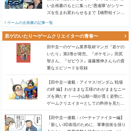
い企画書のもとに集った“愚連隊”がシリー
ズを生まれ変わらせるまで【橋野桂インタ
ビュー】
ゲームの企画書
の記事一覧
若ゲのいたり〜ゲームクリエイターの青春〜
田中圭一のゲーム業界取材マンガ『若ゲの
いたり』第2巻が発売。『ポケモン』田尻
智さん、『ゼビウス』遠藤雅伸さんらの貴
重なエピソードを収録
【田中圭一連載：アイマス/ガンダム 戦場
の絆 編】わがままな王様のわがままなニー
ズを満たす！──小山順一朗が貫く姿勢に、
ゲームクリエイターとしての矜持を見た
【若ゲのいたり最終回】
【田中圭一連載：バーチャファイター編】
「新しい3D表現のために、軍事技術を採り