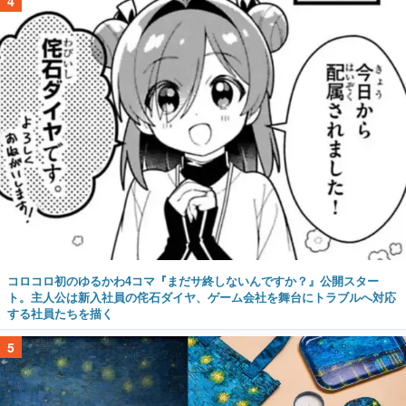
4
コロコロ初のゆるかわ4コマ『まだサ終しないんですか？』公開スター
ト。主人公は新入社員の侘石ダイヤ、ゲーム会社を舞台にトラブルへ対応
する社員たちを描く
5