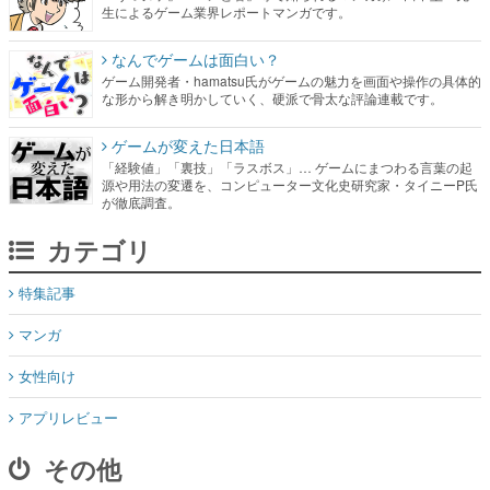
生によるゲーム業界レポートマンガです。
なんでゲームは面白い？
ゲーム開発者・hamatsu氏がゲームの魅力を画面や操作の具体的
な形から解き明かしていく、硬派で骨太な評論連載です。
ゲームが変えた日本語
「経験値」「裏技」「ラスボス」… ゲームにまつわる言葉の起
源や用法の変遷を、コンピューター文化史研究家・タイニーP氏
が徹底調査。
カテゴリ
特集記事
マンガ
女性向け
アプリレビュー
その他