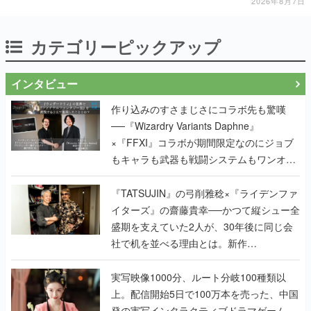
まった」などの声が相次ぐ
2026年8月7日
カテゴリーピックアップ
インタビュー
作り込みのすさまじさにコラボ先も驚嘆
──『Wizardry Variants Daphne』
×『FFXI』コラボが期間限定なのにジョブ
もキャラも武器も戦闘システムもワンオフ
で作り込まれた理由を両ディレクターに聞
く
『TATSUJIN』の弓削雅稔×『ライデンファ
イターズ』の齋藤貴幸──かつて縦シュー全
盛期を支えていた2人が、30年後に同じ会
社で机を並べる理由とは。新作
『TATSUJIN EXTREME』で初タッグを組
んだレジェンド2人に訊く開発秘話
実写映像1000分、ルート分岐100種類以
上。配信開始5日で100万本を売った、中国
発の実写インタラクティブドラマゲーム