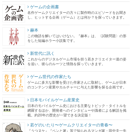
ゲームの企画書
名作ゲームクリエイターの方々に製作時のエピソードをお聞き
し、ヒットする企画（ゲーム）とは何か？を探っていきます。
赫本
この物語を解いてはいけない。『赫本』は、〈試験問題〉の形
をした短編ホラー小説集です。
新世代に訊く
これからのデジタルゲーム市場を担う若きクリエイター達の姿
を追い、彼らのルーツと情熱を探っていきます。
ゲーム世代の作家たち
ゲームに多大な影響を受けた作家さんに取材し、ゲームが日本
のコンテンツ産業やカルチャーに与えた影響を探る企画です。
日本モバイルゲーム産業史
日本のモバイルゲーム史における主要なトピック・タイトルを
網羅するほか、開発者へのインタビューや識者による解説を掲
載。約20年の歴史が一望できる決定版！
若ゲのいたり〜ゲームクリエイターの青春〜
『うつヌケ』『ペンと箸』等で知られるマンガ家・田中圭一先