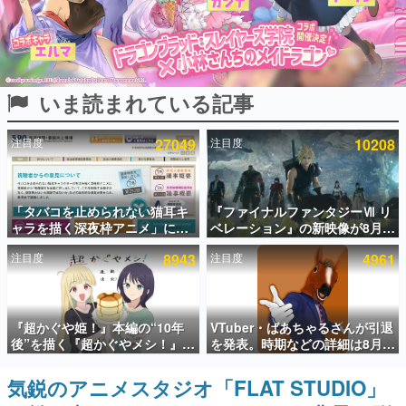
インタビュー
連載・特集一覧
いま読まれている記事
殿堂入り記事
SNS拡散数が数千以上！ ページビュー数万以上！ などな
ど。多くの人々に読まれた、電ファミ渾身の“殿堂入り”記
注目度
27049
注目度
10208
事をまとめました。
ゲームの企画書
名作ゲームクリエイターの方々に製作時のエピソードをお
聞きし、ヒットする企画（ゲーム）とは何か？を探ってい
「タバコを止められない猫耳キ
『ファイナルファンタジーⅦ リ
きます。
ャラを描く深夜枠アニメ」に視
ベレーション』の新映像が8月
聴者の一部から批判意見。違法
26日早朝に公開へ。『FF7』リ
赫本
注目度
8943
注目度
4961
薬物の使用と思しき描写も含め
メイクシリーズの完結編、
この物語を解いてはいけない。『赫本』は、〈試験問題〉
て、BPOが議論を交わす
「gamescom」のオープニング
の形をした短編ホラー小説集です。
ナイトライブにてディレクター
の浜口直樹氏が登壇する予定
新世代に訊く
『超かぐや姫！』本編の“10年
VTuber・ばあちゃるさんが引退
これからのデジタルゲーム市場を担う若きクリエイター達
後”を描く『超かぐやメシ！』
を発表。時期などの詳細は8月9
の姿を追い、彼らのルーツと情熱を探っていきます。
Web連載決定。新たなWebマン
日15時からの配信で説明
ガレーベル「ビビビコミック」
気鋭のアニメスタジオ「FLAT STUDIO」
ゲーム世代の作家たち
にて特別話が掲載スタート、あ
ゲームに多大な影響を受けた作家さんに取材し、ゲームが