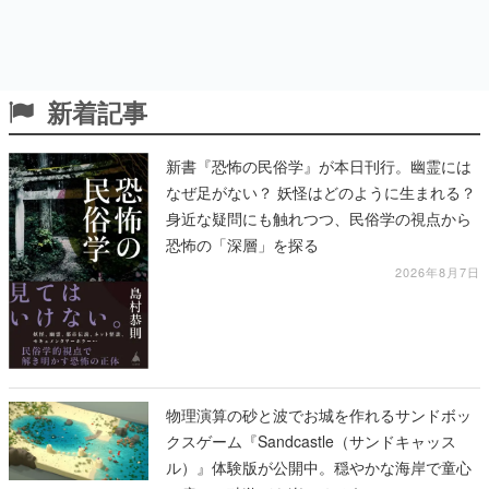
新着記事
新書『恐怖の民俗学』が本日刊行。幽霊には
なぜ足がない？ 妖怪はどのように生まれる？
身近な疑問にも触れつつ、民俗学の視点から
恐怖の「深層」を探る
2026年8月7日
物理演算の砂と波でお城を作れるサンドボッ
クスゲーム『Sandcastle（サンドキャッス
ル）』体験版が公開中。穏やかな海岸で童心