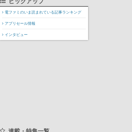
ピックアップ
装填、砲塔旋回までワン
オペでこなし、強烈な一
電ファミのいま読まれている記事ランキング
撃をブチかませるロマン
アプリセール情報
ある作品
インタビュー
連載・特集一覧