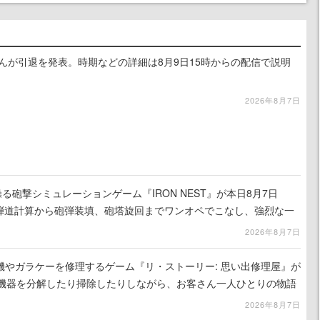
るさんが引退を発表。時期などの詳細は8月9日15時からの配信で説明
2026年8月7日
る砲撃シミュレーションゲーム『IRON NEST』が本日8月7日
。弾道計算から砲弾装填、砲塔旋回までワンオペでこなし、強烈な一
ンある作品
2026年8月7日
機やガラケーを修理するゲーム『リ・ストーリー: 思い出修理屋』が
子機器を分解したり掃除したりしながら、お客さん一人ひとりの物語
2026年8月7日