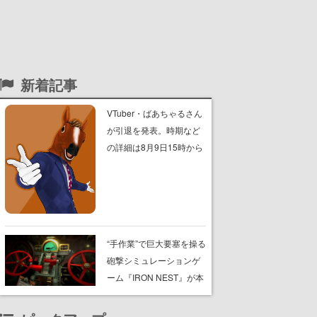
新着記事
VTuber・ばあちゃるさん
が引退を発表。時期など
の詳細は8月9日15時から
の配信で説明
“手作業”で巨大要塞を操る
砲撃シミュレーションゲ
ーム『IRON NEST』が本
日8月7日Steamにてリリ
ース。弾道計算から砲弾