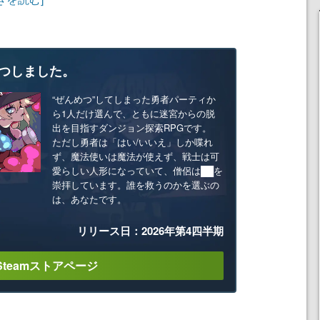
つしました。
“ぜんめつ”してしまった勇者パーティか
ら1人だけ選んで、ともに迷宮からの脱
出を目指すダンジョン探索RPGです。
ただし勇者は「はい/いいえ」しか喋れ
ず、魔法使いは魔法が使えず、戦士は可
愛らしい人形になっていて、僧侶は██を
崇拝しています。誰を救うのかを選ぶの
は、あなたです。
リリース日：2026年第4四半期
Steamストアページ