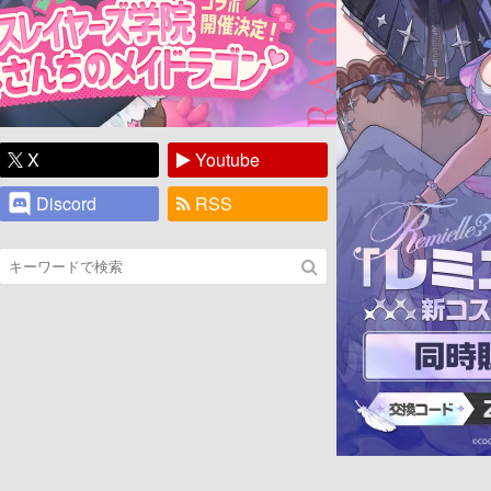
X
Youtube
Discord
RSS