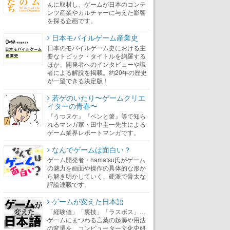
んに取材し、ゲームが日本のコンテ
ンツ産業やカルチャーに与えた影響
を探る企画です。
日本モバイルゲーム産業史
日本のモバイルゲーム史における主
要なトピック・タイトルを網羅する
ほか、開発者へのインタビューや識
者による解説を掲載。約20年の歴史
が一望できる決定版！
若ゲのいたり〜ゲームクリエ
イターの青春〜
『うつヌケ』『ペンと箸』等で知ら
れるマンガ家・田中圭一先生による
ゲーム業界レポートマンガです。
なんでゲームは面白い？
ゲーム開発者・hamatsu氏がゲーム
の魅力を画面や操作の具体的な形か
ら解き明かしていく、硬派で骨太な
評論連載です。
ゲームが変えた日本語
「経験値」「裏技」「ラスボス」…
ゲームにまつわる言葉の起源や用法
の変遷を、コンピューター文化史研