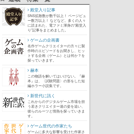
殿堂入り記事
SNS拡散数が数千以上！ ページビュ
ー数万以上！ などなど。多くの人々
に読まれた、電ファミ渾身の“殿堂入
り”記事をまとめました。
ゲームの企画書
名作ゲームクリエイターの方々に製
作時のエピソードをお聞きし、ヒッ
トする企画（ゲーム）とは何か？を
探っていきます。
赫本
この物語を解いてはいけない。『赫
本』は、〈試験問題〉の形をした短
編ホラー小説集です。
新世代に訊く
これからのデジタルゲーム市場を担
う若きクリエイター達の姿を追い、
彼らのルーツと情熱を探っていきま
す。
ゲーム世代の作家たち
ゲームに多大な影響を受けた作家さ