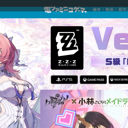
赫本
動画
殿堂