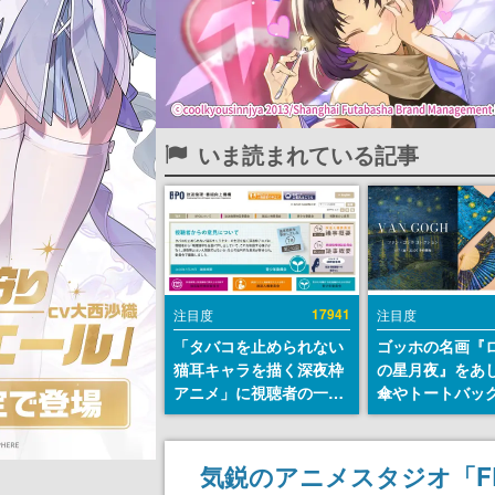
いま読まれている記事
17941
注目度
注目度
「タバコを止められない
ゴッホの名画『
猫耳キャラを描く深夜枠
の星月夜』をあ
アニメ」に視聴者の一部
傘やトートバッ
から批判意見。違法薬物
登場。8月7日21
の使用と思しき描写も含
日間限定で予約
めて、BPOが議論を交わ
気鋭のアニメスタジオ「FLA
す