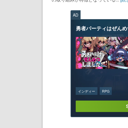
AD
勇者パーティはぜんめ
インディー
RPG