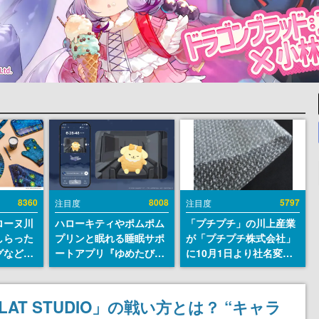
8360
8008
5797
注目度
注目度
ローヌ川
ハローキティやポムポム
「プチプチ」の川上産業
しらった
プリンと眠れる睡眠サポ
が「プチプチ株式会社」
グなどが
ートアプリ『ゆめたび』
に10月1日より社名変更
時より2
が配信中。キャラごとの
へ。創業58年で初めての
販売
ASMRや目覚ましアラー
変更で、“プチッ”と鳴る
ムも搭載
おなじみの緩衝材が会社
T STUDIO」の戦い方とは？ “キャラ
の名前に