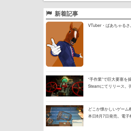
新着記事
VTuber・ばあちゃ
“手作業”で巨大要塞を操
Steamにてリリース
撃をブチかませるロマ
どこか懐かしいゲーム
本日8月7日発売。電
に耳を傾ける