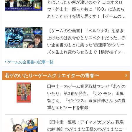
とはいったい何が凄いのか？ ヨコオタロ
ウ・外山圭一郎らと共に『ICO』に込めら
れたこだわりを語り尽くす！【ゲームの企
画書】
【ゲームの企画書】『ペルソナ3』を築き
上げたのは反骨心とリスペクトだった。赤
い企画書のもとに集った“愚連隊”がシリー
ズを生まれ変わらせるまで【橋野桂インタ
ビュー】
ゲームの企画書
の記事一覧
若ゲのいたり〜ゲームクリエイターの青春〜
田中圭一のゲーム業界取材マンガ『若ゲの
いたり』第2巻が発売。『ポケモン』田尻
智さん、『ゼビウス』遠藤雅伸さんらの貴
重なエピソードを収録
【田中圭一連載：アイマス/ガンダム 戦場
の絆 編】わがままな王様のわがままなニー