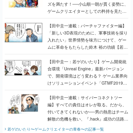
ズを満たす！──小山順一朗が貫く姿勢に、
ゲームクリエイターとしての矜持を見た
【若ゲのいたり最終回】
【田中圭一連載：バーチャファイター編】
「新しい3D表現のために、軍事技術を採り
入れたい」世界情勢を味方につけて、ゲー
ムに革命をもたらした鈴木 裕の功績【若ゲ
のいたり】
【田中圭一：若ゲのいたり】ゲーム開発統
合環境「Unreal Engine」最新バージョン
で、開発環境はどう変わる？ ゲーム業界向
けソリューションイベント「GTMF2019」
に行って、より理解を深めよう【PR】
【田中圭一連載：サイバーコネクトツー
編】すべての責任はオレが取る。だから、
付いてきてくれないか──男の熱意はチーム
解散の危機を救い、『.hack』成功の活路を
開く。業界の快男児・松山 洋に流れる血は
若ゲのいたり〜ゲームクリエイターの青春〜
の記事一覧