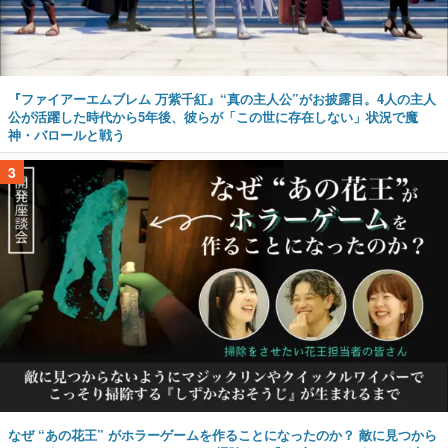
『ファイアーエムブレム 万紫千紅』“真の主人公”がお披露目。4人の主人
公が活躍した時代から5年後、彼らが「この世に存在しない」状況で魔
神・バロールと戦う
3
なぜ “あの花王” がホラーゲームを作ることになったのか？ 敵に見つから