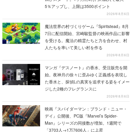
5％アップし、上限は3500ポイント
2026年8月6日
魔法世界の村づくりゲーム『Spiritstead』8月
7日に配信開始、宮崎駿監督の映画作品に影響
を受ける。魔法の精霊たちと力を合わせ、村
人たちを率いて美しい村を作る
2026年8月6日
マンガ『デスノート』の香水、受注販売を開
始。夜神月の徐々に歪みゆく正義感を表現し
た香水と、探偵Lの真実を追求する姿をイメー
ジした2種のフレグランスに
2026年8月6日
映画『スパイダーマン：ブランド・ニュー・
デイ』公開後、PC版『Marvel’s Spider-
Man』シリーズの同接数が増加。1週間で
「3703人→1万7606人」に上昇