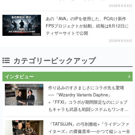
2026年8月6日
あの『AVA』のIPを使用した、PC向け新作
FPSプロジェクトが始動。続報は8月12日に
ティザーサイトで公開
2026年8月6日
カテゴリーピックアップ
インタビュー
作り込みのすさまじさにコラボ先も驚嘆
──『Wizardry Variants Daphne』
×『FFXI』コラボが期間限定なのにジョブ
もキャラも武器も戦闘システムもワンオフ
で作り込まれた理由を両ディレクターに聞
く
『TATSUJIN』の弓削雅稔×『ライデンファ
イターズ』の齋藤貴幸──かつて縦シュー全