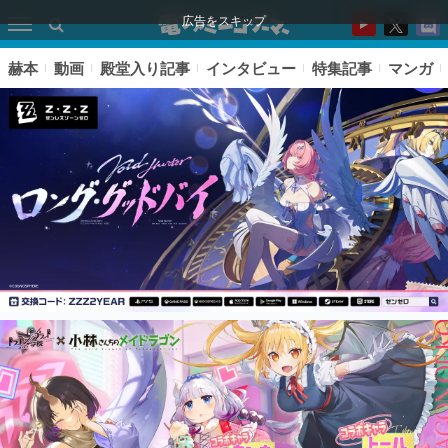
広告をスキップ
赫本
動画
殿堂入り記事
インタビュー
特集記事
マンガ
ピックアップ
電ファミのいま読まれている記事ランキング
アプリセール情報