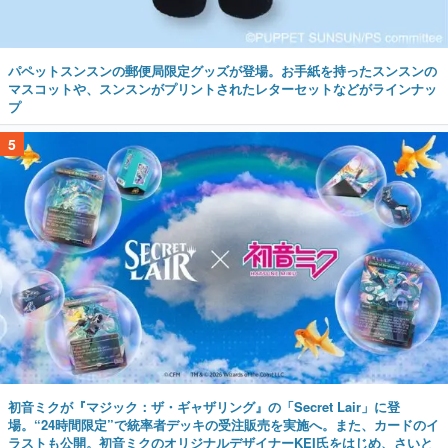
パペットスンスンの郵便局限定グッズが登場。お手紙を持ったスンスンの
マスコットや、スンスンがプリントされたレターセットなどがラインナッ
プ
5
初音ミクが『マジック：ザ・ギャザリング』の「Secret Lair」に登
場。“24時間限定”で統率者デッキの受注販売を実施へ。また、カードのイ
ラストも公開。初音ミクのオリジナルデザイナーKEI氏をはじめ、さいと