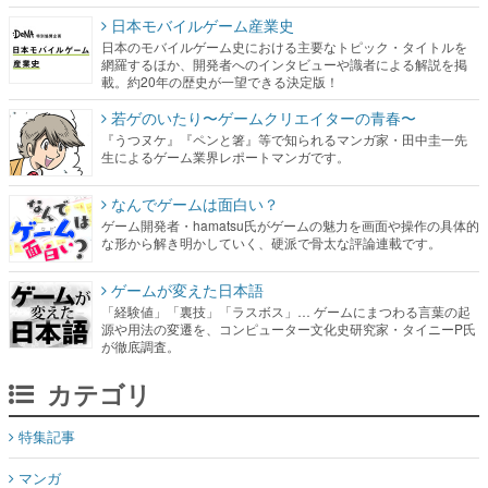
日本モバイルゲーム産業史
日本のモバイルゲーム史における主要なトピック・タイトルを
網羅するほか、開発者へのインタビューや識者による解説を掲
載。約20年の歴史が一望できる決定版！
若ゲのいたり〜ゲームクリエイターの青春〜
『うつヌケ』『ペンと箸』等で知られるマンガ家・田中圭一先
生によるゲーム業界レポートマンガです。
なんでゲームは面白い？
ゲーム開発者・hamatsu氏がゲームの魅力を画面や操作の具体的
な形から解き明かしていく、硬派で骨太な評論連載です。
ゲームが変えた日本語
「経験値」「裏技」「ラスボス」… ゲームにまつわる言葉の起
源や用法の変遷を、コンピューター文化史研究家・タイニーP氏
が徹底調査。
カテゴリ
特集記事
マンガ