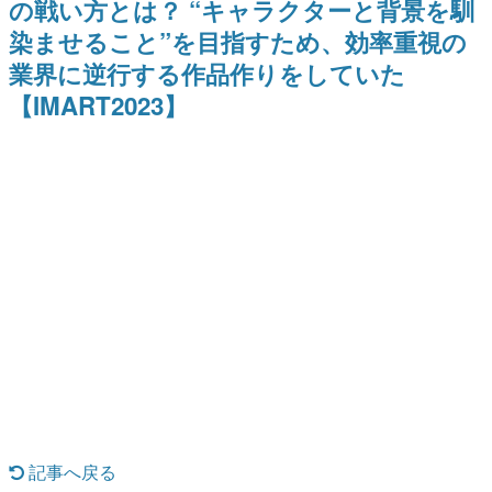
の戦い方とは？ “キャラクターと背景を馴
を描く
Switch向けにリリース予定
日本のコンテンツ産業やカルチャーに与えた影響を探る企
染ませること”を目指すため、効率重視の
画です。
業界に逆行する作品作りをしていた
日本モバイルゲーム産業史
日本のモバイルゲーム史における主要なトピック・タイト
【IMART2023】
ルを網羅するほか、開発者へのインタビューや識者による
解説を掲載。約20年の歴史が一望できる決定版！
若ゲのいたり〜ゲームクリエイターの青春〜
『うつヌケ』『ペンと箸』等で知られるマンガ家・田中圭
一先生によるゲーム業界レポートマンガです。
なんでゲームは面白い？
ゲーム開発者・hamatsu氏がゲームの魅力を画面や操作の
具体的な形から解き明かしていく、硬派で骨太な評論連載
です。
ゲームが変えた日本語
「経験値」「裏技」「ラスボス」… ゲームにまつわる言葉
の起源や用法の変遷を、コンピューター文化史研究家・タ
イニーP氏が徹底調査。
カテゴリ
記事へ戻る
特集記事