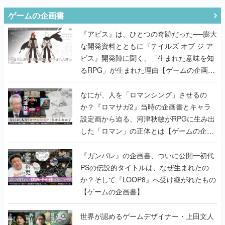
ゲームの企画書
『アビス』は、ひとつの奇跡だった──膨大
な開発資料とともに『テイルズ オブ ジ ア
ビス』開発陣に聞く、「生まれた意味を知
るRPG」が生まれた理由【ゲームの企画
書】
なにが、人を「ロマンシング」させるの
か？『ロマサガ2』当時の企画書とキャラ
設定画から迫る、河津秋敏がRPGに生み出
した「ロマン」の正体とは【ゲームの企画
書】
『ガンパレ』の企画書、ついに公開━初代
PSの伝説的タイトルは、なぜ生まれたの
か？そして『LOOP8』へ受け継がれたもの
【ゲームの企画書】
世界が認めるゲームデザイナー・上田文人