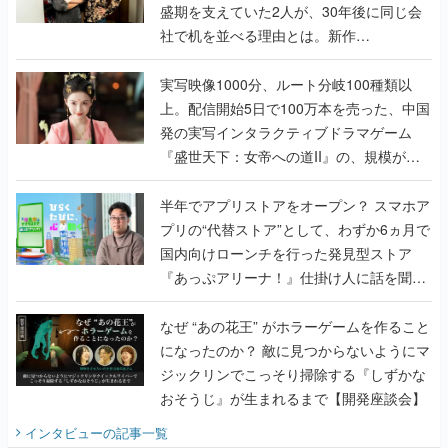
盛期を支えていた2人が、30年後に同じ会
社で机を並べる理由とは。新作
『TATSUJIN EXTREME』で初タッグを組
んだレジェンド2人に訊く開発秘話
実写映像1000分、ルート分岐100種類以
上。配信開始5日で100万本を売った、中国
発の実写インタラクティブドラマゲーム
『盛世天下：女帝への道II』の、規模が違
うこだわりをプロデューサーに聞いた
半年でアプリストアをオープン？ スマホア
プリの“代替ストア”として、わずか6ヵ月で
国内向けローンチを行った発見型ストア
『あっぷアリーナ！』仕掛け人に話を聞い
てみた
なぜ “あの花王” がホラーゲームを作ること
になったのか？ 敵に見つからないようにマ
ジックリンでこっそり掃除する『しずかな
おそうじ』が生まれるまで【開発座談会】
インタビュー
の記事一覧