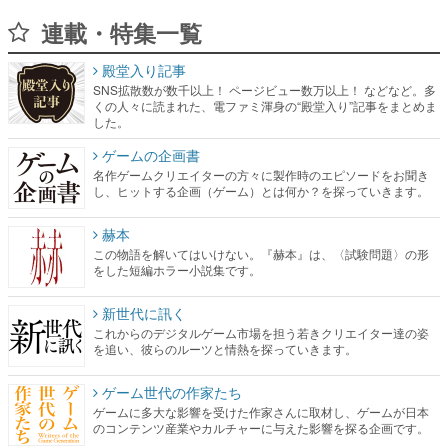
連載・特集一覧
殿堂入り記事
SNS拡散数が数千以上！ ページビュー数万以上！ などなど。多
くの人々に読まれた、電ファミ渾身の“殿堂入り”記事をまとめま
した。
ゲームの企画書
名作ゲームクリエイターの方々に製作時のエピソードをお聞き
し、ヒットする企画（ゲーム）とは何か？を探っていきます。
赫本
この物語を解いてはいけない。『赫本』は、〈試験問題〉の形
をした短編ホラー小説集です。
新世代に訊く
これからのデジタルゲーム市場を担う若きクリエイター達の姿
を追い、彼らのルーツと情熱を探っていきます。
ゲーム世代の作家たち
ゲームに多大な影響を受けた作家さんに取材し、ゲームが日本
のコンテンツ産業やカルチャーに与えた影響を探る企画です。