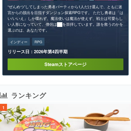
“ぜんめつ”してしまった勇者パーティから1人だけ選んで、ともに迷
宮からの脱出を目指すダンジョン探索RPGです。 ただし勇者は「は
い/いいえ」しか喋れず、魔法使いは魔法が使えず、戦士は可愛らし
い人形になっていて、僧侶は██を崇拝しています。誰を救うのかを
選ぶのは、あなたです。
インディー
RPG
リリース日：2026年第4四半期
Steamストアページ
ランキング
1