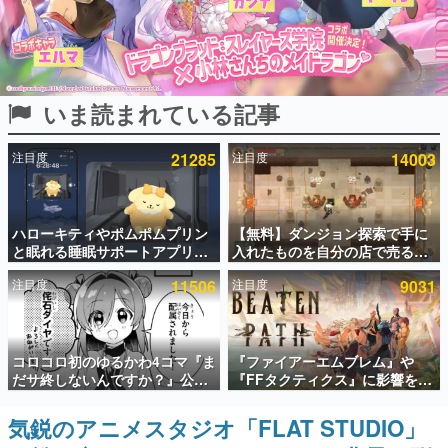
インタビュー
連載・特集一覧
いま読まれている記事
殿堂入り記事
SNS拡散数が数千以上！ ページビュー数万以上！ などな
ど。多くの人々に読まれた、電ファミ渾身の“殿堂入り”記
注目度
21285
注目度
14003
事をまとめました。
ゲームの企画書
名作ゲームクリエイターの方々に製作時のエピソードをお
聞きし、ヒットする企画（ゲーム）とは何か？を探ってい
ハローキティやポムポムプリン
【無料】ダンジョン探索で手に
きます。
と眠れる睡眠サポートアプリ
入れたものを自分の店で売るゲ
『ゆめたび』が配信中。キャラ
ーム『Moonlighter』がSteam
赫本
注目度
11506
注目度
9031
ごとのASMRや目覚ましアラー
にて無料配布中！続編
この物語を解いてはいけない。『赫本』は、〈試験問題〉
ムも搭載
『Moonlighter 2』の9月2日正
の形をした短編ホラー小説集です。
式リリースを記念したキャンペ
ーン
新世代に訊く
コロコロ初のゆるかわ4コマ『ま
『ファイアーエムブレム』や
これからのデジタルゲーム市場を担う若きクリエイター達
だサ終しないんですか？』公開
『FFタクティクス』に影響を受
の姿を追い、彼らのルーツと情熱を探っていきます。
スタート。主人公は新入社員の
けた新作戦略RPG『Beaten
侘石ダイヤ、ゲーム会社を舞台
Path』2027年に発売へ。
気鋭のアニメスタジオ「FLAT STUDIO」
ゲーム世代の作家たち
にトラブルへ対応する社員たち
PC（Steam）、PS5、Xbox、
ゲームに多大な影響を受けた作家さんに取材し、ゲームが