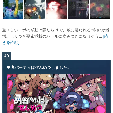
重々しいロボの挙動は隙だらけで、敵に襲われる“怖さ”が爆
増。ヒリつき要素満載のバトルに病みつきになりそう...
[続
きを読む]
AD
勇者パーティはぜんめつしました。