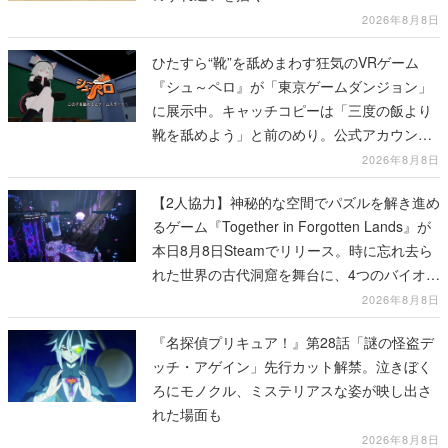
2026年8月8日
ひたすら“靴”を舐めまわす狂気のVRゲーム
『シュ～ペロ』が「東京ゲームダンジョン」
に展示中。キャッチコピーは「三度の飯より
靴を舐めよう」と前のめり。公式アカウント
も開設され、2026年リリースに向けて開発中
2026年8月8日
【2人協力】神秘的な空間でパズルを解き進め
るゲーム『Together in Forgotten Lands』が
本日8月8日Steamでリリース。時に忘れ去ら
れた世界の古代洞窟を舞台に、4つのバイオー
ムを探索しながら脱出を目指す
2026年8月8日
『名探偵プリキュア！』第28話「謎の怪盗デ
ッチ・アゲイン」先行カット解禁。泣きぼく
ろにモノクル、ミステリアスな姿が映し出さ
れた場面も
2026年8月8日