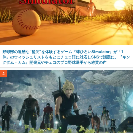
野球部の過酷な“補欠”を体験するゲーム『球ひろいSimulator』が「1
件」のウィッシュリストをもとにチェコ語に対応しSNSで話題に。『キン
グダム・カム』開発元やチェコのプロ野球選手から称賛の声
4