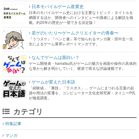
日本モバイルゲーム産業史
日本のモバイルゲーム史における主要なトピック・タイトルを
網羅するほか、開発者へのインタビューや識者による解説を掲
載。約20年の歴史が一望できる決定版！
若ゲのいたり〜ゲームクリエイターの青春〜
『うつヌケ』『ペンと箸』等で知られるマンガ家・田中圭一先
生によるゲーム業界レポートマンガです。
なんでゲームは面白い？
ゲーム開発者・hamatsu氏がゲームの魅力を画面や操作の具体的
な形から解き明かしていく、硬派で骨太な評論連載です。
ゲームが変えた日本語
「経験値」「裏技」「ラスボス」… ゲームにまつわる言葉の起
源や用法の変遷を、コンピューター文化史研究家・タイニーP氏
が徹底調査。
カテゴリ
特集記事
マンガ