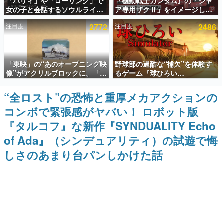
「パリィ」や「ローリング」で
『機動戦士ガンダム』の「シャ
女の子と会話するソウルライク
ア専用ザクⅡ」をイメージした
インタビュー
恋愛ゲーム『小早川さんはソウ
散水ホースリールが予約開始。
注目度
2772
注目度
2486
ルライク』無料公開。返事に失
本体にはシャアのパーソナルマ
連載・特集一覧
敗すると「YOU DIED」
ークやジオン公国軍のエンブレ
ム、型式番号などを配置
殿堂入り記事
「東映」の“あのオープニング映
野球部の過酷な“補欠”を体験す
SNS拡散数が数千以上！ ページビュー数万以上！ などな
ど。多くの人々に読まれた、電ファミ渾身の“殿堂入り”記
像”がアクリルブロックに。「東
るゲーム『球ひろい
事をまとめました。
映ヒストリカル グッズコレクシ
Simulator』が「1件」のウィッ
ョン」が8月下旬より発売
シュリストをもとにチェコ語に
“全ロスト”の恐怖と重厚メカアクションの
ゲームの企画書
対応しSNSで話題に。『キング
名作ゲームクリエイターの方々に製作時のエピソードをお
コンボで緊張感がヤバい！ ロボット版
ダム・カム』開発元やチェコの
聞きし、ヒットする企画（ゲーム）とは何か？を探ってい
プロ野球選手から称賛の声
きます。
『タルコフ』な新作『SYNDUALITY Echo
赫本
of Ada』（シンデュアリティ）の試遊で悔
この物語を解いてはいけない。『赫本』は、〈試験問題〉
しさのあまり台パンしかけた話
の形をした短編ホラー小説集です。
新世代に訊く
これからのデジタルゲーム市場を担う若きクリエイター達
の姿を追い、彼らのルーツと情熱を探っていきます。
ゲーム世代の作家たち
ゲームに多大な影響を受けた作家さんに取材し、ゲームが