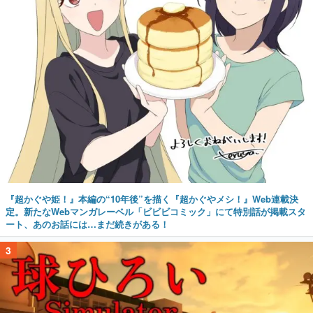
『超かぐや姫！』本編の“10年後”を描く『超かぐやメシ！』Web連載決
定。新たなWebマンガレーベル「ビビビコミック」にて特別話が掲載スタ
ート、あのお話には…まだ続きがある！
3