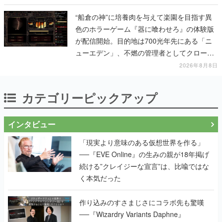
“船倉の神”に培養肉を与えて楽園を目指す異
色のホラーゲーム『器に喰わせろ』の体験版
が配信開始。目的地は700光年先にある「ニ
ューエデン」、不燃の管理者としてクローン
人間を増やし、加工して神に捧げる
2026年8月8日
カテゴリーピックアップ
インタビュー
「現実より意味のある仮想世界を作る」
──『EVE Online』の生みの親が18年掲げ
続ける”クレイジーな宣言”は、比喩ではな
く本気だった
作り込みのすさまじさにコラボ先も驚嘆
──『Wizardry Variants Daphne』