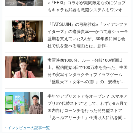
×『FFXI』コラボが期間限定なのにジョブ
もキャラも武器も戦闘システムもワンオフ
で作り込まれた理由を両ディレクターに聞
く
『TATSUJIN』の弓削雅稔×『ライデンファ
イターズ』の齋藤貴幸──かつて縦シュー全
盛期を支えていた2人が、30年後に同じ会
社で机を並べる理由とは。新作
『TATSUJIN EXTREME』で初タッグを組
んだレジェンド2人に訊く開発秘話
実写映像1000分、ルート分岐100種類以
上。配信開始5日で100万本を売った、中国
発の実写インタラクティブドラマゲーム
『盛世天下：女帝への道II』の、規模が違
うこだわりをプロデューサーに聞いた
半年でアプリストアをオープン？ スマホア
プリの“代替ストア”として、わずか6ヵ月で
国内向けローンチを行った発見型ストア
『あっぷアリーナ！』仕掛け人に話を聞い
てみた
インタビュー
の記事一覧