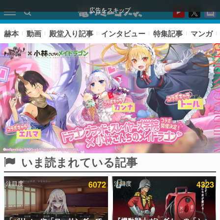
広告をスキップ
赫本
動画
殿堂入り記事
インタビュー
特集記事
マンガ
いま読まれている記事
ピックアップ
注目度
6072
注目度
4323
電ファミのいま読まれている記事ランキング
アプリセール情報