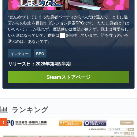
“ぜんめつ”してしまった勇者パーティから1人だけ選んで、ともに迷
宮からの脱出を目指すダンジョン探索RPGです。 ただし勇者は「は
い/いいえ」しか喋れず、魔法使いは魔法が使えず、戦士は可愛らし
い人形になっていて、僧侶は██を崇拝しています。誰を救うのかを
選ぶのは、あなたです。
インディー
RPG
リリース日：2026年第4四半期
Steamストアページ
ランキング
1