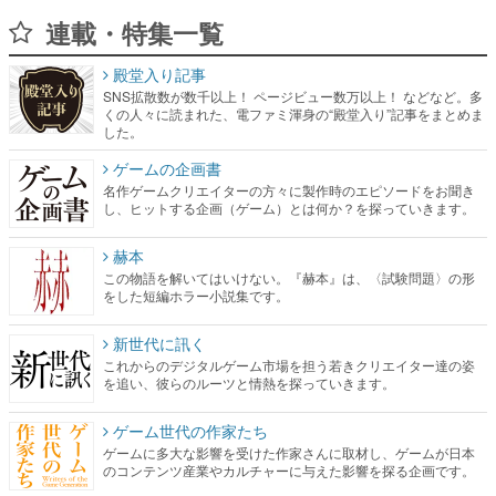
連載・特集一覧
殿堂入り記事
SNS拡散数が数千以上！ ページビュー数万以上！ などなど。多
くの人々に読まれた、電ファミ渾身の“殿堂入り”記事をまとめま
した。
ゲームの企画書
名作ゲームクリエイターの方々に製作時のエピソードをお聞き
し、ヒットする企画（ゲーム）とは何か？を探っていきます。
赫本
この物語を解いてはいけない。『赫本』は、〈試験問題〉の形
をした短編ホラー小説集です。
新世代に訊く
これからのデジタルゲーム市場を担う若きクリエイター達の姿
を追い、彼らのルーツと情熱を探っていきます。
ゲーム世代の作家たち
ゲームに多大な影響を受けた作家さんに取材し、ゲームが日本
のコンテンツ産業やカルチャーに与えた影響を探る企画です。