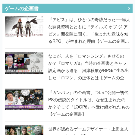
ゲームの企画書
『アビス』は、ひとつの奇跡だった──膨大
な開発資料とともに『テイルズ オブ ジ ア
ビス』開発陣に聞く、「生まれた意味を知
るRPG」が生まれた理由【ゲームの企画
書】
なにが、人を「ロマンシング」させるの
か？『ロマサガ2』当時の企画書とキャラ
設定画から迫る、河津秋敏がRPGに生み出
した「ロマン」の正体とは【ゲームの企画
書】
『ガンパレ』の企画書、ついに公開━初代
PSの伝説的タイトルは、なぜ生まれたの
か？そして『LOOP8』へ受け継がれたもの
【ゲームの企画書】
世界が認めるゲームデザイナー・上田文人