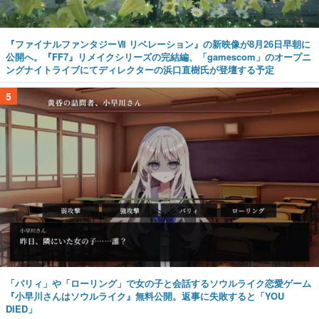
『ファイナルファンタジーⅦ リベレーション』の新映像が8月26日早朝に
公開へ。『FF7』リメイクシリーズの完結編、「gamescom」のオープニ
ングナイトライブにてディレクターの浜口直樹氏が登壇する予定
5
「パリィ」や「ローリング」で女の子と会話するソウルライク恋愛ゲーム
『小早川さんはソウルライク』無料公開。返事に失敗すると「YOU
DIED」