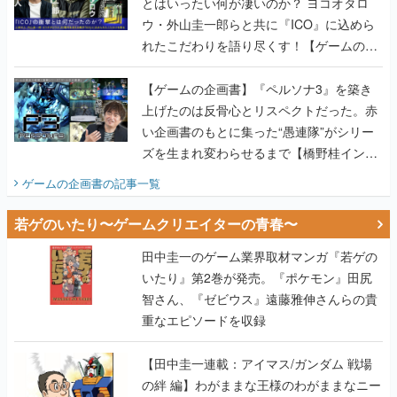
とはいったい何が凄いのか？ ヨコオタロ
ウ・外山圭一郎らと共に『ICO』に込めら
れたこだわりを語り尽くす！【ゲームの企
画書】
【ゲームの企画書】『ペルソナ3』を築き
上げたのは反骨心とリスペクトだった。赤
い企画書のもとに集った“愚連隊”がシリー
ズを生まれ変わらせるまで【橋野桂インタ
ビュー】
ゲームの企画書
の記事一覧
若ゲのいたり〜ゲームクリエイターの青春〜
田中圭一のゲーム業界取材マンガ『若ゲの
いたり』第2巻が発売。『ポケモン』田尻
智さん、『ゼビウス』遠藤雅伸さんらの貴
重なエピソードを収録
【田中圭一連載：アイマス/ガンダム 戦場
の絆 編】わがままな王様のわがままなニー