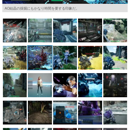
AO結晶の採掘にもかなり時間を要する印象だ。
マンガ
女性向け
アプリレビュー
その他
電ファミニコゲーマーとは？
運営：株式会社マレ