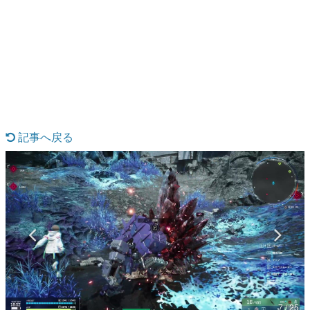
日本のコンテンツ産業やカルチャーに与えた影響を探る企
画です。
日本モバイルゲーム産業史
日本のモバイルゲーム史における主要なトピック・タイト
ルを網羅するほか、開発者へのインタビューや識者による
解説を掲載。約20年の歴史が一望できる決定版！
若ゲのいたり〜ゲームクリエイターの青春〜
『うつヌケ』『ペンと箸』等で知られるマンガ家・田中圭
一先生によるゲーム業界レポートマンガです。
記事へ戻る
なんでゲームは面白い？
ゲーム開発者・hamatsu氏がゲームの魅力を画面や操作の
具体的な形から解き明かしていく、硬派で骨太な評論連載
です。
ゲームが変えた日本語
「経験値」「裏技」「ラスボス」… ゲームにまつわる言葉
の起源や用法の変遷を、コンピューター文化史研究家・タ
イニーP氏が徹底調査。
カテゴリ
7 / 25
特集記事