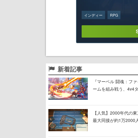
インディー
RPG
新着記事
『マーベル 闘魂：フ
ームを組み戦う、4v4
【人気】2000年代の
最大同接が約1万200
しまった」などの声が