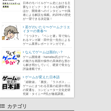
日本のモバイルゲーム史における主
要なトピック・タイトルを網羅する
ほか、開発者へのインタビューや識
者による解説を掲載。約20年の歴史
が一望できる決定版！
若ゲのいたり〜ゲームクリエ
イターの青春〜
『うつヌケ』『ペンと箸』等で知ら
れるマンガ家・田中圭一先生による
ゲーム業界レポートマンガです。
なんでゲームは面白い？
ゲーム開発者・hamatsu氏がゲーム
の魅力を画面や操作の具体的な形か
ら解き明かしていく、硬派で骨太な
評論連載です。
ゲームが変えた日本語
「経験値」「裏技」「ラスボス」…
ゲームにまつわる言葉の起源や用法
の変遷を、コンピューター文化史研
究家・タイニーP氏が徹底調査。
カテゴリ