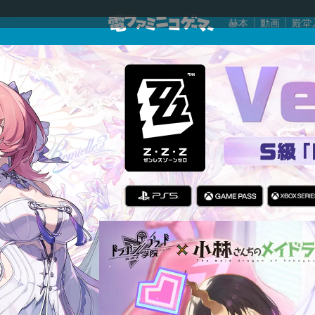
赫本
動画
殿堂