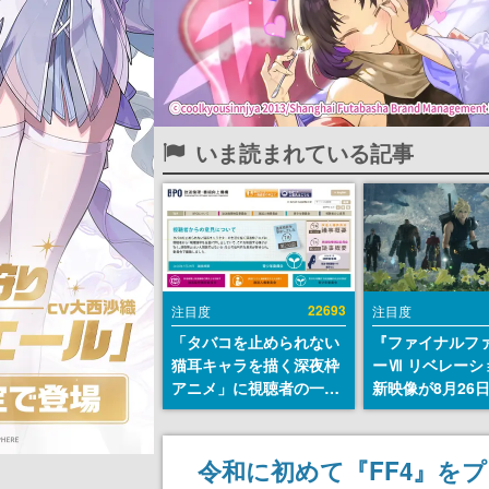
いま読まれている記事
22693
注目度
注目度
「タバコを止められない
『ファイナルフ
猫耳キャラを描く深夜枠
ーⅦ リベレーシ
アニメ」に視聴者の一部
新映像が8月26
から批判意見。違法薬物
公開へ。『FF7
の使用と思しき描写も含
クシリーズの完
めて、BPOが議論を交わ
「gamescom
令和に初めて『FF4』を
す
ニングナイトラ