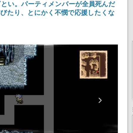
ざとい。パーティメンバーが全員死んだ
浜口直樹
定
浴びたり、とにかく不憫で応援したくな