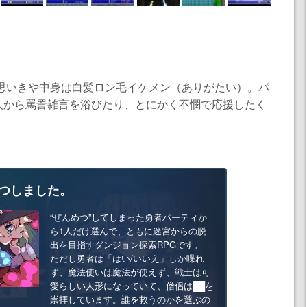
と思いきや中身は白髪ロン毛イケメン（ありがたい）。パ
人から罵詈雑言を浴びたり、とにかく不憫で応援したく
つしました。
“ぜんめつ”してしまった勇者パーティか
ら1人だけ選んで、ともに迷宮からの脱
出を目指すダンジョン探索RPGです。
ただし勇者は「はい/いいえ」しか喋れ
ず、魔法使いは魔法が使えず、戦士は可
愛らしい人形になっていて、僧侶は██を
崇拝しています。誰を救うのかを選ぶの