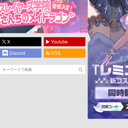
X
Youtube
Discord
RSS