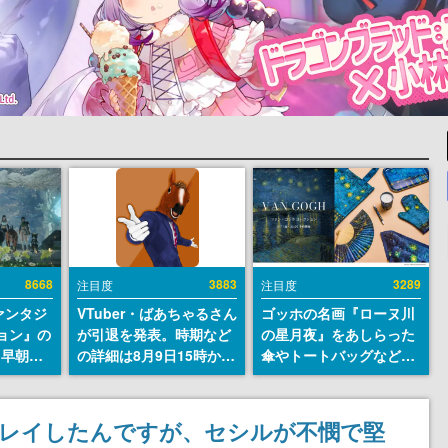
8668
3883
3289
注目度
注目度
ァンタジ
VTuber・ばあちゃるさん
ゴッホの名画『ローヌ川
ョン』の
が引退を発表。時期など
の星月夜』をあしらった
日早朝に
の詳細は8月9日15時から
傘やトートバッグなどが
』リメイ
の配信で説明
登場。8月7日21時より2
結編、
日間限定で予約販売
」のオープ
プレイしたんですが、セシルが不憫で堅
イブにて