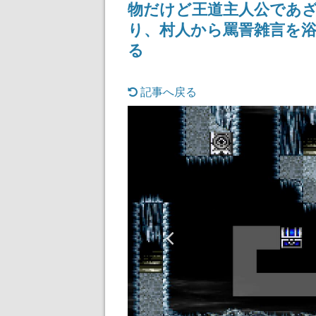
物だけど王道主人公であ
ディレクターの
氏が登壇する予
り、村人から罵詈雑言を
る
記事へ戻る