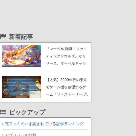
新着記事
『マーベル 闘魂：ファイ
ティングソウルズ』がリ
リース。マーベルキャラ
クターたちでチームを組
み戦う、4v4タッグ制対戦
【人気】2000年代の東京
格闘ゲーム
でゲーム機を修理するゲ
ーム『リ・ストーリー: 思
い出修理屋』最大同接が
約1万2000人を記録。レ
ピックアップ
ビュー約240件「非常に
好評」を獲得、「黙々と
電ファミのいま読まれている記事ランキング
やってしまった」などの
アプリセール情報