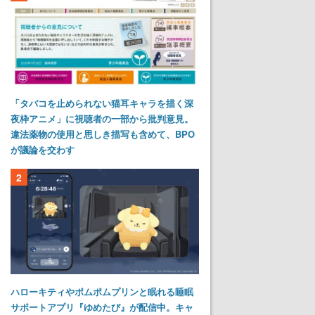
「タバコを止められない猫耳キャラを描く深
夜枠アニメ」に視聴者の一部から批判意見。
違法薬物の使用と思しき描写も含めて、BPO
が議論を交わす
2
ハローキティやポムポムプリンと眠れる睡眠
サポートアプリ『ゆめたび』が配信中。キャ