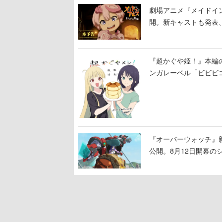
劇場アニメ『メイドイン
開。新キャストも発表
る
『超かぐや姫！』本編の
ンガレーベル「ビビビ
ある！
『オーバーウォッチ』新
公開。8月12日開幕
ロード」の朗読動画も