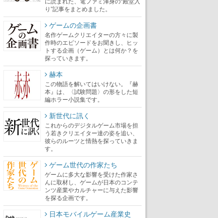
に読まれた、電ファミ渾身の“殿堂入
り”記事をまとめました。
ゲームの企画書
名作ゲームクリエイターの方々に製
作時のエピソードをお聞きし、ヒッ
トする企画（ゲーム）とは何か？を
探っていきます。
赫本
この物語を解いてはいけない。『赫
本』は、〈試験問題〉の形をした短
編ホラー小説集です。
新世代に訊く
これからのデジタルゲーム市場を担
う若きクリエイター達の姿を追い、
彼らのルーツと情熱を探っていきま
す。
ゲーム世代の作家たち
ゲームに多大な影響を受けた作家さ
んに取材し、ゲームが日本のコンテ
ンツ産業やカルチャーに与えた影響
を探る企画です。
日本モバイルゲーム産業史