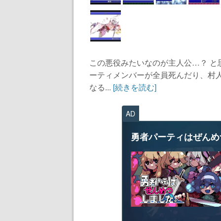
この悪役みたいなのが主人公…？ 
ーティメンバーが全員死んだり、村
なる...
[続きを読む]
AD
勇者パーティはぜんめ