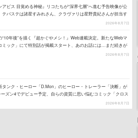
アビス 目覚める神秘』リコたちが“深界七層”へ進む予告映像が公
、テパステは諸星すみれさん、クラヴァリは星野貴紀さんが担当す
2026年8月7日
“10年後”を描く『超かぐやメシ！』Web連載決定。新たなWebマ
コミック」にて特別話が掲載スタート、あのお話には…まだ続きが
2026年8月7日
タンク・ヒーロー「D.Mon」のヒーロー・トレーラー「決断」が
のシーズン4でデビュー予定、自らの資質に思い悩むコミック「クロス
公開
2026年8月7日