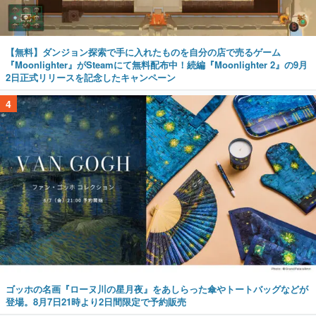
【無料】ダンジョン探索で手に入れたものを自分の店で売るゲーム
『Moonlighter』がSteamにて無料配布中！続編『Moonlighter 2』の9月
2日正式リリースを記念したキャンペーン
4
ゴッホの名画『ローヌ川の星月夜』をあしらった傘やトートバッグなどが
登場。8月7日21時より2日間限定で予約販売