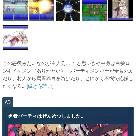
この悪役みたいなのが主人公…？ と思いきや中身は白髪ロ
ン毛イケメン（ありがたい）。パーティメンバーが全員死ん
だり、村人から罵詈雑言を浴びたり、とにかく不憫で応援し
たくなる...
[続きを読む]
AD
勇者パーティはぜんめつしました。