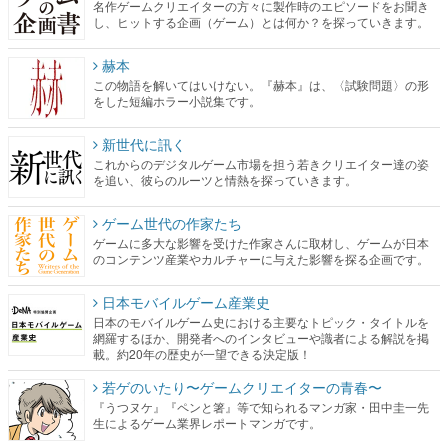
名作ゲームクリエイターの方々に製作時のエピソードをお聞き
し、ヒットする企画（ゲーム）とは何か？を探っていきます。
赫本
この物語を解いてはいけない。『赫本』は、〈試験問題〉の形
をした短編ホラー小説集です。
新世代に訊く
これからのデジタルゲーム市場を担う若きクリエイター達の姿
を追い、彼らのルーツと情熱を探っていきます。
ゲーム世代の作家たち
ゲームに多大な影響を受けた作家さんに取材し、ゲームが日本
のコンテンツ産業やカルチャーに与えた影響を探る企画です。
日本モバイルゲーム産業史
日本のモバイルゲーム史における主要なトピック・タイトルを
網羅するほか、開発者へのインタビューや識者による解説を掲
載。約20年の歴史が一望できる決定版！
若ゲのいたり〜ゲームクリエイターの青春〜
『うつヌケ』『ペンと箸』等で知られるマンガ家・田中圭一先
生によるゲーム業界レポートマンガです。