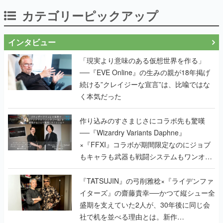
カテゴリーピックアップ
インタビュー
「現実より意味のある仮想世界を作る」
──『EVE Online』の生みの親が18年掲げ
続ける”クレイジーな宣言”は、比喩ではな
く本気だった
作り込みのすさまじさにコラボ先も驚嘆
──『Wizardry Variants Daphne』
×『FFXI』コラボが期間限定なのにジョブ
もキャラも武器も戦闘システムもワンオフ
で作り込まれた理由を両ディレクターに聞
く
『TATSUJIN』の弓削雅稔×『ライデンファ
イターズ』の齋藤貴幸──かつて縦シュー全
盛期を支えていた2人が、30年後に同じ会
社で机を並べる理由とは。新作