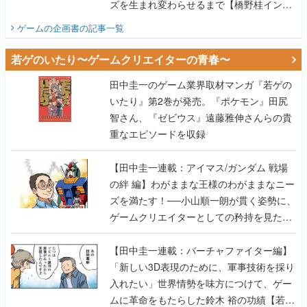
ズを生まれ変わらせるまで【橋野桂インタ
ビュー】
ゲームの企画書
の記事一覧
若ゲのいたり〜ゲームクリエイターの青春〜
田中圭一のゲーム業界取材マンガ『若ゲの
いたり』第2巻が発売。『ポケモン』田尻
智さん、『ゼビウス』遠藤雅伸さんらの貴
重なエピソードを収録
【田中圭一連載：アイマス/ガンダム 戦場
の絆 編】わがままな王様のわがままなニー
ズを満たす！──小山順一朗が貫く姿勢に、
ゲームクリエイターとしての矜持を見た
【若ゲのいたり最終回】
【田中圭一連載：バーチャファイター編】
「新しい3D表現のために、軍事技術を採り
入れたい」世界情勢を味方につけて、ゲー
ムに革命をもたらした鈴木 裕の功績【若ゲ