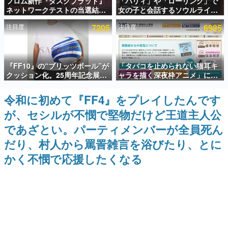
フロム新作『ダスクブラッド』
「パリィ」や「ローリング」で
ネットワークテストの当選結果
女の子と会話するソウルライク
インタビュー
が8月7日22時に発表。応募サイ
恋愛ゲーム『小早川さんはソウ
注目度
7205
注目度
6985
トのマイページから確認可能、
ルライク』無料公開。返事に失
連載・特集一覧
テスト実施は8月21日～24日
敗すると「YOU DIED」
殿堂入り記事
『FF10』の“ブリッツボール”が
「タバコを止められない猫耳キ
SNS拡散数が数千以上！ ページビュー数万以上！ などな
ど。多くの人々に読まれた、電ファミ渾身の“殿堂入り”記
クッション化。25周年記念展
ャラを描く深夜枠アニメ」に視
事をまとめました。
「FINAL FANTASY X
聴者の一部から批判意見。違法
MUSEUM-幻光の記憶-」のグッ
薬物の使用と思しき描写も含め
令和に初めて『FF4』をプレイしたんです
ゲームの企画書
ズ情報が一部公開
て、BPOが議論を交わす
名作ゲームクリエイターの方々に製作時のエピソードをお
が、セシルが不憫で堅物だけど王道主人公
聞きし、ヒットする企画（ゲーム）とは何か？を探ってい
きます。
であざとい。パーティメンバーが全員死ん
赫本
だり、村人から罵詈雑言を浴びたり、とに
この物語を解いてはいけない。『赫本』は、〈試験問題〉
かく不憫で応援したくなる
の形をした短編ホラー小説集です。
新世代に訊く
これからのデジタルゲーム市場を担う若きクリエイター達
の姿を追い、彼らのルーツと情熱を探っていきます。
ゲーム世代の作家たち
ゲームに多大な影響を受けた作家さんに取材し、ゲームが