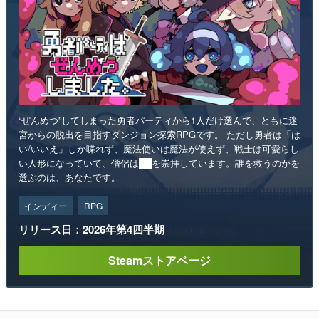
“ぜんめつ”してしまった勇者パーティから1人だけ選んで、ともに迷
宮からの脱出を目指すダンジョン探索RPGです。 ただし勇者は「は
い/いいえ」しか喋れず、魔法使いは魔法が使えず、戦士は可愛らし
い人形になっていて、僧侶は██を崇拝しています。誰を救うのかを
選ぶのは、あなたです。
インディー
RPG
リリース日：2026年第4四半期
Steamストアページ