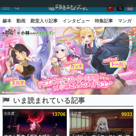
広告をスキップ
赫本
動画
殿堂入り記事
インタビュー
特集記事
マンガ
いま読まれている記事
ピックアップ
注目度
13706
注目度
9933
電ファミのいま読まれている記事ランキング
アプリセール情報