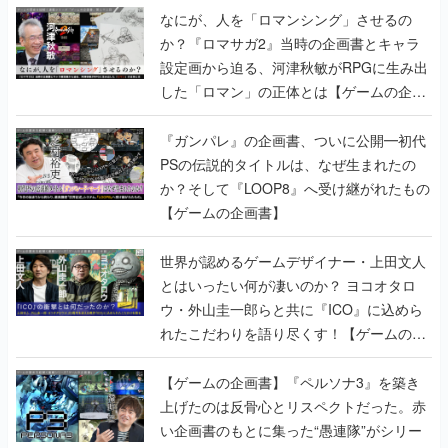
なにが、人を「ロマンシング」させるの
か？『ロマサガ2』当時の企画書とキャラ
設定画から迫る、河津秋敏がRPGに生み出
した「ロマン」の正体とは【ゲームの企画
書】
『ガンパレ』の企画書、ついに公開━初代
PSの伝説的タイトルは、なぜ生まれたの
か？そして『LOOP8』へ受け継がれたもの
【ゲームの企画書】
世界が認めるゲームデザイナー・上田文人
とはいったい何が凄いのか？ ヨコオタロ
ウ・外山圭一郎らと共に『ICO』に込めら
れたこだわりを語り尽くす！【ゲームの企
画書】
【ゲームの企画書】『ペルソナ3』を築き
上げたのは反骨心とリスペクトだった。赤
い企画書のもとに集った“愚連隊”がシリー