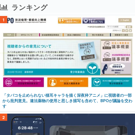
ランキング
1
「タバコを止められない猫耳キャラを描く深夜枠アニメ」に視聴者の一部
から批判意見。違法薬物の使用と思しき描写も含めて、BPOが議論を交わ
す
2