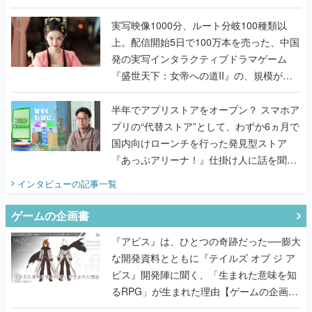
『TATSUJIN EXTREME』で初タッグを組
んだレジェンド2人に訊く開発秘話
実写映像1000分、ルート分岐100種類以
上。配信開始5日で100万本を売った、中国
発の実写インタラクティブドラマゲーム
『盛世天下：女帝への道II』の、規模が違
うこだわりをプロデューサーに聞いた
半年でアプリストアをオープン？ スマホア
プリの“代替ストア”として、わずか6ヵ月で
国内向けローンチを行った発見型ストア
『あっぷアリーナ！』仕掛け人に話を聞い
てみた
インタビュー
の記事一覧
ゲームの企画書
『アビス』は、ひとつの奇跡だった──膨大
な開発資料とともに『テイルズ オブ ジ ア
ビス』開発陣に聞く、「生まれた意味を知
るRPG」が生まれた理由【ゲームの企画
書】