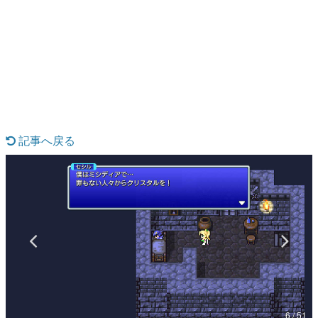
日本のコンテンツ産業やカルチャーに与えた影響を探る企
画です。
日本モバイルゲーム産業史
日本のモバイルゲーム史における主要なトピック・タイト
ルを網羅するほか、開発者へのインタビューや識者による
解説を掲載。約20年の歴史が一望できる決定版！
若ゲのいたり〜ゲームクリエイターの青春〜
『うつヌケ』『ペンと箸』等で知られるマンガ家・田中圭
一先生によるゲーム業界レポートマンガです。
記事へ戻る
なんでゲームは面白い？
ゲーム開発者・hamatsu氏がゲームの魅力を画面や操作の
具体的な形から解き明かしていく、硬派で骨太な評論連載
です。
ゲームが変えた日本語
「経験値」「裏技」「ラスボス」… ゲームにまつわる言葉
の起源や用法の変遷を、コンピューター文化史研究家・タ
イニーP氏が徹底調査。
カテゴリ
6 / 51
特集記事