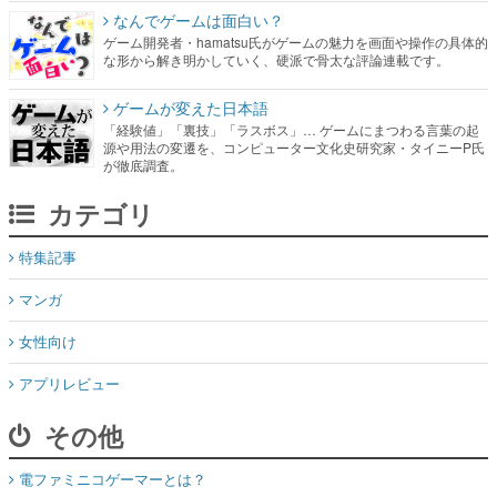
なんでゲームは面白い？
ゲーム開発者・hamatsu氏がゲームの魅力を画面や操作の具体的
な形から解き明かしていく、硬派で骨太な評論連載です。
ゲームが変えた日本語
「経験値」「裏技」「ラスボス」… ゲームにまつわる言葉の起
源や用法の変遷を、コンピューター文化史研究家・タイニーP氏
が徹底調査。
カテゴリ
特集記事
マンガ
女性向け
アプリレビュー
その他
電ファミニコゲーマーとは？