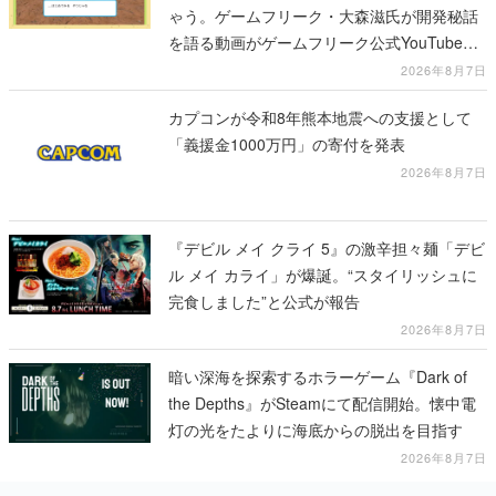
ゃう。ゲームフリーク・大森滋氏が開発秘話
を語る動画がゲームフリーク公式YouTubeで
公開中
2026年8月7日
カプコンが令和8年熊本地震への支援として
「義援金1000万円」の寄付を発表
2026年8月7日
『デビル メイ クライ 5』の激辛担々麺「デビ
ル メイ カライ」が爆誕。“スタイリッシュに
完食しました”と公式が報告
2026年8月7日
暗い深海を探索するホラーゲーム『Dark of
the Depths』がSteamにて配信開始。懐中電
灯の光をたよりに海底からの脱出を目指す
2026年8月7日