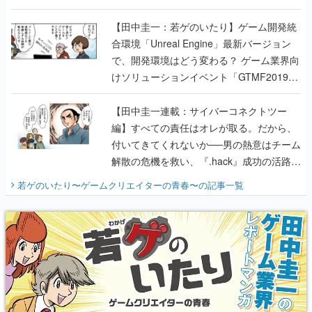
のいたり】
【田中圭一：若ゲのいたり】ゲーム開発統
合環境「Unreal Engine」最新バージョン
で、開発環境はどう変わる？ ゲーム業界向
けソリューションイベント「GTMF2019」
に行って、より理解を深めよう【PR】
【田中圭一連載：サイバーコネクトツー
編】すべての責任はオレが取る。だから、
付いてきてくれないか──男の熱意はチーム
解散の危機を救い、『.hack』成功の活路を
開く。業界の快男児・松山 洋に流れる血は
若ゲのいたり〜ゲームクリエイターの青春〜
の記事一覧
『少年ジャンプ』色だった【若ゲのいた
り】