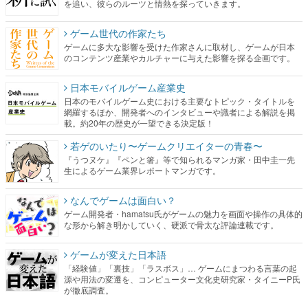
を追い、彼らのルーツと情熱を探っていきます。
ゲーム世代の作家たち
ゲームに多大な影響を受けた作家さんに取材し、ゲームが日本
のコンテンツ産業やカルチャーに与えた影響を探る企画です。
日本モバイルゲーム産業史
日本のモバイルゲーム史における主要なトピック・タイトルを
網羅するほか、開発者へのインタビューや識者による解説を掲
載。約20年の歴史が一望できる決定版！
若ゲのいたり〜ゲームクリエイターの青春〜
『うつヌケ』『ペンと箸』等で知られるマンガ家・田中圭一先
生によるゲーム業界レポートマンガです。
なんでゲームは面白い？
ゲーム開発者・hamatsu氏がゲームの魅力を画面や操作の具体的
な形から解き明かしていく、硬派で骨太な評論連載です。
ゲームが変えた日本語
「経験値」「裏技」「ラスボス」… ゲームにまつわる言葉の起
源や用法の変遷を、コンピューター文化史研究家・タイニーP氏
が徹底調査。