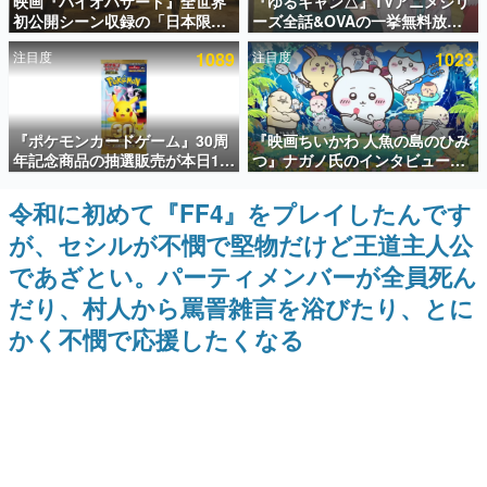
映画『バイオハザード』全世界
『ゆるキャン△』TVアニメシリ
初公開シーン収録の「日本限
ーズ全話&OVAの一挙無料放送
インタビュー
定」予告映像が解禁。バイオの
がABEMAで開催決定。8月11日
注目度
1089
注目度
1023
日（8月10日）にあわせて、
「山の日」の午前0時から実施
連載・特集一覧
「ラクーンシティ総合病院」へ
行く配達人の姿が披露
殿堂入り記事
『ポケモンカードゲーム』30周
『映画ちいかわ 人魚の島のひみ
SNS拡散数が数千以上！ ページビュー数万以上！ などな
ど。多くの人々に読まれた、電ファミ渾身の“殿堂入り”記
年記念商品の抽選販売が本日12
つ』ナガノ氏のインタビューが
事をまとめました。
時より開始。拡張パック「30th
解禁。もしまた映画をやれるな
CELEBRATION」のボックス
ら「島二郎とオデが取っ組み合
令和に初めて『FF4』をプレイしたんです
ゲームの企画書
に、「プレミアムデッキセット
いの喧嘩をする話」にしたいと
名作ゲームクリエイターの方々に製作時のエピソードをお
が、セシルが不憫で堅物だけど王道主人公
エーフィ・ブラッキー」
回答
聞きし、ヒットする企画（ゲーム）とは何か？を探ってい
「FUTURISTIC BOX」の計3商
きます。
であざとい。パーティメンバーが全員死ん
品
赫本
だり、村人から罵詈雑言を浴びたり、とに
この物語を解いてはいけない。『赫本』は、〈試験問題〉
かく不憫で応援したくなる
の形をした短編ホラー小説集です。
新世代に訊く
これからのデジタルゲーム市場を担う若きクリエイター達
の姿を追い、彼らのルーツと情熱を探っていきます。
ゲーム世代の作家たち
ゲームに多大な影響を受けた作家さんに取材し、ゲームが