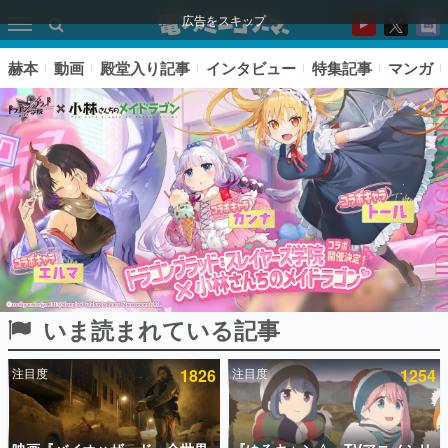
広告をスキップ
赫本
動画
殿堂入り記事
インタビュー
特集記事
マンガ
いま読まれている記事
ピックアップ
注目度
1826
注目度
1254
電ファミのいま読まれている記事ランキング
アプリセール情報