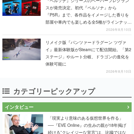
『ペルソナ』シリーズのペーパーフレグラン
スが発売決定。初代『ペルソナ』から
『P5R』まで、各作品をイメージした香りを
部屋や車内でも楽しめる全5種がラインナッ
プ、予約受付は8月17日12時より開始
2026年8月10日
リメイク版『パンツァードラグーン ツヴァ
イ』最新体験版がSteamにて配信開始。「第2
ステージ」やルート分岐、ドラゴンの進化を
体験可能に
2026年8月10日
カテゴリーピックアップ
インタビュー
「現実より意味のある仮想世界を作る」
──『EVE Online』の生みの親が18年掲げ
続ける”クレイジーな宣言”は、比喩ではな