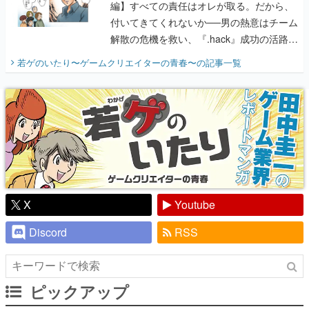
編】すべての責任はオレが取る。だから、
付いてきてくれないか──男の熱意はチーム
解散の危機を救い、『.hack』成功の活路を
開く。業界の快男児・松山 洋に流れる血は
若ゲのいたり〜ゲームクリエイターの青春〜
の記事一覧
『少年ジャンプ』色だった【若ゲのいた
り】
X
Youtube
Discord
RSS
ピックアップ