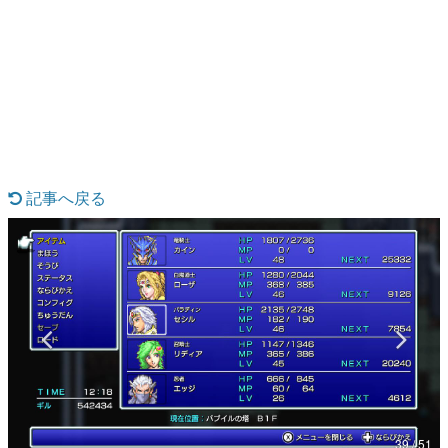
日本のコンテンツ産業やカルチャーに与えた影響を探る企
画です。
日本モバイルゲーム産業史
日本のモバイルゲーム史における主要なトピック・タイト
ルを網羅するほか、開発者へのインタビューや識者による
解説を掲載。約20年の歴史が一望できる決定版！
若ゲのいたり〜ゲームクリエイターの青春〜
『うつヌケ』『ペンと箸』等で知られるマンガ家・田中圭
一先生によるゲーム業界レポートマンガです。
記事へ戻る
なんでゲームは面白い？
ゲーム開発者・hamatsu氏がゲームの魅力を画面や操作の
具体的な形から解き明かしていく、硬派で骨太な評論連載
です。
ゲームが変えた日本語
「経験値」「裏技」「ラスボス」… ゲームにまつわる言葉
の起源や用法の変遷を、コンピューター文化史研究家・タ
イニーP氏が徹底調査。
カテゴリ
39 / 51
特集記事