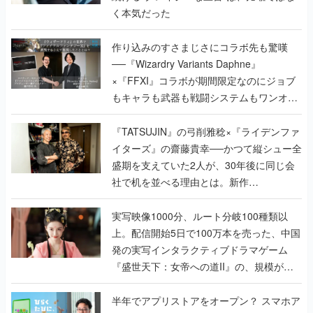
く本気だった
作り込みのすさまじさにコラボ先も驚嘆
──『Wizardry Variants Daphne』
×『FFXI』コラボが期間限定なのにジョブ
もキャラも武器も戦闘システムもワンオフ
で作り込まれた理由を両ディレクターに聞
く
『TATSUJIN』の弓削雅稔×『ライデンファ
イターズ』の齋藤貴幸──かつて縦シュー全
盛期を支えていた2人が、30年後に同じ会
社で机を並べる理由とは。新作
『TATSUJIN EXTREME』で初タッグを組
んだレジェンド2人に訊く開発秘話
実写映像1000分、ルート分岐100種類以
上。配信開始5日で100万本を売った、中国
発の実写インタラクティブドラマゲーム
『盛世天下：女帝への道II』の、規模が違
うこだわりをプロデューサーに聞いた
半年でアプリストアをオープン？ スマホア