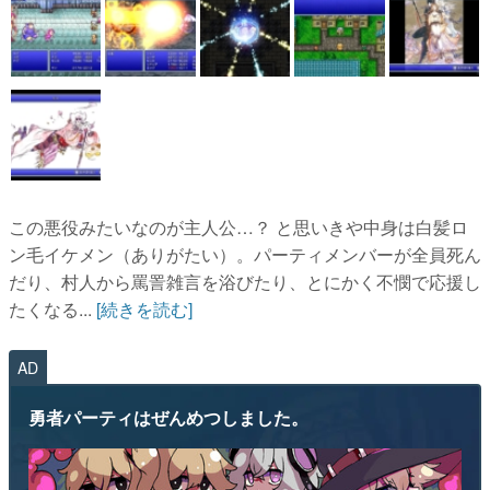
この悪役みたいなのが主人公…？ と思いきや中身は白髪ロ
ン毛イケメン（ありがたい）。パーティメンバーが全員死ん
だり、村人から罵詈雑言を浴びたり、とにかく不憫で応援し
たくなる...
[続きを読む]
AD
勇者パーティはぜんめつしました。