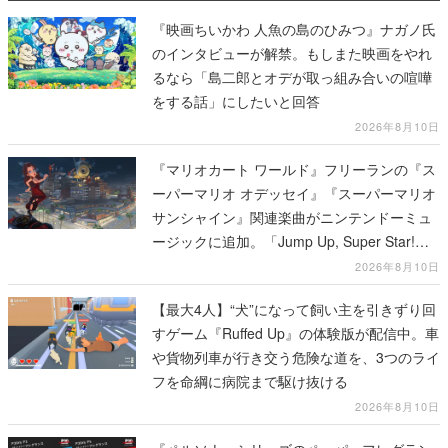
『映画ちいかわ 人魚の島のひみつ』ナガノ氏
のインタビューが解禁。もしまた映画をやれ
るなら「島二郎とオデが取っ組み合いの喧嘩
をする話」にしたいと回答
2026年8月10日
『マリオカート ワールド』フリーランの『ス
ーパーマリオ オデッセイ』『スーパーマリオ
サンシャイン』関連楽曲がニンテンドーミュ
ージックに追加。「Jump Up, Super Star!」
「ドルピックタウン」など計14曲が配信
2026年8月10日
【最大4人】“犬”になって飼い主を引きずり回
すゲーム『Ruffed Up』の体験版が配信中。車
や貨物列車が行き交う危険な道を、3つのライ
フを命綱に病院まで駆け抜ける
2026年8月10日