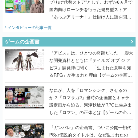
プリの“代替ストア”として、わずか6ヵ月で
国内向けローンチを行った発見型ストア
『あっぷアリーナ！』仕掛け人に話を聞い
てみた
インタビュー
の記事一覧
ゲームの企画書
『アビス』は、ひとつの奇跡だった──膨大
な開発資料とともに『テイルズ オブ ジ ア
ビス』開発陣に聞く、「生まれた意味を知
るRPG」が生まれた理由【ゲームの企画
書】
なにが、人を「ロマンシング」させるの
か？『ロマサガ2』当時の企画書とキャラ
設定画から迫る、河津秋敏がRPGに生み出
した「ロマン」の正体とは【ゲームの企画
書】
『ガンパレ』の企画書、ついに公開━初代
PSの伝説的タイトルは、なぜ生まれたの