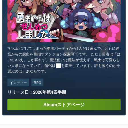
“ぜんめつ”してしまった勇者パーティから1人だけ選んで、ともに迷
宮からの脱出を目指すダンジョン探索RPGです。 ただし勇者は「は
い/いいえ」しか喋れず、魔法使いは魔法が使えず、戦士は可愛らし
い人形になっていて、僧侶は██を崇拝しています。誰を救うのかを
選ぶのは、あなたです。
インディー
RPG
リリース日：2026年第4四半期
Steamストアページ