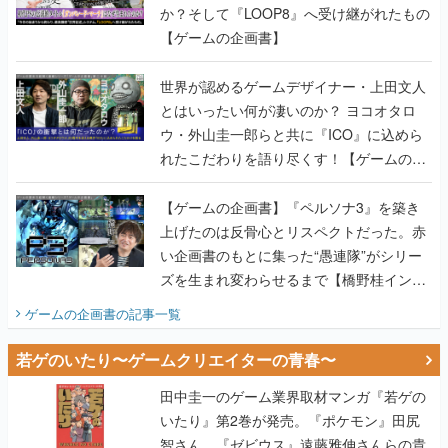
か？そして『LOOP8』へ受け継がれたもの
【ゲームの企画書】
世界が認めるゲームデザイナー・上田文人
とはいったい何が凄いのか？ ヨコオタロ
ウ・外山圭一郎らと共に『ICO』に込めら
れたこだわりを語り尽くす！【ゲームの企
画書】
【ゲームの企画書】『ペルソナ3』を築き
上げたのは反骨心とリスペクトだった。赤
い企画書のもとに集った“愚連隊”がシリー
ズを生まれ変わらせるまで【橋野桂インタ
ビュー】
ゲームの企画書
の記事一覧
若ゲのいたり〜ゲームクリエイターの青春〜
田中圭一のゲーム業界取材マンガ『若ゲの
いたり』第2巻が発売。『ポケモン』田尻
智さん、『ゼビウス』遠藤雅伸さんらの貴