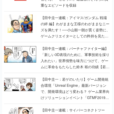
重なエピソードを収録
【田中圭一連載：アイマス/ガンダム 戦場
の絆 編】わがままな王様のわがままなニー
ズを満たす！──小山順一朗が貫く姿勢に、
ゲームクリエイターとしての矜持を見た
【若ゲのいたり最終回】
【田中圭一連載：バーチャファイター編】
「新しい3D表現のために、軍事技術を採り
入れたい」世界情勢を味方につけて、ゲー
ムに革命をもたらした鈴木 裕の功績【若ゲ
のいたり】
【田中圭一：若ゲのいたり】ゲーム開発統
合環境「Unreal Engine」最新バージョン
で、開発環境はどう変わる？ ゲーム業界向
けソリューションイベント「GTMF2019」
に行って、より理解を深めよう【PR】
【田中圭一連載：サイバーコネクトツー