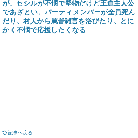
が、セシルが不憫で堅物だけど王道主人公
日本のコンテンツ産業やカルチャーに与えた影響を探る企
であざとい。パーティメンバーが全員死ん
画です。
だり、村人から罵詈雑言を浴びたり、とに
日本モバイルゲーム産業史
日本のモバイルゲーム史における主要なトピック・タイト
かく不憫で応援したくなる
ルを網羅するほか、開発者へのインタビューや識者による
解説を掲載。約20年の歴史が一望できる決定版！
若ゲのいたり〜ゲームクリエイターの青春〜
『うつヌケ』『ペンと箸』等で知られるマンガ家・田中圭
一先生によるゲーム業界レポートマンガです。
なんでゲームは面白い？
ゲーム開発者・hamatsu氏がゲームの魅力を画面や操作の
具体的な形から解き明かしていく、硬派で骨太な評論連載
です。
ゲームが変えた日本語
「経験値」「裏技」「ラスボス」… ゲームにまつわる言葉
の起源や用法の変遷を、コンピューター文化史研究家・タ
イニーP氏が徹底調査。
カテゴリ
記事へ戻る
特集記事