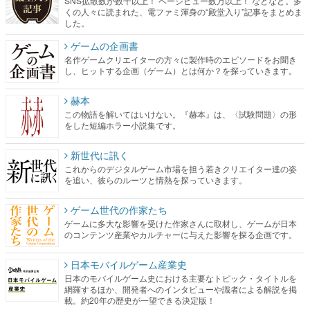
SNS拡散数が数千以上！ ページビュー数万以上！ などなど。多
くの人々に読まれた、電ファミ渾身の“殿堂入り”記事をまとめま
した。
ゲームの企画書
名作ゲームクリエイターの方々に製作時のエピソードをお聞き
し、ヒットする企画（ゲーム）とは何か？を探っていきます。
赫本
この物語を解いてはいけない。『赫本』は、〈試験問題〉の形
をした短編ホラー小説集です。
新世代に訊く
これからのデジタルゲーム市場を担う若きクリエイター達の姿
を追い、彼らのルーツと情熱を探っていきます。
ゲーム世代の作家たち
ゲームに多大な影響を受けた作家さんに取材し、ゲームが日本
のコンテンツ産業やカルチャーに与えた影響を探る企画です。
日本モバイルゲーム産業史
日本のモバイルゲーム史における主要なトピック・タイトルを
網羅するほか、開発者へのインタビューや識者による解説を掲
載。約20年の歴史が一望できる決定版！