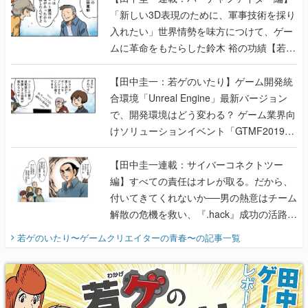
「新しい3D表現のために、軍事技術を採り
入れたい」世界情勢を味方につけて、ゲー
ムに革命をもたらした鈴木 裕の功績【若ゲ
のいたり】
【田中圭一：若ゲのいたり】ゲーム開発統
合環境「Unreal Engine」最新バージョン
で、開発環境はどう変わる？ ゲーム業界向
けソリューションイベント「GTMF2019」
に行って、より理解を深めよう【PR】
【田中圭一連載：サイバーコネクトツー
編】すべての責任はオレが取る。だから、
付いてきてくれないか──男の熱意はチーム
解散の危機を救い、『.hack』成功の活路を
開く。業界の快男児・松山 洋に流れる血は
若ゲのいたり〜ゲームクリエイターの青春〜
の記事一覧
『少年ジャンプ』色だった【若ゲのいた
り】