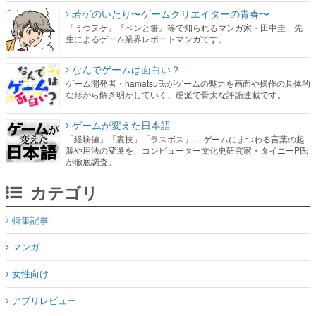
若ゲのいたり〜ゲームクリエイターの青春〜
『うつヌケ』『ペンと箸』等で知られるマンガ家・田中圭一先
生によるゲーム業界レポートマンガです。
なんでゲームは面白い？
ゲーム開発者・hamatsu氏がゲームの魅力を画面や操作の具体的
な形から解き明かしていく、硬派で骨太な評論連載です。
ゲームが変えた日本語
「経験値」「裏技」「ラスボス」… ゲームにまつわる言葉の起
源や用法の変遷を、コンピューター文化史研究家・タイニーP氏
が徹底調査。
カテゴリ
特集記事
マンガ
女性向け
アプリレビュー