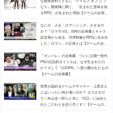
な開発資料とともに『テイルズ オブ ジ ア
ビス』開発陣に聞く、「生まれた意味を知
るRPG」が生まれた理由【ゲームの企画
書】
なにが、人を「ロマンシング」させるの
か？『ロマサガ2』当時の企画書とキャラ
設定画から迫る、河津秋敏がRPGに生み出
した「ロマン」の正体とは【ゲームの企画
書】
『ガンパレ』の企画書、ついに公開━初代
PSの伝説的タイトルは、なぜ生まれたの
か？そして『LOOP8』へ受け継がれたもの
【ゲームの企画書】
世界が認めるゲームデザイナー・上田文人
とはいったい何が凄いのか？ ヨコオタロ
ウ・外山圭一郎らと共に『ICO』に込めら
れたこだわりを語り尽くす！【ゲームの企
画書】