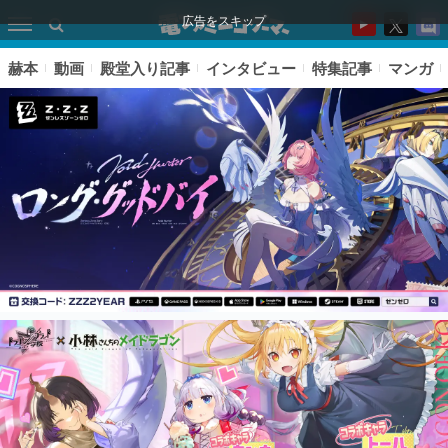
広告をスキップ
赫本
動画
殿堂入り記事
インタビュー
特集記事
マンガ
ピックアップ
電ファミのいま読まれている記事ランキング
アプリセール情報