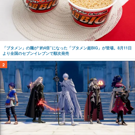
「ブタメン」の麺が“約4倍”になった「ブタメン超BIG」が登場。8月11日
より全国のセブンイレブンで順次発売
2