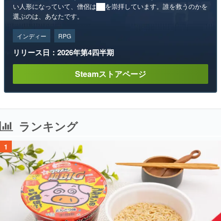
い人形になっていて、僧侶は██を崇拝しています。誰を救うのかを
選ぶのは、あなたです。
インディー
RPG
リリース日：2026年第4四半期
Steamストアページ
ランキング
1