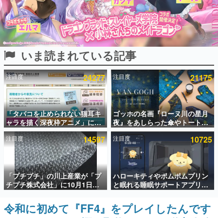
インタビュー
連載・特集一覧
いま読まれている記事
殿堂入り記事
SNS拡散数が数千以上！ ページビュー数万以上！ などな
ど。多くの人々に読まれた、電ファミ渾身の“殿堂入り”記
注目度
24277
注目度
21175
事をまとめました。
ゲームの企画書
名作ゲームクリエイターの方々に製作時のエピソードをお
聞きし、ヒットする企画（ゲーム）とは何か？を探ってい
「タバコを止められない猫耳キ
ゴッホの名画『ローヌ川の星月
きます。
ャラを描く深夜枠アニメ」に視
夜』をあしらった傘やトートバ
聴者の一部から批判意見。違法
ッグなどが登場。8月7日21時よ
赫本
注目度
14597
注目度
10725
薬物の使用と思しき描写も含め
り2日間限定で予約販売
この物語を解いてはいけない。『赫本』は、〈試験問題〉
て、BPOが議論を交わす
の形をした短編ホラー小説集です。
新世代に訊く
「プチプチ」の川上産業が「プ
ハローキティやポムポムプリン
これからのデジタルゲーム市場を担う若きクリエイター達
チプチ株式会社」に10月1日よ
と眠れる睡眠サポートアプリ
の姿を追い、彼らのルーツと情熱を探っていきます。
り社名変更へ。創業58年で初め
『ゆめたび』が配信中。キャラ
ての変更で、“プチッ”と鳴るお
ごとのASMRや目覚ましアラー
令和に初めて『FF4』をプレイしたんです
ゲーム世代の作家たち
なじみの緩衝材が会社の名前に
ムも搭載
ゲームに多大な影響を受けた作家さんに取材し、ゲームが