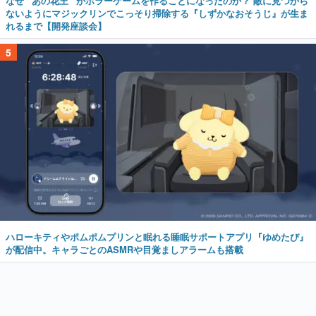
なぜ “あの花王” がホラーゲームを作ることになったのか？ 敵に見つから
ないようにマジックリンでこっそり掃除する『しずかなおそうじ』が生ま
れるまで【開発座談会】
5
ハローキティやポムポムプリンと眠れる睡眠サポートアプリ『ゆめたび』
が配信中。キャラごとのASMRや目覚ましアラームも搭載