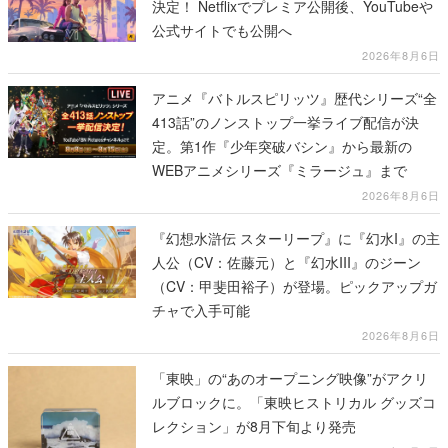
決定！ Netflixでプレミア公開後、YouTubeや
公式サイトでも公開へ
2026年8月6日
アニメ『バトルスピリッツ』歴代シリーズ“全
413話”のノンストップ一挙ライブ配信が決
定。第1作『少年突破バシン』から最新の
WEBアニメシリーズ『ミラージュ』まで
2026年8月6日
『幻想水滸伝 スターリープ』に『幻水I』の主
人公（CV：佐藤元）と『幻水III』のジーン
（CV：甲斐田裕子）が登場。ピックアップガ
チャで入手可能
2026年8月6日
「東映」の“あのオープニング映像”がアクリ
ルブロックに。「東映ヒストリカル グッズコ
レクション」が8月下旬より発売