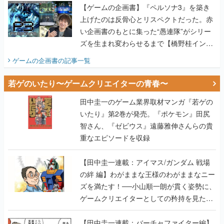
【ゲームの企画書】『ペルソナ3』を築き
上げたのは反骨心とリスペクトだった。赤
い企画書のもとに集った“愚連隊”がシリー
ズを生まれ変わらせるまで【橋野桂インタ
ビュー】
ゲームの企画書
の記事一覧
若ゲのいたり〜ゲームクリエイターの青春〜
田中圭一のゲーム業界取材マンガ『若ゲの
いたり』第2巻が発売。『ポケモン』田尻
智さん、『ゼビウス』遠藤雅伸さんらの貴
重なエピソードを収録
【田中圭一連載：アイマス/ガンダム 戦場
の絆 編】わがままな王様のわがままなニー
ズを満たす！──小山順一朗が貫く姿勢に、
ゲームクリエイターとしての矜持を見た
【若ゲのいたり最終回】
【田中圭一連載：バーチャファイター編】