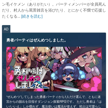
ン毛イケメン（ありがたい）。パーティメンバーが全員死ん
だり、村人から罵詈雑言を浴びたり、とにかく不憫で応援し
たくなる...
[続きを読む]
AD
勇者パーティはぜんめつしました。
“ぜんめつ”してしまった勇者パーティから1人だけ選んで、ともに迷
宮からの脱出を目指すダンジョン探索RPGです。 ただし勇者は「は
い/いいえ」しか喋れず、魔法使いは魔法が使えず、戦士は可愛らし