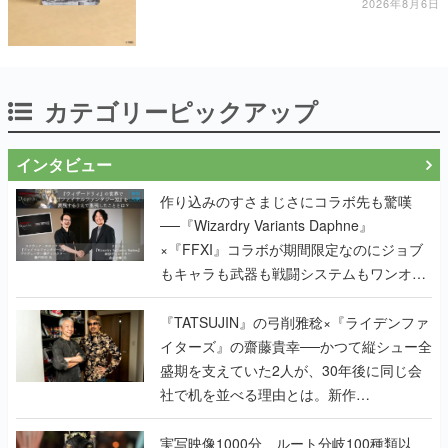
2026年8月6日
カテゴリーピックアップ
インタビュー
作り込みのすさまじさにコラボ先も驚嘆
──『Wizardry Variants Daphne』
×『FFXI』コラボが期間限定なのにジョブ
もキャラも武器も戦闘システムもワンオフ
で作り込まれた理由を両ディレクターに聞
く
『TATSUJIN』の弓削雅稔×『ライデンファ
イターズ』の齋藤貴幸──かつて縦シュー全
盛期を支えていた2人が、30年後に同じ会
社で机を並べる理由とは。新作
『TATSUJIN EXTREME』で初タッグを組
んだレジェンド2人に訊く開発秘話
実写映像1000分、ルート分岐100種類以