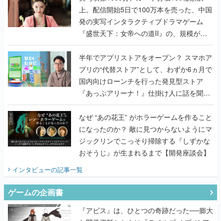
上。配信開始5日で100万本を売った、中国
発の実写インタラクティブドラマゲーム
『盛世天下：女帝への道II』の、規模が違
うこだわりをプロデューサーに聞いた
半年でアプリストアをオープン？ スマホア
プリの“代替ストア”として、わずか6ヵ月で
国内向けローンチを行った発見型ストア
『あっぷアリーナ！』仕掛け人に話を聞い
てみた
なぜ “あの花王” がホラーゲームを作ること
になったのか？ 敵に見つからないようにマ
ジックリンでこっそり掃除する『しずかな
おそうじ』が生まれるまで【開発座談会】
インタビュー
の記事一覧
ゲームの企画書
『アビス』は、ひとつの奇跡だった──膨大