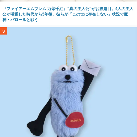
『ファイアーエムブレム 万紫千紅』“真の主人公”がお披露目。4人の主人
公が活躍した時代から5年後、彼らが「この世に存在しない」状況で魔
神・バロールと戦う
3