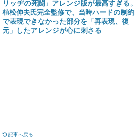
リッヂの死闘」アレンジ版が最高すぎる。
式リリースを記念したキャンペ
日本のコンテンツ産業やカルチャーに与えた影響を探る企
ーン
植松伸夫氏完全監修で、当時ハードの制約
画です。
で表現できなかった部分を「再表現、復
日本モバイルゲーム産業史
日本のモバイルゲーム史における主要なトピック・タイト
元」したアレンジが心に刺さる
ルを網羅するほか、開発者へのインタビューや識者による
解説を掲載。約20年の歴史が一望できる決定版！
若ゲのいたり〜ゲームクリエイターの青春〜
『うつヌケ』『ペンと箸』等で知られるマンガ家・田中圭
一先生によるゲーム業界レポートマンガです。
なんでゲームは面白い？
ゲーム開発者・hamatsu氏がゲームの魅力を画面や操作の
具体的な形から解き明かしていく、硬派で骨太な評論連載
です。
ゲームが変えた日本語
「経験値」「裏技」「ラスボス」… ゲームにまつわる言葉
の起源や用法の変遷を、コンピューター文化史研究家・タ
イニーP氏が徹底調査。
カテゴリ
記事へ戻る
特集記事