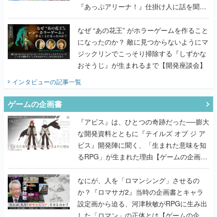
『あっぷアリーナ！』仕掛け人に話を聞い
てみた
なぜ “あの花王” がホラーゲームを作ること
になったのか？ 敵に見つからないようにマ
ジックリンでこっそり掃除する『しずかな
おそうじ』が生まれるまで【開発座談会】
インタビュー
の記事一覧
ゲームの企画書
『アビス』は、ひとつの奇跡だった──膨大
な開発資料とともに『テイルズ オブ ジ ア
ビス』開発陣に聞く、「生まれた意味を知
るRPG」が生まれた理由【ゲームの企画
書】
なにが、人を「ロマンシング」させるの
か？『ロマサガ2』当時の企画書とキャラ
設定画から迫る、河津秋敏がRPGに生み出
した「ロマン」の正体とは【ゲームの企画