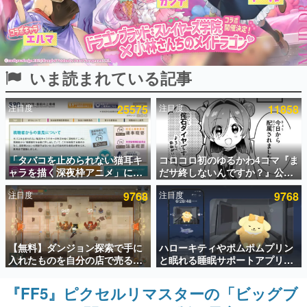
インタビュー
連載・特集一覧
いま読まれている記事
殿堂入り記事
SNS拡散数が数千以上！ ページビュー数万以上！ などな
ど。多くの人々に読まれた、電ファミ渾身の“殿堂入り”記
注目度
25575
注目度
11858
事をまとめました。
ゲームの企画書
名作ゲームクリエイターの方々に製作時のエピソードをお
聞きし、ヒットする企画（ゲーム）とは何か？を探ってい
「タバコを止められない猫耳キ
コロコロ初のゆるかわ4コマ『ま
きます。
ャラを描く深夜枠アニメ」に視
だサ終しないんですか？』公開
聴者の一部から批判意見。違法
スタート。主人公は新入社員の
赫本
注目度
9768
注目度
9768
薬物の使用と思わしき描写も含
侘石ダイヤ、ゲーム会社を舞台
この物語を解いてはいけない。『赫本』は、〈試験問題〉
めて、BPOが議論を交わす
にトラブルへ対応する社員たち
の形をした短編ホラー小説集です。
を描く
新世代に訊く
【無料】ダンジョン探索で手に
ハローキティやポムポムプリン
これからのデジタルゲーム市場を担う若きクリエイター達
入れたものを自分の店で売るゲ
と眠れる睡眠サポートアプリ
の姿を追い、彼らのルーツと情熱を探っていきます。
ーム『Moonlighter』がSteam
『ゆめたび』が配信中。キャラ
にて無料配布中！続編
ごとのASMRや目覚ましアラー
『FF5』ピクセルリマスターの「ビッグブ
ゲーム世代の作家たち
『Moonlighter 2』の9月2日正
ムも搭載
ゲームに多大な影響を受けた作家さんに取材し、ゲームが