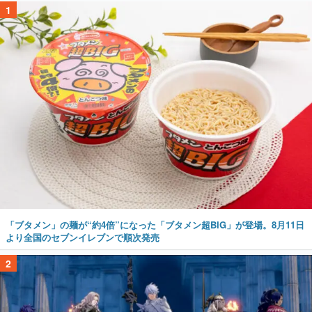
1
「ブタメン」の麺が“約4倍”になった「ブタメン超BIG」が登場。8月11日
より全国のセブンイレブンで順次発売
2