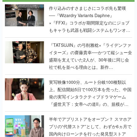
作り込みのすさまじさにコラボ先も驚嘆
──『Wizardry Variants Daphne』
×『FFXI』コラボが期間限定なのにジョブ
もキャラも武器も戦闘システムもワンオフ
で作り込まれた理由を両ディレクターに聞
く
『TATSUJIN』の弓削雅稔×『ライデンファ
イターズ』の齋藤貴幸──かつて縦シュー全
盛期を支えていた2人が、30年後に同じ会
社で机を並べる理由とは。新作
『TATSUJIN EXTREME』で初タッグを組
んだレジェンド2人に訊く開発秘話
実写映像1000分、ルート分岐100種類以
上。配信開始5日で100万本を売った、中国
発の実写インタラクティブドラマゲーム
『盛世天下：女帝への道II』の、規模が違
うこだわりをプロデューサーに聞いた
半年でアプリストアをオープン？ スマホア
プリの“代替ストア”として、わずか6ヵ月で
国内向けローンチを行った発見型ストア