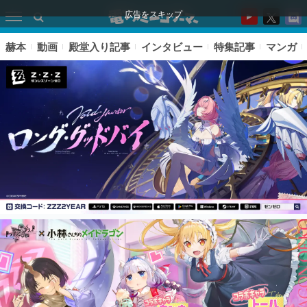
広告をスキップ
赫本
動画
殿堂入り記事
インタビュー
特集記事
マンガ
ピックアップ
電ファミのいま読まれている記事ランキング
アプリセール情報