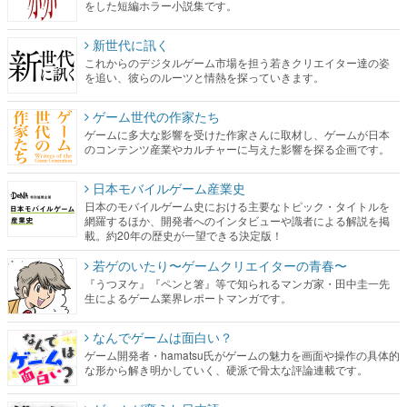
をした短編ホラー小説集です。
新世代に訊く
これからのデジタルゲーム市場を担う若きクリエイター達の姿
を追い、彼らのルーツと情熱を探っていきます。
ゲーム世代の作家たち
ゲームに多大な影響を受けた作家さんに取材し、ゲームが日本
のコンテンツ産業やカルチャーに与えた影響を探る企画です。
日本モバイルゲーム産業史
日本のモバイルゲーム史における主要なトピック・タイトルを
網羅するほか、開発者へのインタビューや識者による解説を掲
載。約20年の歴史が一望できる決定版！
若ゲのいたり〜ゲームクリエイターの青春〜
『うつヌケ』『ペンと箸』等で知られるマンガ家・田中圭一先
生によるゲーム業界レポートマンガです。
なんでゲームは面白い？
ゲーム開発者・hamatsu氏がゲームの魅力を画面や操作の具体的
な形から解き明かしていく、硬派で骨太な評論連載です。