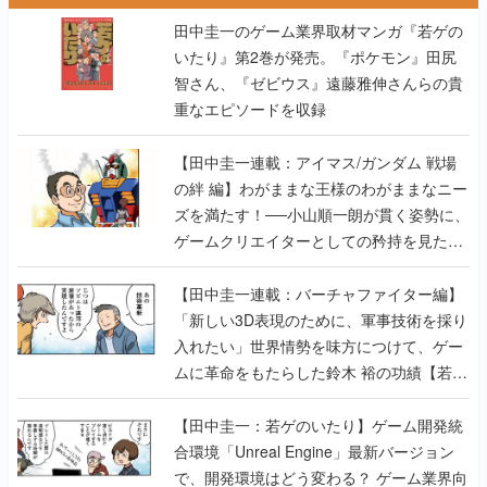
田中圭一のゲーム業界取材マンガ『若ゲの
いたり』第2巻が発売。『ポケモン』田尻
智さん、『ゼビウス』遠藤雅伸さんらの貴
重なエピソードを収録
【田中圭一連載：アイマス/ガンダム 戦場
の絆 編】わがままな王様のわがままなニー
ズを満たす！──小山順一朗が貫く姿勢に、
ゲームクリエイターとしての矜持を見た
【若ゲのいたり最終回】
【田中圭一連載：バーチャファイター編】
「新しい3D表現のために、軍事技術を採り
入れたい」世界情勢を味方につけて、ゲー
ムに革命をもたらした鈴木 裕の功績【若ゲ
のいたり】
【田中圭一：若ゲのいたり】ゲーム開発統
合環境「Unreal Engine」最新バージョン
で、開発環境はどう変わる？ ゲーム業界向