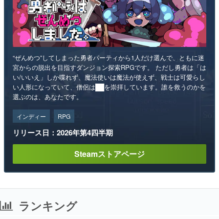
“ぜんめつ”してしまった勇者パーティから1人だけ選んで、ともに迷
宮からの脱出を目指すダンジョン探索RPGです。 ただし勇者は「は
い/いいえ」しか喋れず、魔法使いは魔法が使えず、戦士は可愛らし
い人形になっていて、僧侶は██を崇拝しています。誰を救うのかを
選ぶのは、あなたです。
インディー
RPG
リリース日：2026年第4四半期
Steamストアページ
ランキング