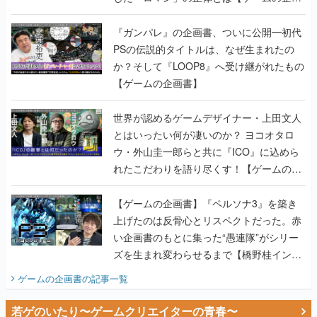
書】
『ガンパレ』の企画書、ついに公開━初代
PSの伝説的タイトルは、なぜ生まれたの
か？そして『LOOP8』へ受け継がれたもの
【ゲームの企画書】
世界が認めるゲームデザイナー・上田文人
とはいったい何が凄いのか？ ヨコオタロ
ウ・外山圭一郎らと共に『ICO』に込めら
れたこだわりを語り尽くす！【ゲームの企
画書】
【ゲームの企画書】『ペルソナ3』を築き
上げたのは反骨心とリスペクトだった。赤
い企画書のもとに集った“愚連隊”がシリー
ズを生まれ変わらせるまで【橋野桂インタ
ビュー】
ゲームの企画書
の記事一覧
若ゲのいたり〜ゲームクリエイターの青春〜