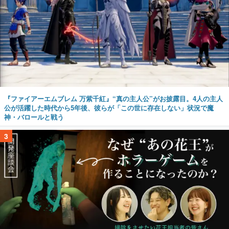
『ファイアーエムブレム 万紫千紅』“真の主人公”がお披露目。4人の主人
公が活躍した時代から5年後、彼らが「この世に存在しない」状況で魔
神・バロールと戦う
3