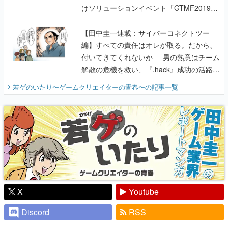
けソリューションイベント「GTMF2019」
に行って、より理解を深めよう【PR】
【田中圭一連載：サイバーコネクトツー
編】すべての責任はオレが取る。だから、
付いてきてくれないか──男の熱意はチーム
解散の危機を救い、『.hack』成功の活路を
開く。業界の快男児・松山 洋に流れる血は
若ゲのいたり〜ゲームクリエイターの青春〜
の記事一覧
『少年ジャンプ』色だった【若ゲのいた
り】
X
Youtube
Discord
RSS