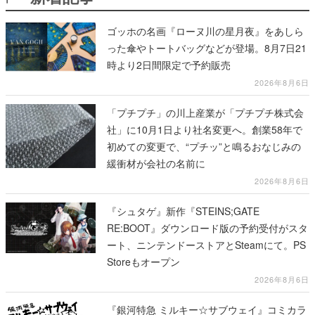
ゴッホの名画『ローヌ川の星月夜』をあしら
った傘やトートバッグなどが登場。8月7日21
時より2日間限定で予約販売
2026年8月6日
「プチプチ」の川上産業が「プチプチ株式会
社」に10月1日より社名変更へ。創業58年で
初めての変更で、“プチッ”と鳴るおなじみの
緩衝材が会社の名前に
2026年8月6日
『シュタゲ』新作『STEINS;GATE
RE:BOOT』ダウンロード版の予約受付がスタ
ート、ニンテンドーストアとSteamにて。PS
Storeもオープン
2026年8月6日
『銀河特急 ミルキー☆サブウェイ』コミカラ