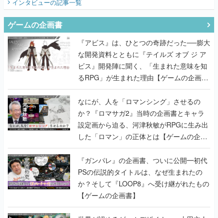
インタビュー
の記事一覧
ゲームの企画書
『アビス』は、ひとつの奇跡だった──膨大
な開発資料とともに『テイルズ オブ ジ ア
ビス』開発陣に聞く、「生まれた意味を知
るRPG」が生まれた理由【ゲームの企画
書】
なにが、人を「ロマンシング」させるの
か？『ロマサガ2』当時の企画書とキャラ
設定画から迫る、河津秋敏がRPGに生み出
した「ロマン」の正体とは【ゲームの企画
書】
『ガンパレ』の企画書、ついに公開━初代
PSの伝説的タイトルは、なぜ生まれたの
か？そして『LOOP8』へ受け継がれたもの
【ゲームの企画書】