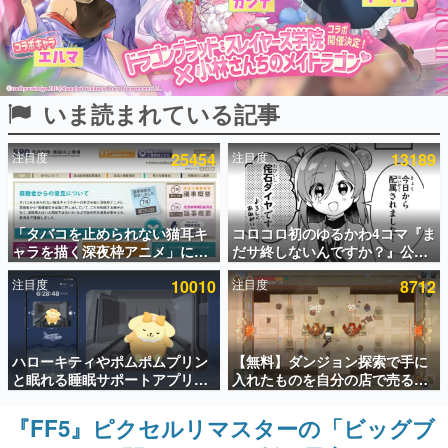
インタビュー
連載・特集一覧
いま読まれている記事
殿堂入り記事
SNS拡散数が数千以上！ ページビュー数万以上！ などな
ど。多くの人々に読まれた、電ファミ渾身の“殿堂入り”記
注目度
25454
注目度
13189
事をまとめました。
ゲームの企画書
名作ゲームクリエイターの方々に製作時のエピソードをお
聞きし、ヒットする企画（ゲーム）とは何か？を探ってい
「タバコを止められない猫耳キ
コロコロ初のゆるかわ4コマ『ま
きます。
ャラを描く深夜枠アニメ」に視
だサ終しないんですか？』公開
聴者の一部から批判意見。違法
スタート。主人公は新入社員の
赫本
注目度
10010
注目度
8712
薬物の使用と思わしき描写も含
侘石ダイヤ、ゲーム会社を舞台
この物語を解いてはいけない。『赫本』は、〈試験問題〉
めて、BPOが議論を交わす
にトラブルへ対応する社員たち
の形をした短編ホラー小説集です。
を描く
新世代に訊く
ハローキティやポムポムプリン
【無料】ダンジョン探索で手に
これからのデジタルゲーム市場を担う若きクリエイター達
と眠れる睡眠サポートアプリ
入れたものを自分の店で売るゲ
の姿を追い、彼らのルーツと情熱を探っていきます。
『ゆめたび』が配信中。キャラ
ーム『Moonlighter』がSteam
ごとのASMRや目覚ましアラー
にて無料配布中！続編
『FF5』ピクセルリマスターの「ビッグブ
ゲーム世代の作家たち
ムも搭載
『Moonlighter 2』の9月2日正
ゲームに多大な影響を受けた作家さんに取材し、ゲームが