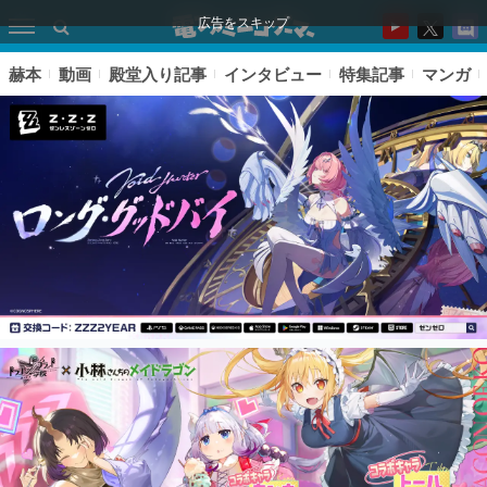
広告をスキップ
赫本
動画
殿堂入り記事
インタビュー
特集記事
マンガ
ピックアップ
電ファミのいま読まれている記事ランキング
アプリセール情報