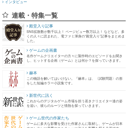
インタビュー
連載・特集一覧
殿堂入り記事
SNS拡散数が数千以上！ ページビュー数万以上！ などなど。多
くの人々に読まれた、電ファミ渾身の“殿堂入り”記事をまとめま
した。
ゲームの企画書
名作ゲームクリエイターの方々に製作時のエピソードをお聞き
し、ヒットする企画（ゲーム）とは何か？を探っていきます。
赫本
この物語を解いてはいけない。『赫本』は、〈試験問題〉の形
をした短編ホラー小説集です。
新世代に訊く
これからのデジタルゲーム市場を担う若きクリエイター達の姿
を追い、彼らのルーツと情熱を探っていきます。
ゲーム世代の作家たち
ゲームに多大な影響を受けた作家さんに取材し、ゲームが日本
のコンテンツ産業やカルチャーに与えた影響を探る企画です。