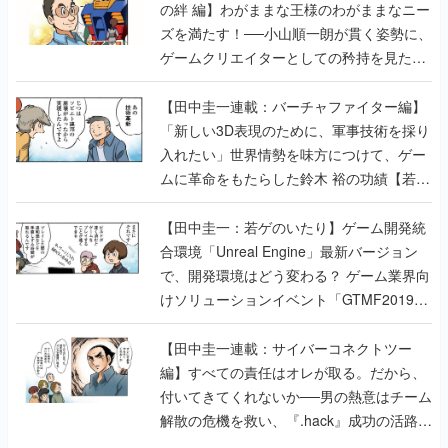
の絆 編】わがままな王様のわがままなニー
ズを満たす！──小山順一朗が貫く姿勢に、
ゲームクリエイターとしての矜持を見た
【若ゲのいたり最終回】
【田中圭一連載：バーチャファイター編】
「新しい3D表現のために、軍事技術を採り
入れたい」世界情勢を味方につけて、ゲー
ムに革命をもたらした鈴木 裕の功績【若ゲ
のいたり】
【田中圭一：若ゲのいたり】ゲーム開発統
合環境「Unreal Engine」最新バージョン
で、開発環境はどう変わる？ ゲーム業界向
けソリューションイベント「GTMF2019」
に行って、より理解を深めよう【PR】
【田中圭一連載：サイバーコネクトツー
編】すべての責任はオレが取る。だから、
付いてきてくれないか──男の熱意はチーム
解散の危機を救い、『.hack』成功の活路を
開く。業界の快男児・松山 洋に流れる血は