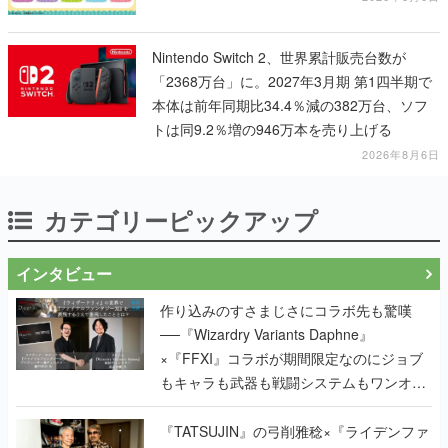
Nintendo Switch 2、世界累計販売台数が
「2368万台」に。2027年3月期 第1四半期で
本体は前年同期比34.4％減の382万台、ソフ
トは同9.2％増の946万本を売り上げる
2026年8月6日
カテゴリーピックアップ
インタビュー
作り込みのすさまじさにコラボ先も驚嘆
──『Wizardry Variants Daphne』
×『FFXI』コラボが期間限定なのにジョブ
もキャラも武器も戦闘システムもワンオフ
で作り込まれた理由を両ディレクターに聞
く
『TATSUJIN』の弓削雅稔×『ライデンファ