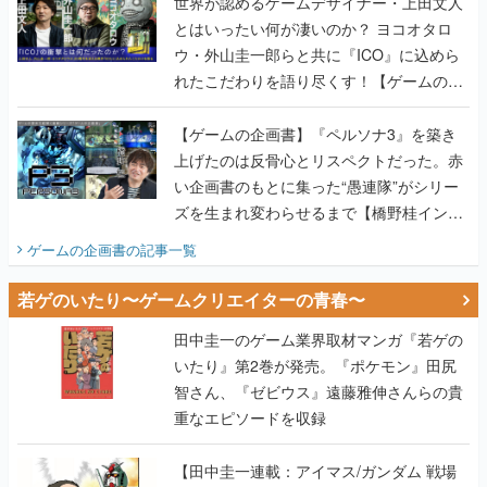
世界が認めるゲームデザイナー・上田文人
とはいったい何が凄いのか？ ヨコオタロ
ウ・外山圭一郎らと共に『ICO』に込めら
れたこだわりを語り尽くす！【ゲームの企
画書】
【ゲームの企画書】『ペルソナ3』を築き
上げたのは反骨心とリスペクトだった。赤
い企画書のもとに集った“愚連隊”がシリー
ズを生まれ変わらせるまで【橋野桂インタ
ビュー】
ゲームの企画書
の記事一覧
若ゲのいたり〜ゲームクリエイターの青春〜
田中圭一のゲーム業界取材マンガ『若ゲの
いたり』第2巻が発売。『ポケモン』田尻
智さん、『ゼビウス』遠藤雅伸さんらの貴
重なエピソードを収録
【田中圭一連載：アイマス/ガンダム 戦場