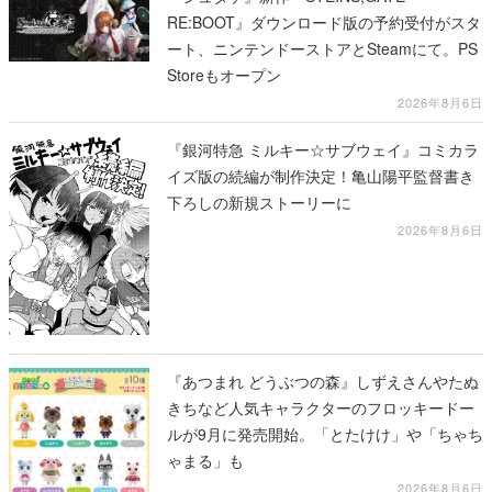
RE:BOOT』ダウンロード版の予約受付がスタ
ート、ニンテンドーストアとSteamにて。PS
Storeもオープン
2026年8月6日
『銀河特急 ミルキー☆サブウェイ』コミカラ
イズ版の続編が制作決定！亀山陽平監督書き
下ろしの新規ストーリーに
2026年8月6日
『あつまれ どうぶつの森』しずえさんやたぬ
きちなど人気キャラクターのフロッキードー
ルが9月に発売開始。「とたけけ」や「ちゃち
ゃまる」も
2026年8月6日