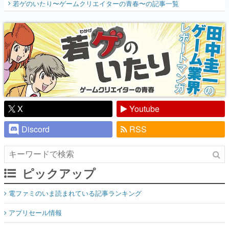
若ゲのいたり〜ゲームクリエイターの青春〜
の記事一覧
『少年ジャンプ』色だった【若ゲのいた
り】
X
Youtube
Discord
RSS
ピックアップ
電ファミのいま読まれている記事ランキング
アプリセール情報