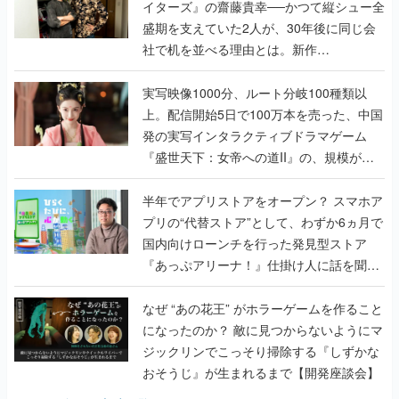
イターズ』の齋藤貴幸──かつて縦シュー全
盛期を支えていた2人が、30年後に同じ会
社で机を並べる理由とは。新作
『TATSUJIN EXTREME』で初タッグを組
んだレジェンド2人に訊く開発秘話
実写映像1000分、ルート分岐100種類以
上。配信開始5日で100万本を売った、中国
発の実写インタラクティブドラマゲーム
『盛世天下：女帝への道II』の、規模が違
うこだわりをプロデューサーに聞いた
半年でアプリストアをオープン？ スマホア
プリの“代替ストア”として、わずか6ヵ月で
国内向けローンチを行った発見型ストア
『あっぷアリーナ！』仕掛け人に話を聞い
てみた
なぜ “あの花王” がホラーゲームを作ること
になったのか？ 敵に見つからないようにマ
ジックリンでこっそり掃除する『しずかな
おそうじ』が生まれるまで【開発座談会】