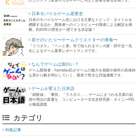
日本モバイルゲーム産業史
日本のモバイルゲーム史における主要なトピック・タイトルを
網羅するほか、開発者へのインタビューや識者による解説を掲
載。約20年の歴史が一望できる決定版！
若ゲのいたり〜ゲームクリエイターの青春〜
『うつヌケ』『ペンと箸』等で知られるマンガ家・田中圭一先
生によるゲーム業界レポートマンガです。
なんでゲームは面白い？
ゲーム開発者・hamatsu氏がゲームの魅力を画面や操作の具体的
な形から解き明かしていく、硬派で骨太な評論連載です。
ゲームが変えた日本語
「経験値」「裏技」「ラスボス」… ゲームにまつわる言葉の起
源や用法の変遷を、コンピューター文化史研究家・タイニーP氏
が徹底調査。
カテゴリ
特集記事