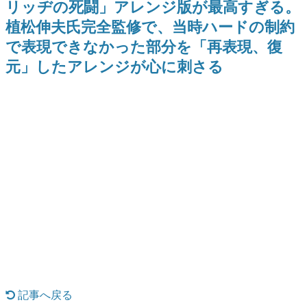
リッヂの死闘」アレンジ版が最高すぎる。
式リリースを記念したキャンペ
日本のコンテンツ産業やカルチャーに与えた影響を探る企
ーン
植松伸夫氏完全監修で、当時ハードの制約
画です。
で表現できなかった部分を「再表現、復
日本モバイルゲーム産業史
日本のモバイルゲーム史における主要なトピック・タイト
元」したアレンジが心に刺さる
ルを網羅するほか、開発者へのインタビューや識者による
解説を掲載。約20年の歴史が一望できる決定版！
若ゲのいたり〜ゲームクリエイターの青春〜
『うつヌケ』『ペンと箸』等で知られるマンガ家・田中圭
一先生によるゲーム業界レポートマンガです。
なんでゲームは面白い？
ゲーム開発者・hamatsu氏がゲームの魅力を画面や操作の
具体的な形から解き明かしていく、硬派で骨太な評論連載
です。
ゲームが変えた日本語
「経験値」「裏技」「ラスボス」… ゲームにまつわる言葉
の起源や用法の変遷を、コンピューター文化史研究家・タ
イニーP氏が徹底調査。
カテゴリ
記事へ戻る
特集記事