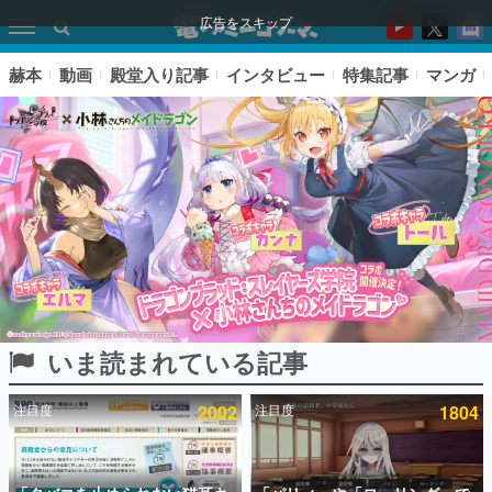
広告をスキップ
赫本
動画
殿堂入り記事
インタビュー
特集記事
マンガ
いま読まれている記事
ピックアップ
注目度
2002
注目度
1804
電ファミのいま読まれている記事ランキング
アプリセール情報