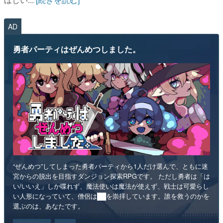
AD
勇者パーティはぜんめつしました。
“ぜんめつ”してしまった勇者パーティから1人だけ選んで、ともに迷
宮からの脱出を目指すダンジョン探索RPGです。 ただし勇者は「は
い/いいえ」しか喋れず、魔法使いは魔法が使えず、戦士は可愛らし
い人形になっていて、僧侶は██を崇拝しています。誰を救うのかを
選ぶのは、あなたです。