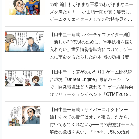
の絆 編】わがままな王様のわがままなニー
ズを満たす！──小山順一朗が貫く姿勢に、
ゲームクリエイターとしての矜持を見た
【若ゲのいたり最終回】
【田中圭一連載：バーチャファイター編】
「新しい3D表現のために、軍事技術を採り
入れたい」世界情勢を味方につけて、ゲー
ムに革命をもたらした鈴木 裕の功績【若ゲ
のいたり】
【田中圭一：若ゲのいたり】ゲーム開発統
合環境「Unreal Engine」最新バージョン
で、開発環境はどう変わる？ ゲーム業界向
けソリューションイベント「GTMF2019」
に行って、より理解を深めよう【PR】
【田中圭一連載：サイバーコネクトツー
編】すべての責任はオレが取る。だから、
付いてきてくれないか──男の熱意はチーム
解散の危機を救い、『.hack』成功の活路を
開く。業界の快男児・松山 洋に流れる血は