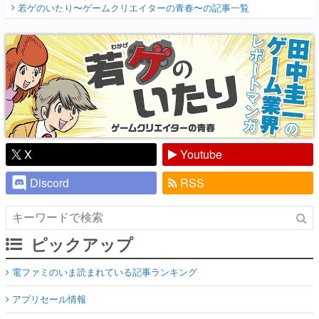
若ゲのいたり〜ゲームクリエイターの青春〜
の記事一覧
『少年ジャンプ』色だった【若ゲのいた
り】
X
Youtube
Discord
RSS
ピックアップ
電ファミのいま読まれている記事ランキング
アプリセール情報