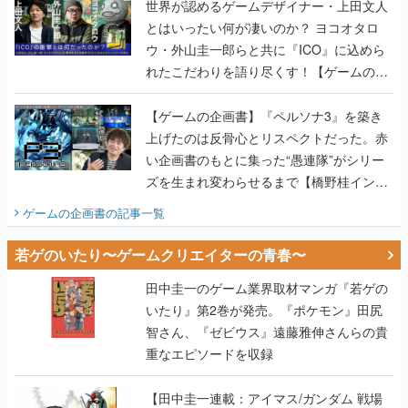
世界が認めるゲームデザイナー・上田文人
とはいったい何が凄いのか？ ヨコオタロ
ウ・外山圭一郎らと共に『ICO』に込めら
れたこだわりを語り尽くす！【ゲームの企
画書】
【ゲームの企画書】『ペルソナ3』を築き
上げたのは反骨心とリスペクトだった。赤
い企画書のもとに集った“愚連隊”がシリー
ズを生まれ変わらせるまで【橋野桂インタ
ビュー】
ゲームの企画書
の記事一覧
若ゲのいたり〜ゲームクリエイターの青春〜
田中圭一のゲーム業界取材マンガ『若ゲの
いたり』第2巻が発売。『ポケモン』田尻
智さん、『ゼビウス』遠藤雅伸さんらの貴
重なエピソードを収録
【田中圭一連載：アイマス/ガンダム 戦場