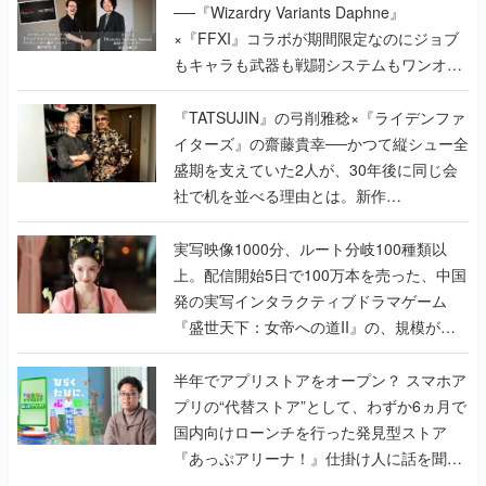
──『Wizardry Variants Daphne』
×『FFXI』コラボが期間限定なのにジョブ
もキャラも武器も戦闘システムもワンオフ
で作り込まれた理由を両ディレクターに聞
く
『TATSUJIN』の弓削雅稔×『ライデンファ
イターズ』の齋藤貴幸──かつて縦シュー全
盛期を支えていた2人が、30年後に同じ会
社で机を並べる理由とは。新作
『TATSUJIN EXTREME』で初タッグを組
んだレジェンド2人に訊く開発秘話
実写映像1000分、ルート分岐100種類以
上。配信開始5日で100万本を売った、中国
発の実写インタラクティブドラマゲーム
『盛世天下：女帝への道II』の、規模が違
うこだわりをプロデューサーに聞いた
半年でアプリストアをオープン？ スマホア
プリの“代替ストア”として、わずか6ヵ月で
国内向けローンチを行った発見型ストア
『あっぷアリーナ！』仕掛け人に話を聞い
てみた