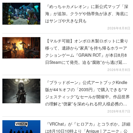
『めっちゃカメレオン』に新公式マップ「深
海」が追加。クラゲや熱帯魚が泳ぎ、海底に
はサンゴや大きな貝も
2026年8月8日
【マルチ可能】オンボロ木製ロボットに乗り
移って、遺跡から“家具”を持ち帰るホラーア
クションゲーム『GRAIN ROT』が本日8月8
日Steamにて発売。迫る“腐敗”から逃げ延
び、持ち帰った家具で基地を再建
2026年8月8日
『ブラッドボーン』公式アートブックKindle
版が44％オフの「2035円」で購入できる“マ
ジェスティック”なセールが開催中。作品世界
の理解と“啓蒙”を深められる狩人様必携の一
冊
2026年8月7日
『VRChat』が『ヒロアカ』とコラボか。詳細
は8月10日10時より「Anique | アニーク」公