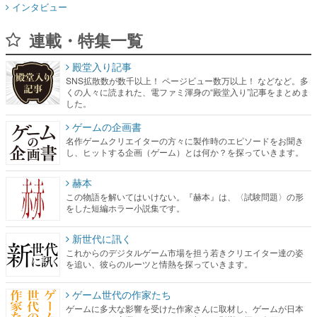
インタビュー
連載・特集一覧
殿堂入り記事
SNS拡散数が数千以上！ ページビュー数万以上！ などなど。多
くの人々に読まれた、電ファミ渾身の“殿堂入り”記事をまとめま
した。
ゲームの企画書
名作ゲームクリエイターの方々に製作時のエピソードをお聞き
し、ヒットする企画（ゲーム）とは何か？を探っていきます。
赫本
この物語を解いてはいけない。『赫本』は、〈試験問題〉の形
をした短編ホラー小説集です。
新世代に訊く
これからのデジタルゲーム市場を担う若きクリエイター達の姿
を追い、彼らのルーツと情熱を探っていきます。
ゲーム世代の作家たち
ゲームに多大な影響を受けた作家さんに取材し、ゲームが日本