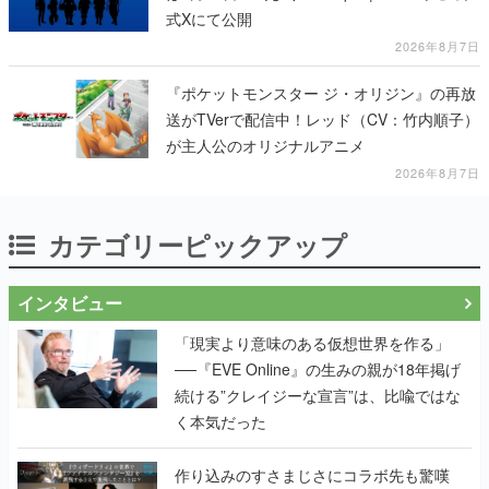
式Xにて公開
2026年8月7日
『ポケットモンスター ジ・オリジン』の再放
送がTVerで配信中！レッド（CV：竹内順子）
が主人公のオリジナルアニメ
2026年8月7日
カテゴリーピックアップ
インタビュー
「現実より意味のある仮想世界を作る」
──『EVE Online』の生みの親が18年掲げ
続ける”クレイジーな宣言”は、比喩ではな
く本気だった
作り込みのすさまじさにコラボ先も驚嘆