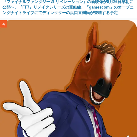
『ファイナルファンタジーⅦ リベレーション』の新映像が8月26日早朝に
公開へ。『FF7』リメイクシリーズの完結編、「gamescom」のオープニ
ングナイトライブにてディレクターの浜口直樹氏が登壇する予定
4