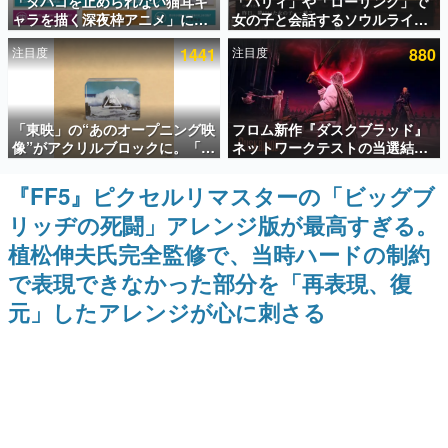
「タバコを止められない猫耳キ
「パリィ」や「ローリング」で
ャラを描く深夜枠アニメ」に視
女の子と会話するソウルライク
インタビュー
聴者の一部から批判意見。違法
恋愛ゲーム『小早川さんはソウ
注目度
1441
注目度
880
薬物の使用と思しき描写も含め
ルライク』無料公開。返事に失
連載・特集一覧
て、BPOが議論を交わす
敗すると「YOU DIED」
殿堂入り記事
「東映」の“あのオープニング映
フロム新作『ダスクブラッド』
SNS拡散数が数千以上！ ページビュー数万以上！ などな
ど。多くの人々に読まれた、電ファミ渾身の“殿堂入り”記
像”がアクリルブロックに。「東
ネットワークテストの当選結果
事をまとめました。
映ヒストリカル グッズコレクシ
が8月7日22時に発表。応募サイ
ョン」が8月下旬より発売
トのマイページから確認可能、
『FF5』ピクセルリマスターの「ビッグブ
ゲームの企画書
テスト実施は8月21日～24日
名作ゲームクリエイターの方々に製作時のエピソードをお
リッヂの死闘」アレンジ版が最高すぎる。
聞きし、ヒットする企画（ゲーム）とは何か？を探ってい
きます。
植松伸夫氏完全監修で、当時ハードの制約
赫本
で表現できなかった部分を「再表現、復
この物語を解いてはいけない。『赫本』は、〈試験問題〉
元」したアレンジが心に刺さる
の形をした短編ホラー小説集です。
新世代に訊く
これからのデジタルゲーム市場を担う若きクリエイター達
の姿を追い、彼らのルーツと情熱を探っていきます。
ゲーム世代の作家たち
ゲームに多大な影響を受けた作家さんに取材し、ゲームが