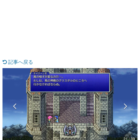
日本のコンテンツ産業やカルチャーに与えた影響を探る企
画です。
日本モバイルゲーム産業史
日本のモバイルゲーム史における主要なトピック・タイト
ルを網羅するほか、開発者へのインタビューや識者による
解説を掲載。約20年の歴史が一望できる決定版！
若ゲのいたり〜ゲームクリエイターの青春〜
『うつヌケ』『ペンと箸』等で知られるマンガ家・田中圭
一先生によるゲーム業界レポートマンガです。
記事へ戻る
なんでゲームは面白い？
ゲーム開発者・hamatsu氏がゲームの魅力を画面や操作の
具体的な形から解き明かしていく、硬派で骨太な評論連載
です。
ゲームが変えた日本語
「経験値」「裏技」「ラスボス」… ゲームにまつわる言葉
の起源や用法の変遷を、コンピューター文化史研究家・タ
イニーP氏が徹底調査。
カテゴリ
21 / 39
特集記事