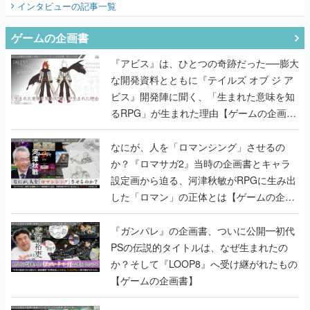
インタビュー
の記事一覧
ゲームの企画書
『アビス』は、ひとつの奇跡だった──膨大
な開発資料とともに『テイルズ オブ ジ ア
ビス』開発陣に聞く、「生まれた意味を知
るRPG」が生まれた理由【ゲームの企画
書】
なにが、人を「ロマンシング」させるの
か？『ロマサガ2』当時の企画書とキャラ
設定画から迫る、河津秋敏がRPGに生み出
した「ロマン」の正体とは【ゲームの企画
書】
『ガンパレ』の企画書、ついに公開━初代
PSの伝説的タイトルは、なぜ生まれたの
か？そして『LOOP8』へ受け継がれたもの
【ゲームの企画書】