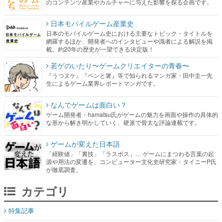
のコンテンツ産業やカルチャーに与えた影響を探る企画です。
日本モバイルゲーム産業史
日本のモバイルゲーム史における主要なトピック・タイトルを
網羅するほか、開発者へのインタビューや識者による解説を掲
載。約20年の歴史が一望できる決定版！
若ゲのいたり〜ゲームクリエイターの青春〜
『うつヌケ』『ペンと箸』等で知られるマンガ家・田中圭一先
生によるゲーム業界レポートマンガです。
なんでゲームは面白い？
ゲーム開発者・hamatsu氏がゲームの魅力を画面や操作の具体的
な形から解き明かしていく、硬派で骨太な評論連載です。
ゲームが変えた日本語
「経験値」「裏技」「ラスボス」… ゲームにまつわる言葉の起
源や用法の変遷を、コンピューター文化史研究家・タイニーP氏
が徹底調査。
カテゴリ
特集記事