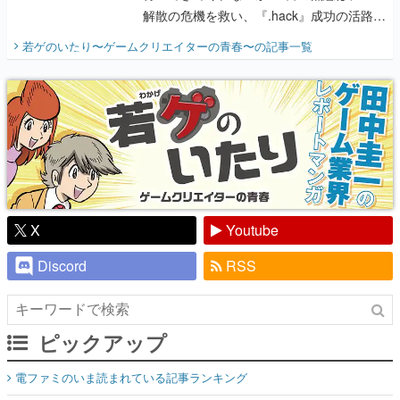
解散の危機を救い、『.hack』成功の活路を
開く。業界の快男児・松山 洋に流れる血は
若ゲのいたり〜ゲームクリエイターの青春〜
の記事一覧
『少年ジャンプ』色だった【若ゲのいた
り】
X
Youtube
Discord
RSS
ピックアップ
電ファミのいま読まれている記事ランキング