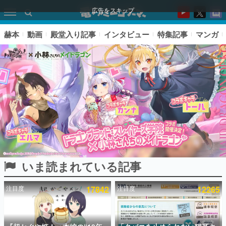
広告をスキップ
赫本
動画
殿堂入り記事
インタビュー
特集記事
マンガ
いま読まれている記事
ピックアップ
注目度
17842
注目度
12265
電ファミのいま読まれている記事ランキング
アプリセール情報