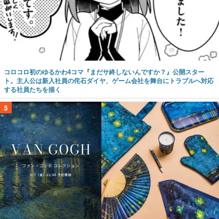
コロコロ初のゆるかわ4コマ『まだサ終しないんですか？』公開スター
ト。主人公は新入社員の侘石ダイヤ、ゲーム会社を舞台にトラブルへ対応
する社員たちを描く
5