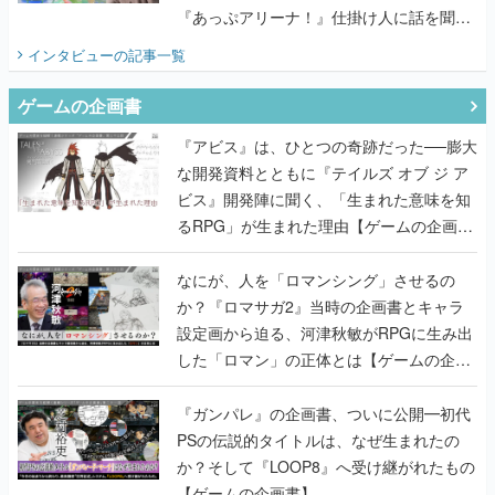
『あっぷアリーナ！』仕掛け人に話を聞い
てみた
インタビュー
の記事一覧
ゲームの企画書
『アビス』は、ひとつの奇跡だった──膨大
な開発資料とともに『テイルズ オブ ジ ア
ビス』開発陣に聞く、「生まれた意味を知
るRPG」が生まれた理由【ゲームの企画
書】
なにが、人を「ロマンシング」させるの
か？『ロマサガ2』当時の企画書とキャラ
設定画から迫る、河津秋敏がRPGに生み出
した「ロマン」の正体とは【ゲームの企画
書】
『ガンパレ』の企画書、ついに公開━初代
PSの伝説的タイトルは、なぜ生まれたの
か？そして『LOOP8』へ受け継がれたもの
【ゲームの企画書】