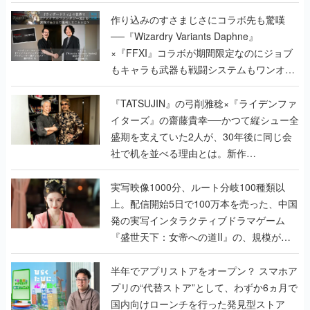
作り込みのすさまじさにコラボ先も驚嘆
──『Wizardry Variants Daphne』
×『FFXI』コラボが期間限定なのにジョブ
もキャラも武器も戦闘システムもワンオフ
で作り込まれた理由を両ディレクターに聞
く
『TATSUJIN』の弓削雅稔×『ライデンファ
イターズ』の齋藤貴幸──かつて縦シュー全
盛期を支えていた2人が、30年後に同じ会
社で机を並べる理由とは。新作
『TATSUJIN EXTREME』で初タッグを組
んだレジェンド2人に訊く開発秘話
実写映像1000分、ルート分岐100種類以
上。配信開始5日で100万本を売った、中国
発の実写インタラクティブドラマゲーム
『盛世天下：女帝への道II』の、規模が違
うこだわりをプロデューサーに聞いた
半年でアプリストアをオープン？ スマホア
プリの“代替ストア”として、わずか6ヵ月で
国内向けローンチを行った発見型ストア