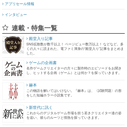
アプリセール情報
インタビュー
連載・特集一覧
殿堂入り記事
SNS拡散数が数千以上！ ページビュー数万以上！ などなど。多
くの人々に読まれた、電ファミ渾身の“殿堂入り”記事をまとめま
した。
ゲームの企画書
名作ゲームクリエイターの方々に製作時のエピソードをお聞き
し、ヒットする企画（ゲーム）とは何か？を探っていきます。
赫本
この物語を解いてはいけない。『赫本』は、〈試験問題〉の形
をした短編ホラー小説集です。
新世代に訊く
これからのデジタルゲーム市場を担う若きクリエイター達の姿
を追い、彼らのルーツと情熱を探っていきます。