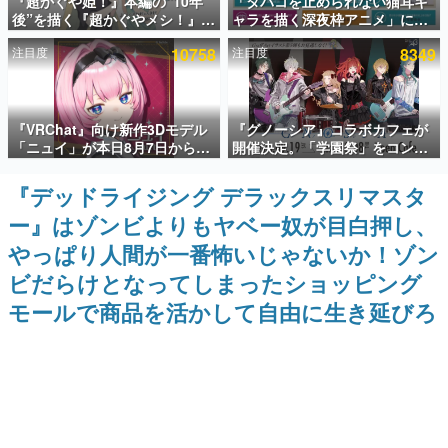
『超かぐや姫！』本編の“10年
「タバコを止められない猫耳キ
後”を描く『超かぐやメシ！』
ャラを描く深夜枠アニメ」に視
インタビュー
Web連載決定。新たなWebマン
聴者の一部から批判意見。違法
注目度
10758
注目度
8349
ガレーベル「ビビビコミック」
薬物の使用と思しき描写も含め
連載・特集一覧
にて特別話が掲載スタート、あ
て、BPOが議論を交わす
のお話には…まだ続きがある！
殿堂入り記事
『VRChat』向け新作3Dモデル
『グノーシア』コラボカフェが
SNS拡散数が数千以上！ ページビュー数万以上！ などな
ど。多くの人々に読まれた、電ファミ渾身の“殿堂入り”記
「ニュイ」が本日8月7日から
開催決定。「学園祭」をコンセ
事をまとめました。
BOOTHにて発売。瞳に光る星
プトに、模擬店やセツやSQ、ラ
や感情豊かな表情が、小悪魔か
キオたちが学祭バンドを楽しむ
『デッドライジング デラックスリマスタ
ゲームの企画書
わいい
様子を切り取った新グッズが展
名作ゲームクリエイターの方々に製作時のエピソードをお
ー』はゾンビよりもヤベー奴が目白押し、
開
聞きし、ヒットする企画（ゲーム）とは何か？を探ってい
きます。
やっぱり人間が一番怖いじゃないか！ゾン
赫本
ビだらけとなってしまったショッピング
この物語を解いてはいけない。『赫本』は、〈試験問題〉
モールで商品を活かして自由に生き延びろ
の形をした短編ホラー小説集です。
新世代に訊く
これからのデジタルゲーム市場を担う若きクリエイター達
の姿を追い、彼らのルーツと情熱を探っていきます。
ゲーム世代の作家たち
ゲームに多大な影響を受けた作家さんに取材し、ゲームが