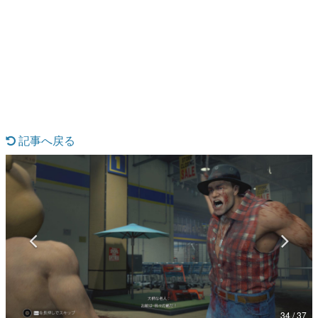
日本のコンテンツ産業やカルチャーに与えた影響を探る企
画です。
日本モバイルゲーム産業史
日本のモバイルゲーム史における主要なトピック・タイト
ルを網羅するほか、開発者へのインタビューや識者による
解説を掲載。約20年の歴史が一望できる決定版！
若ゲのいたり〜ゲームクリエイターの青春〜
『うつヌケ』『ペンと箸』等で知られるマンガ家・田中圭
一先生によるゲーム業界レポートマンガです。
記事へ戻る
なんでゲームは面白い？
ゲーム開発者・hamatsu氏がゲームの魅力を画面や操作の
具体的な形から解き明かしていく、硬派で骨太な評論連載
です。
ゲームが変えた日本語
「経験値」「裏技」「ラスボス」… ゲームにまつわる言葉
の起源や用法の変遷を、コンピューター文化史研究家・タ
イニーP氏が徹底調査。
カテゴリ
34 / 37
特集記事