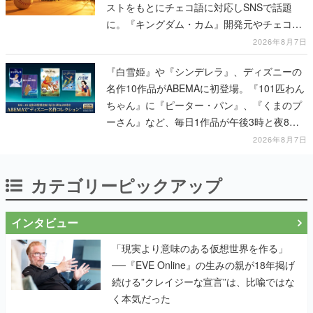
ストをもとにチェコ語に対応しSNSで話題
に。『キングダム・カム』開発元やチェコの
プロ野球選手から称賛の声
2026年8月7日
『白雪姫』や『シンデレラ』、ディズニーの
名作10作品がABEMAに初登場。『101匹わん
ちゃん』に『ピーター・パン』、『くまのプ
ーさん』など、毎日1作品が午後3時と夜8時
に2回放送
2026年8月7日
カテゴリーピックアップ
インタビュー
「現実より意味のある仮想世界を作る」
──『EVE Online』の生みの親が18年掲げ
続ける”クレイジーな宣言”は、比喩ではな
く本気だった