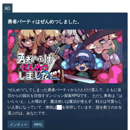
AD
勇者パーティはぜんめつしました。
“ぜんめつ”してしまった勇者パーティから1人だけ選んで、ともに迷
宮からの脱出を目指すダンジョン探索RPGです。 ただし勇者は「は
い/いいえ」しか喋れず、魔法使いは魔法が使えず、戦士は可愛らし
い人形になっていて、僧侶は██を崇拝しています。誰を救うのかを
選ぶのは、あなたです。
インディー
RPG