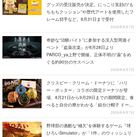
グッズの受注販売が決定。にっこり笑顔の“も
ちもちクッション”や歴代アートを使用したフ
レーム切手など。8月31日まで受付
2026年8月7日
奇妙な“治験バイト”に参加する没入型周遊イ
ベント『盗薬次楽』が8月28日より
PARCO_ya上野で開催。正体不明の“薬”をめ
ぐる約90分のサスペンス
2026年8月7日
クリスピー・クリーム・ドーナツに「ハリ
ー・ポッター」コラボの限定ドーナツが登
場、8月21日から9月29日までの期間限定。食
べると自分の寮がわかる「組分け帽子 ドーナ
ツ」や4種セットの「ホグワーツ ボックス」
2026年8月7日
も
野球部の過酷な“補欠”を体験するゲーム『球
ひろいSimulator』が「1件」のウィッシュリ