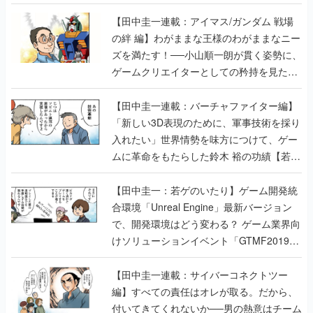
【田中圭一連載：アイマス/ガンダム 戦場
の絆 編】わがままな王様のわがままなニー
ズを満たす！──小山順一朗が貫く姿勢に、
ゲームクリエイターとしての矜持を見た
【若ゲのいたり最終回】
【田中圭一連載：バーチャファイター編】
「新しい3D表現のために、軍事技術を採り
入れたい」世界情勢を味方につけて、ゲー
ムに革命をもたらした鈴木 裕の功績【若ゲ
のいたり】
【田中圭一：若ゲのいたり】ゲーム開発統
合環境「Unreal Engine」最新バージョン
で、開発環境はどう変わる？ ゲーム業界向
けソリューションイベント「GTMF2019」
に行って、より理解を深めよう【PR】
【田中圭一連載：サイバーコネクトツー
編】すべての責任はオレが取る。だから、
付いてきてくれないか──男の熱意はチーム