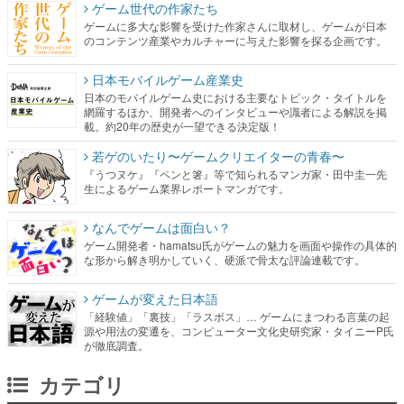
ゲーム世代の作家たち
ゲームに多大な影響を受けた作家さんに取材し、ゲームが日本
のコンテンツ産業やカルチャーに与えた影響を探る企画です。
日本モバイルゲーム産業史
日本のモバイルゲーム史における主要なトピック・タイトルを
網羅するほか、開発者へのインタビューや識者による解説を掲
載。約20年の歴史が一望できる決定版！
若ゲのいたり〜ゲームクリエイターの青春〜
『うつヌケ』『ペンと箸』等で知られるマンガ家・田中圭一先
生によるゲーム業界レポートマンガです。
なんでゲームは面白い？
ゲーム開発者・hamatsu氏がゲームの魅力を画面や操作の具体的
な形から解き明かしていく、硬派で骨太な評論連載です。
ゲームが変えた日本語
「経験値」「裏技」「ラスボス」… ゲームにまつわる言葉の起
源や用法の変遷を、コンピューター文化史研究家・タイニーP氏
が徹底調査。
カテゴリ