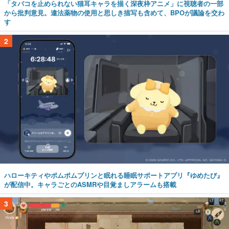
「タバコを止められない猫耳キャラを描く深夜枠アニメ」に視聴者の一部
から批判意見。違法薬物の使用と思しき描写も含めて、BPOが議論を交わ
す
2
ハローキティやポムポムプリンと眠れる睡眠サポートアプリ『ゆめたび』
が配信中。キャラごとのASMRや目覚ましアラームも搭載
3