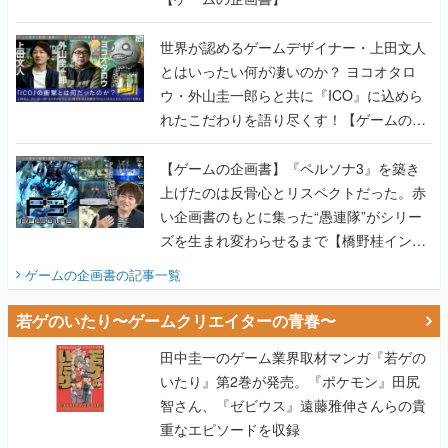
世界が認めるゲームデザイナー・上田文人
とはいったい何が凄いのか？ ヨコオタロ
ウ・外山圭一郎らと共に『ICO』に込めら
れたこだわりを語り尽くす！【ゲームの企
画書】
【ゲームの企画書】『ペルソナ3』を築き
上げたのは反骨心とリスペクトだった。赤
い企画書のもとに集った“愚連隊”がシリー
ズを生まれ変わらせるまで【橋野桂インタ
ビュー】
ゲームの企画書
の記事一覧
若ゲのいたり〜ゲームクリエイターの青春〜
田中圭一のゲーム業界取材マンガ『若ゲの
いたり』第2巻が発売。『ポケモン』田尻
智さん、『ゼビウス』遠藤雅伸さんらの貴
重なエピソードを収録