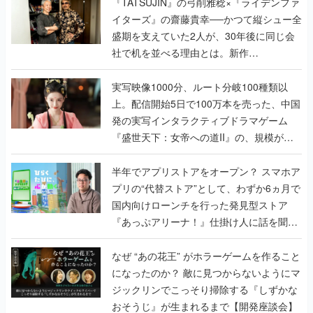
く
『TATSUJIN』の弓削雅稔×『ライデンファ
イターズ』の齋藤貴幸──かつて縦シュー全
盛期を支えていた2人が、30年後に同じ会
社で机を並べる理由とは。新作
『TATSUJIN EXTREME』で初タッグを組
んだレジェンド2人に訊く開発秘話
実写映像1000分、ルート分岐100種類以
上。配信開始5日で100万本を売った、中国
発の実写インタラクティブドラマゲーム
『盛世天下：女帝への道II』の、規模が違
うこだわりをプロデューサーに聞いた
半年でアプリストアをオープン？ スマホア
プリの“代替ストア”として、わずか6ヵ月で
国内向けローンチを行った発見型ストア
『あっぷアリーナ！』仕掛け人に話を聞い
てみた
なぜ “あの花王” がホラーゲームを作ること
になったのか？ 敵に見つからないようにマ
ジックリンでこっそり掃除する『しずかな
おそうじ』が生まれるまで【開発座談会】