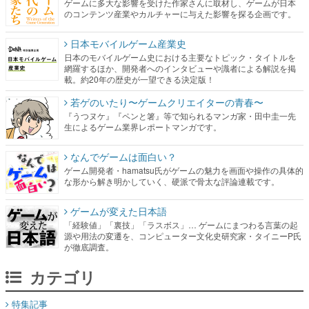
ゲームに多大な影響を受けた作家さんに取材し、ゲームが日本
のコンテンツ産業やカルチャーに与えた影響を探る企画です。
日本モバイルゲーム産業史
日本のモバイルゲーム史における主要なトピック・タイトルを
網羅するほか、開発者へのインタビューや識者による解説を掲
載。約20年の歴史が一望できる決定版！
若ゲのいたり〜ゲームクリエイターの青春〜
『うつヌケ』『ペンと箸』等で知られるマンガ家・田中圭一先
生によるゲーム業界レポートマンガです。
なんでゲームは面白い？
ゲーム開発者・hamatsu氏がゲームの魅力を画面や操作の具体的
な形から解き明かしていく、硬派で骨太な評論連載です。
ゲームが変えた日本語
「経験値」「裏技」「ラスボス」… ゲームにまつわる言葉の起
源や用法の変遷を、コンピューター文化史研究家・タイニーP氏
が徹底調査。
カテゴリ
特集記事