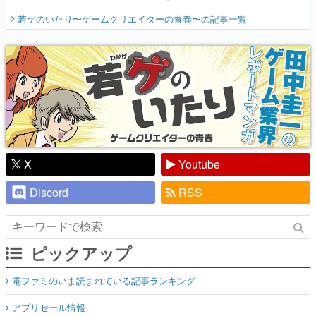
開く。業界の快男児・松山 洋に流れる血は
若ゲのいたり〜ゲームクリエイターの青春〜
の記事一覧
『少年ジャンプ』色だった【若ゲのいた
り】
X
Youtube
Discord
RSS
ピックアップ
電ファミのいま読まれている記事ランキング
アプリセール情報