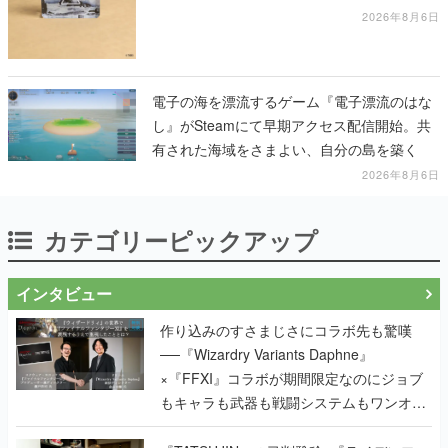
2026年8月6日
電子の海を漂流するゲーム『電子漂流のはな
し』がSteamにて早期アクセス配信開始。共
有された海域をさまよい、自分の島を築く
2026年8月6日
カテゴリーピックアップ
インタビュー
作り込みのすさまじさにコラボ先も驚嘆
──『Wizardry Variants Daphne』
×『FFXI』コラボが期間限定なのにジョブ
もキャラも武器も戦闘システムもワンオフ
で作り込まれた理由を両ディレクターに聞