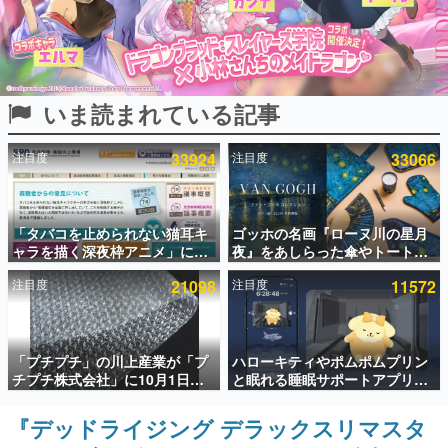
インタビュー
連載・特集一覧
いま読まれている記事
殿堂入り記事
SNS拡散数が数千以上！ ページビュー数万以上！ などな
ど。多くの人々に読まれた、電ファミ渾身の“殿堂入り”記
注目度
33924
注目度
33066
事をまとめました。
ゲームの企画書
名作ゲームクリエイターの方々に製作時のエピソードをお
聞きし、ヒットする企画（ゲーム）とは何か？を探ってい
「タバコを止められない猫耳キ
ゴッホの名画『ローヌ川の星月
きます。
ャラを描く深夜枠アニメ」に視
夜』をあしらった傘やトートバ
聴者の一部から批判意見。違法
ッグなどが登場。8月7日21時よ
赫本
注目度
21098
注目度
11572
薬物の使用と思わしき描写も含
り2日間限定で予約販売
この物語を解いてはいけない。『赫本』は、〈試験問題〉
めて、BPOが議論を交わす
の形をした短編ホラー小説集です。
新世代に訊く
「プチプチ」の川上産業が「プ
ハローキティやポムポムプリン
これからのデジタルゲーム市場を担う若きクリエイター達
チプチ株式会社」に10月1日よ
と眠れる睡眠サポートアプリ
の姿を追い、彼らのルーツと情熱を探っていきます。
り社名変更へ。創業58年で初め
『ゆめたび』が配信中。キャラ
ての変更で、“プチッ”と鳴るお
ごとのASMRや目覚ましアラー
『デッドライジング デラックスリマスタ
ゲーム世代の作家たち
なじみの緩衝材が会社の名前に
ムも搭載
ゲームに多大な影響を受けた作家さんに取材し、ゲームが