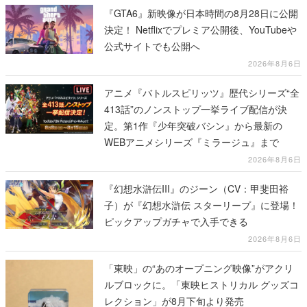
『GTA6』新映像が日本時間の8月28日に公開
決定！ Netflixでプレミア公開後、YouTubeや
公式サイトでも公開へ
2026年8月6日
アニメ『バトルスピリッツ』歴代シリーズ“全
413話”のノンストップ一挙ライブ配信が決
定。第1作『少年突破バシン』から最新の
WEBアニメシリーズ『ミラージュ』まで
2026年8月6日
『幻想水滸伝III』のジーン（CV：甲斐田裕
子）が『幻想水滸伝 スターリープ』に登場！
ピックアップガチャで入手できる
2026年8月6日
「東映」の“あのオープニング映像”がアクリ
ルブロックに。「東映ヒストリカル グッズコ
レクション」が8月下旬より発売