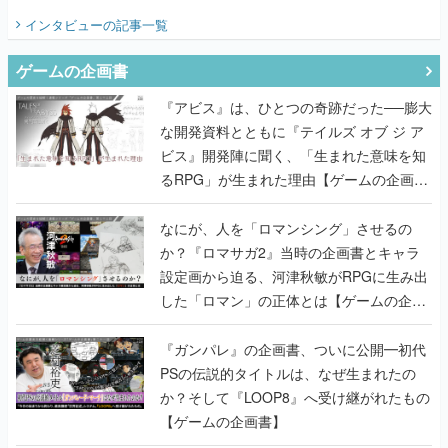
インタビュー
の記事一覧
ゲームの企画書
『アビス』は、ひとつの奇跡だった──膨大
な開発資料とともに『テイルズ オブ ジ ア
ビス』開発陣に聞く、「生まれた意味を知
るRPG」が生まれた理由【ゲームの企画
書】
なにが、人を「ロマンシング」させるの
か？『ロマサガ2』当時の企画書とキャラ
設定画から迫る、河津秋敏がRPGに生み出
した「ロマン」の正体とは【ゲームの企画
書】
『ガンパレ』の企画書、ついに公開━初代
PSの伝説的タイトルは、なぜ生まれたの
か？そして『LOOP8』へ受け継がれたもの
【ゲームの企画書】