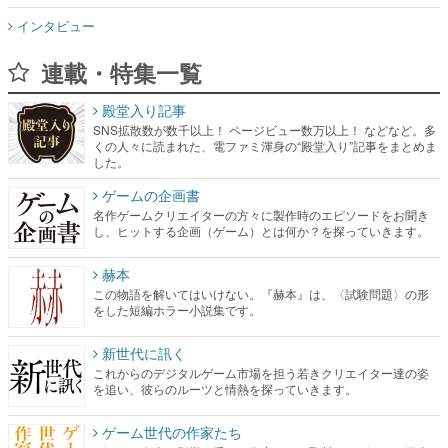
インタビュー
連載・特集一覧
殿堂入り記事
SNS拡散数が数千以上！ ページビュー数万以上！ などなど。多
くの人々に読まれた、電ファミ渾身の“殿堂入り”記事をまとめま
した。
ゲームの企画書
名作ゲームクリエイターの方々に製作時のエピソードをお聞き
し、ヒットする企画（ゲーム）とは何か？を探っていきます。
赫本
この物語を解いてはいけない。『赫本』は、〈試験問題〉の形
をした短編ホラー小説集です。
新世代に訊く
これからのデジタルゲーム市場を担う若きクリエイター達の姿
を追い、彼らのルーツと情熱を探っていきます。
ゲーム世代の作家たち