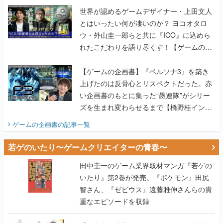
世界が認めるゲームデザイナー・上田文人
とはいったい何が凄いのか？ ヨコオタロ
ウ・外山圭一郎らと共に『ICO』に込めら
れたこだわりを語り尽くす！【ゲームの企
画書】
【ゲームの企画書】『ペルソナ3』を築き
上げたのは反骨心とリスペクトだった。赤
い企画書のもとに集った“愚連隊”がシリー
ズを生まれ変わらせるまで【橋野桂インタ
ビュー】
ゲームの企画書
の記事一覧
若ゲのいたり〜ゲームクリエイターの青春〜
田中圭一のゲーム業界取材マンガ『若ゲの
いたり』第2巻が発売。『ポケモン』田尻
智さん、『ゼビウス』遠藤雅伸さんらの貴
重なエピソードを収録