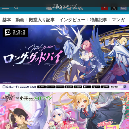
広告をスキップ
赫本
動画
殿堂入り記事
インタビュー
特集記事
マンガ
ピックアップ
電ファミのいま読まれている記事ランキング
アプリセール情報