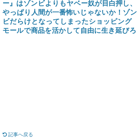
ー』はゾンビよりもヤベー奴が目白押し、
日本のコンテンツ産業やカルチャーに与えた影響を探る企
やっぱり人間が一番怖いじゃないか！ゾン
画です。
ビだらけとなってしまったショッピング
日本モバイルゲーム産業史
日本のモバイルゲーム史における主要なトピック・タイト
モールで商品を活かして自由に生き延びろ
ルを網羅するほか、開発者へのインタビューや識者による
解説を掲載。約20年の歴史が一望できる決定版！
若ゲのいたり〜ゲームクリエイターの青春〜
『うつヌケ』『ペンと箸』等で知られるマンガ家・田中圭
一先生によるゲーム業界レポートマンガです。
なんでゲームは面白い？
ゲーム開発者・hamatsu氏がゲームの魅力を画面や操作の
具体的な形から解き明かしていく、硬派で骨太な評論連載
です。
ゲームが変えた日本語
「経験値」「裏技」「ラスボス」… ゲームにまつわる言葉
の起源や用法の変遷を、コンピューター文化史研究家・タ
イニーP氏が徹底調査。
カテゴリ
記事へ戻る
特集記事