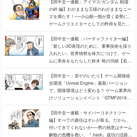
【田中圭一連載：アイマス/ガンダム 戦場
の絆 編】わがままな王様のわがままなニー
ズを満たす！──小山順一朗が貫く姿勢に、
ゲームクリエイターとしての矜持を見た
【若ゲのいたり最終回】
【田中圭一連載：バーチャファイター編】
「新しい3D表現のために、軍事技術を採り
入れたい」世界情勢を味方につけて、ゲー
ムに革命をもたらした鈴木 裕の功績【若ゲ
のいたり】
【田中圭一：若ゲのいたり】ゲーム開発統
合環境「Unreal Engine」最新バージョン
で、開発環境はどう変わる？ ゲーム業界向
けソリューションイベント「GTMF2019」
に行って、より理解を深めよう【PR】
【田中圭一連載：サイバーコネクトツー
編】すべての責任はオレが取る。だから、
付いてきてくれないか──男の熱意はチーム
解散の危機を救い、『.hack』成功の活路を