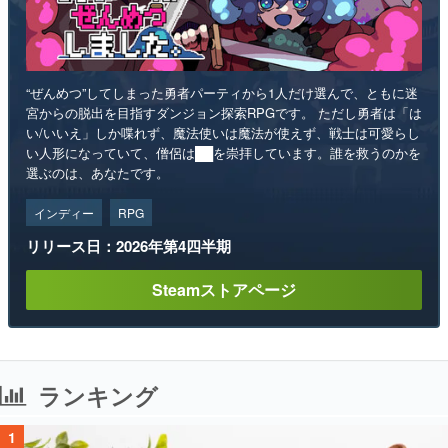
“ぜんめつ”してしまった勇者パーティから1人だけ選んで、ともに迷
宮からの脱出を目指すダンジョン探索RPGです。 ただし勇者は「は
い/いいえ」しか喋れず、魔法使いは魔法が使えず、戦士は可愛らし
い人形になっていて、僧侶は██を崇拝しています。誰を救うのかを
選ぶのは、あなたです。
インディー
RPG
リリース日：2026年第4四半期
Steamストアページ
ランキング
1