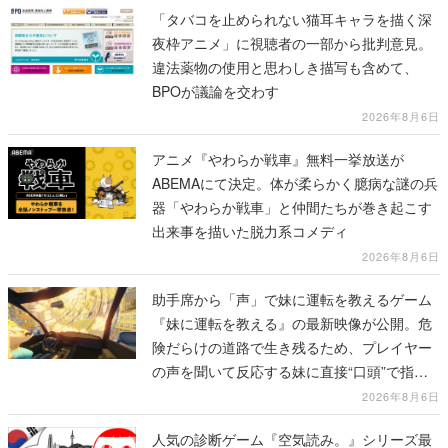
「タバコを止められない猫耳キャラを描く深
夜枠アニメ」に視聴者の一部から批判意見。
違法薬物の使用と思わしき描写も含めて、
BPOが議論を交わす
2026年8月6日
アニメ『やわらか戦車』無料一挙放送が
ABEMAにて決定。体が柔らかく臆病な謎の兵
器「やわらか戦車」と仲間たちが巻き起こす
出来事を描いた脱力系コメディ
2026年8月6日
助手席から「声」で妹に運転を教えるゲーム
『妹に運転を教える』の最新映像が公開。危
険だらけの道路で生き残るため、プレイヤー
の声を聞いて反応する妹に直接“口頭”で指示
を出していく
2026年8月6日
人気の診断ゲーム『空気読み。』シリーズ最