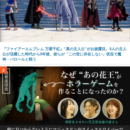
『ファイアーエムブレム 万紫千紅』“真の主人公”がお披露目。4人の主人
公が活躍した時代から5年後、彼らが「この世に存在しない」状況で魔
神・バロールと戦う
3