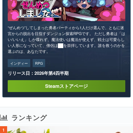
“ぜんめつ”してしまった勇者パーティから1人だけ選んで、ともに迷
宮からの脱出を目指すダンジョン探索RPGです。 ただし勇者は「は
い/いいえ」しか喋れず、魔法使いは魔法が使えず、戦士は可愛らし
い人形になっていて、僧侶は██を崇拝しています。誰を救うのかを
選ぶのは、あなたです。
インディー
RPG
リリース日：2026年第4四半期
Steamストアページ
ランキング
1