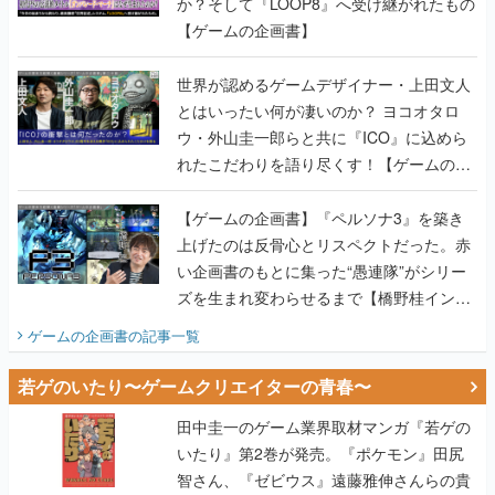
か？そして『LOOP8』へ受け継がれたもの
【ゲームの企画書】
世界が認めるゲームデザイナー・上田文人
とはいったい何が凄いのか？ ヨコオタロ
ウ・外山圭一郎らと共に『ICO』に込めら
れたこだわりを語り尽くす！【ゲームの企
画書】
【ゲームの企画書】『ペルソナ3』を築き
上げたのは反骨心とリスペクトだった。赤
い企画書のもとに集った“愚連隊”がシリー
ズを生まれ変わらせるまで【橋野桂インタ
ビュー】
ゲームの企画書
の記事一覧
若ゲのいたり〜ゲームクリエイターの青春〜
田中圭一のゲーム業界取材マンガ『若ゲの
いたり』第2巻が発売。『ポケモン』田尻
智さん、『ゼビウス』遠藤雅伸さんらの貴