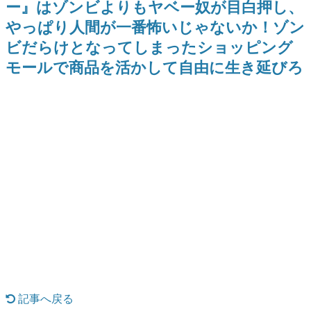
ー』はゾンビよりもヤベー奴が目白押し、
式リリースを記念したキャンペ
介
日本のコンテンツ産業やカルチャーに与えた影響を探る企
ーン
やっぱり人間が一番怖いじゃないか！ゾン
画です。
ビだらけとなってしまったショッピング
日本モバイルゲーム産業史
日本のモバイルゲーム史における主要なトピック・タイト
モールで商品を活かして自由に生き延びろ
ルを網羅するほか、開発者へのインタビューや識者による
解説を掲載。約20年の歴史が一望できる決定版！
若ゲのいたり〜ゲームクリエイターの青春〜
『うつヌケ』『ペンと箸』等で知られるマンガ家・田中圭
一先生によるゲーム業界レポートマンガです。
なんでゲームは面白い？
ゲーム開発者・hamatsu氏がゲームの魅力を画面や操作の
具体的な形から解き明かしていく、硬派で骨太な評論連載
です。
ゲームが変えた日本語
「経験値」「裏技」「ラスボス」… ゲームにまつわる言葉
の起源や用法の変遷を、コンピューター文化史研究家・タ
イニーP氏が徹底調査。
カテゴリ
記事へ戻る
特集記事