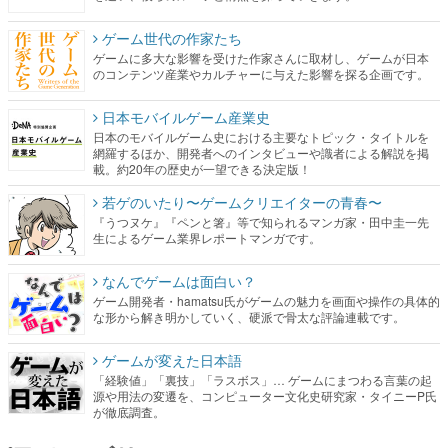
ゲーム世代の作家たち
ゲームに多大な影響を受けた作家さんに取材し、ゲームが日本
のコンテンツ産業やカルチャーに与えた影響を探る企画です。
日本モバイルゲーム産業史
日本のモバイルゲーム史における主要なトピック・タイトルを
網羅するほか、開発者へのインタビューや識者による解説を掲
載。約20年の歴史が一望できる決定版！
若ゲのいたり〜ゲームクリエイターの青春〜
『うつヌケ』『ペンと箸』等で知られるマンガ家・田中圭一先
生によるゲーム業界レポートマンガです。
なんでゲームは面白い？
ゲーム開発者・hamatsu氏がゲームの魅力を画面や操作の具体的
な形から解き明かしていく、硬派で骨太な評論連載です。
ゲームが変えた日本語
「経験値」「裏技」「ラスボス」… ゲームにまつわる言葉の起
源や用法の変遷を、コンピューター文化史研究家・タイニーP氏
が徹底調査。