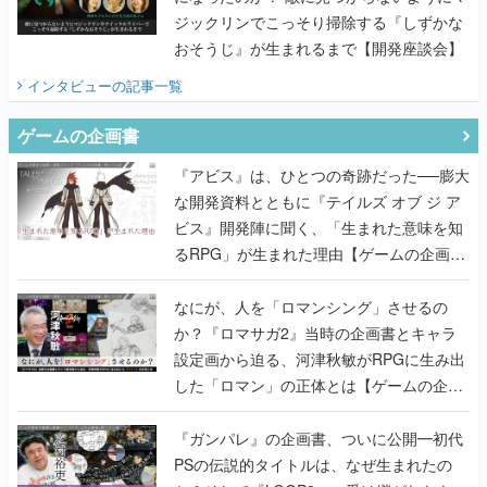
ジックリンでこっそり掃除する『しずかな
おそうじ』が生まれるまで【開発座談会】
インタビュー
の記事一覧
ゲームの企画書
『アビス』は、ひとつの奇跡だった──膨大
な開発資料とともに『テイルズ オブ ジ ア
ビス』開発陣に聞く、「生まれた意味を知
るRPG」が生まれた理由【ゲームの企画
書】
なにが、人を「ロマンシング」させるの
か？『ロマサガ2』当時の企画書とキャラ
設定画から迫る、河津秋敏がRPGに生み出
した「ロマン」の正体とは【ゲームの企画
書】
『ガンパレ』の企画書、ついに公開━初代
PSの伝説的タイトルは、なぜ生まれたの