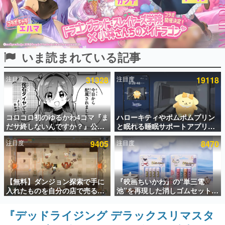
インタビュー
連載・特集一覧
いま読まれている記事
殿堂入り記事
SNS拡散数が数千以上！ ページビュー数万以上！ などな
ど。多くの人々に読まれた、電ファミ渾身の“殿堂入り”記
注目度
31328
注目度
19118
事をまとめました。
ゲームの企画書
名作ゲームクリエイターの方々に製作時のエピソードをお
聞きし、ヒットする企画（ゲーム）とは何か？を探ってい
コロコロ初のゆるかわ4コマ『ま
ハローキティやポムポムプリン
きます。
だサ終しないんですか？』公開
と眠れる睡眠サポートアプリ
スタート。主人公は新入社員の
『ゆめたび』が配信中。キャラ
赫本
注目度
9405
注目度
8470
侘石ダイヤ、ゲーム会社を舞台
ごとのASMRや目覚ましアラー
この物語を解いてはいけない。『赫本』は、〈試験問題〉
にトラブルへ対応する社員たち
ムも搭載
の形をした短編ホラー小説集です。
を描く
新世代に訊く
【無料】ダンジョン探索で手に
『映画ちいかわ』の“単三電
これからのデジタルゲーム市場を担う若きクリエイター達
入れたものを自分の店で売るゲ
池”を再現した消しゴムセットが
の姿を追い、彼らのルーツと情熱を探っていきます。
ーム『Moonlighter』がSteam
8月7日より発売決定。公式は
にて無料配布中！続編
「在ったものを 消しながら いつ
『デッドライジング デラックスリマスタ
ゲーム世代の作家たち
『Moonlighter 2』の9月2日正
かなくなる 永遠のいのち」と紹
ゲームに多大な影響を受けた作家さんに取材し、ゲームが