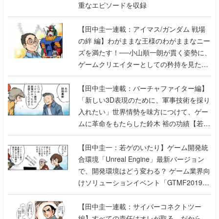
重なエピソードを収録
【田中圭一連載：アイマス/ガンダム 戦場
の絆 編】わがままな王様のわがままなニー
ズを満たす！──小山順一朗が貫く姿勢に、
ゲームクリエイターとしての矜持を見た
【若ゲのいたり最終回】
【田中圭一連載：バーチャファイター編】
「新しい3D表現のために、軍事技術を採り
入れたい」世界情勢を味方につけて、ゲー
ムに革命をもたらした鈴木 裕の功績【若ゲ
のいたり】
【田中圭一：若ゲのいたり】ゲーム開発統
合環境「Unreal Engine」最新バージョン
で、開発環境はどう変わる？ ゲーム業界向
けソリューションイベント「GTMF2019」
に行って、より理解を深めよう【PR】
【田中圭一連載：サイバーコネクトツー
編】すべての責任はオレが取る。だから、