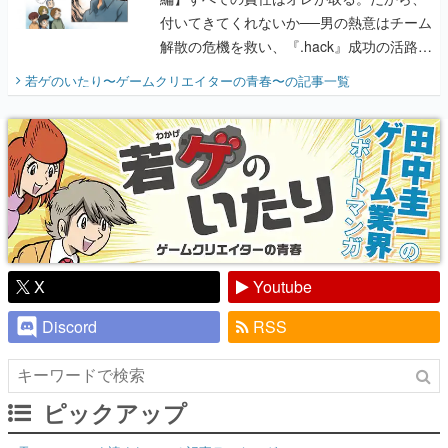
付いてきてくれないか──男の熱意はチーム
解散の危機を救い、『.hack』成功の活路を
開く。業界の快男児・松山 洋に流れる血は
若ゲのいたり〜ゲームクリエイターの青春〜
の記事一覧
『少年ジャンプ』色だった【若ゲのいた
り】
X
Youtube
Discord
RSS
ピックアップ