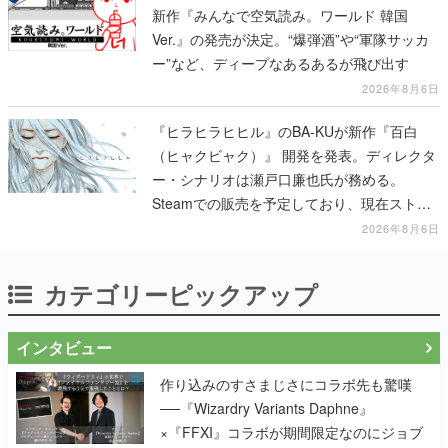
新作『みんなで空気読み。ワールド 韓国
Ver.』の発売が決定。“爆弾酒”や“軍隊サッカ
ー”など、ディープなあるあるが飛び出す
2026年8月6日
『ヒラヒラヒヒル』のBA-KUが新作『百白
（ヒャクビャク）』 開発を発表。ディレクタ
ー・シナリオは瀬戸口廉也氏が務める。
Steamでの販売を予定しており、現在ストア
ページを準備中
2026年8月6日
カテゴリーピックアップ
インタビュー
作り込みのすさまじさにコラボ先も驚嘆
──『Wizardry Variants Daphne』
×『FFXI』コラボが期間限定なのにジョブ