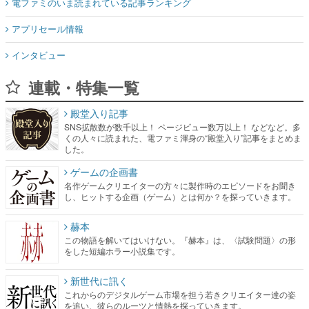
電ファミのいま読まれている記事ランキング
アプリセール情報
インタビュー
連載・特集一覧
殿堂入り記事
SNS拡散数が数千以上！ ページビュー数万以上！ などなど。多
くの人々に読まれた、電ファミ渾身の“殿堂入り”記事をまとめま
した。
ゲームの企画書
名作ゲームクリエイターの方々に製作時のエピソードをお聞き
し、ヒットする企画（ゲーム）とは何か？を探っていきます。
赫本
この物語を解いてはいけない。『赫本』は、〈試験問題〉の形
をした短編ホラー小説集です。
新世代に訊く
これからのデジタルゲーム市場を担う若きクリエイター達の姿
を追い、彼らのルーツと情熱を探っていきます。