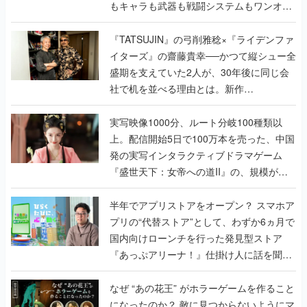
もキャラも武器も戦闘システムもワンオフ
で作り込まれた理由を両ディレクターに聞
く
『TATSUJIN』の弓削雅稔×『ライデンファ
イターズ』の齋藤貴幸──かつて縦シュー全
盛期を支えていた2人が、30年後に同じ会
社で机を並べる理由とは。新作
『TATSUJIN EXTREME』で初タッグを組
んだレジェンド2人に訊く開発秘話
実写映像1000分、ルート分岐100種類以
上。配信開始5日で100万本を売った、中国
発の実写インタラクティブドラマゲーム
『盛世天下：女帝への道II』の、規模が違
うこだわりをプロデューサーに聞いた
半年でアプリストアをオープン？ スマホア
プリの“代替ストア”として、わずか6ヵ月で
国内向けローンチを行った発見型ストア
『あっぷアリーナ！』仕掛け人に話を聞い
てみた
なぜ “あの花王” がホラーゲームを作ること
になったのか？ 敵に見つからないようにマ