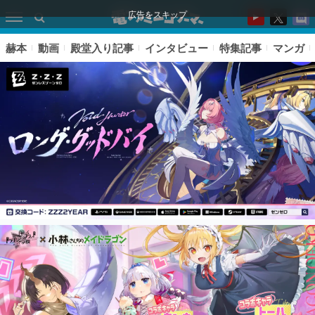
広告をスキップ
赫本
動画
殿堂入り記事
インタビュー
特集記事
マンガ
ピックアップ
電ファミのいま読まれている記事ランキング
アプリセール情報