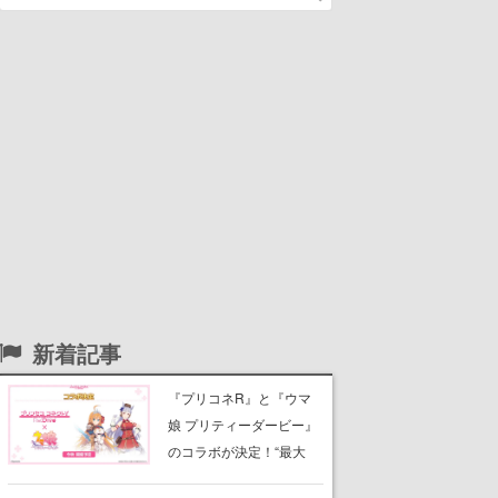
新着記事
『プリコネR』と『ウマ
娘 プリティーダービー』
のコラボが決定！“最大
170連無料”の8.5周年キャ