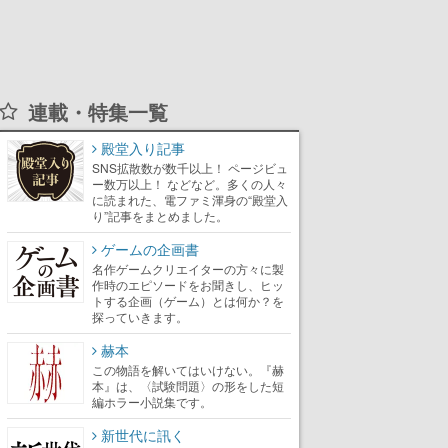
連載・特集一覧
殿堂入り記事
SNS拡散数が数千以上！ ページビュ
ー数万以上！ などなど。多くの人々
に読まれた、電ファミ渾身の“殿堂入
り”記事をまとめました。
ゲームの企画書
名作ゲームクリエイターの方々に製
作時のエピソードをお聞きし、ヒッ
トする企画（ゲーム）とは何か？を
探っていきます。
赫本
この物語を解いてはいけない。『赫
本』は、〈試験問題〉の形をした短
編ホラー小説集です。
新世代に訊く