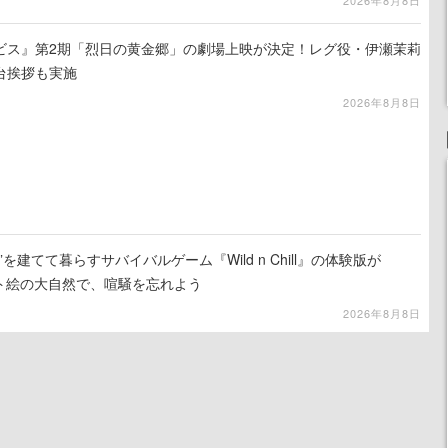
ビス』第2期「烈日の黄金郷」の劇場上映が決定！レグ役・伊瀬茉莉
台挨拶も実施
2026年8月8日
を建てて暮らすサバイバルゲーム『Wild n Chill』の体験版が
ット絵の大自然で、喧騒を忘れよう
2026年8月8日