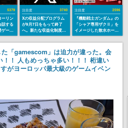
5379
3740
2596
注目度
注目度
ローリン
Xの収益分配プログラム
『機動戦士ガンダム』の
会話する
が9月7日をもって終了
「シャア専用ザクⅡ」を
愛ゲーム
へ。新たな収益化制度
イメージした散水ホース
ソウルラ
「Original Content
リールが予約開始。本体
。返事に
Rewards Program」を
にはシャアのパーソナル
U
発表
マークやジオン公国軍の
「gamescom」は迫力が違った。会
エンブレム、型式番号な
い！！ 人もめっちゃ多い！！！ 桁違い
どを配置
さすがヨーロッパ最大級のゲームイベン