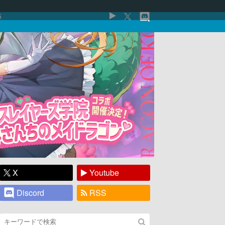
5
X
Youtube
Discord
RSS