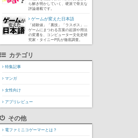
ら解き明かしていく、硬派で骨太な
評論連載です。
ゲームが変えた日本語
「経験値」「裏技」「ラスボス」…
ゲームにまつわる言葉の起源や用法
の変遷を、コンピューター文化史研
究家・タイニーP氏が徹底調査。
カテゴリ
特集記事
マンガ
女性向け
アプリレビュー
その他
電ファミニコゲーマーとは？