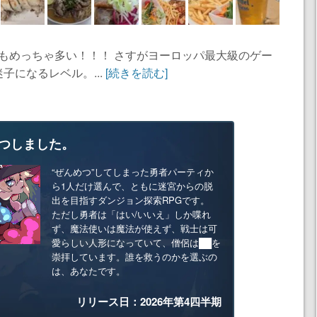
人もめっちゃ多い！！！ さすがヨーロッパ最大級のゲー
子になるレベル。...
[続きを読む]
つしました。
“ぜんめつ”してしまった勇者パーティか
ら1人だけ選んで、ともに迷宮からの脱
出を目指すダンジョン探索RPGです。
ただし勇者は「はい/いいえ」しか喋れ
ず、魔法使いは魔法が使えず、戦士は可
愛らしい人形になっていて、僧侶は██を
崇拝しています。誰を救うのかを選ぶの
は、あなたです。
リリース日：2026年第4四半期