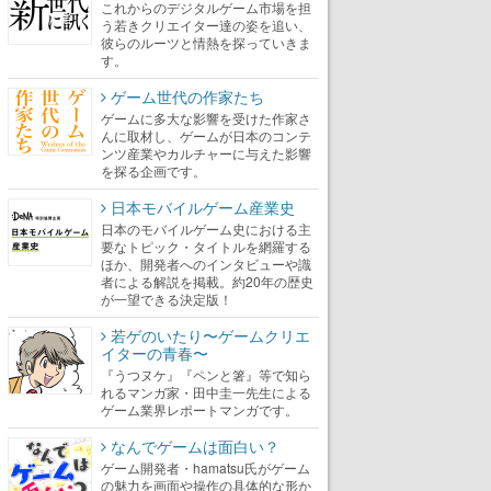
これからのデジタルゲーム市場を担
う若きクリエイター達の姿を追い、
彼らのルーツと情熱を探っていきま
す。
ゲーム世代の作家たち
ゲームに多大な影響を受けた作家さ
んに取材し、ゲームが日本のコンテ
ンツ産業やカルチャーに与えた影響
を探る企画です。
日本モバイルゲーム産業史
日本のモバイルゲーム史における主
要なトピック・タイトルを網羅する
ほか、開発者へのインタビューや識
者による解説を掲載。約20年の歴史
が一望できる決定版！
若ゲのいたり〜ゲームクリエ
イターの青春〜
『うつヌケ』『ペンと箸』等で知ら
れるマンガ家・田中圭一先生による
ゲーム業界レポートマンガです。
なんでゲームは面白い？
ゲーム開発者・hamatsu氏がゲーム
の魅力を画面や操作の具体的な形か