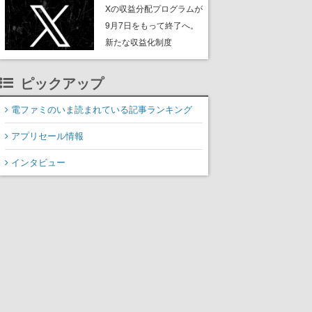
ンペーンなども発表
Xの収益分配プログラムが
9月7日をもって終了へ。
新たな収益化制度
「Original Content
Rewards Program」を発
ピックアップ
表
電ファミのいま読まれている記事ランキング
アプリセール情報
インタビュー