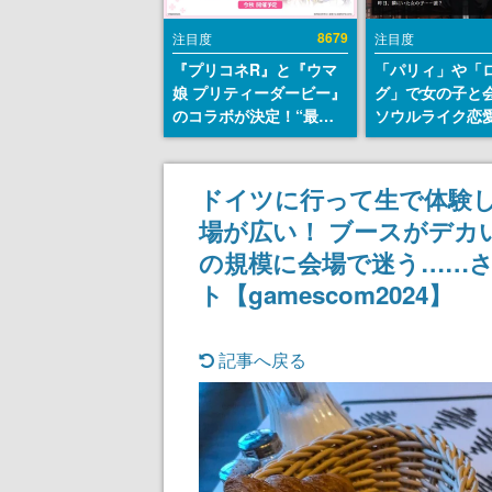
8679
注目度
注目度
『プリコネR』と『ウマ
「パリィ」や「
娘 プリティーダービー』
グ」で女の子と
のコラボが決定！“最大
ソウルライク恋
170連無料”の8.5周年キ
『小早川さんは
ャンペーンなども発表
イク』無料公開
失敗すると「YO
ドイツに行って生で体験した
DIED」
場が広い！ ブースがデカ
の規模に会場で迷う……
ト【gamescom2024】
記事へ戻る