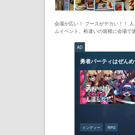
会場が広い！ ブースがデカい！！ 
ムイベント。桁違いの規模に会場で迷
AD
勇者パーティはぜんめ
インディー
RPG