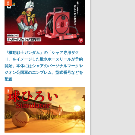
2
『機動戦士ガンダム』の「シャア専用ザク
Ⅱ」をイメージした散水ホースリールが予約
開始。本体にはシャアのパーソナルマークや
ジオン公国軍のエンブレム、型式番号などを
配置
3