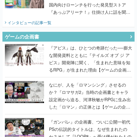
国内向けローンチを行った発見型ストア
『あっぷアリーナ！』仕掛け人に話を聞い
てみた
インタビュー
の記事一覧
ゲームの企画書
『アビス』は、ひとつの奇跡だった──膨大
な開発資料とともに『テイルズ オブ ジ ア
ビス』開発陣に聞く、「生まれた意味を知
るRPG」が生まれた理由【ゲームの企画
書】
なにが、人を「ロマンシング」させるの
か？『ロマサガ2』当時の企画書とキャラ
設定画から迫る、河津秋敏がRPGに生み出
した「ロマン」の正体とは【ゲームの企画
書】
『ガンパレ』の企画書、ついに公開━初代
PSの伝説的タイトルは、なぜ生まれたの
か？そして『LOOP8』へ受け継がれたもの