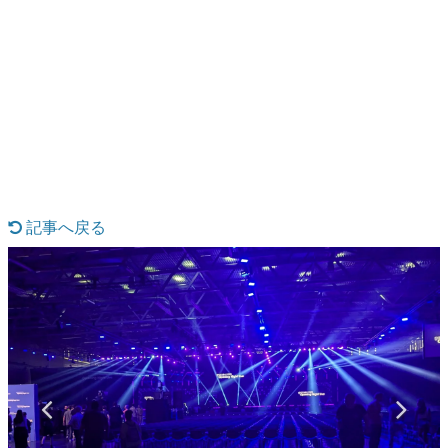
日本のコンテンツ産業やカルチャーに与えた影響を探る企
画です。
日本モバイルゲーム産業史
日本のモバイルゲーム史における主要なトピック・タイト
ルを網羅するほか、開発者へのインタビューや識者による
解説を掲載。約20年の歴史が一望できる決定版！
若ゲのいたり〜ゲームクリエイターの青春〜
『うつヌケ』『ペンと箸』等で知られるマンガ家・田中圭
一先生によるゲーム業界レポートマンガです。
記事へ戻る
なんでゲームは面白い？
ゲーム開発者・hamatsu氏がゲームの魅力を画面や操作の
具体的な形から解き明かしていく、硬派で骨太な評論連載
です。
ゲームが変えた日本語
「経験値」「裏技」「ラスボス」… ゲームにまつわる言葉
の起源や用法の変遷を、コンピューター文化史研究家・タ
イニーP氏が徹底調査。
カテゴリ
特集記事