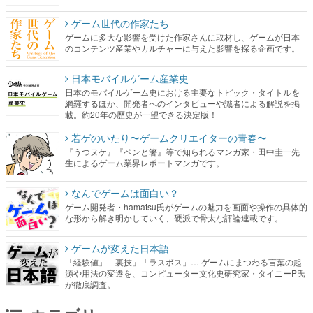
ゲーム世代の作家たち
ゲームに多大な影響を受けた作家さんに取材し、ゲームが日本
のコンテンツ産業やカルチャーに与えた影響を探る企画です。
日本モバイルゲーム産業史
日本のモバイルゲーム史における主要なトピック・タイトルを
網羅するほか、開発者へのインタビューや識者による解説を掲
載。約20年の歴史が一望できる決定版！
若ゲのいたり〜ゲームクリエイターの青春〜
『うつヌケ』『ペンと箸』等で知られるマンガ家・田中圭一先
生によるゲーム業界レポートマンガです。
なんでゲームは面白い？
ゲーム開発者・hamatsu氏がゲームの魅力を画面や操作の具体的
な形から解き明かしていく、硬派で骨太な評論連載です。
ゲームが変えた日本語
「経験値」「裏技」「ラスボス」… ゲームにまつわる言葉の起
源や用法の変遷を、コンピューター文化史研究家・タイニーP氏
が徹底調査。