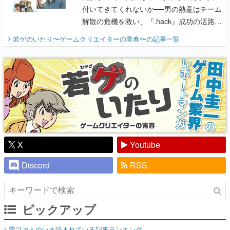
付いてきてくれないか──男の熱意はチーム
解散の危機を救い、『.hack』成功の活路を
開く。業界の快男児・松山 洋に流れる血は
若ゲのいたり〜ゲームクリエイターの青春〜
の記事一覧
『少年ジャンプ』色だった【若ゲのいた
り】
X
Youtube
Discord
RSS
ピックアップ
電ファミのいま読まれている記事ランキング