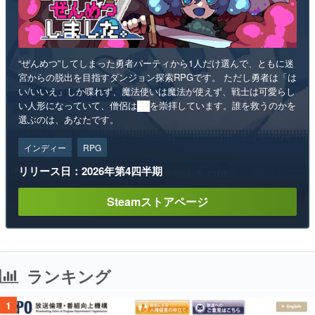
“ぜんめつ”してしまった勇者パーティから1人だけ選んで、ともに迷
宮からの脱出を目指すダンジョン探索RPGです。 ただし勇者は「は
い/いいえ」しか喋れず、魔法使いは魔法が使えず、戦士は可愛らし
い人形になっていて、僧侶は██を崇拝しています。誰を救うのかを
選ぶのは、あなたです。
インディー
RPG
リリース日：2026年第4四半期
Steamストアページ
ランキング
1