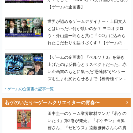
【ゲームの企画書】
世界が認めるゲームデザイナー・上田文人
とはいったい何が凄いのか？ ヨコオタロ
ウ・外山圭一郎らと共に『ICO』に込めら
れたこだわりを語り尽くす！【ゲームの企
画書】
【ゲームの企画書】『ペルソナ3』を築き
上げたのは反骨心とリスペクトだった。赤
い企画書のもとに集った“愚連隊”がシリー
ズを生まれ変わらせるまで【橋野桂インタ
ビュー】
ゲームの企画書
の記事一覧
若ゲのいたり〜ゲームクリエイターの青春〜
田中圭一のゲーム業界取材マンガ『若ゲの
いたり』第2巻が発売。『ポケモン』田尻
智さん、『ゼビウス』遠藤雅伸さんらの貴