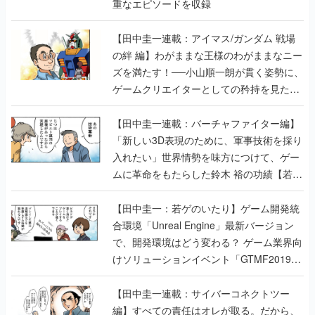
重なエピソードを収録
【田中圭一連載：アイマス/ガンダム 戦場
の絆 編】わがままな王様のわがままなニー
ズを満たす！──小山順一朗が貫く姿勢に、
ゲームクリエイターとしての矜持を見た
【若ゲのいたり最終回】
【田中圭一連載：バーチャファイター編】
「新しい3D表現のために、軍事技術を採り
入れたい」世界情勢を味方につけて、ゲー
ムに革命をもたらした鈴木 裕の功績【若ゲ
のいたり】
【田中圭一：若ゲのいたり】ゲーム開発統
合環境「Unreal Engine」最新バージョン
で、開発環境はどう変わる？ ゲーム業界向
けソリューションイベント「GTMF2019」
に行って、より理解を深めよう【PR】
【田中圭一連載：サイバーコネクトツー
編】すべての責任はオレが取る。だから、