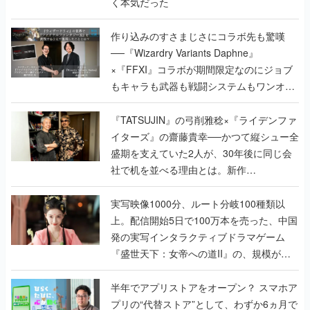
く本気だった
作り込みのすさまじさにコラボ先も驚嘆
──『Wizardry Variants Daphne』
×『FFXI』コラボが期間限定なのにジョブ
もキャラも武器も戦闘システムもワンオフ
で作り込まれた理由を両ディレクターに聞
く
『TATSUJIN』の弓削雅稔×『ライデンファ
イターズ』の齋藤貴幸──かつて縦シュー全
盛期を支えていた2人が、30年後に同じ会
社で机を並べる理由とは。新作
『TATSUJIN EXTREME』で初タッグを組
んだレジェンド2人に訊く開発秘話
実写映像1000分、ルート分岐100種類以
上。配信開始5日で100万本を売った、中国
発の実写インタラクティブドラマゲーム
『盛世天下：女帝への道II』の、規模が違
うこだわりをプロデューサーに聞いた
半年でアプリストアをオープン？ スマホア
プリの“代替ストア”として、わずか6ヵ月で