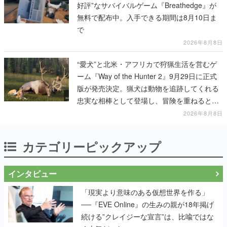
好評”なサバイバルゲーム『Breathedge』が
無料で配布中。入手できる期間は8月10日ま
で
2026年8月8日
“愛犬”と北米・アフリカで狩猟生活を営むゲ
ーム『Way of the Hunter 2』9月29日に正式
版が発売決定。猟犬は動物を追跡してくれる
忠実な相棒として登場し、冒険を重ねると成
長する。記念撮影も可能
2026年8月8日
カテゴリーピックアップ
インタビュー
「現実より意味のある仮想世界を作る」
──『EVE Online』の生みの親が18年掲げ
続ける”クレイジーな宣言”は、比喩ではな