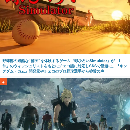
野球部の過酷な“補欠”を体験するゲーム『球ひろいSimulator』が「1
件」のウィッシュリストをもとにチェコ語に対応しSNSで話題に。『キン
グダム・カム』開発元やチェコのプロ野球選手から称賛の声
4