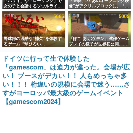
「パリィ」や「ローリング」で
「東映」の“あのオープニング映
女の子と会話するソウルライク
像”がアクリルブロックに。「東
インタビュー
恋愛ゲーム『小早川さんはソウ
映ヒストリカル グッズコレクシ
注目度
5665
注目度
5005
ルライク』無料公開。返事に失
ョン」が8月下旬より発売
連載・特集一覧
敗すると「YOU DIED」
殿堂入り記事
野球部の過酷な“補欠”を体験す
『ぽこ あ ポケモン』試作ゲーム
SNS拡散数が数千以上！ ページビュー数万以上！ などな
ど。多くの人々に読まれた、電ファミ渾身の“殿堂入り”記
るゲーム『球ひろい
プレイの様子が世界初公開、貴
事をまとめました。
Simulator』が「1件」のウィッ
重な企画書の一部も見れちゃ
シュリストをもとにチェコ語に
う。ゲームフリーク・大森滋氏
ドイツに行って生で体験した
ゲームの企画書
対応しSNSで話題に。『キング
が開発秘話を語る動画がゲーム
名作ゲームクリエイターの方々に製作時のエピソードをお
「gamescom」は迫力が違った。会場が広
ダム・カム』開発元やチェコの
フリーク公式YouTubeで公開中
聞きし、ヒットする企画（ゲーム）とは何か？を探ってい
プロ野球選手から称賛の声
きます。
い！ ブースがデカい！！ 人もめっちゃ多
赫本
い！！！ 桁違いの規模に会場で迷う……さ
この物語を解いてはいけない。『赫本』は、〈試験問題〉
すがヨーロッパ最大級のゲームイベント
の形をした短編ホラー小説集です。
【gamescom2024】
新世代に訊く
これからのデジタルゲーム市場を担う若きクリエイター達
の姿を追い、彼らのルーツと情熱を探っていきます。
ゲーム世代の作家たち
ゲームに多大な影響を受けた作家さんに取材し、ゲームが