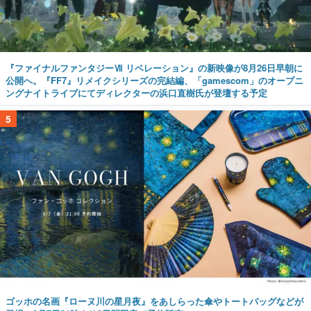
『ファイナルファンタジーⅦ リベレーション』の新映像が8月26日早朝に
公開へ。『FF7』リメイクシリーズの完結編、「gamescom」のオープニ
ングナイトライブにてディレクターの浜口直樹氏が登壇する予定
5
ゴッホの名画『ローヌ川の星月夜』をあしらった傘やトートバッグなどが