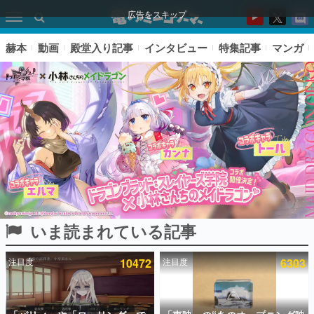
広告をスキップ
赫本
動画
殿堂入り記事
インタビュー
特集記事
マンガ
いま読まれている記事
ピックアップ
注目度
10472
注目度
6303
電ファミのいま読まれている記事ランキング
アプリセール情報