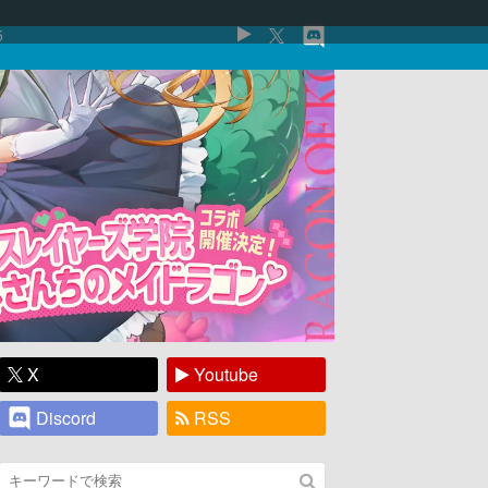
5
X
Youtube
Discord
RSS