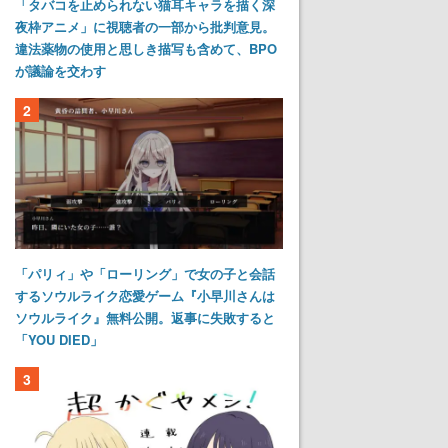
「タバコを止められない猫耳キャラを描く深
夜枠アニメ」に視聴者の一部から批判意見。
違法薬物の使用と思しき描写も含めて、BPO
が議論を交わす
2
「パリィ」や「ローリング」で女の子と会話
するソウルライク恋愛ゲーム『小早川さんは
ソウルライク』無料公開。返事に失敗すると
「YOU DIED」
3