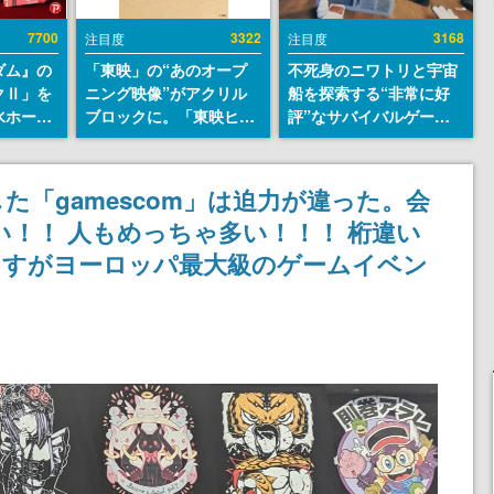
7700
3322
3168
注目度
注目度
ダム』の
「東映」の“あのオープ
不死身のニワトリと宇宙
クⅡ」を
ニング映像”がアクリル
船を探索する“非常に好
水ホース
ブロックに。「東映ヒス
評”なサバイバルゲーム
始。本体
トリカル グッズコレクシ
『Breathedge』が無料
ーソナル
ョン」が8月下旬より発
で配布中。入手できる期
公国軍の
売
間は8月10日まで
「gamescom」は迫力が違った。会
式番号な
い！！ 人もめっちゃ多い！！！ 桁違い
さすがヨーロッパ最大級のゲームイベン