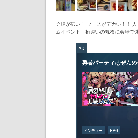
会場が広い！ ブースがデカい！！ 
ムイベント。桁違いの規模に会場で迷
AD
勇者パーティはぜんめ
インディー
RPG