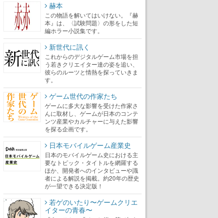
赫本
この物語を解いてはいけない。『赫
本』は、〈試験問題〉の形をした短
編ホラー小説集です。
新世代に訊く
これからのデジタルゲーム市場を担
う若きクリエイター達の姿を追い、
彼らのルーツと情熱を探っていきま
す。
ゲーム世代の作家たち
ゲームに多大な影響を受けた作家さ
んに取材し、ゲームが日本のコンテ
ンツ産業やカルチャーに与えた影響
を探る企画です。
日本モバイルゲーム産業史
日本のモバイルゲーム史における主
要なトピック・タイトルを網羅する
ほか、開発者へのインタビューや識
者による解説を掲載。約20年の歴史
が一望できる決定版！
若ゲのいたり〜ゲームクリエ
イターの青春〜