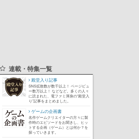
連載・特集一覧
殿堂入り記事
SNS拡散数が数千以上！ ページビュ
ー数万以上！ などなど。多くの人々
に読まれた、電ファミ渾身の“殿堂入
り”記事をまとめました。
ゲームの企画書
名作ゲームクリエイターの方々に製
作時のエピソードをお聞きし、ヒッ
トする企画（ゲーム）とは何か？を
探っていきます。