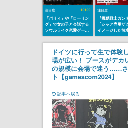
10109
注目度
注目度
「パリィ」や「ローリン
『機動戦士ガン
グ」で女の子と会話する
「シャア専用ザ
ソウルライク恋愛ゲーム
イメージした散
『小早川さんはソウルラ
リールが予約開
イク』無料公開。返事に
にはシャアのパ
失敗すると「YOU
マークやジオン
ドイツに行って生で体験した
DIED」
エンブレム、型
場が広い！ ブースがデカ
どを配置
の規模に会場で迷う……
ト【gamescom2024】
記事へ戻る