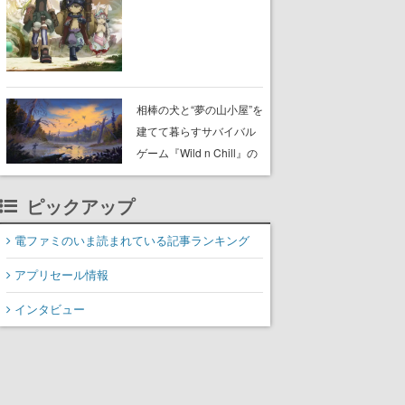
らが登壇する舞台挨拶も
実施
相棒の犬と“夢の山小屋”を
建てて暮らすサバイバル
ゲーム『Wild n Chill』の
体験版がSteamで配信
中。ドット絵の大自然
ピックアップ
で、喧騒を忘れよう
電ファミのいま読まれている記事ランキング
アプリセール情報
インタビュー