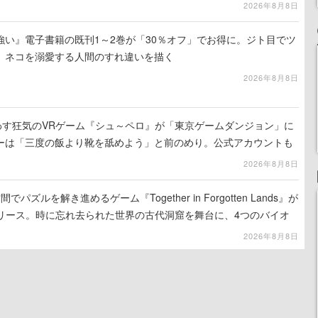
2026年8月8日
強い』電子書籍の既刊1～2巻が「30％オフ」でお得に。ジト目でツ
、ネコを溺愛する人間のすれ違いを描く
2026年8月8日
わす狂気のVRゲーム『シュ～ペロ』が「東京ゲームダンジョン」に
ーは「三度の飯より靴を舐めよう」と前のめり。公式アカウントも
リースに向けて開発中
2026年8月8日
ズルを解き進めるゲーム『Together in Forgotten Lands』が
でリリース。時に忘れ去られた世界の古代洞窟を舞台に、4つのバイオ
出を目指す
2026年8月8日