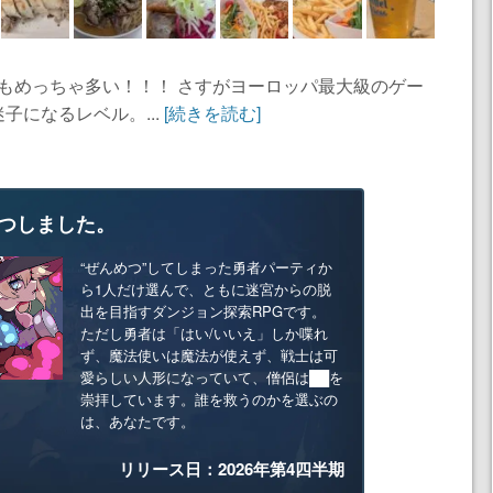
人もめっちゃ多い！！！ さすがヨーロッパ最大級のゲー
子になるレベル。...
[続きを読む]
つしました。
“ぜんめつ”してしまった勇者パーティか
ら1人だけ選んで、ともに迷宮からの脱
出を目指すダンジョン探索RPGです。
ただし勇者は「はい/いいえ」しか喋れ
ず、魔法使いは魔法が使えず、戦士は可
愛らしい人形になっていて、僧侶は██を
崇拝しています。誰を救うのかを選ぶの
は、あなたです。
リリース日：2026年第4四半期