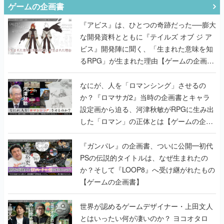
ゲームの企画書
『アビス』は、ひとつの奇跡だった──膨大
な開発資料とともに『テイルズ オブ ジ ア
ビス』開発陣に聞く、「生まれた意味を知
るRPG」が生まれた理由【ゲームの企画
書】
なにが、人を「ロマンシング」させるの
か？『ロマサガ2』当時の企画書とキャラ
設定画から迫る、河津秋敏がRPGに生み出
した「ロマン」の正体とは【ゲームの企画
書】
『ガンパレ』の企画書、ついに公開━初代
PSの伝説的タイトルは、なぜ生まれたの
か？そして『LOOP8』へ受け継がれたもの
【ゲームの企画書】
世界が認めるゲームデザイナー・上田文人
とはいったい何が凄いのか？ ヨコオタロ