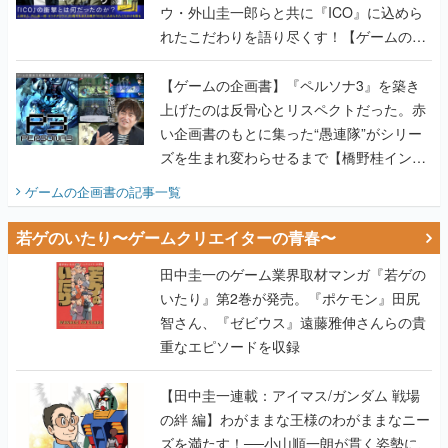
ウ・外山圭一郎らと共に『ICO』に込めら
れたこだわりを語り尽くす！【ゲームの企
画書】
【ゲームの企画書】『ペルソナ3』を築き
上げたのは反骨心とリスペクトだった。赤
い企画書のもとに集った“愚連隊”がシリー
ズを生まれ変わらせるまで【橋野桂インタ
ビュー】
ゲームの企画書
の記事一覧
若ゲのいたり〜ゲームクリエイターの青春〜
田中圭一のゲーム業界取材マンガ『若ゲの
いたり』第2巻が発売。『ポケモン』田尻
智さん、『ゼビウス』遠藤雅伸さんらの貴
重なエピソードを収録
【田中圭一連載：アイマス/ガンダム 戦場
の絆 編】わがままな王様のわがままなニー
ズを満たす！──小山順一朗が貫く姿勢に、