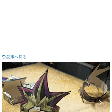
日本のコンテンツ産業やカルチャーに与えた影響を探る企
画です。
日本モバイルゲーム産業史
日本のモバイルゲーム史における主要なトピック・タイト
ルを網羅するほか、開発者へのインタビューや識者による
解説を掲載。約20年の歴史が一望できる決定版！
若ゲのいたり〜ゲームクリエイターの青春〜
『うつヌケ』『ペンと箸』等で知られるマンガ家・田中圭
一先生によるゲーム業界レポートマンガです。
記事へ戻る
なんでゲームは面白い？
ゲーム開発者・hamatsu氏がゲームの魅力を画面や操作の
具体的な形から解き明かしていく、硬派で骨太な評論連載
です。
ゲームが変えた日本語
「経験値」「裏技」「ラスボス」… ゲームにまつわる言葉
の起源や用法の変遷を、コンピューター文化史研究家・タ
イニーP氏が徹底調査。
カテゴリ
特集記事