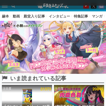
広告をスキップ
赫本
動画
殿堂入り記事
インタビュー
特集記事
マンガ
いま読まれている記事
ピックアップ
注目度
21373
注目度
20845
電ファミのいま読まれている記事ランキング
アプリセール情報