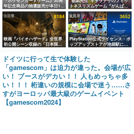
『ポケモンカードゲーム』30周
“朝凪先生”キャラデザのフィッ
年記念商品の抽選販売が本日12
トネスリズムゲーム『がんば
インタビュー
時より開始。拡張パック「30th
れ！チアリズム』Steamストア
注目度
8184
注目度
3652
CELEBRATION」のボックス
ページが公開。キャラクターの
連載・特集一覧
に、「プレミアムデッキセット
CVは陽向葵ゅかさん
エーフィ・ブラッキー」
「FUTURISTIC BOX」の計3商
殿堂入り記事
品
映画『バイオハザード』全世界
PlayStation公式ライセンス・ポ
SNS拡散数が数千以上！ ページビュー数万以上！ などな
ど。多くの人々に読まれた、電ファミ渾身の“殿堂入り”記
初公開シーン収録の「日本限
ップアップストアが池袋駅にて
事をまとめました。
定」予告映像が解禁。バイオの
期間限定で開催。夏のアパレル
日（8月10日）にあわせて、
や『ブラッドボーン』の新作ア
ドイツに行って生で体験した
ゲームの企画書
「ラクーンシティ総合病院」へ
イテムが登場
名作ゲームクリエイターの方々に製作時のエピソードをお
「gamescom」は迫力が違った。会場が広
行く配達人の姿が披露
聞きし、ヒットする企画（ゲーム）とは何か？を探ってい
きます。
い！ ブースがデカい！！ 人もめっちゃ多
赫本
い！！！ 桁違いの規模に会場で迷う……さ
この物語を解いてはいけない。『赫本』は、〈試験問題〉
すがヨーロッパ最大級のゲームイベント
の形をした短編ホラー小説集です。
【gamescom2024】
新世代に訊く
これからのデジタルゲーム市場を担う若きクリエイター達
の姿を追い、彼らのルーツと情熱を探っていきます。
ゲーム世代の作家たち
ゲームに多大な影響を受けた作家さんに取材し、ゲームが