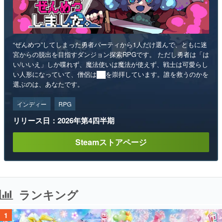
“ぜんめつ”してしまった勇者パーティから1人だけ選んで、ともに迷
宮からの脱出を目指すダンジョン探索RPGです。 ただし勇者は「は
い/いいえ」しか喋れず、魔法使いは魔法が使えず、戦士は可愛らし
い人形になっていて、僧侶は██を崇拝しています。誰を救うのかを
選ぶのは、あなたです。
インディー
RPG
リリース日：2026年第4四半期
Steamストアページ
ランキング
1