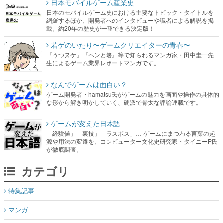
日本モバイルゲーム産業史
日本のモバイルゲーム史における主要なトピック・タイトルを
網羅するほか、開発者へのインタビューや識者による解説を掲
載。約20年の歴史が一望できる決定版！
若ゲのいたり〜ゲームクリエイターの青春〜
『うつヌケ』『ペンと箸』等で知られるマンガ家・田中圭一先
生によるゲーム業界レポートマンガです。
なんでゲームは面白い？
ゲーム開発者・hamatsu氏がゲームの魅力を画面や操作の具体的
な形から解き明かしていく、硬派で骨太な評論連載です。
ゲームが変えた日本語
「経験値」「裏技」「ラスボス」… ゲームにまつわる言葉の起
源や用法の変遷を、コンピューター文化史研究家・タイニーP氏
が徹底調査。
カテゴリ
特集記事
マンガ