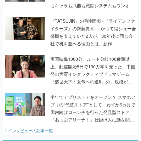
もキャラも武器も戦闘システムもワンオフ
で作り込まれた理由を両ディレクターに聞
く
『TATSUJIN』の弓削雅稔×『ライデンファ
イターズ』の齋藤貴幸──かつて縦シュー全
盛期を支えていた2人が、30年後に同じ会
社で机を並べる理由とは。新作
『TATSUJIN EXTREME』で初タッグを組
んだレジェンド2人に訊く開発秘話
実写映像1000分、ルート分岐100種類以
上。配信開始5日で100万本を売った、中国
発の実写インタラクティブドラマゲーム
『盛世天下：女帝への道II』の、規模が違
うこだわりをプロデューサーに聞いた
半年でアプリストアをオープン？ スマホア
プリの“代替ストア”として、わずか6ヵ月で
国内向けローンチを行った発見型ストア
『あっぷアリーナ！』仕掛け人に話を聞い
てみた
インタビュー
の記事一覧