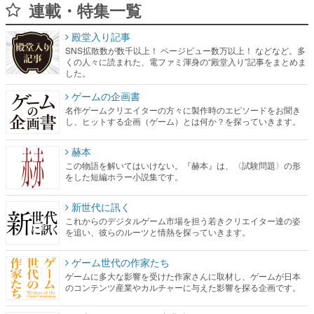
連載・特集一覧
殿堂入り記事
SNS拡散数が数千以上！ ページビュー数万以上！ などなど。多
くの人々に読まれた、電ファミ渾身の“殿堂入り”記事をまとめま
した。
ゲームの企画書
名作ゲームクリエイターの方々に製作時のエピソードをお聞き
し、ヒットする企画（ゲーム）とは何か？を探っていきます。
赫本
この物語を解いてはいけない。『赫本』は、〈試験問題〉の形
をした短編ホラー小説集です。
新世代に訊く
これからのデジタルゲーム市場を担う若きクリエイター達の姿
を追い、彼らのルーツと情熱を探っていきます。
ゲーム世代の作家たち
ゲームに多大な影響を受けた作家さんに取材し、ゲームが日本
のコンテンツ産業やカルチャーに与えた影響を探る企画です。