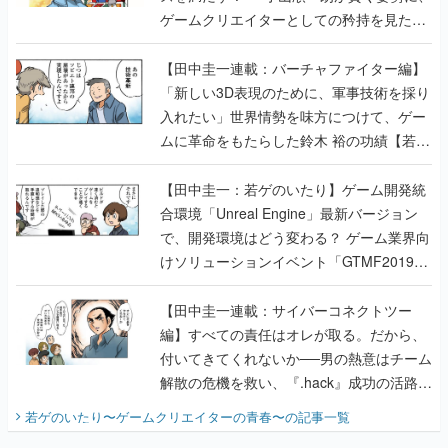
ゲームクリエイターとしての矜持を見た
【若ゲのいたり最終回】
【田中圭一連載：バーチャファイター編】
「新しい3D表現のために、軍事技術を採り
入れたい」世界情勢を味方につけて、ゲー
ムに革命をもたらした鈴木 裕の功績【若ゲ
のいたり】
【田中圭一：若ゲのいたり】ゲーム開発統
合環境「Unreal Engine」最新バージョン
で、開発環境はどう変わる？ ゲーム業界向
けソリューションイベント「GTMF2019」
に行って、より理解を深めよう【PR】
【田中圭一連載：サイバーコネクトツー
編】すべての責任はオレが取る。だから、
付いてきてくれないか──男の熱意はチーム
解散の危機を救い、『.hack』成功の活路を
開く。業界の快男児・松山 洋に流れる血は
若ゲのいたり〜ゲームクリエイターの青春〜
の記事一覧
『少年ジャンプ』色だった【若ゲのいた