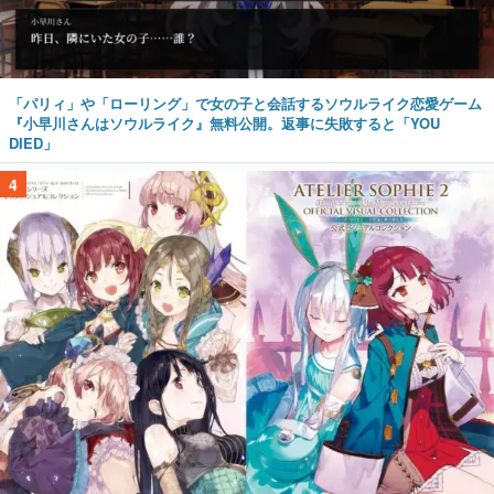
「パリィ」や「ローリング」で女の子と会話するソウルライク恋愛ゲーム
『小早川さんはソウルライク』無料公開。返事に失敗すると「YOU
DIED」
4