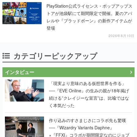
PlayStation公式ライセンス・ポップアップス
トアが池袋駅にて期間限定で開催。夏のアパ
レルや『ブラッドボーン』の新作アイテムが
登場
2026年8月10日
カテゴリーピックアップ
インタビュー
「現実より意味のある仮想世界を作る」
──『EVE Online』の生みの親が18年掲げ
続ける”クレイジーな宣言”は、比喩ではな
く本気だった
作り込みのすさまじさにコラボ先も驚嘆
──『Wizardry Variants Daphne』
×『FFXI』コラボが期間限定なのにジョブ