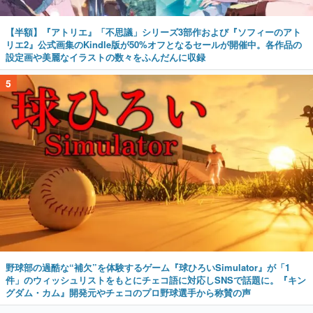
【半額】『アトリエ』「不思議」シリーズ3部作および『ソフィーのアト
リエ2』公式画集のKindle版が50%オフとなるセールが開催中。各作品の
設定画や美麗なイラストの数々をふんだんに収録
5
野球部の過酷な“補欠”を体験するゲーム『球ひろいSimulator』が「1
件」のウィッシュリストをもとにチェコ語に対応しSNSで話題に。『キン
グダム・カム』開発元やチェコのプロ野球選手から称賛の声