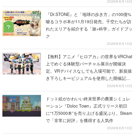
2026年8月10日
『Dr.STONE』と「地球の歩き方」の100億%
唆るコラボ本が11月19日発売。千空たちが訪
れたエリアを紹介する「旅×科学」ガイドブッ
ク
2026年8月10日
【無料】アニメ『ヒロアカ』の世界をVRChat
上でめぐる体験型バーチャル展示が開催決
定。VRデバイスなしでも入場可能で、新規描
き下ろしキービジュアルを使用した開催記念
グッズも販売
2026年8月10日
ドット絵がかわいい終末世界の農業シミュレ
ーション『Doloc Town』正式リリース初日
に“1万5000本”を売り上げる盛況ぶり。Steam
で「非常に好評」を獲得する人気作
2026年8月10日