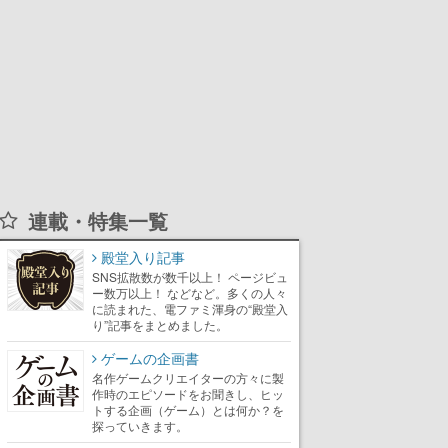
連載・特集一覧
殿堂入り記事
SNS拡散数が数千以上！ ページビュ
ー数万以上！ などなど。多くの人々
に読まれた、電ファミ渾身の“殿堂入
り”記事をまとめました。
ゲームの企画書
名作ゲームクリエイターの方々に製
作時のエピソードをお聞きし、ヒッ
トする企画（ゲーム）とは何か？を
探っていきます。