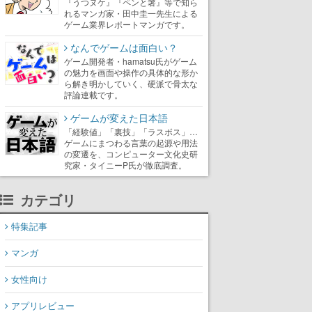
『うつヌケ』『ペンと箸』等で知ら
れるマンガ家・田中圭一先生による
ゲーム業界レポートマンガです。
なんでゲームは面白い？
ゲーム開発者・hamatsu氏がゲーム
の魅力を画面や操作の具体的な形か
ら解き明かしていく、硬派で骨太な
評論連載です。
ゲームが変えた日本語
「経験値」「裏技」「ラスボス」…
ゲームにまつわる言葉の起源や用法
の変遷を、コンピューター文化史研
究家・タイニーP氏が徹底調査。
カテゴリ
特集記事
マンガ
女性向け
アプリレビュー