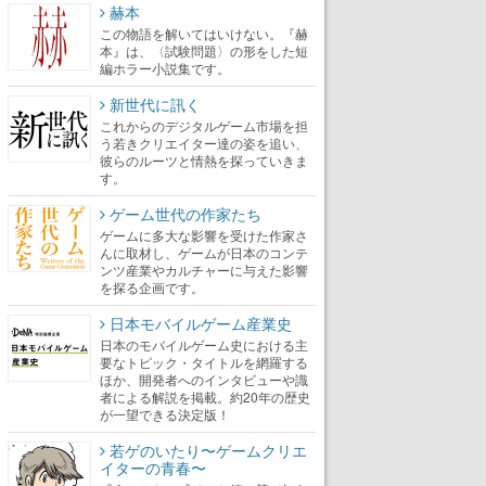
赫本
この物語を解いてはいけない。『赫
本』は、〈試験問題〉の形をした短
編ホラー小説集です。
新世代に訊く
これからのデジタルゲーム市場を担
う若きクリエイター達の姿を追い、
彼らのルーツと情熱を探っていきま
す。
ゲーム世代の作家たち
ゲームに多大な影響を受けた作家さ
んに取材し、ゲームが日本のコンテ
ンツ産業やカルチャーに与えた影響
を探る企画です。
日本モバイルゲーム産業史
日本のモバイルゲーム史における主
要なトピック・タイトルを網羅する
ほか、開発者へのインタビューや識
者による解説を掲載。約20年の歴史
が一望できる決定版！
若ゲのいたり〜ゲームクリエ
イターの青春〜