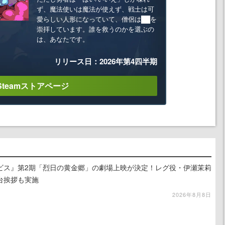
ず、魔法使いは魔法が使えず、戦士は可
愛らしい人形になっていて、僧侶は██を
崇拝しています。誰を救うのかを選ぶの
は、あなたです。
リリース日：2026年第4四半期
Steamストアページ
ビス』第2期「烈日の黄金郷」の劇場上映が決定！レグ役・伊瀬茉莉
台挨拶も実施
2026年8月8日