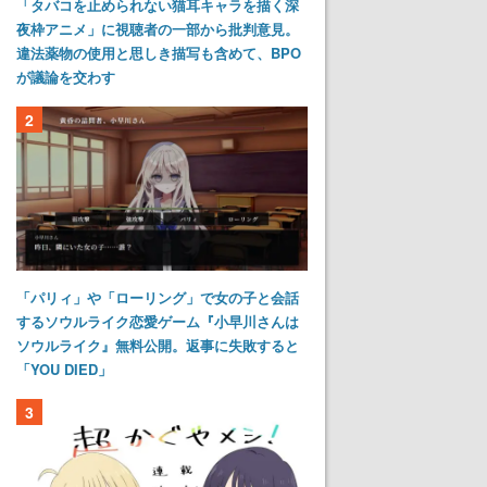
「タバコを止められない猫耳キャラを描く深
夜枠アニメ」に視聴者の一部から批判意見。
違法薬物の使用と思しき描写も含めて、BPO
が議論を交わす
2
「パリィ」や「ローリング」で女の子と会話
するソウルライク恋愛ゲーム『小早川さんは
ソウルライク』無料公開。返事に失敗すると
「YOU DIED」
3