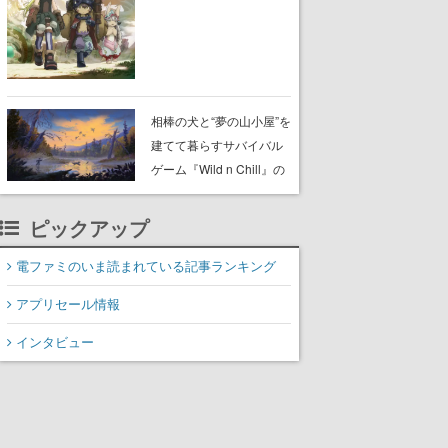
らが登壇する舞台挨拶も
実施
相棒の犬と“夢の山小屋”を
建てて暮らすサバイバル
ゲーム『Wild n Chill』の
体験版がSteamで配信
中。ドット絵の大自然
ピックアップ
で、喧騒を忘れよう
電ファミのいま読まれている記事ランキング
アプリセール情報
インタビュー