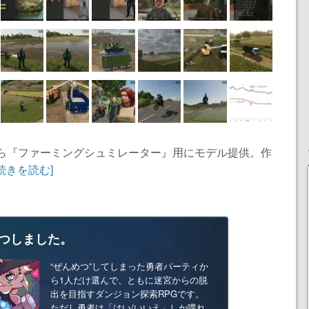
から『ファーミングシュミレーター』用にモデル提供。作
[続きを読む]
つしました。
“ぜんめつ”してしまった勇者パーティか
ら1人だけ選んで、ともに迷宮からの脱
出を目指すダンジョン探索RPGです。
ただし勇者は「はい/いいえ」しか喋れ