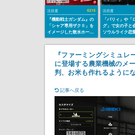
6215
注目度
注目度
『機動戦士ガンダム』の
「パリィ」や「
「シャア専用ザクⅡ」を
グ」で女の子と
イメージした散水ホース
ソウルライク恋
リールが予約開始。本体
『小早川さんは
にはシャアのパーソナル
イク』無料公開
マークやジオン公国軍の
失敗すると「YO
『ファーミングシミュレー
エンブレム、型式番号な
DIED」
に登場する農業機械のメー
どを配置
判、お米も作れるように
記事へ戻る