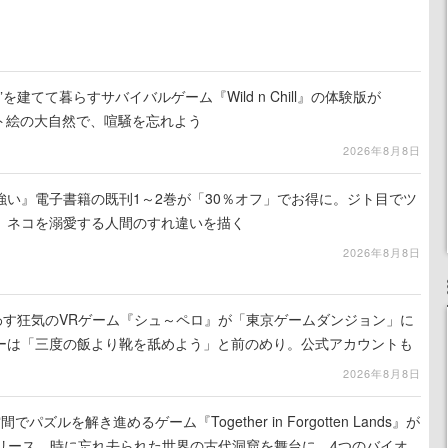
を建てて暮らすサバイバルゲーム『Wild n Chill』の体験版が
ット絵の大自然で、喧騒を忘れよう
2026年8月8日
強い』電子書籍の既刊1～2巻が「30％オフ」でお得に。ジト目でツ
、ネコを溺愛する人間のすれ違いを描く
2026年8月8日
わす狂気のVRゲーム『シュ～ペロ』が「東京ゲームダンジョン」に
ーは「三度の飯より靴を舐めよう」と前のめり。公式アカウントも
リースに向けて開発中
2026年8月8日
ズルを解き進めるゲーム『Together in Forgotten Lands』が
でリリース。時に忘れ去られた世界の古代洞窟を舞台に、4つのバイオ