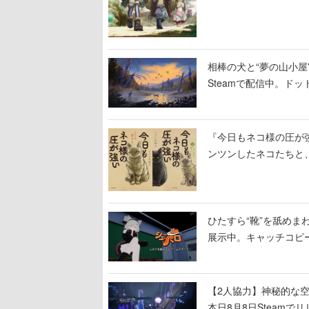
相棒の犬と“夢の山小屋”
Steamで配信中。ド
『今日もネコ様の圧が
ンツンしたネコたちと
ひたすら“靴”を舐めま
展示中。キャッチコピ
開設され、2026年リ
【2人協力】神秘的な空間でパ
本日8月8日Steam