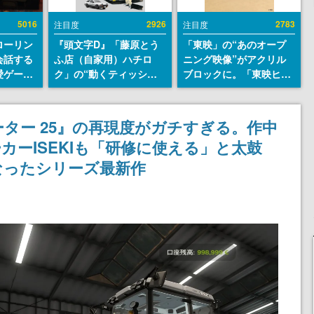
5016
2926
2783
注目度
注目度
ローリン
『頭文字D』「藤原とう
「東映」の“あのオープ
会話する
ふ店（自家用）ハチロ
ニング映像”がアクリル
愛ゲーム
ク」の“動くティッシュ
ブロックに。「東映ヒス
ソウルラ
ケース”が買えるポップ
トリカル グッズコレクシ
。返事に
アップショップが開催
ョン」が8月下旬より発
U
へ。マンガの舞台である
売
ター 25』の再現度がガチすぎる。作中
群馬の「イオンモール高
カーISEKIも「研修に使える」と太鼓
崎」にて、8月11日から8
月20日までの期間限定で
なったシリーズ最新作
開催予定