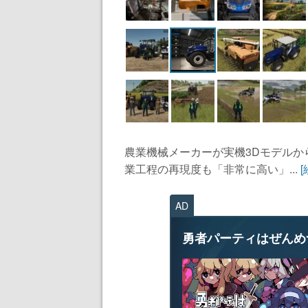
農業機械メーカーが実機3Dモデル
業工程の再現度も「非常に高い」...
AD
勇者パーティはぜんめ