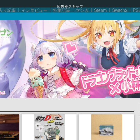
広告をスキップ
入り記事
インタビュー
特集記事
マンガ
Steam
Switch2
PS