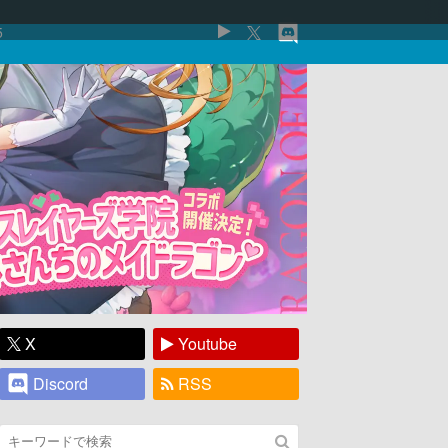
5
X
Youtube
Discord
RSS