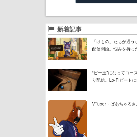
新着記事
「けもの」たちが通う
配信開始。悩みを持っ
“ビー玉”になってコース
り配信。Lo-Fiビー
VTuber・ばあちゃ