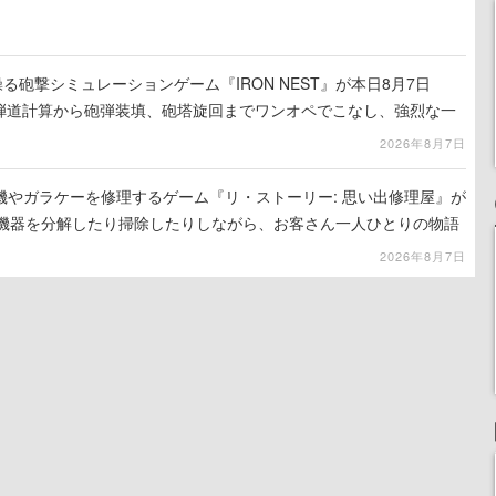
る砲撃シミュレーションゲーム『IRON NEST』が本日8月7日
。弾道計算から砲弾装填、砲塔旋回までワンオペでこなし、強烈な一
ンある作品
2026年8月7日
機やガラケーを修理するゲーム『リ・ストーリー: 思い出修理屋』が
子機器を分解したり掃除したりしながら、お客さん一人ひとりの物語
2026年8月7日