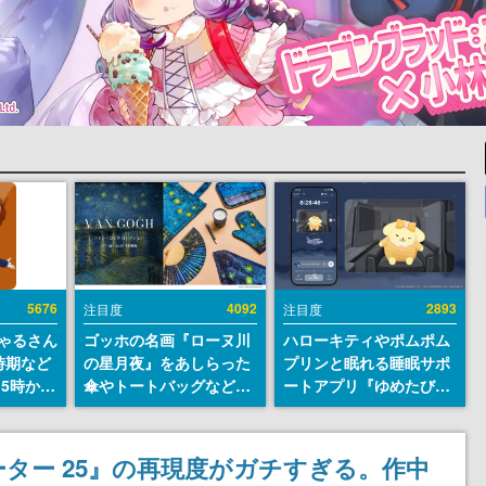
5676
4092
2893
注目度
注目度
ちゃるさん
ゴッホの名画『ローヌ川
ハローキティやポムポム
時期など
の星月夜』をあしらった
プリンと眠れる睡眠サポ
15時から
傘やトートバッグなどが
ートアプリ『ゆめたび』
登場。8月7日21時より2
が配信中。キャラごとの
日間限定で予約販売
ASMRや目覚ましアラー
ムも搭載
ター 25』の再現度がガチすぎる。作中