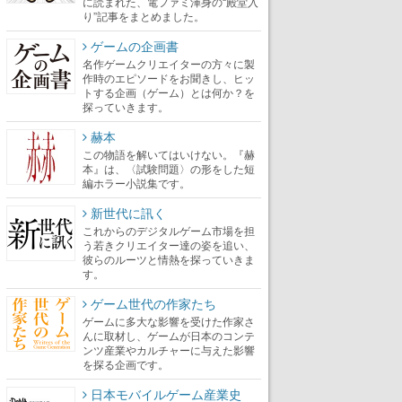
に読まれた、電ファミ渾身の“殿堂入
り”記事をまとめました。
ゲームの企画書
名作ゲームクリエイターの方々に製
作時のエピソードをお聞きし、ヒッ
トする企画（ゲーム）とは何か？を
探っていきます。
赫本
この物語を解いてはいけない。『赫
本』は、〈試験問題〉の形をした短
編ホラー小説集です。
新世代に訊く
これからのデジタルゲーム市場を担
う若きクリエイター達の姿を追い、
彼らのルーツと情熱を探っていきま
す。
ゲーム世代の作家たち
ゲームに多大な影響を受けた作家さ
んに取材し、ゲームが日本のコンテ
ンツ産業やカルチャーに与えた影響
を探る企画です。
日本モバイルゲーム産業史