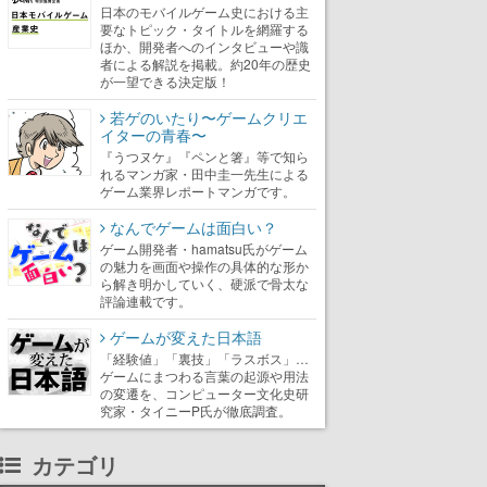
日本のモバイルゲーム史における主
要なトピック・タイトルを網羅する
ほか、開発者へのインタビューや識
者による解説を掲載。約20年の歴史
が一望できる決定版！
若ゲのいたり〜ゲームクリエ
イターの青春〜
『うつヌケ』『ペンと箸』等で知ら
れるマンガ家・田中圭一先生による
ゲーム業界レポートマンガです。
なんでゲームは面白い？
ゲーム開発者・hamatsu氏がゲーム
の魅力を画面や操作の具体的な形か
ら解き明かしていく、硬派で骨太な
評論連載です。
ゲームが変えた日本語
「経験値」「裏技」「ラスボス」…
ゲームにまつわる言葉の起源や用法
の変遷を、コンピューター文化史研
究家・タイニーP氏が徹底調査。
カテゴリ