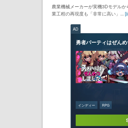
農業機械メーカーが実機3Dモデル
業工程の再現度も「非常に高い」...
AD
勇者パーティはぜんめ
インディー
RPG