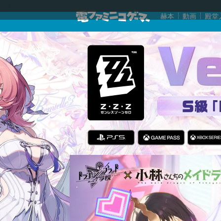
赫本
動画
殿堂