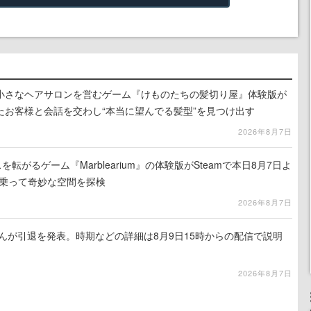
小さなヘアサロンを営むゲーム『けものたちの髪切り屋』体験版が
たお客様と会話を交わし“本当に望んでる髪型”を見つけ出す
2026年8月7日
を転がるゲーム『Marblearium』の体験版がSteamで本日8月7日よ
トに乗って奇妙な空間を探検
2026年8月7日
るさんが引退を発表。時期などの詳細は8月9日15時からの配信で説明
2026年8月7日