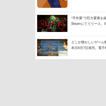
“手作業”で巨大要塞を操
Steamにてリリース
撃をブチかませるロマ
どこか懐かしいゲーム
本日8月7日発売。電
に耳を傾ける