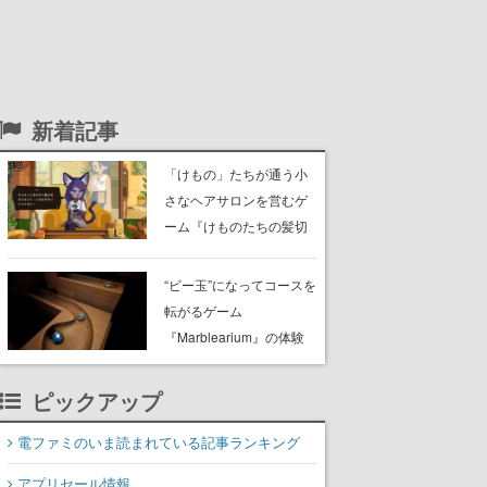
新着記事
「けもの」たちが通う小
さなヘアサロンを営むゲ
ーム『けものたちの髪切
り屋』体験版が配信開
始。悩みを持ったお客様
“ビー玉”になってコースを
と会話を交わし“本当に望
転がるゲーム
んでる髪型”を見つけ出す
『Marblearium』の体験
版がSteamで本日8月7日
より配信。Lo-Fiビートに
ピックアップ
乗って奇妙な空間を探検
電ファミのいま読まれている記事ランキング
アプリセール情報