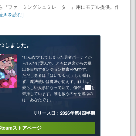
から『ファーミングシュミレーター』用にモデル提供。作
[続きを読む]
つしました。
“ぜんめつ”してしまった勇者パーティか
ら1人だけ選んで、ともに迷宮からの脱
出を目指すダンジョン探索RPGです。
ただし勇者は「はい/いいえ」しか喋れ
ず、魔法使いは魔法が使えず、戦士は可
愛らしい人形になっていて、僧侶は██を
崇拝しています。誰を救うのかを選ぶの
は、あなたです。
リリース日：2026年第4四半期
Steamストアページ