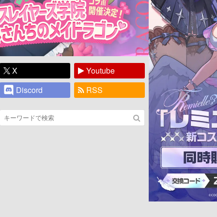
X
Youtube
Discord
RSS