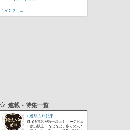
インタビュー
連載・特集一覧
殿堂入り記事
SNS拡散数が数千以上！ ページビュ
ー数万以上！ などなど。多くの人々