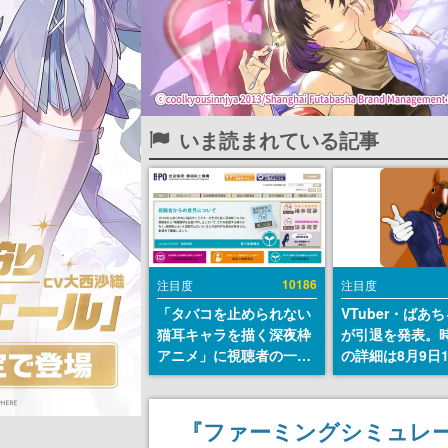
いま読まれている記事
10186
注目度
注目度
「タバコを止められない
VTuber・ばあ
猫耳キャラを描く深夜枠
が引退を発表。
アニメ」に視聴者の一部
の詳細は8月9日
から批判意見。違法薬物
の配信で説明
の使用と思しき描写も含
めて、BPOが議論を交わ
『ファーミングシミュレー
す