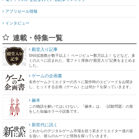
アプリセール情報
インタビュー
連載・特集一覧
殿堂入り記事
SNS拡散数が数千以上！ ページビュー数万以上！ などなど。多
くの人々に読まれた、電ファミ渾身の“殿堂入り”記事をまとめま
した。
ゲームの企画書
名作ゲームクリエイターの方々に製作時のエピソードをお聞き
し、ヒットする企画（ゲーム）とは何か？を探っていきます。
赫本
この物語を解いてはいけない。『赫本』は、〈試験問題〉の形
をした短編ホラー小説集です。
新世代に訊く
これからのデジタルゲーム市場を担う若きクリエイター達の姿
を追い、彼らのルーツと情熱を探っていきます。