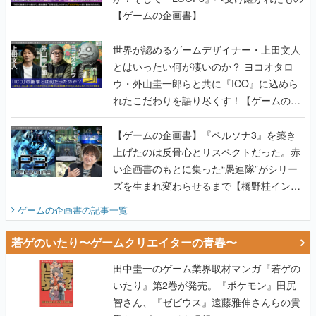
【ゲームの企画書】
世界が認めるゲームデザイナー・上田文人
とはいったい何が凄いのか？ ヨコオタロ
ウ・外山圭一郎らと共に『ICO』に込めら
れたこだわりを語り尽くす！【ゲームの企
画書】
【ゲームの企画書】『ペルソナ3』を築き
上げたのは反骨心とリスペクトだった。赤
い企画書のもとに集った“愚連隊”がシリー
ズを生まれ変わらせるまで【橋野桂インタ
ビュー】
ゲームの企画書
の記事一覧
若ゲのいたり〜ゲームクリエイターの青春〜
田中圭一のゲーム業界取材マンガ『若ゲの
いたり』第2巻が発売。『ポケモン』田尻
智さん、『ゼビウス』遠藤雅伸さんらの貴