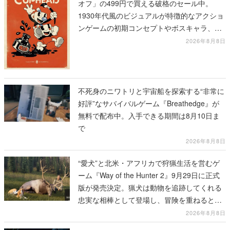
オフ」の499円で買える破格のセール中。
1930年代風のビジュアルが特徴的なアクショ
ンゲームの初期コンセプトやボスキャラ、ス
テージのイラストも収録
2026年8月8日
不死身のニワトリと宇宙船を探索する“非常に
好評”なサバイバルゲーム『Breathedge』が
無料で配布中。入手できる期間は8月10日ま
で
2026年8月8日
“愛犬”と北米・アフリカで狩猟生活を営むゲ
ーム『Way of the Hunter 2』9月29日に正式
版が発売決定。猟犬は動物を追跡してくれる
忠実な相棒として登場し、冒険を重ねると成
長する。記念撮影も可能
2026年8月8日