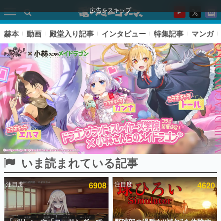
広告をスキップ
赫本
動画
殿堂入り記事
インタビュー
特集記事
マンガ
いま読まれている記事
ピックアップ
注目度
6908
注目度
4620
電ファミのいま読まれている記事ランキング
アプリセール情報