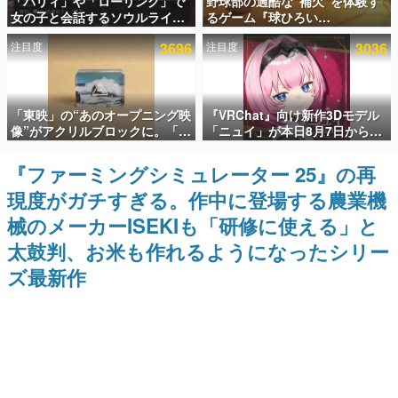
「パリィ」や「ローリング」で
野球部の過酷な“補欠”を体験す
女の子と会話するソウルライク
るゲーム『球ひろい
インタビュー
恋愛ゲーム『小早川さんはソウ
Simulator』が「1件」のウィッ
注目度
3696
注目度
3036
ルライク』無料公開。返事に失
シュリストをもとにチェコ語に
連載・特集一覧
敗すると「YOU DIED」
対応しSNSで話題に。『キング
ダム・カム』開発元やチェコの
プロ野球選手から称賛の声
殿堂入り記事
「東映」の“あのオープニング映
『VRChat』向け新作3Dモデル
SNS拡散数が数千以上！ ページビュー数万以上！ などな
ど。多くの人々に読まれた、電ファミ渾身の“殿堂入り”記
像”がアクリルブロックに。「東
「ニュイ」が本日8月7日から
事をまとめました。
映ヒストリカル グッズコレクシ
BOOTHにて発売。瞳に光る星
ョン」が8月下旬より発売
や感情豊かな表情が、小悪魔か
『ファーミングシミュレーター 25』の再
ゲームの企画書
わいい
名作ゲームクリエイターの方々に製作時のエピソードをお
現度がガチすぎる。作中に登場する農業機
聞きし、ヒットする企画（ゲーム）とは何か？を探ってい
きます。
械のメーカーISEKIも「研修に使える」と
赫本
太鼓判、お米も作れるようになったシリー
この物語を解いてはいけない。『赫本』は、〈試験問題〉
ズ最新作
の形をした短編ホラー小説集です。
新世代に訊く
これからのデジタルゲーム市場を担う若きクリエイター達
の姿を追い、彼らのルーツと情熱を探っていきます。
ゲーム世代の作家たち
ゲームに多大な影響を受けた作家さんに取材し、ゲームが