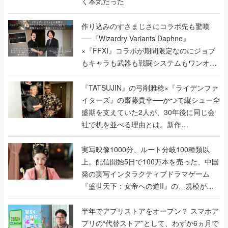
く本気だった
作り込みのすさまじさにコラボ先も驚嘆
──『Wizardry Variants Daphne』
×『FFXI』コラボが期間限定なのにジョブ
もキャラも武器も戦闘システムもワンオフ
で作り込まれた理由を両ディレクターに聞
く
『TATSUJIN』の弓削雅稔×『ライデンファ
イターズ』の齋藤貴幸──かつて縦シュー全
盛期を支えていた2人が、30年後に同じ会
社で机を並べる理由とは。新作
『TATSUJIN EXTREME』で初タッグを組
んだレジェンド2人に訊く開発秘話
実写映像1000分、ルート分岐100種類以
上。配信開始5日で100万本を売った、中国
発の実写インタラクティブドラマゲーム
『盛世天下：女帝への道II』の、規模が違
うこだわりをプロデューサーに聞いた
半年でアプリストアをオープン？ スマホア
プリの“代替ストア”として、わずか6ヵ月で