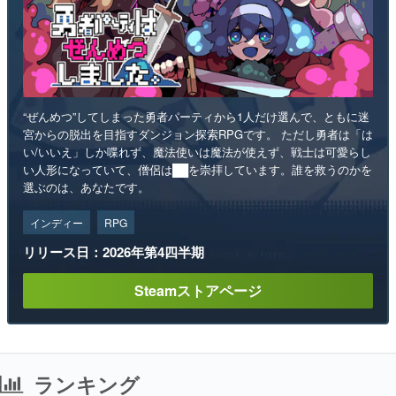
“ぜんめつ”してしまった勇者パーティから1人だけ選んで、ともに迷
宮からの脱出を目指すダンジョン探索RPGです。 ただし勇者は「は
い/いいえ」しか喋れず、魔法使いは魔法が使えず、戦士は可愛らし
い人形になっていて、僧侶は██を崇拝しています。誰を救うのかを
選ぶのは、あなたです。
インディー
RPG
リリース日：2026年第4四半期
Steamストアページ
ランキング