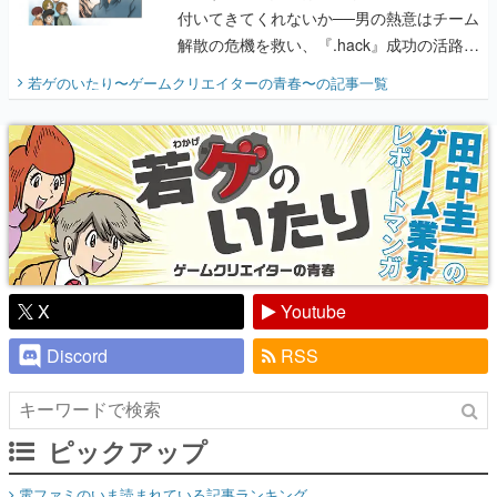
付いてきてくれないか──男の熱意はチーム
解散の危機を救い、『.hack』成功の活路を
開く。業界の快男児・松山 洋に流れる血は
若ゲのいたり〜ゲームクリエイターの青春〜
の記事一覧
『少年ジャンプ』色だった【若ゲのいた
り】
X
Youtube
Discord
RSS
ピックアップ
電ファミのいま読まれている記事ランキング