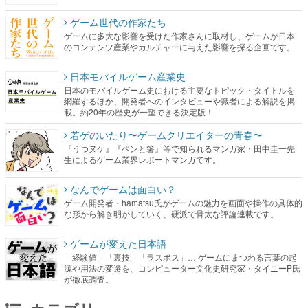
ゲーム世代の作家たち
ゲームに多大な影響を受けた作家さんに取材し、ゲームが日本
のコンテンツ産業やカルチャーに与えた影響を探る企画です。
日本モバイルゲーム産業史
日本のモバイルゲーム史における主要なトピック・タイトルを
網羅するほか、開発者へのインタビューや識者による解説を掲
載。約20年の歴史が一望できる決定版！
若ゲのいたり〜ゲームクリエイターの青春〜
『うつヌケ』『ペンと箸』等で知られるマンガ家・田中圭一先
生によるゲーム業界レポートマンガです。
なんでゲームは面白い？
ゲーム開発者・hamatsu氏がゲームの魅力を画面や操作の具体的
な形から解き明かしていく、硬派で骨太な評論連載です。
ゲームが変えた日本語
「経験値」「裏技」「ラスボス」… ゲームにまつわる言葉の起
源や用法の変遷を、コンピューター文化史研究家・タイニーP氏
が徹底調査。