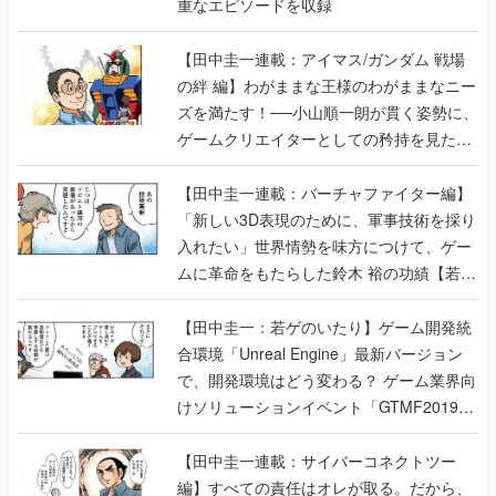
重なエピソードを収録
【田中圭一連載：アイマス/ガンダム 戦場
の絆 編】わがままな王様のわがままなニー
ズを満たす！──小山順一朗が貫く姿勢に、
ゲームクリエイターとしての矜持を見た
【若ゲのいたり最終回】
【田中圭一連載：バーチャファイター編】
「新しい3D表現のために、軍事技術を採り
入れたい」世界情勢を味方につけて、ゲー
ムに革命をもたらした鈴木 裕の功績【若ゲ
のいたり】
【田中圭一：若ゲのいたり】ゲーム開発統
合環境「Unreal Engine」最新バージョン
で、開発環境はどう変わる？ ゲーム業界向
けソリューションイベント「GTMF2019」
に行って、より理解を深めよう【PR】
【田中圭一連載：サイバーコネクトツー
編】すべての責任はオレが取る。だから、