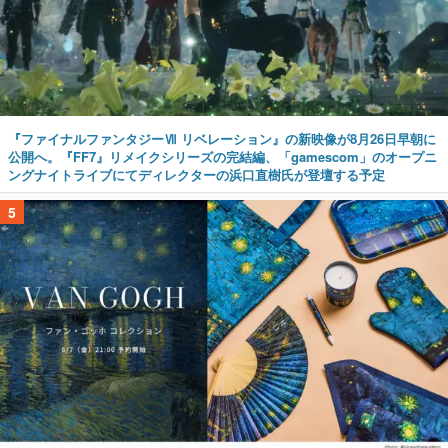
『ファイナルファンタジーⅦ リベレーション』の新映像が8月26日早朝に
公開へ。『FF7』リメイクシリーズの完結編、「gamescom」のオープニ
ングナイトライブにてディレクターの浜口直樹氏が登壇する予定
5