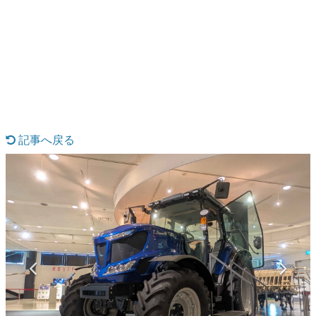
日本のコンテンツ産業やカルチャーに与えた影響を探る企
画です。
日本モバイルゲーム産業史
日本のモバイルゲーム史における主要なトピック・タイト
ルを網羅するほか、開発者へのインタビューや識者による
解説を掲載。約20年の歴史が一望できる決定版！
若ゲのいたり〜ゲームクリエイターの青春〜
『うつヌケ』『ペンと箸』等で知られるマンガ家・田中圭
一先生によるゲーム業界レポートマンガです。
記事へ戻る
なんでゲームは面白い？
ゲーム開発者・hamatsu氏がゲームの魅力を画面や操作の
具体的な形から解き明かしていく、硬派で骨太な評論連載
です。
ゲームが変えた日本語
「経験値」「裏技」「ラスボス」… ゲームにまつわる言葉
の起源や用法の変遷を、コンピューター文化史研究家・タ
イニーP氏が徹底調査。
カテゴリ
特集記事