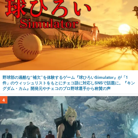
野球部の過酷な“補欠”を体験するゲーム『球ひろいSimulator』が「1
件」のウィッシュリストをもとにチェコ語に対応しSNSで話題に。『キン
グダム・カム』開発元やチェコのプロ野球選手から称賛の声
4