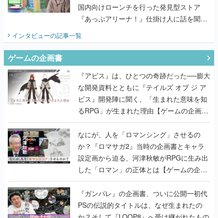
国内向けローンチを行った発見型ストア
『あっぷアリーナ！』仕掛け人に話を聞い
てみた
インタビュー
の記事一覧
ゲームの企画書
『アビス』は、ひとつの奇跡だった──膨大
な開発資料とともに『テイルズ オブ ジ ア
ビス』開発陣に聞く、「生まれた意味を知
るRPG」が生まれた理由【ゲームの企画
書】
なにが、人を「ロマンシング」させるの
か？『ロマサガ2』当時の企画書とキャラ
設定画から迫る、河津秋敏がRPGに生み出
した「ロマン」の正体とは【ゲームの企画
書】
『ガンパレ』の企画書、ついに公開━初代
PSの伝説的タイトルは、なぜ生まれたの
か？そして『LOOP8』へ受け継がれたもの