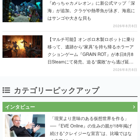
『めっちゃカメレオン』に新公式マップ「深
海」が追加。クラゲや熱帯魚が泳ぎ、海底に
はサンゴや大きな貝も
2026年8月8日
【マルチ可能】オンボロ木製ロボットに乗り
移って、遺跡から“家具”を持ち帰るホラーア
クションゲーム『GRAIN ROT』が本日8月8
日Steamにて発売。迫る“腐敗”から逃げ延
び、持ち帰った家具で基地を再建
2026年8月8日
カテゴリーピックアップ
インタビュー
「現実より意味のある仮想世界を作る」
──『EVE Online』の生みの親が18年掲げ
続ける”クレイジーな宣言”は、比喩ではな