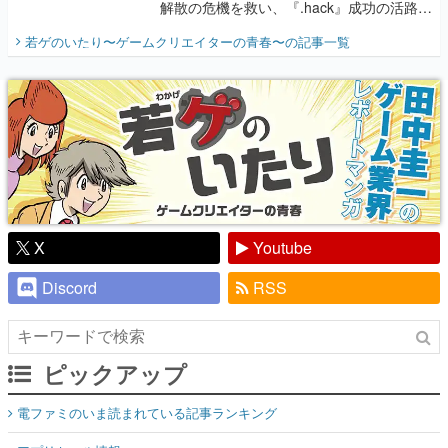
解散の危機を救い、『.hack』成功の活路を
開く。業界の快男児・松山 洋に流れる血は
若ゲのいたり〜ゲームクリエイターの青春〜
の記事一覧
『少年ジャンプ』色だった【若ゲのいた
り】
X
Youtube
Discord
RSS
ピックアップ
電ファミのいま読まれている記事ランキング