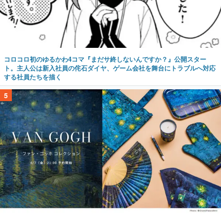
コロコロ初のゆるかわ4コマ『まだサ終しないんですか？』公開スター
ト。主人公は新入社員の侘石ダイヤ、ゲーム会社を舞台にトラブルへ対応
する社員たちを描く
5