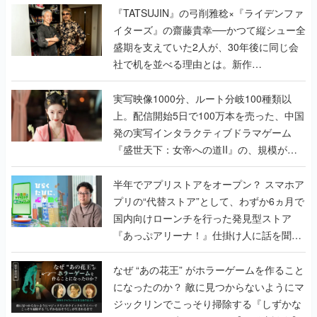
く
『TATSUJIN』の弓削雅稔×『ライデンファ
イターズ』の齋藤貴幸──かつて縦シュー全
盛期を支えていた2人が、30年後に同じ会
社で机を並べる理由とは。新作
『TATSUJIN EXTREME』で初タッグを組
んだレジェンド2人に訊く開発秘話
実写映像1000分、ルート分岐100種類以
上。配信開始5日で100万本を売った、中国
発の実写インタラクティブドラマゲーム
『盛世天下：女帝への道II』の、規模が違
うこだわりをプロデューサーに聞いた
半年でアプリストアをオープン？ スマホア
プリの“代替ストア”として、わずか6ヵ月で
国内向けローンチを行った発見型ストア
『あっぷアリーナ！』仕掛け人に話を聞い
てみた
なぜ “あの花王” がホラーゲームを作ること
になったのか？ 敵に見つからないようにマ
ジックリンでこっそり掃除する『しずかな