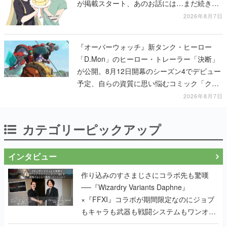
が掲載スタート、あのお話には…まだ続きが
ある！
2026年8月7日
『オーバーウォッチ』新タンク・ヒーロー
「D.Mon」のヒーロー・トレーラー「決断」
が公開。8月12日開幕のシーズン4でデビュー
予定、自らの資質に思い悩むコミック「クロ
スロード」の朗読動画も公開
2026年8月7日
カテゴリーピックアップ
インタビュー
作り込みのすさまじさにコラボ先も驚嘆
──『Wizardry Variants Daphne』
×『FFXI』コラボが期間限定なのにジョブ
もキャラも武器も戦闘システムもワンオフ
で作り込まれた理由を両ディレクターに聞