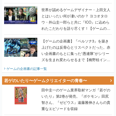
世界が認めるゲームデザイナー・上田文人
とはいったい何が凄いのか？ ヨコオタロ
ウ・外山圭一郎らと共に『ICO』に込めら
れたこだわりを語り尽くす！【ゲームの企
画書】
【ゲームの企画書】『ペルソナ3』を築き
上げたのは反骨心とリスペクトだった。赤
い企画書のもとに集った“愚連隊”がシリー
ズを生まれ変わらせるまで【橋野桂インタ
ビュー】
ゲームの企画書
の記事一覧
若ゲのいたり〜ゲームクリエイターの青春〜
田中圭一のゲーム業界取材マンガ『若ゲの
いたり』第2巻が発売。『ポケモン』田尻
智さん、『ゼビウス』遠藤雅伸さんらの貴
重なエピソードを収録