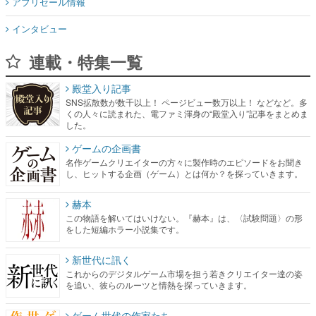
アプリセール情報
インタビュー
連載・特集一覧
殿堂入り記事
SNS拡散数が数千以上！ ページビュー数万以上！ などなど。多
くの人々に読まれた、電ファミ渾身の“殿堂入り”記事をまとめま
した。
ゲームの企画書
名作ゲームクリエイターの方々に製作時のエピソードをお聞き
し、ヒットする企画（ゲーム）とは何か？を探っていきます。
赫本
この物語を解いてはいけない。『赫本』は、〈試験問題〉の形
をした短編ホラー小説集です。
新世代に訊く
これからのデジタルゲーム市場を担う若きクリエイター達の姿
を追い、彼らのルーツと情熱を探っていきます。
ゲーム世代の作家たち