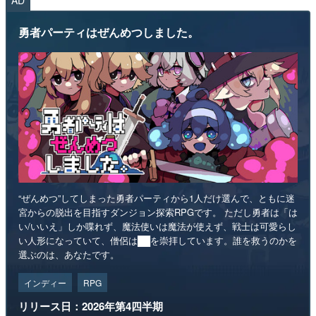
AD
勇者パーティはぜんめつしました。
“ぜんめつ”してしまった勇者パーティから1人だけ選んで、ともに迷
宮からの脱出を目指すダンジョン探索RPGです。 ただし勇者は「は
い/いいえ」しか喋れず、魔法使いは魔法が使えず、戦士は可愛らし
い人形になっていて、僧侶は██を崇拝しています。誰を救うのかを
選ぶのは、あなたです。
インディー
RPG
リリース日：2026年第4四半期