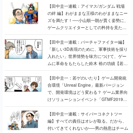
【田中圭一連載：アイマス/ガンダム 戦場
の絆 編】わがままな王様のわがままなニー
ズを満たす！──小山順一朗が貫く姿勢に、
ゲームクリエイターとしての矜持を見た
【若ゲのいたり最終回】
【田中圭一連載：バーチャファイター編】
「新しい3D表現のために、軍事技術を採り
入れたい」世界情勢を味方につけて、ゲー
ムに革命をもたらした鈴木 裕の功績【若ゲ
のいたり】
【田中圭一：若ゲのいたり】ゲーム開発統
合環境「Unreal Engine」最新バージョン
で、開発環境はどう変わる？ ゲーム業界向
けソリューションイベント「GTMF2019」
に行って、より理解を深めよう【PR】
【田中圭一連載：サイバーコネクトツー
編】すべての責任はオレが取る。だから、
付いてきてくれないか──男の熱意はチーム