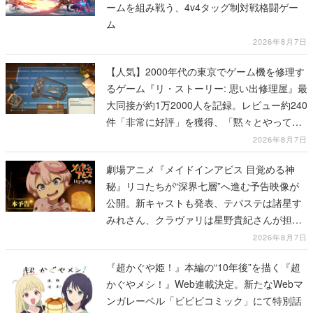
ームを組み戦う、4v4タッグ制対戦格闘ゲー
ム
2026年8月7日
【人気】2000年代の東京でゲーム機を修理す
るゲーム『リ・ストーリー: 思い出修理屋』最
大同接が約1万2000人を記録。レビュー約240
件「非常に好評」を獲得、「黙々とやってし
まった」などの声が相次ぐ
2026年8月7日
劇場アニメ『メイドインアビス 目覚める神
秘』リコたちが“深界七層”へ進む予告映像が
公開。新キャストも発表、テパステは諸星す
みれさん、クラヴァリは星野貴紀さんが担当
する
2026年8月7日
『超かぐや姫！』本編の“10年後”を描く『超
かぐやメシ！』Web連載決定。新たなWebマ
ンガレーベル「ビビビコミック」にて特別話