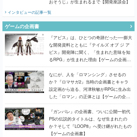
おそうじ』が生まれるまで【開発座談会】
インタビュー
の記事一覧
ゲームの企画書
『アビス』は、ひとつの奇跡だった──膨大
な開発資料とともに『テイルズ オブ ジ ア
ビス』開発陣に聞く、「生まれた意味を知
るRPG」が生まれた理由【ゲームの企画
書】
なにが、人を「ロマンシング」させるの
か？『ロマサガ2』当時の企画書とキャラ
設定画から迫る、河津秋敏がRPGに生み出
した「ロマン」の正体とは【ゲームの企画
書】
『ガンパレ』の企画書、ついに公開━初代
PSの伝説的タイトルは、なぜ生まれたの
か？そして『LOOP8』へ受け継がれたもの
【ゲームの企画書】