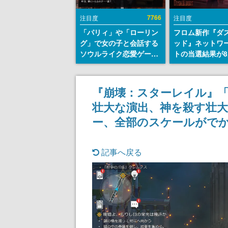
7766
注目度
注目度
「パリィ」や「ローリン
フロム新作『ダ
グ」で女の子と会話する
ッド』ネットワ
ソウルライク恋愛ゲーム
トの当選結果が8
『小早川さんはソウルラ
時に発表。応募
イク』無料公開。返事に
マイページから
失敗すると「YOU
能、テスト実施は
『崩壊：スターレイル』
DIED」
日～24日
壮大な演出、神を殺す壮
ー、全部のスケールがで
記事へ戻る