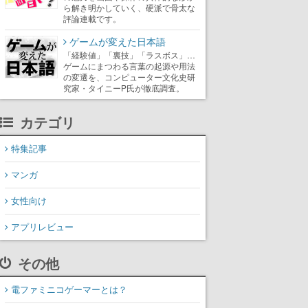
ら解き明かしていく、硬派で骨太な
評論連載です。
ゲームが変えた日本語
「経験値」「裏技」「ラスボス」…
ゲームにまつわる言葉の起源や用法
の変遷を、コンピューター文化史研
究家・タイニーP氏が徹底調査。
カテゴリ
特集記事
マンガ
女性向け
アプリレビュー
その他
電ファミニコゲーマーとは？