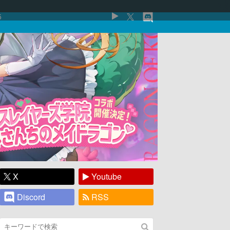
5
X
Youtube
Discord
RSS