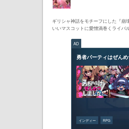
ギリシャ神話をモチーフにした『崩
いいマスコットに愛憎渦巻くライバル関
AD
勇者パーティはぜんめ
インディー
RPG