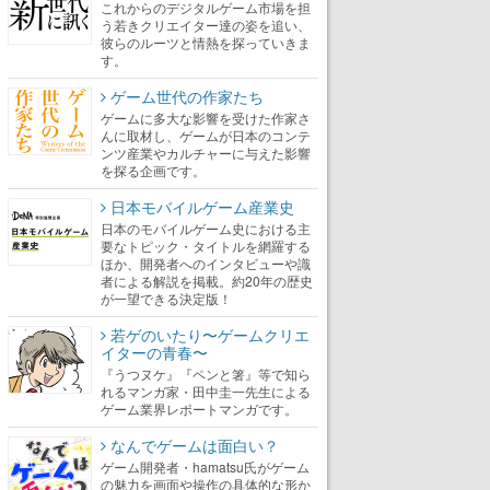
これからのデジタルゲーム市場を担
う若きクリエイター達の姿を追い、
彼らのルーツと情熱を探っていきま
す。
ゲーム世代の作家たち
ゲームに多大な影響を受けた作家さ
んに取材し、ゲームが日本のコンテ
ンツ産業やカルチャーに与えた影響
を探る企画です。
日本モバイルゲーム産業史
日本のモバイルゲーム史における主
要なトピック・タイトルを網羅する
ほか、開発者へのインタビューや識
者による解説を掲載。約20年の歴史
が一望できる決定版！
若ゲのいたり〜ゲームクリエ
イターの青春〜
『うつヌケ』『ペンと箸』等で知ら
れるマンガ家・田中圭一先生による
ゲーム業界レポートマンガです。
なんでゲームは面白い？
ゲーム開発者・hamatsu氏がゲーム
の魅力を画面や操作の具体的な形か