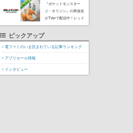
開
『ポケットモンスター
ジ・オリジン』の再放送
がTVerで配信中！レッド
（CV：竹内順子）が主人
公のオリジナルアニメ
ピックアップ
電ファミのいま読まれている記事ランキング
アプリセール情報
インタビュー