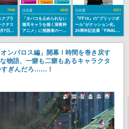
7656
4620
4521
注目度
注目度
スクブラ
「タバコを止められない
『FF10』の“ブリッツボ
ークテス
猫耳キャラを描く深夜枠
ール”がクッション化。
月7日22
アニメ」に視聴者の一部
25周年記念展「FINAL
サイトの
から批判意見。違法薬物
FANTASY X MUSEUM-
確認可
の使用と思しき描写も含
幻光の記憶-」のグッズ情
8月21
めて、BPOが議論を交わ
報が一部公開
「オンパロス編」開幕！時間を巻き戻す
す
大な物語、一癖も二癖もあるキャラクタ
かすぎんだろ……！