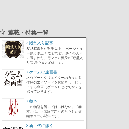
連載・特集一覧
殿堂入り記事
SNS拡散数が数千以上！ ページビュ
ー数万以上！ などなど。多くの人々
に読まれた、電ファミ渾身の“殿堂入
り”記事をまとめました。
ゲームの企画書
名作ゲームクリエイターの方々に製
作時のエピソードをお聞きし、ヒッ
トする企画（ゲーム）とは何か？を
探っていきます。
赫本
この物語を解いてはいけない。『赫
本』は、〈試験問題〉の形をした短
編ホラー小説集です。
新世代に訊く