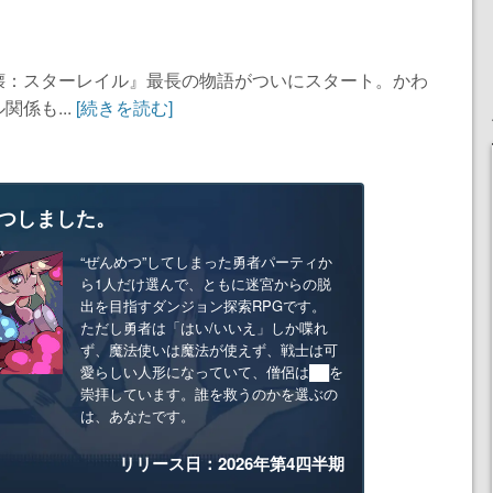
壊：スターレイル』最長の物語がついにスタート。かわ
係も...
[続きを読む]
つしました。
“ぜんめつ”してしまった勇者パーティか
ら1人だけ選んで、ともに迷宮からの脱
出を目指すダンジョン探索RPGです。
ただし勇者は「はい/いいえ」しか喋れ
ず、魔法使いは魔法が使えず、戦士は可
愛らしい人形になっていて、僧侶は██を
崇拝しています。誰を救うのかを選ぶの
は、あなたです。
リリース日：2026年第4四半期