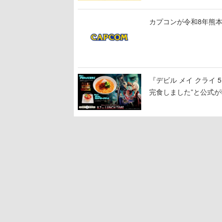
カプコンが令和8年熊本
『デビル メイ クライ
完食しました”と公式が