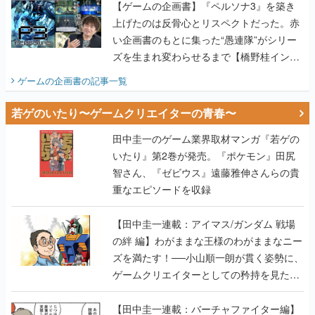
【ゲームの企画書】『ペルソナ3』を築き
上げたのは反骨心とリスペクトだった。赤
い企画書のもとに集った“愚連隊”がシリー
ズを生まれ変わらせるまで【橋野桂インタ
ビュー】
ゲームの企画書
の記事一覧
若ゲのいたり〜ゲームクリエイターの青春〜
田中圭一のゲーム業界取材マンガ『若ゲの
いたり』第2巻が発売。『ポケモン』田尻
智さん、『ゼビウス』遠藤雅伸さんらの貴
重なエピソードを収録
【田中圭一連載：アイマス/ガンダム 戦場
の絆 編】わがままな王様のわがままなニー
ズを満たす！──小山順一朗が貫く姿勢に、
ゲームクリエイターとしての矜持を見た
【若ゲのいたり最終回】
【田中圭一連載：バーチャファイター編】