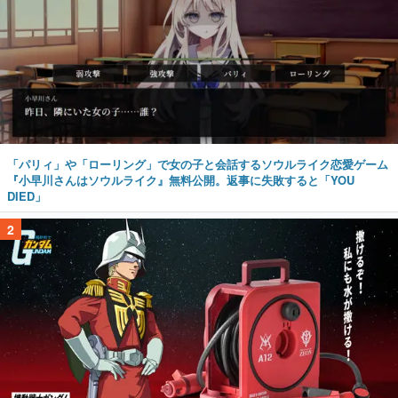
「パリィ」や「ローリング」で女の子と会話するソウルライク恋愛ゲーム
『小早川さんはソウルライク』無料公開。返事に失敗すると「YOU
DIED」
2