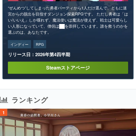
“ぜんめつ”してしまった勇者パーティから1人だけ選んで、ともに迷
宮からの脱出を目指すダンジョン探索RPGです。 ただし勇者は「は
い/いいえ」しか喋れず、魔法使いは魔法が使えず、戦士は可愛らし
い人形になっていて、僧侶は██を崇拝しています。誰を救うのかを
選ぶのは、あなたです。
インディー
RPG
リリース日：2026年第4四半期
Steamストアページ
ランキング
1