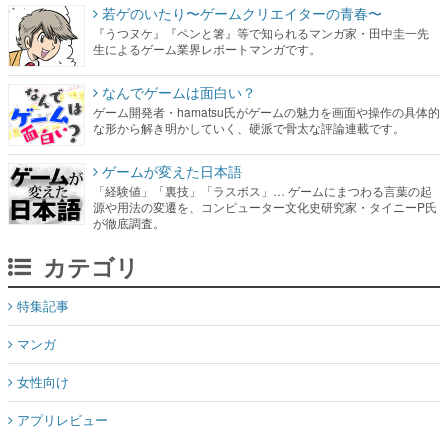
若ゲのいたり〜ゲームクリエイターの青春〜
『うつヌケ』『ペンと箸』等で知られるマンガ家・田中圭一先
生によるゲーム業界レポートマンガです。
なんでゲームは面白い？
ゲーム開発者・hamatsu氏がゲームの魅力を画面や操作の具体的
な形から解き明かしていく、硬派で骨太な評論連載です。
ゲームが変えた日本語
「経験値」「裏技」「ラスボス」… ゲームにまつわる言葉の起
源や用法の変遷を、コンピューター文化史研究家・タイニーP氏
が徹底調査。
カテゴリ
特集記事
マンガ
女性向け
アプリレビュー