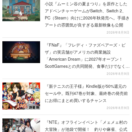
小説『ムーミン谷の夏まつり』を原作とした
アドベンチャーゲームがSwitch、Switch 2、
PC（Steam）向けに2026年秋発売へ。手描き
アートの雰囲気が良すぎる最新映像も公開
2026年8月9日
『FNaF』「フレディ・ファズベアーズ・ピ
ザ」の実店舗がアメリカの商業施設
「American Dream」に2027年オープン！
ScottGamesとの共同開発、食事だけでなくス
テージショーや没入型のホラー体験も楽しめ
2026年8月9日
る
『新テニスの王子様』Kindle版が50%還元の
セール中。既刊47巻が対象、最終巻の発売前
にお得にまとめ買いするチャンス
2026年8月9日
『NTE』オフラインイベント「メェメェ村の
大冒険」が池袋で開催！ 釣りや麻雀、公式