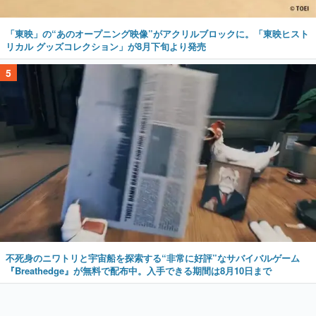
「東映」の“あのオープニング映像”がアクリルブロックに。「東映ヒスト
リカル グッズコレクション」が8月下旬より発売
5
不死身のニワトリと宇宙船を探索する“非常に好評”なサバイバルゲーム
『Breathedge』が無料で配布中。入手できる期間は8月10日まで