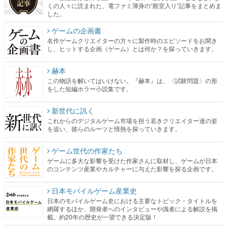
くの人々に読まれた、電ファミ渾身の“殿堂入り”記事をまとめま
した。
ゲームの企画書
名作ゲームクリエイターの方々に製作時のエピソードをお聞き
し、ヒットする企画（ゲーム）とは何か？を探っていきます。
赫本
この物語を解いてはいけない。『赫本』は、〈試験問題〉の形
をした短編ホラー小説集です。
新世代に訊く
これからのデジタルゲーム市場を担う若きクリエイター達の姿
を追い、彼らのルーツと情熱を探っていきます。
ゲーム世代の作家たち
ゲームに多大な影響を受けた作家さんに取材し、ゲームが日本
のコンテンツ産業やカルチャーに与えた影響を探る企画です。
日本モバイルゲーム産業史
日本のモバイルゲーム史における主要なトピック・タイトルを
網羅するほか、開発者へのインタビューや識者による解説を掲
載。約20年の歴史が一望できる決定版！