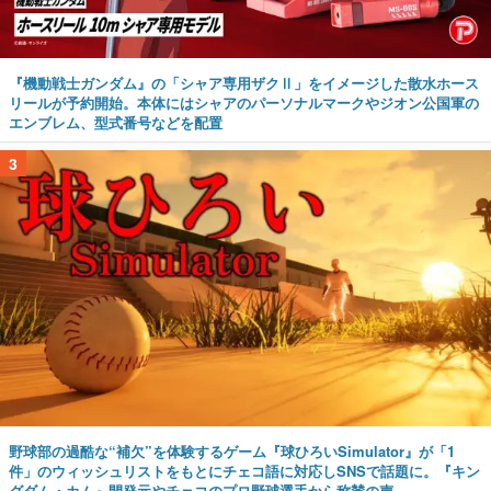
『機動戦士ガンダム』の「シャア専用ザクⅡ」をイメージした散水ホース
リールが予約開始。本体にはシャアのパーソナルマークやジオン公国軍の
エンブレム、型式番号などを配置
3
野球部の過酷な“補欠”を体験するゲーム『球ひろいSimulator』が「1
件」のウィッシュリストをもとにチェコ語に対応しSNSで話題に。『キン
グダム・カム』開発元やチェコのプロ野球選手から称賛の声