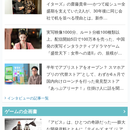
イターズ』の齋藤貴幸──かつて縦シュー全
盛期を支えていた2人が、30年後に同じ会
社で机を並べる理由とは。新作
『TATSUJIN EXTREME』で初タッグを組
んだレジェンド2人に訊く開発秘話
実写映像1000分、ルート分岐100種類以
上。配信開始5日で100万本を売った、中国
発の実写インタラクティブドラマゲーム
『盛世天下：女帝への道II』の、規模が違
うこだわりをプロデューサーに聞いた
半年でアプリストアをオープン？ スマホア
プリの“代替ストア”として、わずか6ヵ月で
国内向けローンチを行った発見型ストア
『あっぷアリーナ！』仕掛け人に話を聞い
てみた
インタビュー
の記事一覧
ゲームの企画書
『アビス』は、ひとつの奇跡だった──膨大
な開発資料とともに『テイルズ オブ ジ ア