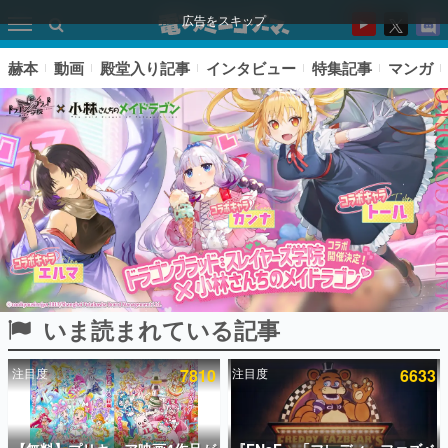
広告をスキップ
赫本
動画
殿堂入り記事
インタビュー
特集記事
マンガ
いま読まれている記事
ピックアップ
注目度
7810
注目度
6633
電ファミのいま読まれている記事ランキング
アプリセール情報