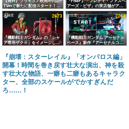
【無料】プリキュア映画4作品が
『FNaF』「フレディ・ファズベ
TVerで新たに配信スタート！な
アーズ・ピザ」の実店舗がアメ
インタビュー
んと2018年～2024年の映画ほぼ
リカの商業施設「American
注目度
2673
注目度
2244
すべてが見放題に、ぶっちゃけ
Dream」に2027年オープン！
連載・特集一覧
ありえないラインナップ
ScottGamesとの共同開発、食
事だけでなくステージショーや
没入型のホラー体験も楽しめる
殿堂入り記事
『機動戦士ガンダム』の「シャ
『機動戦士ガンダム アーセナル
SNS拡散数が数千以上！ ページビュー数万以上！ などな
ど。多くの人々に読まれた、電ファミ渾身の“殿堂入り”記
ア専用ザクⅡ」をイメージした
ベース』新作『アーセナルコマ
事をまとめました。
散水ホースリールが予約開始。
ンダー』発表！
本体にはシャアのパーソナルマ
『崩壊：スターレイル』「オンパロス編」
ゲームの企画書
ークやジオン公国軍のエンブレ
名作ゲームクリエイターの方々に製作時のエピソードをお
開幕！時間を巻き戻す壮大な演出、神を殺
ム、型式番号などを配置
聞きし、ヒットする企画（ゲーム）とは何か？を探ってい
きます。
す壮大な物語、一癖も二癖もあるキャラク
赫本
ター、全部のスケールがでかすぎんだ
この物語を解いてはいけない。『赫本』は、〈試験問題〉
ろ……！
の形をした短編ホラー小説集です。
新世代に訊く
これからのデジタルゲーム市場を担う若きクリエイター達
の姿を追い、彼らのルーツと情熱を探っていきます。
ゲーム世代の作家たち
ゲームに多大な影響を受けた作家さんに取材し、ゲームが