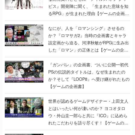
ビス』開発陣に聞く、「生まれた意味を知
るRPG」が生まれた理由【ゲームの企画
書】
なにが、人を「ロマンシング」させるの
か？『ロマサガ2』当時の企画書とキャラ
設定画から迫る、河津秋敏がRPGに生み出
した「ロマン」の正体とは【ゲームの企画
書】
『ガンパレ』の企画書、ついに公開━初代
PSの伝説的タイトルは、なぜ生まれたの
か？そして『LOOP8』へ受け継がれたもの
【ゲームの企画書】
世界が認めるゲームデザイナー・上田文人
とはいったい何が凄いのか？ ヨコオタロ
ウ・外山圭一郎らと共に『ICO』に込めら
れたこだわりを語り尽くす！【ゲームの企
画書】