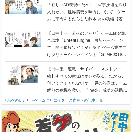
「新しい3D表現のために、軍事技術を採り
入れたい」世界情勢を味方につけて、ゲー
ムに革命をもたらした鈴木 裕の功績【若ゲ
のいたり】
【田中圭一：若ゲのいたり】ゲーム開発統
合環境「Unreal Engine」最新バージョン
で、開発環境はどう変わる？ ゲーム業界向
けソリューションイベント「GTMF2019」
に行って、より理解を深めよう【PR】
【田中圭一連載：サイバーコネクトツー
編】すべての責任はオレが取る。だから、
付いてきてくれないか──男の熱意はチーム
解散の危機を救い、『.hack』成功の活路を
開く。業界の快男児・松山 洋に流れる血は
若ゲのいたり〜ゲームクリエイターの青春〜
の記事一覧
『少年ジャンプ』色だった【若ゲのいた
り】