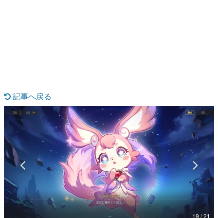
日本のコンテンツ産業やカルチャーに与えた影響を探る企
画です。
日本モバイルゲーム産業史
日本のモバイルゲーム史における主要なトピック・タイト
ルを網羅するほか、開発者へのインタビューや識者による
解説を掲載。約20年の歴史が一望できる決定版！
若ゲのいたり〜ゲームクリエイターの青春〜
『うつヌケ』『ペンと箸』等で知られるマンガ家・田中圭
一先生によるゲーム業界レポートマンガです。
記事へ戻る
なんでゲームは面白い？
ゲーム開発者・hamatsu氏がゲームの魅力を画面や操作の
具体的な形から解き明かしていく、硬派で骨太な評論連載
です。
ゲームが変えた日本語
「経験値」「裏技」「ラスボス」… ゲームにまつわる言葉
の起源や用法の変遷を、コンピューター文化史研究家・タ
イニーP氏が徹底調査。
カテゴリ
19 / 21
特集記事