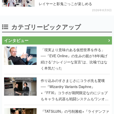
レイヤーと影鬼ごっこが楽しめる
2026年8月9日
カテゴリーピックアップ
インタビュー
「現実より意味のある仮想世界を作る」
──『EVE Online』の生みの親が18年掲げ
続ける”クレイジーな宣言”は、比喩ではな
く本気だった
作り込みのすさまじさにコラボ先も驚嘆
──『Wizardry Variants Daphne』
×『FFXI』コラボが期間限定なのにジョブ
もキャラも武器も戦闘システムもワンオフ
で作り込まれた理由を両ディレクターに聞
く
『TATSUJIN』の弓削雅稔×『ライデンファ