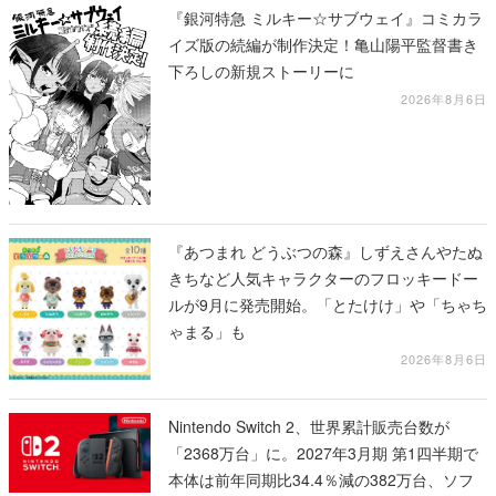
『銀河特急 ミルキー☆サブウェイ』コミカラ
イズ版の続編が制作決定！亀山陽平監督書き
下ろしの新規ストーリーに
2026年8月6日
『あつまれ どうぶつの森』しずえさんやたぬ
きちなど人気キャラクターのフロッキードー
ルが9月に発売開始。「とたけけ」や「ちゃち
ゃまる」も
2026年8月6日
Nintendo Switch 2、世界累計販売台数が
「2368万台」に。2027年3月期 第1四半期で
本体は前年同期比34.4％減の382万台、ソフ