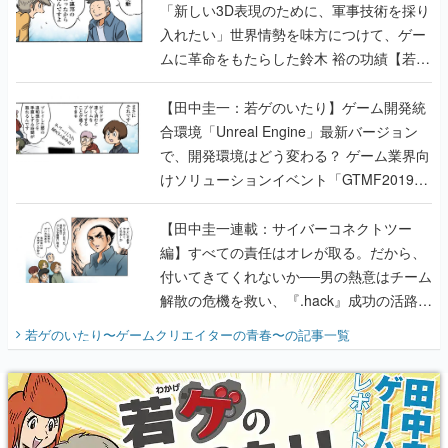
「新しい3D表現のために、軍事技術を採り
入れたい」世界情勢を味方につけて、ゲー
ムに革命をもたらした鈴木 裕の功績【若ゲ
のいたり】
【田中圭一：若ゲのいたり】ゲーム開発統
合環境「Unreal Engine」最新バージョン
で、開発環境はどう変わる？ ゲーム業界向
けソリューションイベント「GTMF2019」
に行って、より理解を深めよう【PR】
【田中圭一連載：サイバーコネクトツー
編】すべての責任はオレが取る。だから、
付いてきてくれないか──男の熱意はチーム
解散の危機を救い、『.hack』成功の活路を
開く。業界の快男児・松山 洋に流れる血は
若ゲのいたり〜ゲームクリエイターの青春〜
の記事一覧
『少年ジャンプ』色だった【若ゲのいた
り】