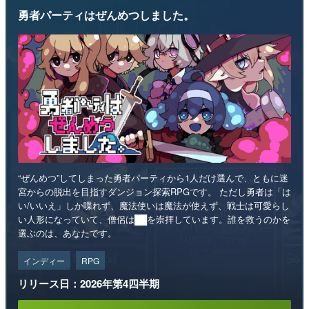
勇者パーティはぜんめつしました。
“ぜんめつ”してしまった勇者パーティから1人だけ選んで、ともに迷
宮からの脱出を目指すダンジョン探索RPGです。 ただし勇者は「は
い/いいえ」しか喋れず、魔法使いは魔法が使えず、戦士は可愛らし
い人形になっていて、僧侶は██を崇拝しています。誰を救うのかを
選ぶのは、あなたです。
インディー
RPG
リリース日：2026年第4四半期