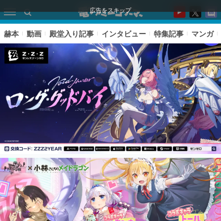
広告をスキップ
赫本
動画
殿堂入り記事
インタビュー
特集記事
マンガ
ピックアップ
電ファミのいま読まれている記事ランキング
アプリセール情報