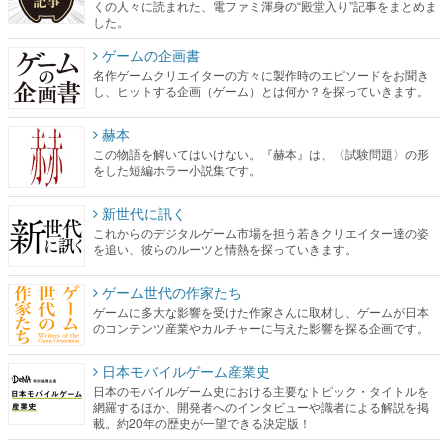
くの人々に読まれた、電ファミ渾身の“殿堂入り”記事をまとめま
した。
ゲームの企画書
名作ゲームクリエイターの方々に製作時のエピソードをお聞き
し、ヒットする企画（ゲーム）とは何か？を探っていきます。
赫本
この物語を解いてはいけない。『赫本』は、〈試験問題〉の形
をした短編ホラー小説集です。
新世代に訊く
これからのデジタルゲーム市場を担う若きクリエイター達の姿
を追い、彼らのルーツと情熱を探っていきます。
ゲーム世代の作家たち
ゲームに多大な影響を受けた作家さんに取材し、ゲームが日本
のコンテンツ産業やカルチャーに与えた影響を探る企画です。
日本モバイルゲーム産業史
日本のモバイルゲーム史における主要なトピック・タイトルを
網羅するほか、開発者へのインタビューや識者による解説を掲
載。約20年の歴史が一望できる決定版！