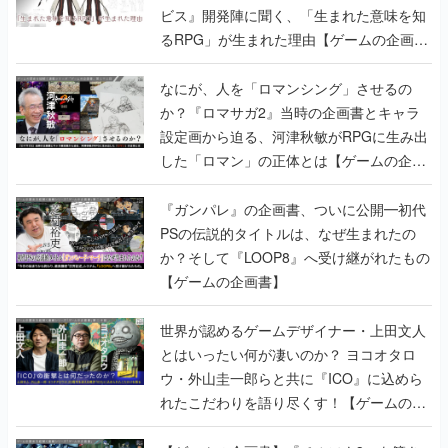
ビス』開発陣に聞く、「生まれた意味を知
るRPG」が生まれた理由【ゲームの企画
書】
なにが、人を「ロマンシング」させるの
か？『ロマサガ2』当時の企画書とキャラ
設定画から迫る、河津秋敏がRPGに生み出
した「ロマン」の正体とは【ゲームの企画
書】
『ガンパレ』の企画書、ついに公開━初代
PSの伝説的タイトルは、なぜ生まれたの
か？そして『LOOP8』へ受け継がれたもの
【ゲームの企画書】
世界が認めるゲームデザイナー・上田文人
とはいったい何が凄いのか？ ヨコオタロ
ウ・外山圭一郎らと共に『ICO』に込めら
れたこだわりを語り尽くす！【ゲームの企
画書】