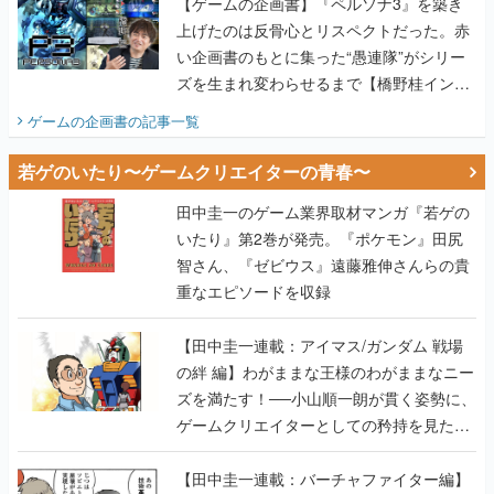
【ゲームの企画書】『ペルソナ3』を築き
上げたのは反骨心とリスペクトだった。赤
い企画書のもとに集った“愚連隊”がシリー
ズを生まれ変わらせるまで【橋野桂インタ
ビュー】
ゲームの企画書
の記事一覧
若ゲのいたり〜ゲームクリエイターの青春〜
田中圭一のゲーム業界取材マンガ『若ゲの
いたり』第2巻が発売。『ポケモン』田尻
智さん、『ゼビウス』遠藤雅伸さんらの貴
重なエピソードを収録
【田中圭一連載：アイマス/ガンダム 戦場
の絆 編】わがままな王様のわがままなニー
ズを満たす！──小山順一朗が貫く姿勢に、
ゲームクリエイターとしての矜持を見た
【若ゲのいたり最終回】
【田中圭一連載：バーチャファイター編】