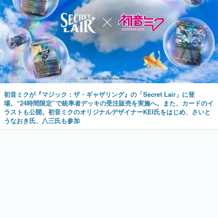
初音ミクが『マジック：ザ・ギャザリング』の「Secret Lair」に登
場。“24時間限定”で統率者デッキの受注販売を実施へ。また、カードのイ
ラストも公開。初音ミクのオリジナルデザイナーKEI氏をはじめ、さいと
うなおき氏、八三氏も参加