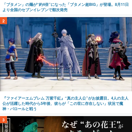
「ブタメン」の麺が“約4倍”になった「ブタメン超BIG」が登場。8月11日
より全国のセブンイレブンで順次発売
2
『ファイアーエムブレム 万紫千紅』“真の主人公”がお披露目。4人の主人
公が活躍した時代から5年後、彼らが「この世に存在しない」状況で魔
神・バロールと戦う
3