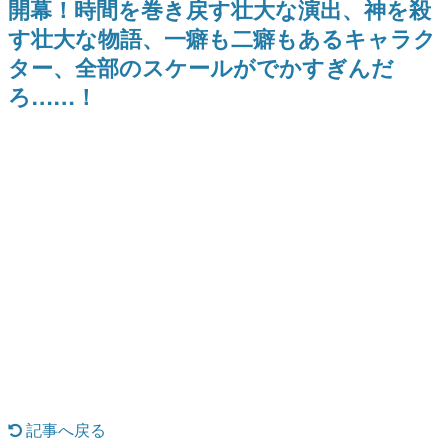
開幕！時間を巻き戻す壮大な演出、神を殺
式リリースを記念したキャンペ
日本のコンテンツ産業やカルチャーに与えた影響を探る企
ーン
す壮大な物語、一癖も二癖もあるキャラク
画です。
ター、全部のスケールがでかすぎんだ
日本モバイルゲーム産業史
日本のモバイルゲーム史における主要なトピック・タイト
ろ……！
ルを網羅するほか、開発者へのインタビューや識者による
解説を掲載。約20年の歴史が一望できる決定版！
若ゲのいたり〜ゲームクリエイターの青春〜
『うつヌケ』『ペンと箸』等で知られるマンガ家・田中圭
一先生によるゲーム業界レポートマンガです。
なんでゲームは面白い？
ゲーム開発者・hamatsu氏がゲームの魅力を画面や操作の
具体的な形から解き明かしていく、硬派で骨太な評論連載
です。
ゲームが変えた日本語
「経験値」「裏技」「ラスボス」… ゲームにまつわる言葉
の起源や用法の変遷を、コンピューター文化史研究家・タ
イニーP氏が徹底調査。
カテゴリ
記事へ戻る
特集記事