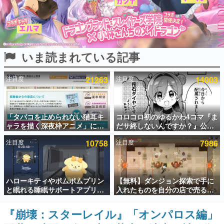
インタビュー
連載・特集一覧
いま読まれている記事
殿堂入り記事
SNS拡散数が数千以上！ ページビュー数万以上！ などな
ど。多くの人々に読まれた、電ファミ渾身の“殿堂入り”記
注目度
21263
注目度
14003
事をまとめました。
ゲームの企画書
名作ゲームクリエイターの方々に製作時のエピソードをお
聞きし、ヒットする企画（ゲーム）とは何か？を探ってい
「タバコを止められない猫耳キ
コロコロ初のゆるかわ4コマ『ま
きます。
ャラを描く深夜枠アニメ」に視
だサ終しないんですか？』公開
聴者の一部から批判意見。違法
スタート。主人公は新入社員の
赫本
注目度
10758
注目度
7986
薬物の使用と思わしき描写も含
侘石ダイヤ、ゲーム会社を舞台
この物語を解いてはいけない。『赫本』は、〈試験問題〉
めて、BPOが議論を交わす
にトラブルへ対応する社員たち
の形をした短編ホラー小説集です。
を描く
新世代に訊く
ハローキティやポムポムプリン
【無料】ダンジョン探索で手に
これからのデジタルゲーム市場を担う若きクリエイター達
と眠れる睡眠サポートアプリ
入れたものを自分の店で売るゲ
の姿を追い、彼らのルーツと情熱を探っていきます。
『ゆめたび』が配信中。キャラ
ーム『Moonlighter』がSteam
ごとのASMRや目覚ましアラー
にて無料配布中！続編
『崩壊：スターレイル』「オンパロス編」
ゲーム世代の作家たち
ムも搭載
『Moonlighter 2』の9月2日正
ゲームに多大な影響を受けた作家さんに取材し、ゲームが