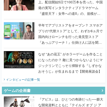
上。配信開始5日で100万本を売った、中国
発の実写インタラクティブドラマゲーム
『盛世天下：女帝への道II』の、規模が違
うこだわりをプロデューサーに聞いた
半年でアプリストアをオープン？ スマホア
プリの“代替ストア”として、わずか6ヵ月で
国内向けローンチを行った発見型ストア
『あっぷアリーナ！』仕掛け人に話を聞い
てみた
なぜ “あの花王” がホラーゲームを作ること
になったのか？ 敵に見つからないようにマ
ジックリンでこっそり掃除する『しずかな
おそうじ』が生まれるまで【開発座談会】
インタビュー
の記事一覧
ゲームの企画書
『アビス』は、ひとつの奇跡だった──膨大
な開発資料とともに『テイルズ オブ ジ ア