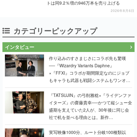
トは同9.2％増の946万本を売り上げる
2026年8月6日
カテゴリーピックアップ
インタビュー
作り込みのすさまじさにコラボ先も驚嘆
──『Wizardry Variants Daphne』
×『FFXI』コラボが期間限定なのにジョブ
もキャラも武器も戦闘システムもワンオフ
で作り込まれた理由を両ディレクターに聞
く
『TATSUJIN』の弓削雅稔×『ライデンファ
イターズ』の齋藤貴幸──かつて縦シュー全
盛期を支えていた2人が、30年後に同じ会
社で机を並べる理由とは。新作
『TATSUJIN EXTREME』で初タッグを組
んだレジェンド2人に訊く開発秘話
実写映像1000分、ルート分岐100種類以