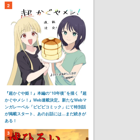
2
『超かぐや姫！』本編の“10年後”を描く『超
かぐやメシ！』Web連載決定。新たなWebマ
ンガレーベル「ビビビコミック」にて特別話
が掲載スタート、あのお話には…まだ続きが
ある！
3