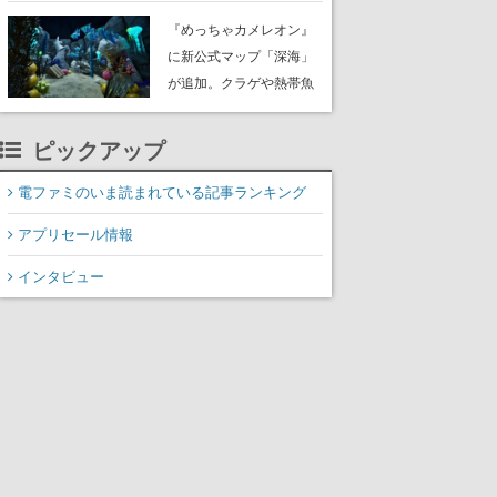
定。猟犬は動物を追跡し
『めっちゃカメレオン』
てくれる忠実な相棒とし
に新公式マップ「深海」
て登場し、冒険を重ねる
が追加。クラゲや熱帯魚
と成長する。記念撮影も
が泳ぎ、海底にはサンゴ
可能
や大きな貝も
ピックアップ
電ファミのいま読まれている記事ランキング
アプリセール情報
インタビュー