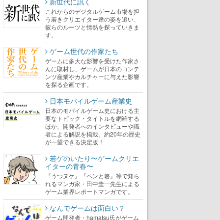
新世代に訊く
これからのデジタルゲーム市場を担
う若きクリエイター達の姿を追い、
彼らのルーツと情熱を探っていきま
す。
ゲーム世代の作家たち
ゲームに多大な影響を受けた作家さ
んに取材し、ゲームが日本のコンテ
ンツ産業やカルチャーに与えた影響
を探る企画です。
日本モバイルゲーム産業史
日本のモバイルゲーム史における主
要なトピック・タイトルを網羅する
ほか、開発者へのインタビューや識
者による解説を掲載。約20年の歴史
が一望できる決定版！
若ゲのいたり〜ゲームクリエ
イターの青春〜
『うつヌケ』『ペンと箸』等で知ら
れるマンガ家・田中圭一先生による
ゲーム業界レポートマンガです。
なんでゲームは面白い？
ゲーム開発者・hamatsu氏がゲーム