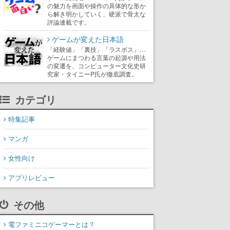
の魅力を画面や操作の具体的な形か
ら解き明かしていく、硬派で骨太な
評論連載です。
ゲームが変えた日本語
「経験値」「裏技」「ラスボス」…
ゲームにまつわる言葉の起源や用法
の変遷を、コンピューター文化史研
究家・タイニーP氏が徹底調査。
カテゴリ
特集記事
マンガ
女性向け
アプリレビュー
その他
電ファミニコゲーマーとは？