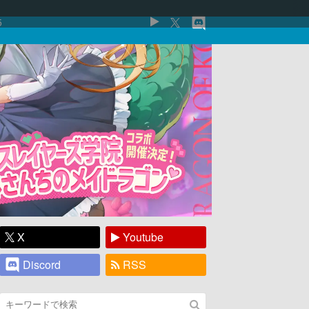
5
X
Youtube
Discord
RSS