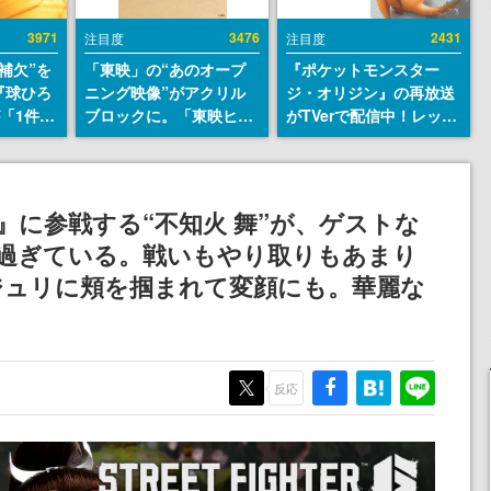
3971
3476
2431
注目度
注目度
補欠”を
「東映」の“あのオープ
『ポケットモンスター
『球ひろ
ニング映像”がアクリル
ジ・オリジン』の再放送
』が「1件」
ブロックに。「東映ヒス
がTVerで配信中！レッド
ストをも
トリカル グッズコレクシ
（CV：竹内順子）が主人
対応し
ョン」が8月下旬より発
公のオリジナルアニメ
『キング
売
発元やチ
』に参戦する“不知火 舞”が、ゲストな
選手から
み過ぎている。戦いもやり取りもあまり
ジュリに頬を掴まれて変顔にも。華麗な
反応