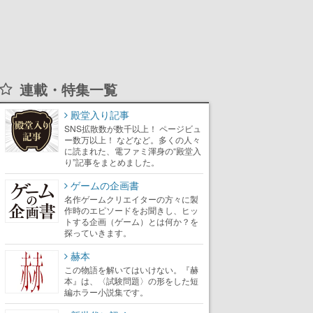
連載・特集一覧
殿堂入り記事
SNS拡散数が数千以上！ ページビュ
ー数万以上！ などなど。多くの人々
に読まれた、電ファミ渾身の“殿堂入
り”記事をまとめました。
ゲームの企画書
名作ゲームクリエイターの方々に製
作時のエピソードをお聞きし、ヒッ
トする企画（ゲーム）とは何か？を
探っていきます。
赫本
この物語を解いてはいけない。『赫
本』は、〈試験問題〉の形をした短
編ホラー小説集です。