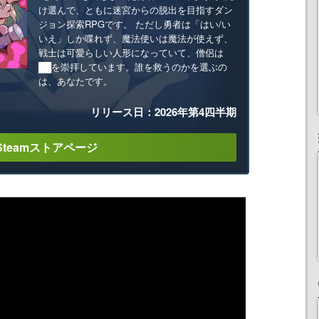
け選んで、ともに迷宮からの脱出を目指すダン
ジョン探索RPGです。 ただし勇者は「はい/い
いえ」しか喋れず、魔法使いは魔法が使えず、
戦士は可愛らしい人形になっていて、僧侶は
██を崇拝しています。誰を救うのかを選ぶの
は、あなたです。
リリース日：2026年第4四半期
Steamストアページ