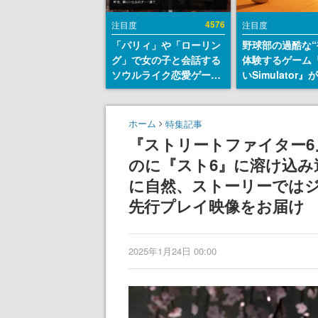
4576
注目度
注目度
「パリィ」や「ローリン
野球部の過酷な“
グ」で女の子と会話する
体験するゲーム
ソウルライク恋愛ゲーム
いSimulator
『小早川さんはソウルラ
のウィッシュリ
イク』無料公開。返事に
とにチェコ語に
失敗すると「YOU
SNSで話題に。
ホーム
特集記事
DIED」
ダム・カム』開
『ストリートファイター6
ェコのプロ野球
のに『スト6』に溶け込
称賛の声
に自然、ストーリーでは
先行プレイ映像をお届け
2025年1月24日 00:00