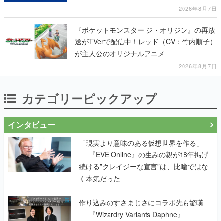
2026年8月7日
『ポケットモンスター ジ・オリジン』の再放
送がTVerで配信中！レッド（CV：竹内順子）
が主人公のオリジナルアニメ
2026年8月7日
カテゴリーピックアップ
インタビュー
「現実より意味のある仮想世界を作る」
──『EVE Online』の生みの親が18年掲げ
続ける”クレイジーな宣言”は、比喩ではな
く本気だった
作り込みのすさまじさにコラボ先も驚嘆
──『Wizardry Variants Daphne』