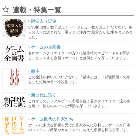
連載・特集一覧
殿堂入り記事
SNS拡散数が数千以上！ ページビュー数万以上！ などなど。多
くの人々に読まれた、電ファミ渾身の“殿堂入り”記事をまとめま
した。
ゲームの企画書
名作ゲームクリエイターの方々に製作時のエピソードをお聞き
し、ヒットする企画（ゲーム）とは何か？を探っていきます。
赫本
この物語を解いてはいけない。『赫本』は、〈試験問題〉の形
をした短編ホラー小説集です。
新世代に訊く
これからのデジタルゲーム市場を担う若きクリエイター達の姿
を追い、彼らのルーツと情熱を探っていきます。
ゲーム世代の作家たち
ゲームに多大な影響を受けた作家さんに取材し、ゲームが日本
のコンテンツ産業やカルチャーに与えた影響を探る企画です。