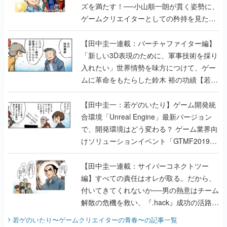
ズを満たす！──小山順一朗が貫く姿勢に、
ゲームクリエイターとしての矜持を見た
【若ゲのいたり最終回】
【田中圭一連載：バーチャファイター編】
「新しい3D表現のために、軍事技術を採り
入れたい」世界情勢を味方につけて、ゲー
ムに革命をもたらした鈴木 裕の功績【若ゲ
のいたり】
【田中圭一：若ゲのいたり】ゲーム開発統
合環境「Unreal Engine」最新バージョン
で、開発環境はどう変わる？ ゲーム業界向
けソリューションイベント「GTMF2019」
に行って、より理解を深めよう【PR】
【田中圭一連載：サイバーコネクトツー
編】すべての責任はオレが取る。だから、
付いてきてくれないか──男の熱意はチーム
解散の危機を救い、『.hack』成功の活路を
開く。業界の快男児・松山 洋に流れる血は
若ゲのいたり〜ゲームクリエイターの青春〜
の記事一覧
『少年ジャンプ』色だった【若ゲのいた