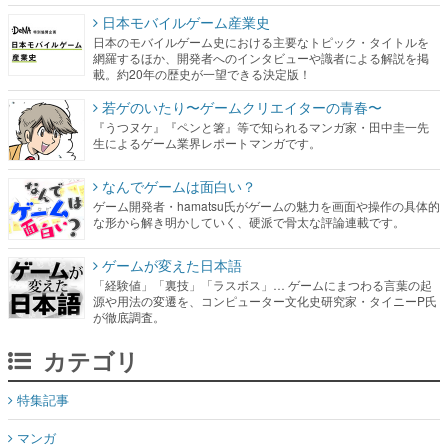
日本モバイルゲーム産業史
日本のモバイルゲーム史における主要なトピック・タイトルを
網羅するほか、開発者へのインタビューや識者による解説を掲
載。約20年の歴史が一望できる決定版！
若ゲのいたり〜ゲームクリエイターの青春〜
『うつヌケ』『ペンと箸』等で知られるマンガ家・田中圭一先
生によるゲーム業界レポートマンガです。
なんでゲームは面白い？
ゲーム開発者・hamatsu氏がゲームの魅力を画面や操作の具体的
な形から解き明かしていく、硬派で骨太な評論連載です。
ゲームが変えた日本語
「経験値」「裏技」「ラスボス」… ゲームにまつわる言葉の起
源や用法の変遷を、コンピューター文化史研究家・タイニーP氏
が徹底調査。
カテゴリ
特集記事
マンガ