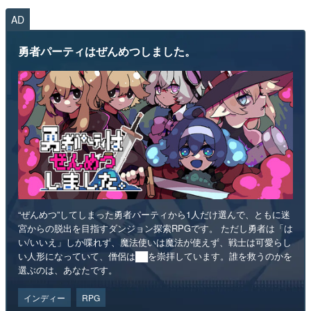
AD
勇者パーティはぜんめつしました。
“ぜんめつ”してしまった勇者パーティから1人だけ選んで、ともに迷
宮からの脱出を目指すダンジョン探索RPGです。 ただし勇者は「は
い/いいえ」しか喋れず、魔法使いは魔法が使えず、戦士は可愛らし
い人形になっていて、僧侶は██を崇拝しています。誰を救うのかを
選ぶのは、あなたです。
インディー
RPG