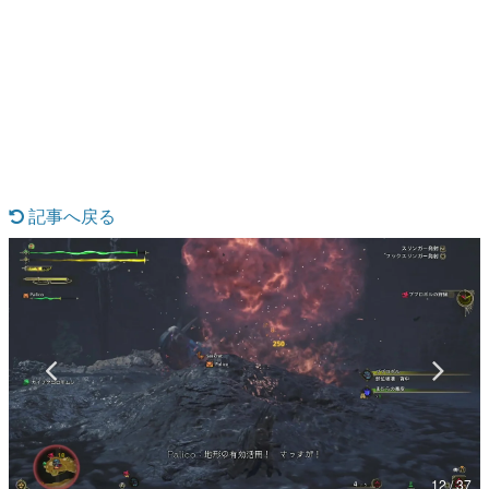
日本のコンテンツ産業やカルチャーに与えた影響を探る企
画です。
日本モバイルゲーム産業史
日本のモバイルゲーム史における主要なトピック・タイト
ルを網羅するほか、開発者へのインタビューや識者による
解説を掲載。約20年の歴史が一望できる決定版！
若ゲのいたり〜ゲームクリエイターの青春〜
『うつヌケ』『ペンと箸』等で知られるマンガ家・田中圭
一先生によるゲーム業界レポートマンガです。
記事へ戻る
なんでゲームは面白い？
ゲーム開発者・hamatsu氏がゲームの魅力を画面や操作の
具体的な形から解き明かしていく、硬派で骨太な評論連載
です。
ゲームが変えた日本語
「経験値」「裏技」「ラスボス」… ゲームにまつわる言葉
の起源や用法の変遷を、コンピューター文化史研究家・タ
イニーP氏が徹底調査。
カテゴリ
12 / 37
特集記事