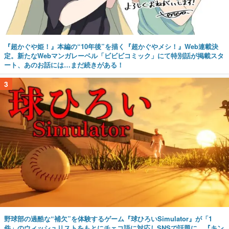
『超かぐや姫！』本編の“10年後”を描く『超かぐやメシ！』Web連載決
定。新たなWebマンガレーベル「ビビビコミック」にて特別話が掲載スタ
ート、あのお話には…まだ続きがある！
3
野球部の過酷な“補欠”を体験するゲーム『球ひろいSimulator』が「1
件」のウィッシュリストをもとにチェコ語に対応しSNSで話題に。『キン