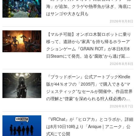
海」が追加。クラゲや熱帯魚が泳ぎ、海底に
はサンゴや大きな貝も
2026年8月8日
【マルチ可能】オンボロ木製ロボットに乗り
移って、遺跡から“家具”を持ち帰るホラーア
クションゲーム『GRAIN ROT』が本日8月8
日Steamにて発売。迫る“腐敗”から逃げ延
び、持ち帰った家具で基地を再建
2026年8月8日
『ブラッドボーン』公式アートブックKindle
版が44％オフの「2035円」で購入できる“マ
ジェスティック”なセールが開催中。作品世界
の理解と“啓蒙”を深められる狩人様必携の一
冊
2026年8月7日
『VRChat』が『ヒロアカ』とコラボか。詳細
は8月10日10時より「Anique | アニーク」公
式Xにて公開