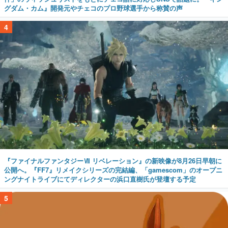
グダム・カム』開発元やチェコのプロ野球選手から称賛の声
4
『ファイナルファンタジーⅦ リベレーション』の新映像が8月26日早朝に
公開へ。『FF7』リメイクシリーズの完結編、「gamescom」のオープニ
ングナイトライブにてディレクターの浜口直樹氏が登壇する予定
5