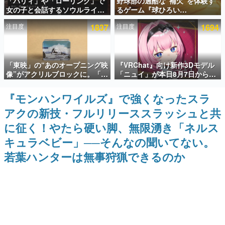
「パリィ」や「ローリング」で
野球部の過酷な“補欠”を体験す
女の子と会話するソウルライク
るゲーム『球ひろい
インタビュー
恋愛ゲーム『小早川さんはソウ
Simulator』が「1件」のウィッ
注目度
1837
注目度
1694
ルライク』無料公開。返事に失
シュリストをもとにチェコ語に
連載・特集一覧
敗すると「YOU DIED」
対応しSNSで話題に。『キング
ダム・カム』開発元やチェコの
プロ野球選手から称賛の声
殿堂入り記事
「東映」の“あのオープニング映
『VRChat』向け新作3Dモデル
SNS拡散数が数千以上！ ページビュー数万以上！ などな
ど。多くの人々に読まれた、電ファミ渾身の“殿堂入り”記
像”がアクリルブロックに。「東
「ニュイ」が本日8月7日から
事をまとめました。
映ヒストリカル グッズコレクシ
BOOTHにて発売。瞳に光る星
ョン」が8月下旬より発売
や感情豊かな表情が、小悪魔か
『モンハンワイルズ』で強くなったスラ
ゲームの企画書
わいい
名作ゲームクリエイターの方々に製作時のエピソードをお
アクの新技・フルリリーススラッシュと共
聞きし、ヒットする企画（ゲーム）とは何か？を探ってい
きます。
に征く！やたら硬い脚、無限湧き「ネルス
赫本
キュラベビー」──そんなの聞いてない。
この物語を解いてはいけない。『赫本』は、〈試験問題〉
若葉ハンターは無事狩猟できるのか
の形をした短編ホラー小説集です。
新世代に訊く
これからのデジタルゲーム市場を担う若きクリエイター達
の姿を追い、彼らのルーツと情熱を探っていきます。
ゲーム世代の作家たち
ゲームに多大な影響を受けた作家さんに取材し、ゲームが