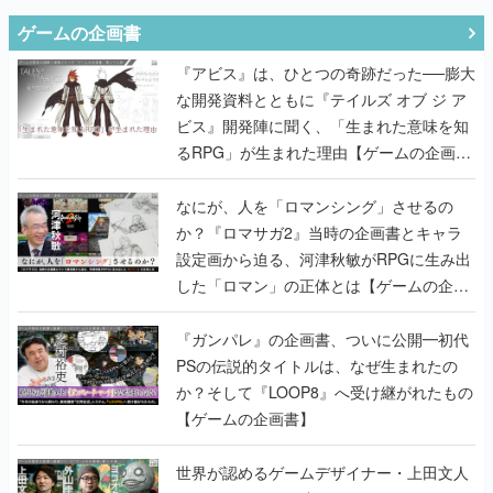
ゲームの企画書
『アビス』は、ひとつの奇跡だった──膨大
な開発資料とともに『テイルズ オブ ジ ア
ビス』開発陣に聞く、「生まれた意味を知
るRPG」が生まれた理由【ゲームの企画
書】
なにが、人を「ロマンシング」させるの
か？『ロマサガ2』当時の企画書とキャラ
設定画から迫る、河津秋敏がRPGに生み出
した「ロマン」の正体とは【ゲームの企画
書】
『ガンパレ』の企画書、ついに公開━初代
PSの伝説的タイトルは、なぜ生まれたの
か？そして『LOOP8』へ受け継がれたもの
【ゲームの企画書】
世界が認めるゲームデザイナー・上田文人