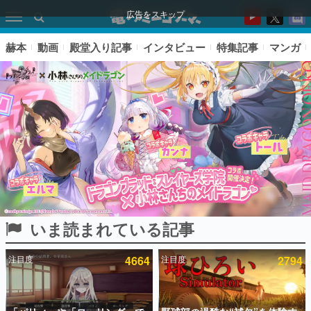
広告をスキップ
赫本
動画
殿堂入り記事
インタビュー
特集記事
マンガ
いま読まれている記事
ピックアップ
注目度
4664
注目度
2794
電ファミのいま読まれている記事ランキング
アプリセール情報