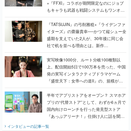
×『FFXI』コラボが期間限定なのにジョブ
もキャラも武器も戦闘システムもワンオフ
で作り込まれた理由を両ディレクターに聞
く
『TATSUJIN』の弓削雅稔×『ライデンファ
イターズ』の齋藤貴幸──かつて縦シュー全
盛期を支えていた2人が、30年後に同じ会
社で机を並べる理由とは。新作
『TATSUJIN EXTREME』で初タッグを組
んだレジェンド2人に訊く開発秘話
実写映像1000分、ルート分岐100種類以
上。配信開始5日で100万本を売った、中国
発の実写インタラクティブドラマゲーム
『盛世天下：女帝への道II』の、規模が違
うこだわりをプロデューサーに聞いた
半年でアプリストアをオープン？ スマホア
プリの“代替ストア”として、わずか6ヵ月で
国内向けローンチを行った発見型ストア
『あっぷアリーナ！』仕掛け人に話を聞い
てみた
インタビュー
の記事一覧