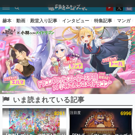
広告をスキップ
赫本
動画
殿堂入り記事
インタビュー
特集記事
マンガ
いま読まれている記事
ピックアップ
注目度
8261
注目度
6996
電ファミのいま読まれている記事ランキング
アプリセール情報