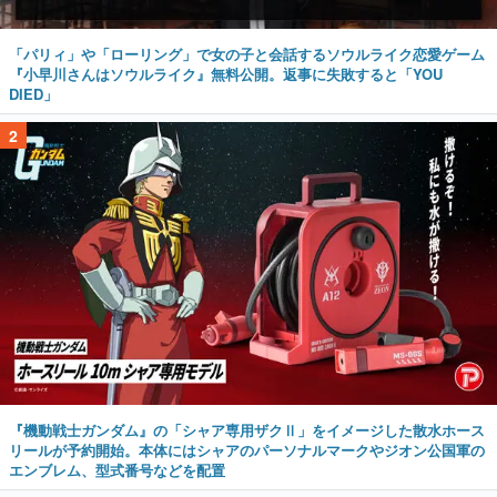
「パリィ」や「ローリング」で女の子と会話するソウルライク恋愛ゲーム
『小早川さんはソウルライク』無料公開。返事に失敗すると「YOU
DIED」
2
『機動戦士ガンダム』の「シャア専用ザクⅡ」をイメージした散水ホース
リールが予約開始。本体にはシャアのパーソナルマークやジオン公国軍の
エンブレム、型式番号などを配置