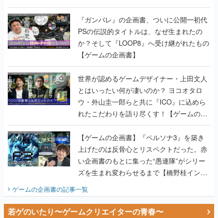
書】
『ガンパレ』の企画書、ついに公開━初代
PSの伝説的タイトルは、なぜ生まれたの
か？そして『LOOP8』へ受け継がれたもの
【ゲームの企画書】
世界が認めるゲームデザイナー・上田文人
とはいったい何が凄いのか？ ヨコオタロ
ウ・外山圭一郎らと共に『ICO』に込めら
れたこだわりを語り尽くす！【ゲームの企
画書】
【ゲームの企画書】『ペルソナ3』を築き
上げたのは反骨心とリスペクトだった。赤
い企画書のもとに集った“愚連隊”がシリー
ズを生まれ変わらせるまで【橋野桂インタ
ビュー】
ゲームの企画書
の記事一覧
若ゲのいたり〜ゲームクリエイターの青春〜