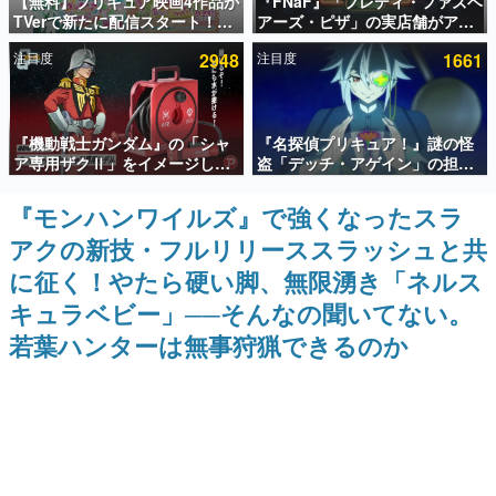
【無料】プリキュア映画4作品が
『FNaF』「フレディ・ファズベ
TVerで新たに配信スタート！な
アーズ・ピザ」の実店舗がアメ
インタビュー
んと2018年～2024年の映画ほぼ
リカの商業施設「American
注目度
2948
注目度
1661
すべてが見放題に、ぶっちゃけ
Dream」に2027年オープン！
連載・特集一覧
ありえないラインナップ
ScottGamesとの共同開発、食
事だけでなくステージショーや
没入型のホラー体験も楽しめる
殿堂入り記事
『機動戦士ガンダム』の「シャ
『名探偵プリキュア！』謎の怪
SNS拡散数が数千以上！ ページビュー数万以上！ などな
ど。多くの人々に読まれた、電ファミ渾身の“殿堂入り”記
ア専用ザクⅡ」をイメージした
盗「デッチ・アゲイン」の担当
事をまとめました。
散水ホースリールが予約開始。
キャストは天﨑滉平さんと判
本体にはシャアのパーソナルマ
明。『Re:ゼロから始める異世
『モンハンワイルズ』で強くなったスラ
ゲームの企画書
ークやジオン公国軍のエンブレ
界生活』オットー役、『ヒプノ
名作ゲームクリエイターの方々に製作時のエピソードをお
アクの新技・フルリリーススラッシュと共
ム、型式番号などを配置
シスマイク』山田三郎役など
聞きし、ヒットする企画（ゲーム）とは何か？を探ってい
きます。
に征く！やたら硬い脚、無限湧き「ネルス
赫本
キュラベビー」──そんなの聞いてない。
この物語を解いてはいけない。『赫本』は、〈試験問題〉
若葉ハンターは無事狩猟できるのか
の形をした短編ホラー小説集です。
新世代に訊く
これからのデジタルゲーム市場を担う若きクリエイター達
の姿を追い、彼らのルーツと情熱を探っていきます。
ゲーム世代の作家たち
ゲームに多大な影響を受けた作家さんに取材し、ゲームが