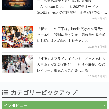
ザ」の実店舗がアメリカの商業施設
「American Dream」に2027年オープン！
ScottGamesとの共同開発、食事だけでなくス
テージショーや没入型のホラー体験も楽しめ
2026年8月9日
る
『新テニスの王子様』Kindle版が50%還元の
セール中。既刊47巻が対象、最終巻の発売前
にお得にまとめ買いするチャンス
2026年8月9日
『NTE』オフラインイベント「メェメェ村の
大冒険」が池袋で開催！ 釣りや麻雀、公式
レイヤーと影鬼ごっこが楽しめる
2026年8月9日
カテゴリーピックアップ
インタビュー