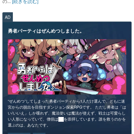
の...
[続きを読む]
AD
勇者パーティはぜんめつしました。
“ぜんめつ”してしまった勇者パーティから1人だけ選んで、ともに迷
宮からの脱出を目指すダンジョン探索RPGです。 ただし勇者は「は
い/いいえ」しか喋れず、魔法使いは魔法が使えず、戦士は可愛らし
い人形になっていて、僧侶は██を崇拝しています。誰を救うのかを
選ぶのは、あなたです。