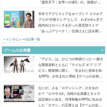
『盛世天下：女帝への道II』の、規模が違
うこだわりをプロデューサーに聞いた
半年でアプリストアをオープン？ スマホア
プリの“代替ストア”として、わずか6ヵ月で
国内向けローンチを行った発見型ストア
『あっぷアリーナ！』仕掛け人に話を聞い
てみた
インタビュー
の記事一覧
ゲームの企画書
『アビス』は、ひとつの奇跡だった──膨大
な開発資料とともに『テイルズ オブ ジ ア
ビス』開発陣に聞く、「生まれた意味を知
るRPG」が生まれた理由【ゲームの企画
書】
なにが、人を「ロマンシング」させるの
か？『ロマサガ2』当時の企画書とキャラ
設定画から迫る、河津秋敏がRPGに生み出
した「ロマン」の正体とは【ゲームの企画