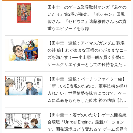
田中圭一のゲーム業界取材マンガ『若ゲの
いたり』第2巻が発売。『ポケモン』田尻
智さん、『ゼビウス』遠藤雅伸さんらの貴
重なエピソードを収録
【田中圭一連載：アイマス/ガンダム 戦場
の絆 編】わがままな王様のわがままなニー
ズを満たす！──小山順一朗が貫く姿勢に、
ゲームクリエイターとしての矜持を見た
【若ゲのいたり最終回】
【田中圭一連載：バーチャファイター編】
「新しい3D表現のために、軍事技術を採り
入れたい」世界情勢を味方につけて、ゲー
ムに革命をもたらした鈴木 裕の功績【若ゲ
のいたり】
【田中圭一：若ゲのいたり】ゲーム開発統
合環境「Unreal Engine」最新バージョン
で、開発環境はどう変わる？ ゲーム業界向