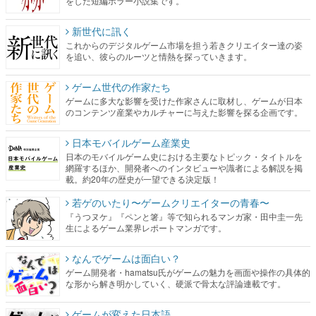
をした短編ホラー小説集です。
新世代に訊く
これからのデジタルゲーム市場を担う若きクリエイター達の姿
を追い、彼らのルーツと情熱を探っていきます。
ゲーム世代の作家たち
ゲームに多大な影響を受けた作家さんに取材し、ゲームが日本
のコンテンツ産業やカルチャーに与えた影響を探る企画です。
日本モバイルゲーム産業史
日本のモバイルゲーム史における主要なトピック・タイトルを
網羅するほか、開発者へのインタビューや識者による解説を掲
載。約20年の歴史が一望できる決定版！
若ゲのいたり〜ゲームクリエイターの青春〜
『うつヌケ』『ペンと箸』等で知られるマンガ家・田中圭一先
生によるゲーム業界レポートマンガです。
なんでゲームは面白い？
ゲーム開発者・hamatsu氏がゲームの魅力を画面や操作の具体的
な形から解き明かしていく、硬派で骨太な評論連載です。
ゲームが変えた日本語