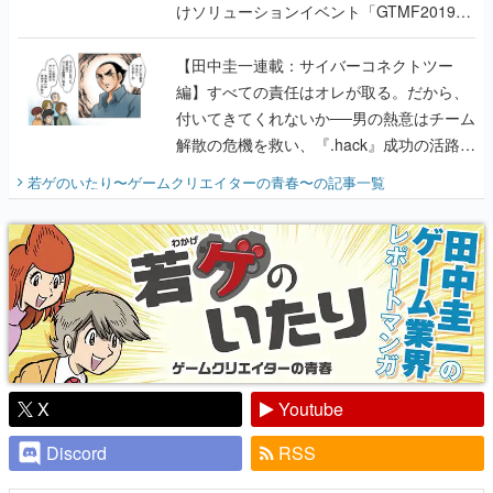
けソリューションイベント「GTMF2019」
に行って、より理解を深めよう【PR】
【田中圭一連載：サイバーコネクトツー
編】すべての責任はオレが取る。だから、
付いてきてくれないか──男の熱意はチーム
解散の危機を救い、『.hack』成功の活路を
開く。業界の快男児・松山 洋に流れる血は
若ゲのいたり〜ゲームクリエイターの青春〜
の記事一覧
『少年ジャンプ』色だった【若ゲのいた
り】
X
Youtube
Discord
RSS