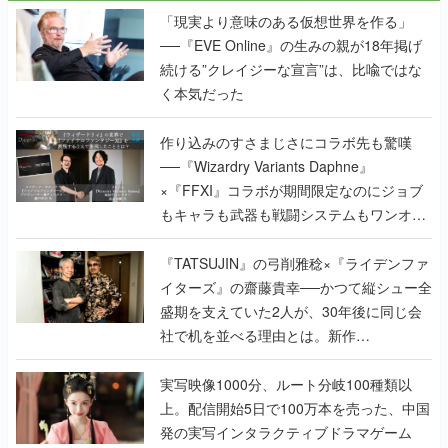
「現実より意味のある仮想世界を作る」
──『EVE Online』の生みの親が18年掲げ
続ける”クレイジーな宣言”は、比喩ではな
く本気だった
作り込みのすさまじさにコラボ先も驚嘆
──『Wizardry Variants Daphne』
×『FFXI』コラボが期間限定なのにジョブ
もキャラも武器も戦闘システムもワンオフ
で作り込まれた理由を両ディレクターに聞
く
『TATSUJIN』の弓削雅稔×『ライデンファ
イターズ』の齋藤貴幸──かつて縦シュー全
盛期を支えていた2人が、30年後に同じ会
社で机を並べる理由とは。新作
『TATSUJIN EXTREME』で初タッグを組
んだレジェンド2人に訊く開発秘話
実写映像1000分、ルート分岐100種類以
上。配信開始5日で100万本を売った、中国
発の実写インタラクティブドラマゲーム