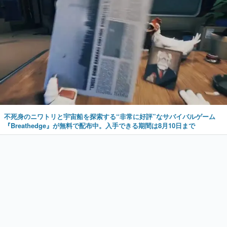
不死身のニワトリと宇宙船を探索する“非常に好評”なサバイバルゲーム
『Breathedge』が無料で配布中。入手できる期間は8月10日まで