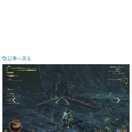
日本のコンテンツ産業やカルチャーに与えた影響を探る企
画です。
日本モバイルゲーム産業史
日本のモバイルゲーム史における主要なトピック・タイト
ルを網羅するほか、開発者へのインタビューや識者による
解説を掲載。約20年の歴史が一望できる決定版！
若ゲのいたり〜ゲームクリエイターの青春〜
『うつヌケ』『ペンと箸』等で知られるマンガ家・田中圭
一先生によるゲーム業界レポートマンガです。
記事へ戻る
なんでゲームは面白い？
ゲーム開発者・hamatsu氏がゲームの魅力を画面や操作の
具体的な形から解き明かしていく、硬派で骨太な評論連載
です。
ゲームが変えた日本語
「経験値」「裏技」「ラスボス」… ゲームにまつわる言葉
の起源や用法の変遷を、コンピューター文化史研究家・タ
イニーP氏が徹底調査。
カテゴリ
32 / 37
特集記事