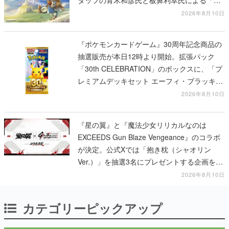
ビ」の前日譚
2026年8月10日
『ポケモンカードゲーム』30周年記念商品の
抽選販売が本日12時より開始。拡張パック
「30th CELEBRATION」のボックスに、「プ
レミアムデッキセット エーフィ・ブラッキ
ー」「FUTURISTIC BOX」の計3商品
2026年8月10日
『星の翼』と『魔法少女リリカルなのは
EXCEEDS Gun Blaze Vengeance』のコラボ
が決定。公式Xでは「抱き枕（シャオリン
Ver.）」を抽選3名にプレゼントする企画を実
施中
2026年8月10日
カテゴリーピックアップ