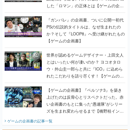
した「ロマン」の正体とは【ゲームの企画
書】
『ガンパレ』の企画書、ついに公開━初代
PSの伝説的タイトルは、なぜ生まれたの
か？そして『LOOP8』へ受け継がれたもの
【ゲームの企画書】
世界が認めるゲームデザイナー・上田文人
とはいったい何が凄いのか？ ヨコオタロ
ウ・外山圭一郎らと共に『ICO』に込めら
れたこだわりを語り尽くす！【ゲームの企
画書】
【ゲームの企画書】『ペルソナ3』を築き
上げたのは反骨心とリスペクトだった。赤
い企画書のもとに集った“愚連隊”がシリー
ズを生まれ変わらせるまで【橋野桂インタ
ビュー】
ゲームの企画書
の記事一覧