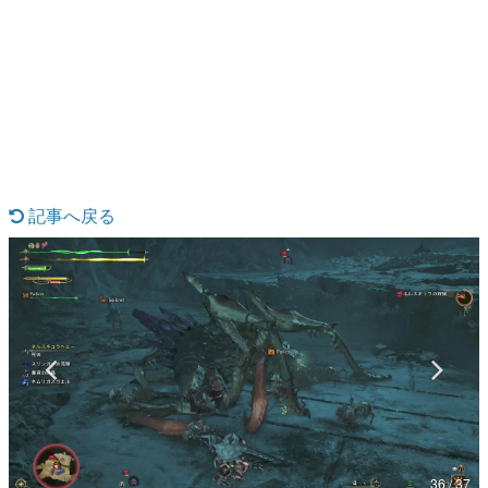
日本のコンテンツ産業やカルチャーに与えた影響を探る企
画です。
日本モバイルゲーム産業史
日本のモバイルゲーム史における主要なトピック・タイト
ルを網羅するほか、開発者へのインタビューや識者による
解説を掲載。約20年の歴史が一望できる決定版！
若ゲのいたり〜ゲームクリエイターの青春〜
『うつヌケ』『ペンと箸』等で知られるマンガ家・田中圭
一先生によるゲーム業界レポートマンガです。
記事へ戻る
なんでゲームは面白い？
ゲーム開発者・hamatsu氏がゲームの魅力を画面や操作の
具体的な形から解き明かしていく、硬派で骨太な評論連載
です。
ゲームが変えた日本語
「経験値」「裏技」「ラスボス」… ゲームにまつわる言葉
の起源や用法の変遷を、コンピューター文化史研究家・タ
イニーP氏が徹底調査。
カテゴリ
36 / 37
特集記事