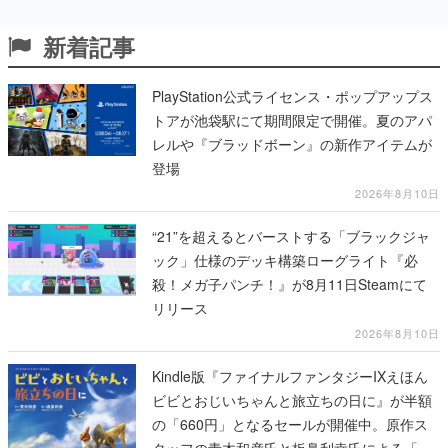
新着記事
PlayStation公式ライセンス・ポップアップス
トアが池袋駅にて期間限定で開催。夏のアパ
レルや『ブラッドボーン』の新作アイテムが
登場
2026年8月10日
“21”を超えるとバーストする「ブラックジャ
ック」仕様のデッキ構築ローグライト『必
殺！メガ子パンチ！』が8月11日Steamにて
リリース
2026年8月10日
Kindle版『ファイナルファンタジーIXえほん
ビビとおじいちゃんと旅立ちの日に』が半額
の「660円」となるセールが開催中。原作ス
タッフの青木和彦氏と板鼻利幸氏による「ビ