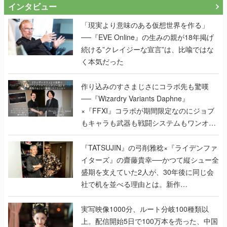
インタビュー
「現実より意味のある仮想世界を作る」
──『EVE Online』の生みの親が18年掲げ
続ける”クレイジーな宣言”は、比喩ではな
く本気だった
作り込みのすさまじさにコラボ先も驚嘆
──『Wizardry Variants Daphne』
×『FFXI』コラボが期間限定なのにジョブ
もキャラも武器も戦闘システムもワンオフ
で作り込まれた理由を両ディレクターに聞
く
『TATSUJIN』の弓削雅稔×『ライデンファ
イターズ』の齋藤貴幸──かつて縦シュー全
盛期を支えていた2人が、30年後に同じ会
社で机を並べる理由とは。新作
『TATSUJIN EXTREME』で初タッグを組
んだレジェンド2人に訊く開発秘話
実写映像1000分、ルート分岐100種類以
上。配信開始5日で100万本を売った、中国