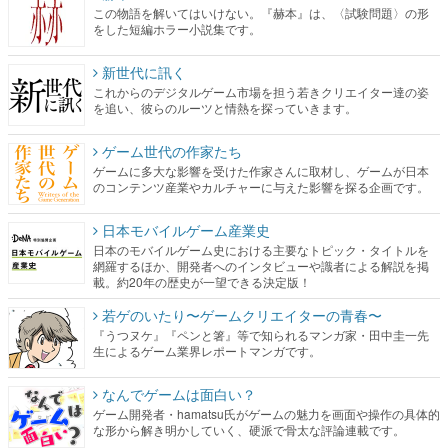
この物語を解いてはいけない。『赫本』は、〈試験問題〉の形
をした短編ホラー小説集です。
新世代に訊く
これからのデジタルゲーム市場を担う若きクリエイター達の姿
を追い、彼らのルーツと情熱を探っていきます。
ゲーム世代の作家たち
ゲームに多大な影響を受けた作家さんに取材し、ゲームが日本
のコンテンツ産業やカルチャーに与えた影響を探る企画です。
日本モバイルゲーム産業史
日本のモバイルゲーム史における主要なトピック・タイトルを
網羅するほか、開発者へのインタビューや識者による解説を掲
載。約20年の歴史が一望できる決定版！
若ゲのいたり〜ゲームクリエイターの青春〜
『うつヌケ』『ペンと箸』等で知られるマンガ家・田中圭一先
生によるゲーム業界レポートマンガです。
なんでゲームは面白い？
ゲーム開発者・hamatsu氏がゲームの魅力を画面や操作の具体的
な形から解き明かしていく、硬派で骨太な評論連載です。