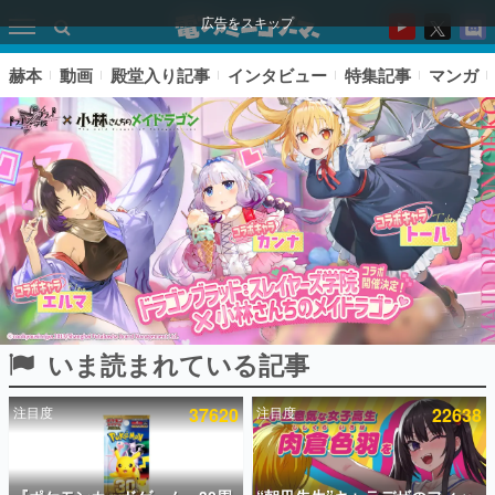
広告をスキップ
赫本
動画
殿堂入り記事
インタビュー
特集記事
マンガ
いま読まれている記事
ピックアップ
注目度
37620
注目度
22638
電ファミのいま読まれている記事ランキング
アプリセール情報