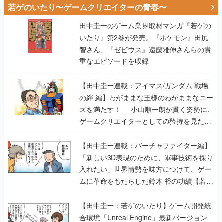
若ゲのいたり〜ゲームクリエイターの青春〜
田中圭一のゲーム業界取材マンガ『若ゲの
いたり』第2巻が発売。『ポケモン』田尻
智さん、『ゼビウス』遠藤雅伸さんらの貴
重なエピソードを収録
【田中圭一連載：アイマス/ガンダム 戦場
の絆 編】わがままな王様のわがままなニー
ズを満たす！──小山順一朗が貫く姿勢に、
ゲームクリエイターとしての矜持を見た
【若ゲのいたり最終回】
【田中圭一連載：バーチャファイター編】
「新しい3D表現のために、軍事技術を採り
入れたい」世界情勢を味方につけて、ゲー
ムに革命をもたらした鈴木 裕の功績【若ゲ
のいたり】
【田中圭一：若ゲのいたり】ゲーム開発統
合環境「Unreal Engine」最新バージョン