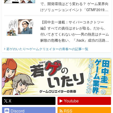
で、開発環境はどう変わる？ ゲーム業界向
けソリューションイベント「GTMF2019」
に行って、より理解を深めよう【PR】
【田中圭一連載：サイバーコネクトツー
編】すべての責任はオレが取る。だから、
付いてきてくれないか──男の熱意はチーム
解散の危機を救い、『.hack』成功の活路を
開く。業界の快男児・松山 洋に流れる血は
若ゲのいたり〜ゲームクリエイターの青春〜
の記事一覧
『少年ジャンプ』色だった【若ゲのいた
り】
X
Youtube
Discord
RSS