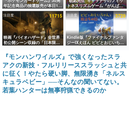
『ポケモンカードゲーム』30周
“朝凪先生”キャラデザのフィッ
年記念商品の抽選販売が本日12
トネスリズムゲーム『がんば
インタビュー
時より開始。拡張パック「30th
れ！チアリズム』Steamストア
注目度
11715
注目度
3729
CELEBRATION」のボックス
ページが公開。キャラクターの
連載・特集一覧
に、「プレミアムデッキセット
CVは陽向葵ゅかさん
エーフィ・ブラッキー」
「FUTURISTIC BOX」の計3商
殿堂入り記事
品
映画『バイオハザード』全世界
Kindle版『ファイナルファンタ
SNS拡散数が数千以上！ ページビュー数万以上！ などな
ど。多くの人々に読まれた、電ファミ渾身の“殿堂入り”記
初公開シーン収録の「日本限
ジーIXえほん ビビとおじいちゃ
事をまとめました。
定」予告映像が解禁。バイオの
んと旅立ちの日に』が半額の
日（8月10日）にあわせて、
「660円」となるセールが開催
『モンハンワイルズ』で強くなったスラ
ゲームの企画書
「ラクーンシティ総合病院」へ
中。原作スタッフの青木和彦氏
名作ゲームクリエイターの方々に製作時のエピソードをお
アクの新技・フルリリーススラッシュと共
行く配達人の姿が披露
と板鼻利幸氏による「ビビ」の
聞きし、ヒットする企画（ゲーム）とは何か？を探ってい
前日譚
きます。
に征く！やたら硬い脚、無限湧き「ネルス
赫本
キュラベビー」──そんなの聞いてない。
この物語を解いてはいけない。『赫本』は、〈試験問題〉
若葉ハンターは無事狩猟できるのか
の形をした短編ホラー小説集です。
新世代に訊く
これからのデジタルゲーム市場を担う若きクリエイター達
の姿を追い、彼らのルーツと情熱を探っていきます。
ゲーム世代の作家たち
ゲームに多大な影響を受けた作家さんに取材し、ゲームが