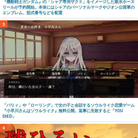
『機動戦士ガンダム』の「シャア専用ザクⅡ」をイメージした散水ホース
リールが予約開始。本体にはシャアのパーソナルマークやジオン公国軍の
エンブレム、型式番号などを配置
3
「パリィ」や「ローリング」で女の子と会話するソウルライク恋愛ゲーム
『小早川さんはソウルライク』無料公開。返事に失敗すると「YOU
DIED」
4