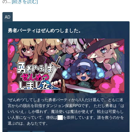
の...
[続きを読む]
AD
勇者パーティはぜんめつしました。
“ぜんめつ”してしまった勇者パーティから1人だけ選んで、ともに迷
宮からの脱出を目指すダンジョン探索RPGです。 ただし勇者は「は
い/いいえ」しか喋れず、魔法使いは魔法が使えず、戦士は可愛らし
い人形になっていて、僧侶は██を崇拝しています。誰を救うのかを
選ぶのは、あなたです。