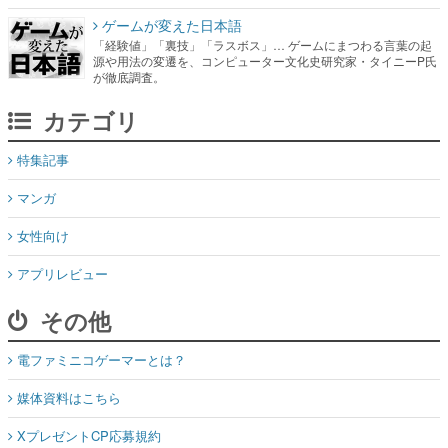
ゲームが変えた日本語
「経験値」「裏技」「ラスボス」… ゲームにまつわる言葉の起
源や用法の変遷を、コンピューター文化史研究家・タイニーP氏
が徹底調査。
カテゴリ
特集記事
マンガ
女性向け
アプリレビュー
その他
電ファミニコゲーマーとは？
媒体資料はこちら
XプレゼントCP応募規約