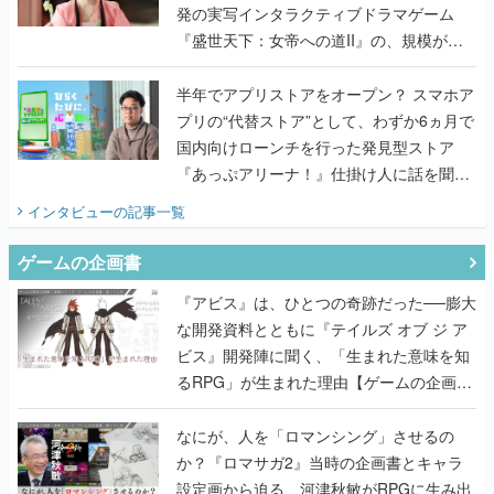
発の実写インタラクティブドラマゲーム
『盛世天下：女帝への道II』の、規模が違
うこだわりをプロデューサーに聞いた
半年でアプリストアをオープン？ スマホア
プリの“代替ストア”として、わずか6ヵ月で
国内向けローンチを行った発見型ストア
『あっぷアリーナ！』仕掛け人に話を聞い
てみた
インタビュー
の記事一覧
ゲームの企画書
『アビス』は、ひとつの奇跡だった──膨大
な開発資料とともに『テイルズ オブ ジ ア
ビス』開発陣に聞く、「生まれた意味を知
るRPG」が生まれた理由【ゲームの企画
書】
なにが、人を「ロマンシング」させるの
か？『ロマサガ2』当時の企画書とキャラ
設定画から迫る、河津秋敏がRPGに生み出