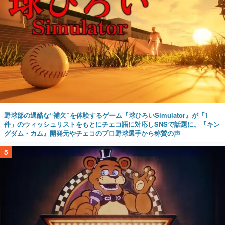
野球部の過酷な“補欠”を体験するゲーム『球ひろいSimulator』が「1
件」のウィッシュリストをもとにチェコ語に対応しSNSで話題に。『キン
グダム・カム』開発元やチェコのプロ野球選手から称賛の声
5