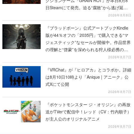
クションゲーム『GRAIN ROT』が本日8月8
日Steamにて発売。迫る“腐敗”から逃げ延
び、持ち帰った家具で基地を再建
2026年8月8日
『ブラッドボーン』公式アートブックKindle
版が44％オフの「2035円」で購入できる“マ
ジェスティック”なセールが開催中。作品世界
の理解と“啓蒙”を深められる狩人様必携の一
冊
2026年8月7日
『VRChat』が『ヒロアカ』とコラボか。詳細
は8月10日10時より「Anique | アニーク」公
式Xにて公開
2026年8月7日
『ポケットモンスター ジ・オリジン』の再放
送がTVerで配信中！レッド（CV：竹内順子）
が主人公のオリジナルアニメ
2026年8月7日