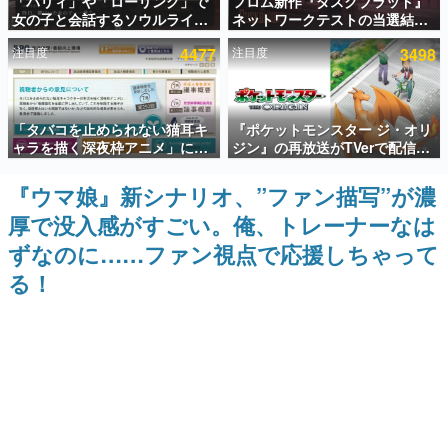
「パリィ」や「ローリング」で
フロム新作『ダスクブラッド』
女の子と会話するソウルライク
ネットワークテストの当選結果
インタビュー
恋愛ゲーム『小早川さんはソウ
が8月7日22時に発表。応募サイ
注目度
4477
注目度
3498
ルライク』無料公開。返事に失
トのマイページから確認可能、
連載・特集一覧
敗すると「YOU DIED」
テスト実施は8月21日～24日
殿堂入り記事
「タバコを止められない猫耳キ
『ポケットモンスター ジ・オリ
SNS拡散数が数千以上！ ページビュー数万以上！ などな
ど。多くの人々に読まれた、電ファミ渾身の“殿堂入り”記
ャラを描く深夜枠アニメ」に視
ジン』の再放送がTVerで配信
事をまとめました。
聴者の一部から批判意見。違法
中！レッド（CV：竹内順子）が
薬物の使用と思しき描写も含め
主人公のオリジナルアニメ
『ウマ娘』新シナリオ、”ファン描写”が濃
ゲームの企画書
て、BPOが議論を交わす
名作ゲームクリエイターの方々に製作時のエピソードをお
厚で没入感がすごい。俺、トレーナーなは
聞きし、ヒットする企画（ゲーム）とは何か？を探ってい
きます。
ずなのに……ファン視点で応援しちゃって
赫本
る！
この物語を解いてはいけない。『赫本』は、〈試験問題〉
の形をした短編ホラー小説集です。
新世代に訊く
これからのデジタルゲーム市場を担う若きクリエイター達
の姿を追い、彼らのルーツと情熱を探っていきます。
ゲーム世代の作家たち
ゲームに多大な影響を受けた作家さんに取材し、ゲームが