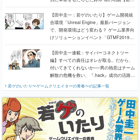
のいたり】
【田中圭一：若ゲのいたり】ゲーム開発統
合環境「Unreal Engine」最新バージョン
で、開発環境はどう変わる？ ゲーム業界向
けソリューションイベント「GTMF2019」
に行って、より理解を深めよう【PR】
【田中圭一連載：サイバーコネクトツー
編】すべての責任はオレが取る。だから、
付いてきてくれないか──男の熱意はチーム
解散の危機を救い、『.hack』成功の活路を
開く。業界の快男児・松山 洋に流れる血は
若ゲのいたり〜ゲームクリエイターの青春〜
の記事一覧
『少年ジャンプ』色だった【若ゲのいた
り】