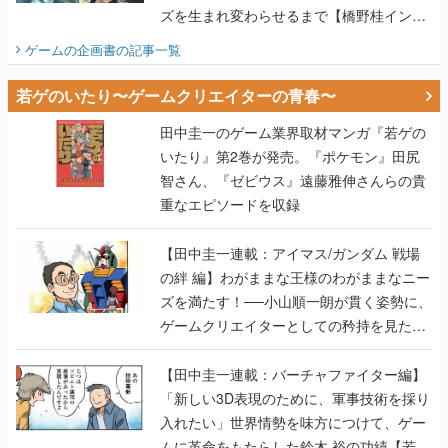
ズを生まれ変わらせるまで【橋野桂インタ
ビュー】
ゲームの企画書
の記事一覧
若ゲのいたり〜ゲームクリエイターの青春〜
田中圭一のゲーム業界取材マンガ『若ゲの
いたり』第2巻が発売。『ポケモン』田尻
智さん、『ゼビウス』遠藤雅伸さんらの貴
重なエピソードを収録
【田中圭一連載：アイマス/ガンダム 戦場
の絆 編】わがままな王様のわがままなニー
ズを満たす！──小山順一朗が貫く姿勢に、
ゲームクリエイターとしての矜持を見た
【若ゲのいたり最終回】
【田中圭一連載：バーチャファイター編】
「新しい3D表現のために、軍事技術を採り
入れたい」世界情勢を味方につけて、ゲー
ムに革命をもたらした鈴木 裕の功績【若ゲ