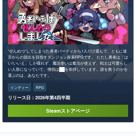
“ぜんめつ”してしまった勇者パーティから1人だけ選んで、ともに迷
宮からの脱出を目指すダンジョン探索RPGです。 ただし勇者は「は
い/いいえ」しか喋れず、魔法使いは魔法が使えず、戦士は可愛らし
い人形になっていて、僧侶は██を崇拝しています。誰を救うのかを
選ぶのは、あなたです。
インディー
RPG
リリース日：2026年第4四半期
Steamストアページ