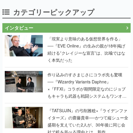
カテゴリーピックアップ
インタビュー
「現実より意味のある仮想世界を作る」
──『EVE Online』の生みの親が18年掲げ
続ける”クレイジーな宣言”は、比喩ではな
く本気だった
作り込みのすさまじさにコラボ先も驚嘆
──『Wizardry Variants Daphne』
×『FFXI』コラボが期間限定なのにジョブ
もキャラも武器も戦闘システムもワンオフ
で作り込まれた理由を両ディレクターに聞
く
『TATSUJIN』の弓削雅稔×『ライデンファ
イターズ』の齋藤貴幸──かつて縦シュー全
盛期を支えていた2人が、30年後に同じ会
社で机を並べる理由とは。新作