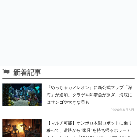
新着記事
『めっちゃカメレオン』に新公式マップ「深
海」が追加。クラゲや熱帯魚が泳ぎ、海底に
はサンゴや大きな貝も
2026年8月8日
【マルチ可能】オンボロ木製ロボットに乗り
移って、遺跡から“家具”を持ち帰るホラーア