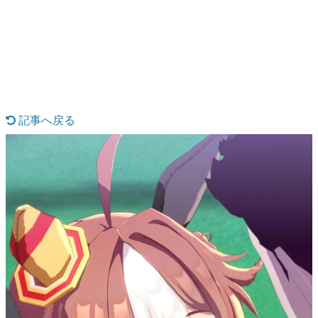
日本のコンテンツ産業やカルチャーに与えた影響を探る企
画です。
日本モバイルゲーム産業史
日本のモバイルゲーム史における主要なトピック・タイト
ルを網羅するほか、開発者へのインタビューや識者による
解説を掲載。約20年の歴史が一望できる決定版！
若ゲのいたり〜ゲームクリエイターの青春〜
『うつヌケ』『ペンと箸』等で知られるマンガ家・田中圭
記事へ戻る
一先生によるゲーム業界レポートマンガです。
なんでゲームは面白い？
ゲーム開発者・hamatsu氏がゲームの魅力を画面や操作の
具体的な形から解き明かしていく、硬派で骨太な評論連載
です。
ゲームが変えた日本語
「経験値」「裏技」「ラスボス」… ゲームにまつわる言葉
の起源や用法の変遷を、コンピューター文化史研究家・タ
イニーP氏が徹底調査。
カテゴリ
特集記事