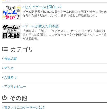
なんでゲームは面白い？
ゲーム開発者・hamatsu氏がゲームの魅力を画面や操作の具体的
な形から解き明かしていく、硬派で骨太な評論連載です。
ゲームが変えた日本語
「経験値」「裏技」「ラスボス」… ゲームにまつわる言葉の起
源や用法の変遷を、コンピューター文化史研究家・タイニーP氏
が徹底調査。
カテゴリ
特集記事
マンガ
女性向け
アプリレビュー
その他
電ファミニコゲーマーとは？