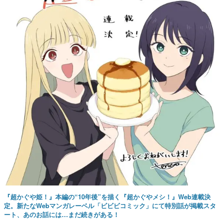
『超かぐや姫！』本編の“10年後”を描く『超かぐやメシ！』Web連載決
定。新たなWebマンガレーベル「ビビビコミック」にて特別話が掲載スタ
ート、あのお話には…まだ続きがある！