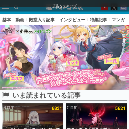
広告をスキップ
赫本
動画
殿堂入り記事
インタビュー
特集記事
マンガ
いま読まれている記事
ピックアップ
注目度
6831
注目度
5621
電ファミのいま読まれている記事ランキング
アプリセール情報