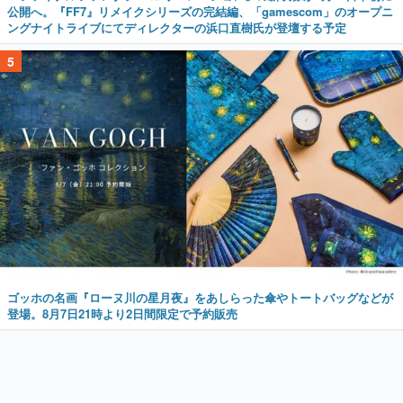
公開へ。『FF7』リメイクシリーズの完結編、「gamescom」のオープニ
ングナイトライブにてディレクターの浜口直樹氏が登壇する予定
5
ゴッホの名画『ローヌ川の星月夜』をあしらった傘やトートバッグなどが
登場。8月7日21時より2日間限定で予約販売