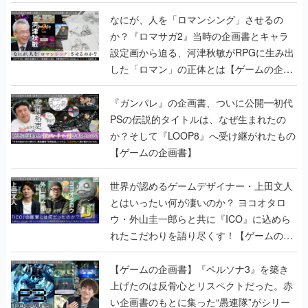
書】
なにが、人を「ロマンシング」させるの
か？『ロマサガ2』当時の企画書とキャラ
設定画から迫る、河津秋敏がRPGに生み出
した「ロマン」の正体とは【ゲームの企画
書】
『ガンパレ』の企画書、ついに公開━初代
PSの伝説的タイトルは、なぜ生まれたの
か？そして『LOOP8』へ受け継がれたもの
【ゲームの企画書】
世界が認めるゲームデザイナー・上田文人
とはいったい何が凄いのか？ ヨコオタロ
ウ・外山圭一郎らと共に『ICO』に込めら
れたこだわりを語り尽くす！【ゲームの企
画書】
【ゲームの企画書】『ペルソナ3』を築き
上げたのは反骨心とリスペクトだった。赤
い企画書のもとに集った“愚連隊”がシリー