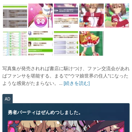
写真集が発売されれば書店に駆けつけ、ファン交流会があれ
ばファンサを堪能する。まるで"ウマ娘世界の住人"になった
ような感覚がたまらない。...
[続きを読む]
AD
勇者パーティはぜんめつしました。