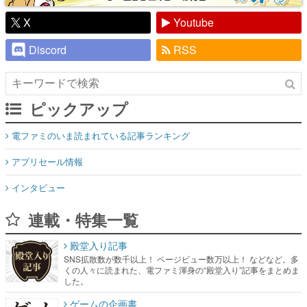
X
Youtube
Discord
RSS
ピックアップ
電ファミのいま読まれている記事ランキング
アプリセール情報
インタビュー
連載・特集一覧
殿堂入り記事
SNS拡散数が数千以上！ ページビュー数万以上！ などなど。多
くの人々に読まれた、電ファミ渾身の“殿堂入り”記事をまとめま
した。
ゲームの企画書