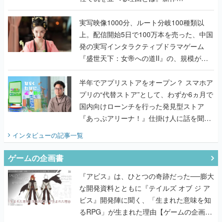
『TATSUJIN EXTREME』で初タッグを組
んだレジェンド2人に訊く開発秘話
実写映像1000分、ルート分岐100種類以
上。配信開始5日で100万本を売った、中国
発の実写インタラクティブドラマゲーム
『盛世天下：女帝への道II』の、規模が違
うこだわりをプロデューサーに聞いた
半年でアプリストアをオープン？ スマホア
プリの“代替ストア”として、わずか6ヵ月で
国内向けローンチを行った発見型ストア
『あっぷアリーナ！』仕掛け人に話を聞い
てみた
インタビュー
の記事一覧
ゲームの企画書
『アビス』は、ひとつの奇跡だった──膨大
な開発資料とともに『テイルズ オブ ジ ア
ビス』開発陣に聞く、「生まれた意味を知
るRPG」が生まれた理由【ゲームの企画