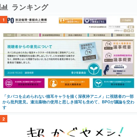
ランキング
1
「タバコを止められない猫耳キャラを描く深夜枠アニメ」に視聴者の一部
から批判意見。違法薬物の使用と思しき描写も含めて、BPOが議論を交わ
す
2