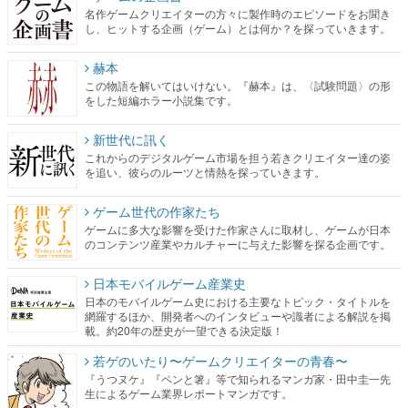
名作ゲームクリエイターの方々に製作時のエピソードをお聞き
し、ヒットする企画（ゲーム）とは何か？を探っていきます。
赫本
この物語を解いてはいけない。『赫本』は、〈試験問題〉の形
をした短編ホラー小説集です。
新世代に訊く
これからのデジタルゲーム市場を担う若きクリエイター達の姿
を追い、彼らのルーツと情熱を探っていきます。
ゲーム世代の作家たち
ゲームに多大な影響を受けた作家さんに取材し、ゲームが日本
のコンテンツ産業やカルチャーに与えた影響を探る企画です。
日本モバイルゲーム産業史
日本のモバイルゲーム史における主要なトピック・タイトルを
網羅するほか、開発者へのインタビューや識者による解説を掲
載。約20年の歴史が一望できる決定版！
若ゲのいたり〜ゲームクリエイターの青春〜
『うつヌケ』『ペンと箸』等で知られるマンガ家・田中圭一先
生によるゲーム業界レポートマンガです。