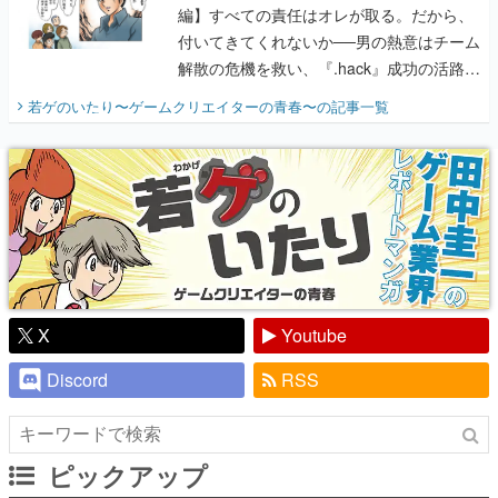
編】すべての責任はオレが取る。だから、
付いてきてくれないか──男の熱意はチーム
解散の危機を救い、『.hack』成功の活路を
開く。業界の快男児・松山 洋に流れる血は
若ゲのいたり〜ゲームクリエイターの青春〜
の記事一覧
『少年ジャンプ』色だった【若ゲのいた
り】
X
Youtube
Discord
RSS
ピックアップ