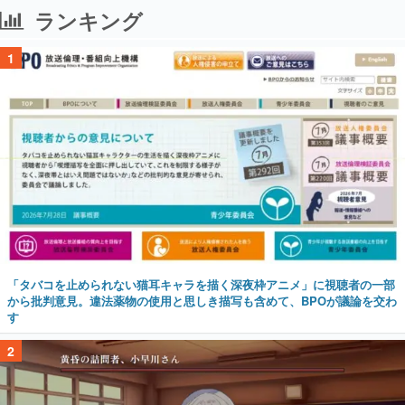
ランキング
1
「タバコを止められない猫耳キャラを描く深夜枠アニメ」に視聴者の一部
から批判意見。違法薬物の使用と思しき描写も含めて、BPOが議論を交わ
す
2