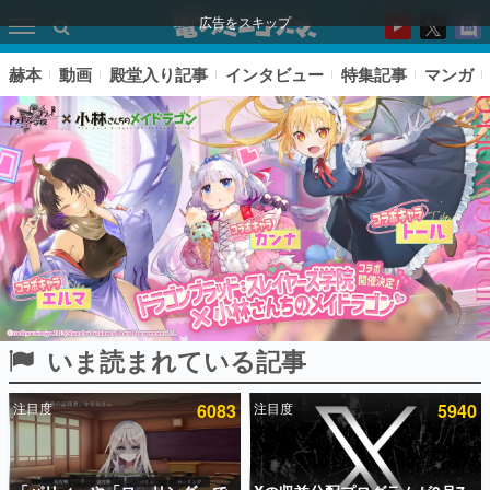
広告をスキップ
赫本
動画
殿堂入り記事
インタビュー
特集記事
マンガ
いま読まれている記事
ピックアップ
注目度
6083
注目度
5940
電ファミのいま読まれている記事ランキング
アプリセール情報