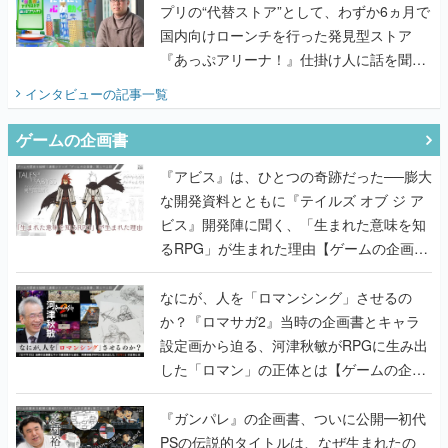
プリの“代替ストア”として、わずか6ヵ月で
国内向けローンチを行った発見型ストア
『あっぷアリーナ！』仕掛け人に話を聞い
てみた
インタビュー
の記事一覧
ゲームの企画書
『アビス』は、ひとつの奇跡だった──膨大
な開発資料とともに『テイルズ オブ ジ ア
ビス』開発陣に聞く、「生まれた意味を知
るRPG」が生まれた理由【ゲームの企画
書】
なにが、人を「ロマンシング」させるの
か？『ロマサガ2』当時の企画書とキャラ
設定画から迫る、河津秋敏がRPGに生み出
した「ロマン」の正体とは【ゲームの企画
書】
『ガンパレ』の企画書、ついに公開━初代
PSの伝説的タイトルは、なぜ生まれたの