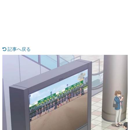
日本のコンテンツ産業やカルチャーに与えた影響を探る企
画です。
日本モバイルゲーム産業史
日本のモバイルゲーム史における主要なトピック・タイト
ルを網羅するほか、開発者へのインタビューや識者による
解説を掲載。約20年の歴史が一望できる決定版！
若ゲのいたり〜ゲームクリエイターの青春〜
『うつヌケ』『ペンと箸』等で知られるマンガ家・田中圭
記事へ戻る
一先生によるゲーム業界レポートマンガです。
なんでゲームは面白い？
ゲーム開発者・hamatsu氏がゲームの魅力を画面や操作の
具体的な形から解き明かしていく、硬派で骨太な評論連載
です。
ゲームが変えた日本語
「経験値」「裏技」「ラスボス」… ゲームにまつわる言葉
の起源や用法の変遷を、コンピューター文化史研究家・タ
イニーP氏が徹底調査。
カテゴリ
特集記事