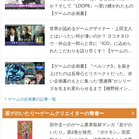
か？そして『LOOP8』へ受け継がれたもの
【ゲームの企画書】
世界が認めるゲームデザイナー・上田文人
とはいったい何が凄いのか？ ヨコオタロ
ウ・外山圭一郎らと共に『ICO』に込めら
れたこだわりを語り尽くす！【ゲームの企
画書】
【ゲームの企画書】『ペルソナ3』を築き
上げたのは反骨心とリスペクトだった。赤
い企画書のもとに集った“愚連隊”がシリー
ズを生まれ変わらせるまで【橋野桂インタ
ビュー】
ゲームの企画書
の記事一覧
若ゲのいたり〜ゲームクリエイターの青春〜
田中圭一のゲーム業界取材マンガ『若ゲの
いたり』第2巻が発売。『ポケモン』田尻