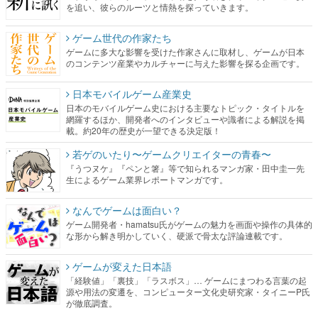
を追い、彼らのルーツと情熱を探っていきます。
ゲーム世代の作家たち
ゲームに多大な影響を受けた作家さんに取材し、ゲームが日本
のコンテンツ産業やカルチャーに与えた影響を探る企画です。
日本モバイルゲーム産業史
日本のモバイルゲーム史における主要なトピック・タイトルを
網羅するほか、開発者へのインタビューや識者による解説を掲
載。約20年の歴史が一望できる決定版！
若ゲのいたり〜ゲームクリエイターの青春〜
『うつヌケ』『ペンと箸』等で知られるマンガ家・田中圭一先
生によるゲーム業界レポートマンガです。
なんでゲームは面白い？
ゲーム開発者・hamatsu氏がゲームの魅力を画面や操作の具体的
な形から解き明かしていく、硬派で骨太な評論連載です。
ゲームが変えた日本語
「経験値」「裏技」「ラスボス」… ゲームにまつわる言葉の起
源や用法の変遷を、コンピューター文化史研究家・タイニーP氏
が徹底調査。