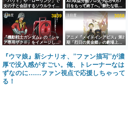
「パリィ」や「ローリング」で
Xの収益分配プログラムが9月7
女の子と会話するソウルライク
日をもって終了へ。新たな収益
インタビュー
恋愛ゲーム『小早川さんはソウ
化制度「Original Content
注目度
3839
注目度
3058
ルライク』無料公開。返事に失
Rewards Program」を発表
連載・特集一覧
敗すると「YOU DIED」
殿堂入り記事
『機動戦士ガンダム』の「シャ
アニメ『メイドインアビス』第2
SNS拡散数が数千以上！ ページビュー数万以上！ などな
ど。多くの人々に読まれた、電ファミ渾身の“殿堂入り”記
ア専用ザクⅡ」をイメージした
期「烈日の黄金郷」の劇場上映
事をまとめました。
散水ホースリールが予約開始。
が決定！レグ役・伊瀬茉莉也さ
本体にはシャアのパーソナルマ
んらが登壇する舞台挨拶も実施
『ウマ娘』新シナリオ、”ファン描写”が濃
ゲームの企画書
ークやジオン公国軍のエンブレ
名作ゲームクリエイターの方々に製作時のエピソードをお
厚で没入感がすごい。俺、トレーナーなは
ム、型式番号などを配置
聞きし、ヒットする企画（ゲーム）とは何か？を探ってい
きます。
ずなのに……ファン視点で応援しちゃって
赫本
る！
この物語を解いてはいけない。『赫本』は、〈試験問題〉
の形をした短編ホラー小説集です。
新世代に訊く
これからのデジタルゲーム市場を担う若きクリエイター達
の姿を追い、彼らのルーツと情熱を探っていきます。
ゲーム世代の作家たち
ゲームに多大な影響を受けた作家さんに取材し、ゲームが