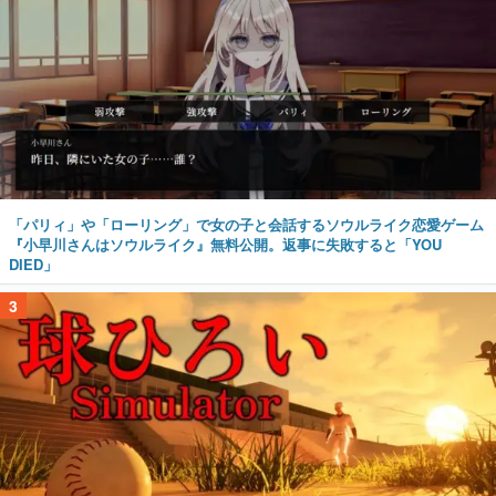
「パリィ」や「ローリング」で女の子と会話するソウルライク恋愛ゲーム
『小早川さんはソウルライク』無料公開。返事に失敗すると「YOU
DIED」
3