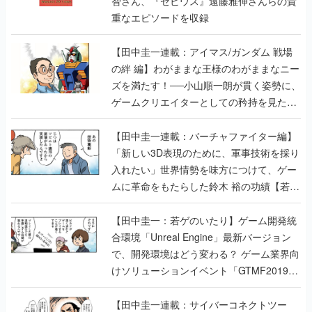
智さん、『ゼビウス』遠藤雅伸さんらの貴
重なエピソードを収録
【田中圭一連載：アイマス/ガンダム 戦場
の絆 編】わがままな王様のわがままなニー
ズを満たす！──小山順一朗が貫く姿勢に、
ゲームクリエイターとしての矜持を見た
【若ゲのいたり最終回】
【田中圭一連載：バーチャファイター編】
「新しい3D表現のために、軍事技術を採り
入れたい」世界情勢を味方につけて、ゲー
ムに革命をもたらした鈴木 裕の功績【若ゲ
のいたり】
【田中圭一：若ゲのいたり】ゲーム開発統
合環境「Unreal Engine」最新バージョン
で、開発環境はどう変わる？ ゲーム業界向
けソリューションイベント「GTMF2019」
に行って、より理解を深めよう【PR】
【田中圭一連載：サイバーコネクトツー