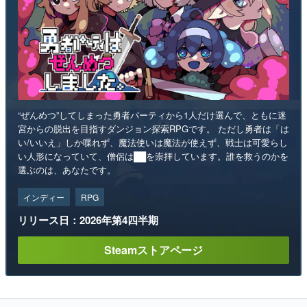
“ぜんめつ”してしまった勇者パーティから1人だけ選んで、ともに迷
宮からの脱出を目指すダンジョン探索RPGです。 ただし勇者は「は
い/いいえ」しか喋れず、魔法使いは魔法が使えず、戦士は可愛らし
い人形になっていて、僧侶は██を崇拝しています。誰を救うのかを
選ぶのは、あなたです。
インディー
RPG
リリース日：2026年第4四半期
Steamストアページ