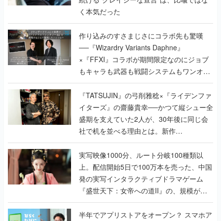
く本気だった
作り込みのすさまじさにコラボ先も驚嘆
──『Wizardry Variants Daphne』
×『FFXI』コラボが期間限定なのにジョブ
もキャラも武器も戦闘システムもワンオフ
で作り込まれた理由を両ディレクターに聞
く
『TATSUJIN』の弓削雅稔×『ライデンファ
イターズ』の齋藤貴幸──かつて縦シュー全
盛期を支えていた2人が、30年後に同じ会
社で机を並べる理由とは。新作
『TATSUJIN EXTREME』で初タッグを組
んだレジェンド2人に訊く開発秘話
実写映像1000分、ルート分岐100種類以
上。配信開始5日で100万本を売った、中国
発の実写インタラクティブドラマゲーム
『盛世天下：女帝への道II』の、規模が違
うこだわりをプロデューサーに聞いた
半年でアプリストアをオープン？ スマホア