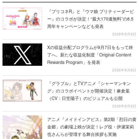
『プリコネR』と『ウマ娘 プリティーダービ
ー』のコラボが決定！“最大170連無料”の8.5
周年キャンペーンなども発表
2026年8月8日
Xの収益分配プログラムが9月7日をもって終
了へ。新たな収益化制度「Original Content
Rewards Program」を発表
2026年8月8日
『グラブル』とTVアニメ『シャーマンキン
グ』のコラボイベントが開催決定！麻倉葉
（CV：日笠陽子）のビジュアルも公開
2026年8月8日
アニメ『メイドインアビス』第2期「烈日の黄
金郷」の劇場上映が決定！レグ役・伊瀬茉莉
也さんらが登壇する舞台挨拶も実施