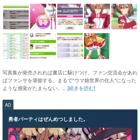
写真集が発売されれば書店に駆けつけ、ファン交流会があれ
ばファンサを堪能する。まるで"ウマ娘世界の住人"になった
ような感覚がたまらない。...
[続きを読む]
AD
勇者パーティはぜんめつしました。