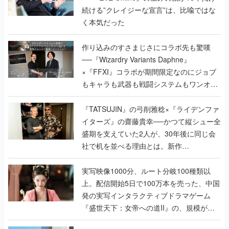
続ける”クレイジーな宣言”は、比喩ではな
く本気だった
作り込みのすさまじさにコラボ先も驚嘆
──『Wizardry Variants Daphne』
×『FFXI』コラボが期間限定なのにジョブ
もキャラも武器も戦闘システムもワンオフ
で作り込まれた理由を両ディレクターに聞
く
『TATSUJIN』の弓削雅稔×『ライデンファ
イターズ』の齋藤貴幸──かつて縦シュー全
盛期を支えていた2人が、30年後に同じ会
社で机を並べる理由とは。新作
『TATSUJIN EXTREME』で初タッグを組
んだレジェンド2人に訊く開発秘話
実写映像1000分、ルート分岐100種類以
上。配信開始5日で100万本を売った、中国
発の実写インタラクティブドラマゲーム
『盛世天下：女帝への道II』の、規模が違
うこだわりをプロデューサーに聞いた