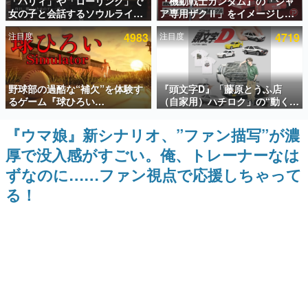
「パリィ」や「ローリング」で
『機動戦士ガンダム』の「シャ
女の子と会話するソウルライク
ア専用ザクⅡ」をイメージした
インタビュー
恋愛ゲーム『小早川さんはソウ
散水ホースリールが予約開始。
注目度
4983
注目度
4719
ルライク』無料公開。返事に失
本体にはシャアのパーソナルマ
連載・特集一覧
敗すると「YOU DIED」
ークやジオン公国軍のエンブレ
ム、型式番号などを配置
殿堂入り記事
野球部の過酷な“補欠”を体験す
『頭文字D』「藤原とうふ店
SNS拡散数が数千以上！ ページビュー数万以上！ などな
ど。多くの人々に読まれた、電ファミ渾身の“殿堂入り”記
るゲーム『球ひろい
（自家用）ハチロク」の“動くテ
事をまとめました。
Simulator』が「1件」のウィッ
ィッシュケース”が買えるポップ
シュリストをもとにチェコ語に
アップショップが開催へ。マン
『ウマ娘』新シナリオ、”ファン描写”が濃
ゲームの企画書
対応しSNSで話題に。『キング
ガの舞台である群馬の「イオン
名作ゲームクリエイターの方々に製作時のエピソードをお
厚で没入感がすごい。俺、トレーナーなは
ダム・カム』開発元やチェコの
モール高崎」にて、8月11日か
聞きし、ヒットする企画（ゲーム）とは何か？を探ってい
プロ野球選手から称賛の声
ら8月20日までの期間限定で開
きます。
ずなのに……ファン視点で応援しちゃって
催予定
赫本
る！
この物語を解いてはいけない。『赫本』は、〈試験問題〉
の形をした短編ホラー小説集です。
新世代に訊く
これからのデジタルゲーム市場を担う若きクリエイター達
の姿を追い、彼らのルーツと情熱を探っていきます。
ゲーム世代の作家たち
ゲームに多大な影響を受けた作家さんに取材し、ゲームが