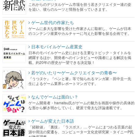
これからのデジタルゲーム市場を担う若きクリエイター達の姿
を追い、彼らのルーツと情熱を探っていきます。
ゲーム世代の作家たち
ゲームに多大な影響を受けた作家さんに取材し、ゲームが日本
のコンテンツ産業やカルチャーに与えた影響を探る企画です。
日本モバイルゲーム産業史
日本のモバイルゲーム史における主要なトピック・タイトルを
網羅するほか、開発者へのインタビューや識者による解説を掲
載。約20年の歴史が一望できる決定版！
若ゲのいたり〜ゲームクリエイターの青春〜
『うつヌケ』『ペンと箸』等で知られるマンガ家・田中圭一先
生によるゲーム業界レポートマンガです。
なんでゲームは面白い？
ゲーム開発者・hamatsu氏がゲームの魅力を画面や操作の具体的
な形から解き明かしていく、硬派で骨太な評論連載です。
ゲームが変えた日本語
「経験値」「裏技」「ラスボス」… ゲームにまつわる言葉の起
源や用法の変遷を、コンピューター文化史研究家・タイニーP氏
が徹底調査。