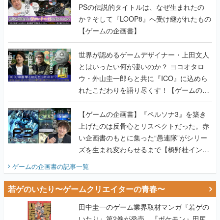
PSの伝説的タイトルは、なぜ生まれたの
か？そして『LOOP8』へ受け継がれたもの
【ゲームの企画書】
世界が認めるゲームデザイナー・上田文人
とはいったい何が凄いのか？ ヨコオタロ
ウ・外山圭一郎らと共に『ICO』に込めら
れたこだわりを語り尽くす！【ゲームの企
画書】
【ゲームの企画書】『ペルソナ3』を築き
上げたのは反骨心とリスペクトだった。赤
い企画書のもとに集った“愚連隊”がシリー
ズを生まれ変わらせるまで【橋野桂インタ
ビュー】
ゲームの企画書
の記事一覧
若ゲのいたり〜ゲームクリエイターの青春〜
田中圭一のゲーム業界取材マンガ『若ゲの
いたり』第2巻が発売。『ポケモン』田尻