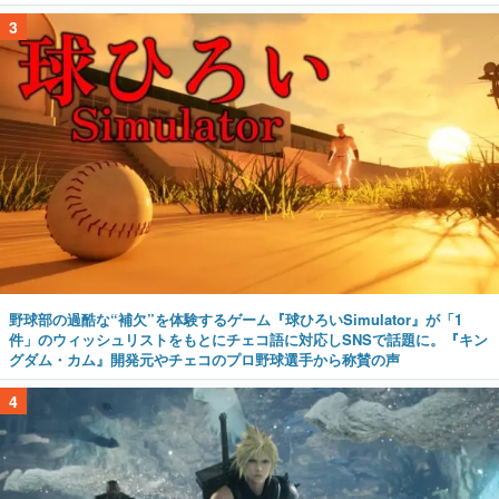
3
野球部の過酷な“補欠”を体験するゲーム『球ひろいSimulator』が「1
件」のウィッシュリストをもとにチェコ語に対応しSNSで話題に。『キン
グダム・カム』開発元やチェコのプロ野球選手から称賛の声
4