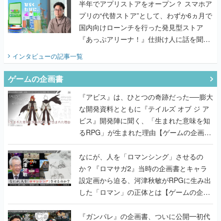
半年でアプリストアをオープン？ スマホア
プリの“代替ストア”として、わずか6ヵ月で
国内向けローンチを行った発見型ストア
『あっぷアリーナ！』仕掛け人に話を聞い
てみた
インタビュー
の記事一覧
ゲームの企画書
『アビス』は、ひとつの奇跡だった──膨大
な開発資料とともに『テイルズ オブ ジ ア
ビス』開発陣に聞く、「生まれた意味を知
るRPG」が生まれた理由【ゲームの企画
書】
なにが、人を「ロマンシング」させるの
か？『ロマサガ2』当時の企画書とキャラ
設定画から迫る、河津秋敏がRPGに生み出
した「ロマン」の正体とは【ゲームの企画
書】
『ガンパレ』の企画書、ついに公開━初代