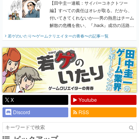
【田中圭一連載：サイバーコネクトツー
編】すべての責任はオレが取る。だから、
付いてきてくれないか──男の熱意はチーム
解散の危機を救い、『.hack』成功の活路を
開く。業界の快男児・松山 洋に流れる血は
若ゲのいたり〜ゲームクリエイターの青春〜
の記事一覧
『少年ジャンプ』色だった【若ゲのいた
り】
X
Youtube
Discord
RSS
ピックアップ