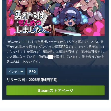
“ぜんめつ”してしまった勇者パーティから1人だけ選んで、ともに迷
宮からの脱出を目指すダンジョン探索RPGです。 ただし勇者は「は
い/いいえ」しか喋れず、魔法使いは魔法が使えず、戦士は可愛らし
い人形になっていて、僧侶は██を崇拝しています。誰を救うのかを
選ぶのは、あなたです。
インディー
RPG
リリース日：2026年第4四半期
Steamストアページ