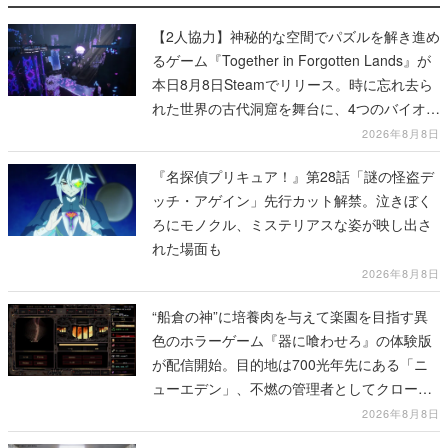
【2人協力】神秘的な空間でパズルを解き進め
るゲーム『Together in Forgotten Lands』が
本日8月8日Steamでリリース。時に忘れ去ら
れた世界の古代洞窟を舞台に、4つのバイオー
ムを探索しながら脱出を目指す
2026年8月8日
『名探偵プリキュア！』第28話「謎の怪盗デ
ッチ・アゲイン」先行カット解禁。泣きぼく
ろにモノクル、ミステリアスな姿が映し出さ
れた場面も
2026年8月8日
“船倉の神”に培養肉を与えて楽園を目指す異
色のホラーゲーム『器に喰わせろ』の体験版
が配信開始。目的地は700光年先にある「ニ
ューエデン」、不燃の管理者としてクローン
人間を増やし、加工して神に捧げる
2026年8月8日