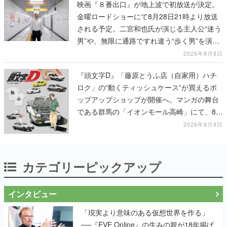
映画『８番出口』が地上波で初放送が決定。
金曜ロードショーにて8月28日21時より放送
される予定。二宮和也氏が演じる主人公“迷う
男”や、無限に通路ですれ違う“歩く男”を演じ
る河内大和氏の迫真の演技は必見
2026年8月8日
『頭文字D』「藤原とうふ店（自家用）ハチ
ロク」の“動くティッシュケース”が買えるポ
ップアップショップが開催へ。マンガの舞台
である群馬の「イオンモール高崎」にて、8月
11日から8月20日までの期間限定で開催予定
2026年8月8日
カテゴリーピックアップ
インタビュー
「現実より意味のある仮想世界を作る」
──『EVE Online』の生みの親が18年掲げ