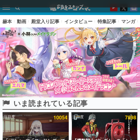
広告をスキップ
赫本
動画
殿堂入り記事
インタビュー
特集記事
マンガ
いま読まれている記事
ピックアップ
注目度
10054
注目度
7898
電ファミのいま読まれている記事ランキング
アプリセール情報