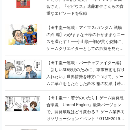
智さん、『ゼビウス』遠藤雅伸さんらの貴
重なエピソードを収録
【田中圭一連載：アイマス/ガンダム 戦場
の絆 編】わがままな王様のわがままなニー
ズを満たす！──小山順一朗が貫く姿勢に、
ゲームクリエイターとしての矜持を見た
【若ゲのいたり最終回】
【田中圭一連載：バーチャファイター編】
「新しい3D表現のために、軍事技術を採り
入れたい」世界情勢を味方につけて、ゲー
ムに革命をもたらした鈴木 裕の功績【若ゲ
のいたり】
【田中圭一：若ゲのいたり】ゲーム開発統
合環境「Unreal Engine」最新バージョン
で、開発環境はどう変わる？ ゲーム業界向
けソリューションイベント「GTMF2019」
に行って、より理解を深めよう【PR】