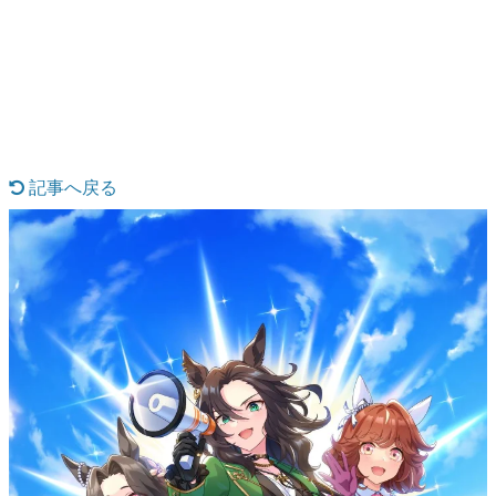
日本のコンテンツ産業やカルチャーに与えた影響を探る企
画です。
日本モバイルゲーム産業史
日本のモバイルゲーム史における主要なトピック・タイト
ルを網羅するほか、開発者へのインタビューや識者による
解説を掲載。約20年の歴史が一望できる決定版！
若ゲのいたり〜ゲームクリエイターの青春〜
『うつヌケ』『ペンと箸』等で知られるマンガ家・田中圭
記事へ戻る
一先生によるゲーム業界レポートマンガです。
なんでゲームは面白い？
ゲーム開発者・hamatsu氏がゲームの魅力を画面や操作の
具体的な形から解き明かしていく、硬派で骨太な評論連載
です。
ゲームが変えた日本語
「経験値」「裏技」「ラスボス」… ゲームにまつわる言葉
の起源や用法の変遷を、コンピューター文化史研究家・タ
イニーP氏が徹底調査。
カテゴリ
特集記事