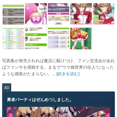
写真集が発売されれば書店に駆けつけ、ファン交流会があれ
ばファンサを堪能する。まるで"ウマ娘世界の住人"になった
ような感覚がたまらない。...
[続きを読む]
AD
勇者パーティはぜんめつしました。