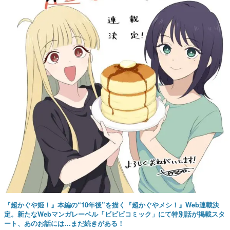
『超かぐや姫！』本編の“10年後”を描く『超かぐやメシ！』Web連載決
定。新たなWebマンガレーベル「ビビビコミック」にて特別話が掲載スタ
ート、あのお話には…まだ続きがある！