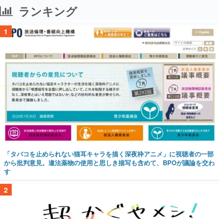
ランキング
1
「タバコを止められない猫耳キャラを描く深夜枠アニメ」に視聴者の一部
から批判意見。違法薬物の使用と思しき描写も含めて、BPOが議論を交わ
す
2