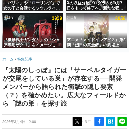
「パリィ」や「ローリング」で
Xの収益分配プログラムが9月7
女の子と会話するソウルライク
日をもって終了へ。新たな収益
インタビュー
恋愛ゲーム『小早川さんはソウ
化制度「Original Content
注目度
3839
注目度
3058
ルライク』無料公開。返事に失
Rewards Program」を発表
連載・特集一覧
敗すると「YOU DIED」
殿堂入り記事
SNS拡散数が数千以上！ ページビュー数万以上！ などな
『機動戦士ガンダム』の「シャ
アニメ『メイドインアビス』第2
ど。多くの人々に読まれた、電ファミ渾身の“殿堂入り”記
ア専用ザクⅡ」をイメージした
期「烈日の黄金郷」の劇場上映
事をまとめました。
散水ホースリールが予約開始。
が決定！レグ役・伊瀬茉莉也さ
本体にはシャアのパーソナルマ
んらが登壇する舞台挨拶も実施
ゲームの企画書
ホーム
特集記事
ークやジオン公国軍のエンブレ
名作ゲームクリエイターの方々に製作時のエピソードをお
聞きし、ヒットする企画（ゲーム）とは何か？を探ってい
ム、型式番号などを配置
『太陽のしっぽ』には「サーベルタイガー
きます。
が交尾をしている巣」が存在する──開発
赫本
この物語を解いてはいけない。『赫本』は、〈試験問題〉
メンバーから語られた衝撃の隠し要素
の形をした短編ホラー小説集です。
（？）を確かめたい。広大なフィールドか
ら「謎の巣」を探す旅
新世代に訊く
これからのデジタルゲーム市場を担う若きクリエイター達
の姿を追い、彼らのルーツと情熱を探っていきます。
2026年3月4日 12:00
反応
ゲーム世代の作家たち
ゲームに多大な影響を受けた作家さんに取材し、ゲームが