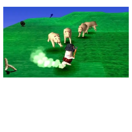
日本のコンテンツ産業やカルチャーに与えた影響を探る企
画です。
日本モバイルゲーム産業史
日本のモバイルゲーム史における主要なトピック・タイト
ルを網羅するほか、開発者へのインタビューや識者による
解説を掲載。約20年の歴史が一望できる決定版！
若ゲのいたり〜ゲームクリエイターの青春〜
『うつヌケ』『ペンと箸』等で知られるマンガ家・田中圭
一先生によるゲーム業界レポートマンガです。
なんでゲームは面白い？
ゲーム開発者・hamatsu氏がゲームの魅力を画面や操作の
具体的な形から解き明かしていく、硬派で骨太な評論連載
です。
ゲームが変えた日本語
「経験値」「裏技」「ラスボス」… ゲームにまつわる言葉
の起源や用法の変遷を、コンピューター文化史研究家・タ
イニーP氏が徹底調査。
カテゴリ
特集記事