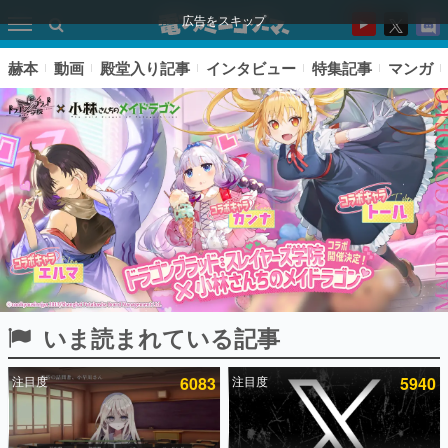
広告をスキップ
赫本
動画
殿堂入り記事
インタビュー
特集記事
マンガ
いま読まれている記事
ピックアップ
注目度
6083
注目度
5940
電ファミのいま読まれている記事ランキング
アプリセール情報