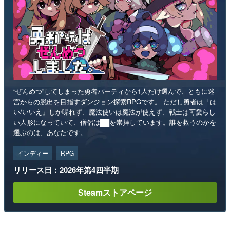
“ぜんめつ”してしまった勇者パーティから1人だけ選んで、ともに迷
宮からの脱出を目指すダンジョン探索RPGです。 ただし勇者は「は
い/いいえ」しか喋れず、魔法使いは魔法が使えず、戦士は可愛らし
い人形になっていて、僧侶は██を崇拝しています。誰を救うのかを
選ぶのは、あなたです。
インディー
RPG
リリース日：2026年第4四半期
Steamストアページ