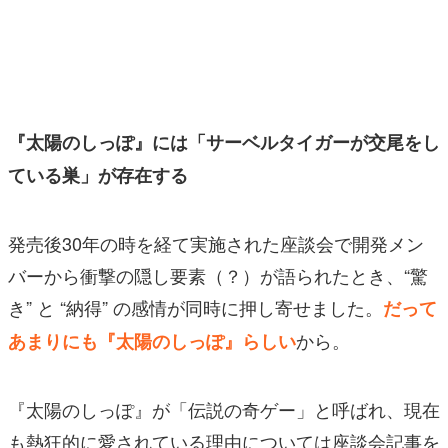
マンガ
女性向け
アプリレビュー
『太陽のしっぽ』には「サーベルタイガーが交尾をし
その他
ている巣」が存在する
電ファミニコゲーマーとは？
発売後30年の時を経て実施された座談会で開発メン
運営：株式会社マレ
バーから衝撃の隠し要素（？）が語られたとき、“驚
き” と “納得” の感情が同時に押し寄せました。
だって
から。
あまりにも『太陽のしっぽ』らしい
『太陽のしっぽ』が「伝説の奇ゲー」と呼ばれ、現在
も熱狂的に愛されている理由については座談会記事を