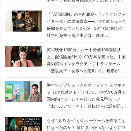
で作り込まれた理由を両ディレクターに聞
く
『TATSUJIN』の弓削雅稔×『ライデンファ
イターズ』の齋藤貴幸──かつて縦シュー全
盛期を支えていた2人が、30年後に同じ会
社で机を並べる理由とは。新作
『TATSUJIN EXTREME』で初タッグを組
んだレジェンド2人に訊く開発秘話
実写映像1000分、ルート分岐100種類以
上。配信開始5日で100万本を売った、中国
発の実写インタラクティブドラマゲーム
『盛世天下：女帝への道II』の、規模が違
うこだわりをプロデューサーに聞いた
半年でアプリストアをオープン？ スマホア
プリの“代替ストア”として、わずか6ヵ月で
国内向けローンチを行った発見型ストア
『あっぷアリーナ！』仕掛け人に話を聞い
てみた
なぜ “あの花王” がホラーゲームを作ること
になったのか？ 敵に見つからないようにマ