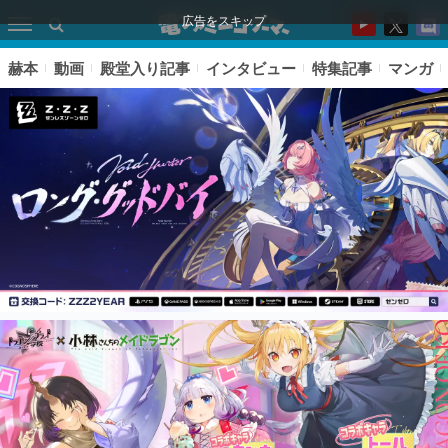
広告をスキップ
赫本
動画
殿堂入り記事
インタビュー
特集記事
マンガ
ピックアップ
電ファミのいま読まれている記事ランキング
アプリセール情報