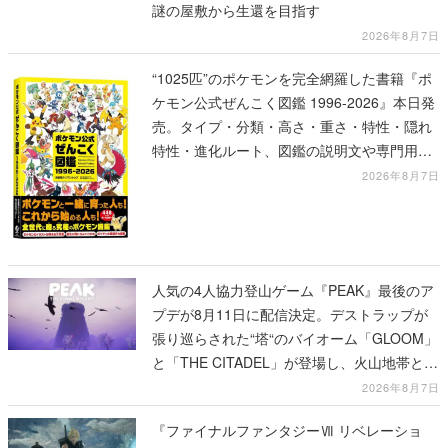
謎の屋敷から生還を目指す
2026年8月7日
“1025匹”のポケモンを完全網羅した書籍『ポ
ケモン公式ぜんこく図鑑 1996-2026』本日発
売。タイプ・分類・高さ・重さ・特性・隠れ
特性・進化ルート、図鑑の説明文や専門用語
の解説も収録
2026年8月7日
人気の4人協力登山ゲーム『PEAK』最後のア
プデが8月11日に配信決定。デストラップが
張り巡らされた“塔“のバイオーム「GLOOM」
と「THE CITADEL」が登場し、火山地帯と入
れ替わる
2026年8月7日
『ファイナルファンタジーⅦ リベレーショ