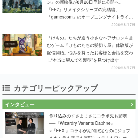
ン』の新映像が8月26日早朝に公開へ。
『FF7』リメイクシリーズの完結編、
「gamescom」のオープニングナイトライブ
にてディレクターの浜口直樹氏が登壇する予
2026年8月7日
定
「けもの」たちが通う小さなヘアサロンを営
むゲーム『けものたちの髪切り屋』体験版が
配信開始。悩みを持ったお客様と会話を交わ
し“本当に望んでる髪型”を見つけ出す
2026年8月7日
カテゴリーピックアップ
インタビュー
作り込みのすさまじさにコラボ先も驚嘆
──『Wizardry Variants Daphne』
×『FFXI』コラボが期間限定なのにジョブ
もキャラも武器も戦闘システムもワンオフ