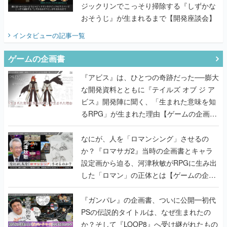
ジックリンでこっそり掃除する『しずかな
おそうじ』が生まれるまで【開発座談会】
インタビュー
の記事一覧
ゲームの企画書
『アビス』は、ひとつの奇跡だった──膨大
な開発資料とともに『テイルズ オブ ジ ア
ビス』開発陣に聞く、「生まれた意味を知
るRPG」が生まれた理由【ゲームの企画
書】
なにが、人を「ロマンシング」させるの
か？『ロマサガ2』当時の企画書とキャラ
設定画から迫る、河津秋敏がRPGに生み出
した「ロマン」の正体とは【ゲームの企画
書】
『ガンパレ』の企画書、ついに公開━初代
PSの伝説的タイトルは、なぜ生まれたの
か？そして『LOOP8』へ受け継がれたもの