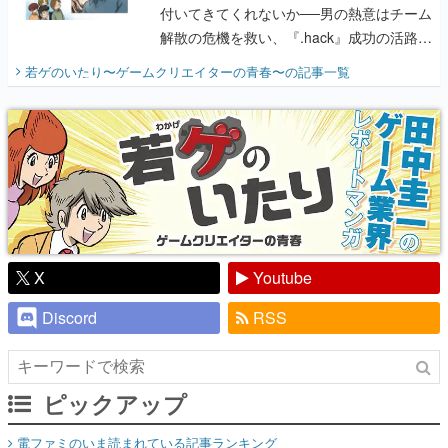
付いてきてくれないか──男の熱意はチーム
解散の危機を救い、『.hack』成功の活路を
開く。業界の快男児・松山 洋に流れる血は
若ゲのいたり〜ゲームクリエイターの青春〜
の記事一覧
『少年ジャンプ』色だった【若ゲのいた
り】
X
Youtube
Discord
RSS
ピックアップ
電ファミのいま読まれている記事ランキング