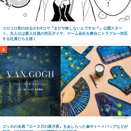
コロコロ初のゆるかわ4コマ『まだサ終しないんですか？』公開スター
ト。主人公は新入社員の侘石ダイヤ、ゲーム会社を舞台にトラブルへ対応
する社員たちを描く
5
ゴッホの名画『ローヌ川の星月夜』をあしらった傘やトートバッグなどが