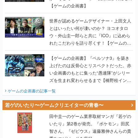
【ゲームの企画書】
世界が認めるゲームデザイナー・上田文人
とはいったい何が凄いのか？ ヨコオタロ
ウ・外山圭一郎らと共に『ICO』に込めら
れたこだわりを語り尽くす！【ゲームの企
画書】
【ゲームの企画書】『ペルソナ3』を築き
上げたのは反骨心とリスペクトだった。赤
い企画書のもとに集った“愚連隊”がシリー
ズを生まれ変わらせるまで【橋野桂インタ
ビュー】
ゲームの企画書
の記事一覧
若ゲのいたり〜ゲームクリエイターの青春〜
田中圭一のゲーム業界取材マンガ『若ゲの
いたり』第2巻が発売。『ポケモン』田尻
智さん、『ゼビウス』遠藤雅伸さんらの貴