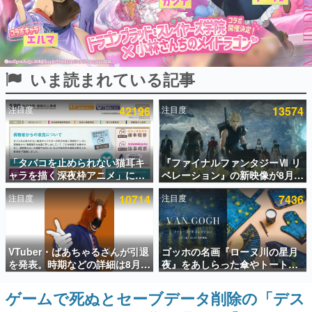
インタビュー
連載・特集一覧
いま読まれている記事
殿堂入り記事
SNS拡散数が数千以上！ ページビュー数万以上！ などな
ど。多くの人々に読まれた、電ファミ渾身の“殿堂入り”記
注目度
42196
注目度
13574
事をまとめました。
ゲームの企画書
名作ゲームクリエイターの方々に製作時のエピソードをお
聞きし、ヒットする企画（ゲーム）とは何か？を探ってい
「タバコを止められない猫耳キ
『ファイナルファンタジーⅦ リ
きます。
ャラを描く深夜枠アニメ」に視
ベレーション』の新映像が8月
聴者の一部から批判意見。違法
26日早朝に公開へ。『FF7』リ
赫本
注目度
10714
注目度
7436
薬物の使用と思しき描写も含め
メイクシリーズの完結編、
この物語を解いてはいけない。『赫本』は、〈試験問題〉
て、BPOが議論を交わす
「gamescom」のオープニング
の形をした短編ホラー小説集です。
ナイトライブにてディレクター
の浜口直樹氏が登壇する予定
新世代に訊く
VTuber・ばあちゃるさんが引退
ゴッホの名画『ローヌ川の星月
これからのデジタルゲーム市場を担う若きクリエイター達
を発表。時期などの詳細は8月9
夜』をあしらった傘やトートバ
の姿を追い、彼らのルーツと情熱を探っていきます。
日15時からの配信で説明
ッグなどが登場。8月7日21時よ
り2日間限定で予約販売
ゲームで死ぬとセーブデータ削除の「デス
ゲーム世代の作家たち
ゲームに多大な影響を受けた作家さんに取材し、ゲームが