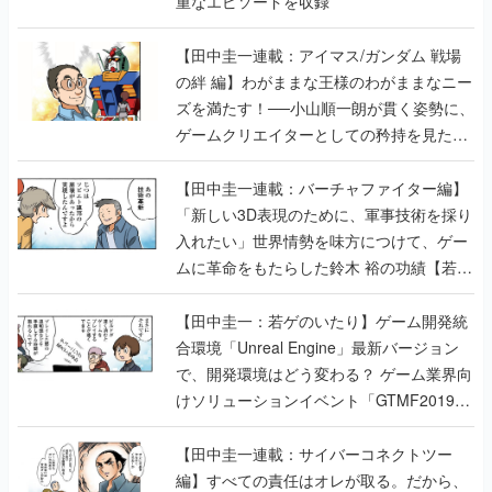
重なエピソードを収録
【田中圭一連載：アイマス/ガンダム 戦場
の絆 編】わがままな王様のわがままなニー
ズを満たす！──小山順一朗が貫く姿勢に、
ゲームクリエイターとしての矜持を見た
【若ゲのいたり最終回】
【田中圭一連載：バーチャファイター編】
「新しい3D表現のために、軍事技術を採り
入れたい」世界情勢を味方につけて、ゲー
ムに革命をもたらした鈴木 裕の功績【若ゲ
のいたり】
【田中圭一：若ゲのいたり】ゲーム開発統
合環境「Unreal Engine」最新バージョン
で、開発環境はどう変わる？ ゲーム業界向
けソリューションイベント「GTMF2019」
に行って、より理解を深めよう【PR】
【田中圭一連載：サイバーコネクトツー
編】すべての責任はオレが取る。だから、