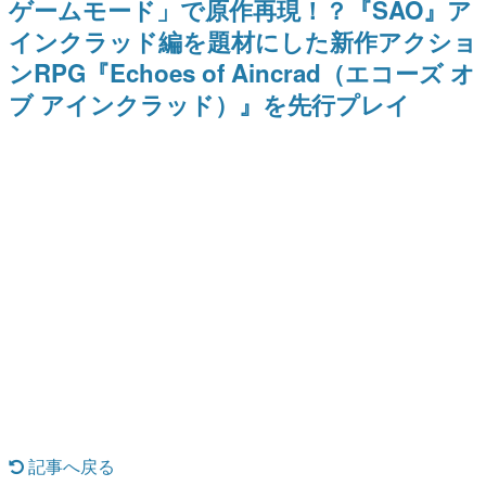
ゲームモード」で原作再現！？『SAO』ア
日本のコンテンツ産業やカルチャーに与えた影響を探る企
インクラッド編を題材にした新作アクショ
画です。
ンRPG『Echoes of Aincrad（エコーズ オ
日本モバイルゲーム産業史
日本のモバイルゲーム史における主要なトピック・タイト
ブ アインクラッド）』を先行プレイ
ルを網羅するほか、開発者へのインタビューや識者による
解説を掲載。約20年の歴史が一望できる決定版！
若ゲのいたり〜ゲームクリエイターの青春〜
『うつヌケ』『ペンと箸』等で知られるマンガ家・田中圭
一先生によるゲーム業界レポートマンガです。
なんでゲームは面白い？
ゲーム開発者・hamatsu氏がゲームの魅力を画面や操作の
具体的な形から解き明かしていく、硬派で骨太な評論連載
です。
ゲームが変えた日本語
「経験値」「裏技」「ラスボス」… ゲームにまつわる言葉
の起源や用法の変遷を、コンピューター文化史研究家・タ
イニーP氏が徹底調査。
カテゴリ
記事へ戻る
特集記事