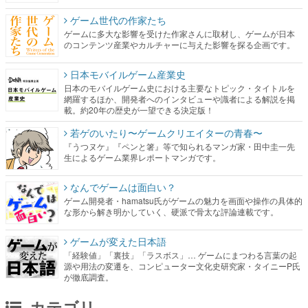
ゲーム世代の作家たち
ゲームに多大な影響を受けた作家さんに取材し、ゲームが日本
のコンテンツ産業やカルチャーに与えた影響を探る企画です。
日本モバイルゲーム産業史
日本のモバイルゲーム史における主要なトピック・タイトルを
網羅するほか、開発者へのインタビューや識者による解説を掲
載。約20年の歴史が一望できる決定版！
若ゲのいたり〜ゲームクリエイターの青春〜
『うつヌケ』『ペンと箸』等で知られるマンガ家・田中圭一先
生によるゲーム業界レポートマンガです。
なんでゲームは面白い？
ゲーム開発者・hamatsu氏がゲームの魅力を画面や操作の具体的
な形から解き明かしていく、硬派で骨太な評論連載です。
ゲームが変えた日本語
「経験値」「裏技」「ラスボス」… ゲームにまつわる言葉の起
源や用法の変遷を、コンピューター文化史研究家・タイニーP氏
が徹底調査。
カテゴリ