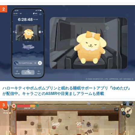
2
ハローキティやポムポムプリンと眠れる睡眠サポートアプリ『ゆめたび』
が配信中。キャラごとのASMRや目覚ましアラームも搭載
3