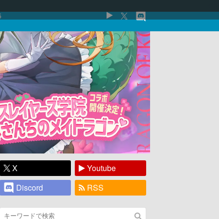
5
X
Youtube
Discord
RSS