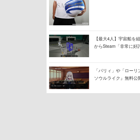
【最大4人】宇宙船を組み
からSteam「非常に
大破
「パリィ」や「ローリ
ソウルライク』無料公開