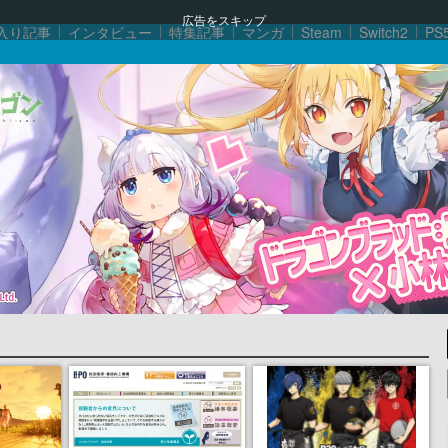
広告をスキップ
入り記事
インタビュー
特集記事
マンガ
Steam
Switch2
PS