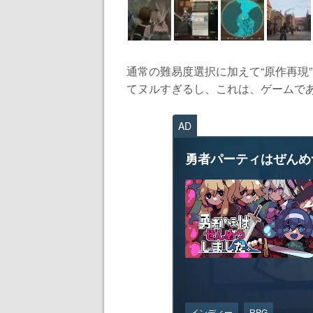
通常の難易度選択に加えて“原作再現
てヌルすぎるし、これは、ゲームであ
AD
勇者パーティはぜんめ
インディー
RPG