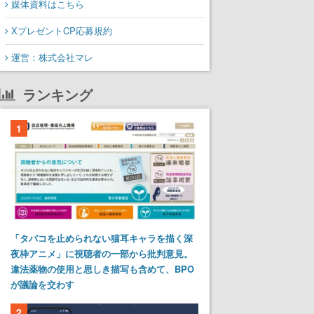
媒体資料はこちら
XプレゼントCP応募規約
運営：株式会社マレ
ランキング
1
「タバコを止められない猫耳キャラを描く深
夜枠アニメ」に視聴者の一部から批判意見。
違法薬物の使用と思しき描写も含めて、BPO
が議論を交わす
2