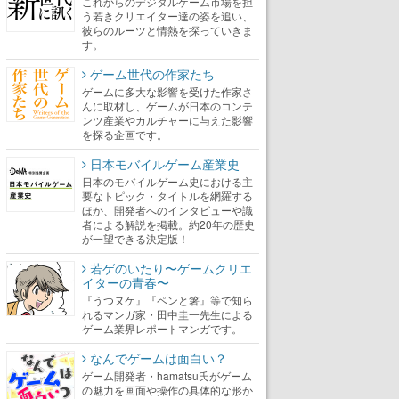
これからのデジタルゲーム市場を担
う若きクリエイター達の姿を追い、
彼らのルーツと情熱を探っていきま
す。
ゲーム世代の作家たち
ゲームに多大な影響を受けた作家さ
んに取材し、ゲームが日本のコンテ
ンツ産業やカルチャーに与えた影響
を探る企画です。
日本モバイルゲーム産業史
日本のモバイルゲーム史における主
要なトピック・タイトルを網羅する
ほか、開発者へのインタビューや識
者による解説を掲載。約20年の歴史
が一望できる決定版！
若ゲのいたり〜ゲームクリエ
イターの青春〜
『うつヌケ』『ペンと箸』等で知ら
れるマンガ家・田中圭一先生による
ゲーム業界レポートマンガです。
なんでゲームは面白い？
ゲーム開発者・hamatsu氏がゲーム
の魅力を画面や操作の具体的な形か