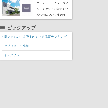
たよりに海底からの脱出
ニンテンドーミュージア
を目指す
ム、チケットの転売や決
済代行について注意喚
起。公式サイト以外で買
ったチケットで入館でき
ピックアップ
ない事例が複数発生
電ファミのいま読まれている記事ランキング
アプリセール情報
インタビュー