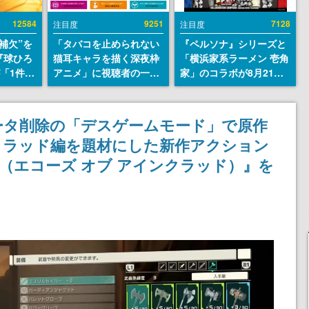
12584
9251
7128
注目度
注目度
補欠”を
「タバコを止められない
『ペルソナ』シリーズと
『球ひろ
猫耳キャラを描く深夜枠
「横浜家系ラーメン 壱角
』が「1件」
アニメ」に視聴者の一部
家」のコラボが8月21日
ストをも
から批判意見。違法薬物
から開催。”はがくれ”風
対応し
の使用と思しき描写も含
とんこつラーメンや、お
『キング
めて、BPOが議論を交わ
いしく食べられるカレー
ータ削除の「デスゲームモード」で原作
発元やチ
す
ラーメンがラインナップ
クラッド編を題材にした新作アクション
選手から
ncrad（エコーズ オブ アインクラッド）』を