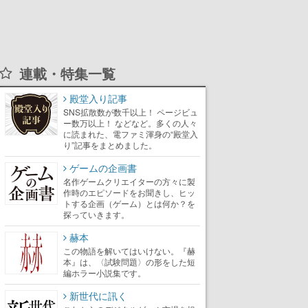
連載・特集一覧
殿堂入り記事
SNS拡散数が数千以上！ ページビュ
ー数万以上！ などなど。多くの人々
に読まれた、電ファミ渾身の“殿堂入
り”記事をまとめました。
ゲームの企画書
名作ゲームクリエイターの方々に製
作時のエピソードをお聞きし、ヒッ
トする企画（ゲーム）とは何か？を
探っていきます。
赫本
この物語を解いてはいけない。『赫
本』は、〈試験問題〉の形をした短
編ホラー小説集です。
新世代に訊く