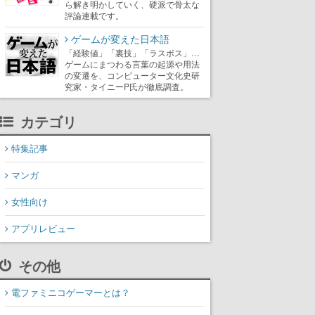
ら解き明かしていく、硬派で骨太な
評論連載です。
ゲームが変えた日本語
「経験値」「裏技」「ラスボス」…
ゲームにまつわる言葉の起源や用法
の変遷を、コンピューター文化史研
究家・タイニーP氏が徹底調査。
カテゴリ
特集記事
マンガ
女性向け
アプリレビュー
その他
電ファミニコゲーマーとは？