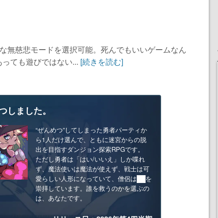
”な無慈悲モードを選択可能。死んでもいいゲームなん
っても遊びではない...
[続きを読む]
つしました。
“ぜんめつ”してしまった勇者パーティか
ら1人だけ選んで、ともに迷宮からの脱
出を目指すダンジョン探索RPGです。
ただし勇者は「はい/いいえ」しか喋れ
ず、魔法使いは魔法が使えず、戦士は可
愛らしい人形になっていて、僧侶は██を
崇拝しています。誰を救うのかを選ぶの
は、あなたです。