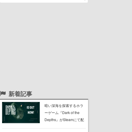
新着記事
暗い深海を探索するホラ
ーゲーム『Dark of the
Depths』がSteamにて配
信開始。懐中電灯の光を