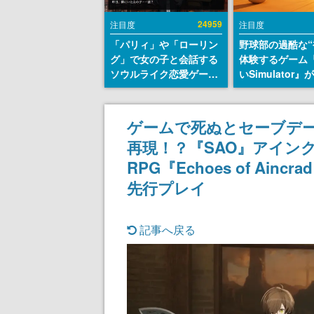
24959
注目度
注目度
「パリィ」や「ローリン
野球部の過酷な“
グ」で女の子と会話する
体験するゲーム
ソウルライク恋愛ゲーム
いSimulator
『小早川さんはソウルラ
のウィッシュリ
イク』無料公開。返事に
とにチェコ語に
失敗すると「YOU
SNSで話題に。
ゲームで死ぬとセーブデ
DIED」
ダム・カム』開
再現！？『SAO』アイン
ェコのプロ野球
称賛の声
RPG『Echoes of Ai
先行プレイ
記事へ戻る