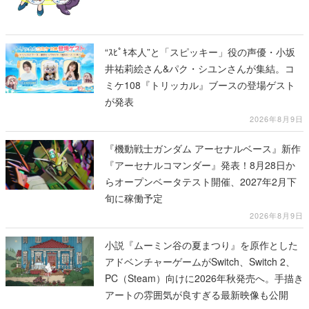
“ｽﾋﾟｷ本人”と「スピッキー」役の声優・小坂
井祐莉絵さん&パク・シユンさんが集結。コ
ミケ108『トリッカル』ブースの登場ゲスト
が発表
2026年8月9日
『機動戦士ガンダム アーセナルベース』新作
『アーセナルコマンダー』発表！8月28日か
らオープンベータテスト開催、2027年2月下
旬に稼働予定
2026年8月9日
小説『ムーミン谷の夏まつり』を原作とした
アドベンチャーゲームがSwitch、Switch 2、
PC（Steam）向けに2026年秋発売へ。手描き
アートの雰囲気が良すぎる最新映像も公開