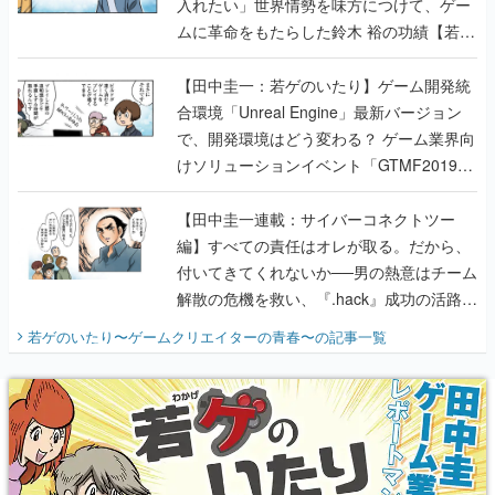
入れたい」世界情勢を味方につけて、ゲー
ムに革命をもたらした鈴木 裕の功績【若ゲ
のいたり】
【田中圭一：若ゲのいたり】ゲーム開発統
合環境「Unreal Engine」最新バージョン
で、開発環境はどう変わる？ ゲーム業界向
けソリューションイベント「GTMF2019」
に行って、より理解を深めよう【PR】
【田中圭一連載：サイバーコネクトツー
編】すべての責任はオレが取る。だから、
付いてきてくれないか──男の熱意はチーム
解散の危機を救い、『.hack』成功の活路を
開く。業界の快男児・松山 洋に流れる血は
若ゲのいたり〜ゲームクリエイターの青春〜
の記事一覧
『少年ジャンプ』色だった【若ゲのいた
り】