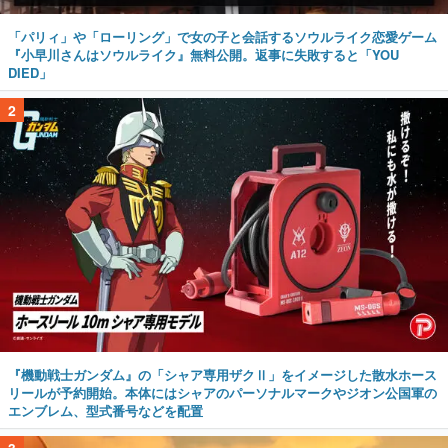
「パリィ」や「ローリング」で女の子と会話するソウルライク恋愛ゲーム
『小早川さんはソウルライク』無料公開。返事に失敗すると「YOU
DIED」
2
『機動戦士ガンダム』の「シャア専用ザクⅡ」をイメージした散水ホース
リールが予約開始。本体にはシャアのパーソナルマークやジオン公国軍の
エンブレム、型式番号などを配置