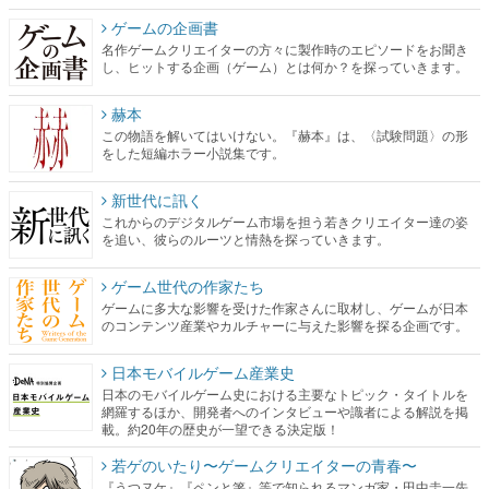
ゲームの企画書
名作ゲームクリエイターの方々に製作時のエピソードをお聞き
し、ヒットする企画（ゲーム）とは何か？を探っていきます。
赫本
この物語を解いてはいけない。『赫本』は、〈試験問題〉の形
をした短編ホラー小説集です。
新世代に訊く
これからのデジタルゲーム市場を担う若きクリエイター達の姿
を追い、彼らのルーツと情熱を探っていきます。
ゲーム世代の作家たち
ゲームに多大な影響を受けた作家さんに取材し、ゲームが日本
のコンテンツ産業やカルチャーに与えた影響を探る企画です。
日本モバイルゲーム産業史
日本のモバイルゲーム史における主要なトピック・タイトルを
網羅するほか、開発者へのインタビューや識者による解説を掲
載。約20年の歴史が一望できる決定版！
若ゲのいたり〜ゲームクリエイターの青春〜
『うつヌケ』『ペンと箸』等で知られるマンガ家・田中圭一先