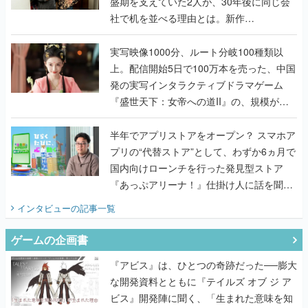
盛期を支えていた2人が、30年後に同じ会
社で机を並べる理由とは。新作
『TATSUJIN EXTREME』で初タッグを組
んだレジェンド2人に訊く開発秘話
実写映像1000分、ルート分岐100種類以
上。配信開始5日で100万本を売った、中国
発の実写インタラクティブドラマゲーム
『盛世天下：女帝への道II』の、規模が違
うこだわりをプロデューサーに聞いた
半年でアプリストアをオープン？ スマホア
プリの“代替ストア”として、わずか6ヵ月で
国内向けローンチを行った発見型ストア
『あっぷアリーナ！』仕掛け人に話を聞い
てみた
インタビュー
の記事一覧
ゲームの企画書
『アビス』は、ひとつの奇跡だった──膨大
な開発資料とともに『テイルズ オブ ジ ア
ビス』開発陣に聞く、「生まれた意味を知