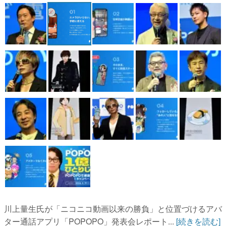
マンガ
女性向け
アプリレビュー
その他
電ファミニコゲーマーとは？
運営：株式会社マレ
川上量生氏が「ニコニコ動画以来の勝負」と位置づけるアバ
ター通話アプリ「POPOPO」発表会レポート...
[続きを読む]