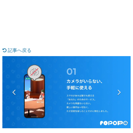
日本のコンテンツ産業やカルチャーに与えた影響を探る企
画です。
日本モバイルゲーム産業史
日本のモバイルゲーム史における主要なトピック・タイト
ルを網羅するほか、開発者へのインタビューや識者による
解説を掲載。約20年の歴史が一望できる決定版！
若ゲのいたり〜ゲームクリエイターの青春〜
『うつヌケ』『ペンと箸』等で知られるマンガ家・田中圭
記事へ戻る
一先生によるゲーム業界レポートマンガです。
なんでゲームは面白い？
ゲーム開発者・hamatsu氏がゲームの魅力を画面や操作の
具体的な形から解き明かしていく、硬派で骨太な評論連載
です。
ゲームが変えた日本語
「経験値」「裏技」「ラスボス」… ゲームにまつわる言葉
の起源や用法の変遷を、コンピューター文化史研究家・タ
イニーP氏が徹底調査。
カテゴリ
2 / 17
特集記事