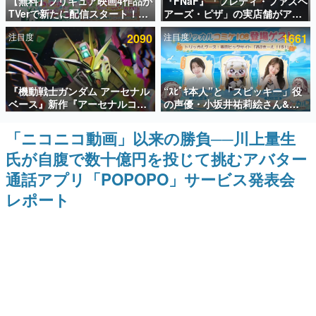
【無料】プリキュア映画4作品が
『FNaF』「フレディ・ファズベ
TVerで新たに配信スタート！な
アーズ・ピザ」の実店舗がアメ
インタビュー
んと2018年～2024年の映画ほぼ
リカの商業施設「American
注目度
2090
注目度
1661
すべてが見放題に、ぶっちゃけ
Dream」に2027年オープン！
連載・特集一覧
ありえないラインナップ
ScottGamesとの共同開発、食
事だけでなくステージショーや
没入型のホラー体験も楽しめる
殿堂入り記事
『機動戦士ガンダム アーセナル
“ｽﾋﾟｷ本人”と「スピッキー」役
SNS拡散数が数千以上！ ページビュー数万以上！ などな
ど。多くの人々に読まれた、電ファミ渾身の“殿堂入り”記
ベース』新作『アーセナルコマ
の声優・小坂井祐莉絵さん&パ
事をまとめました。
ンダー』発表！8月28日からオ
ク・シユンさんが集結。コミケ
ープンベータテスト開催、2027
108『トリッカル』ブースの登
「ニコニコ動画」以来の勝負──川上量生
ゲームの企画書
年2月下旬に稼働予定
場ゲストが発表
名作ゲームクリエイターの方々に製作時のエピソードをお
氏が自腹で数十億円を投じて挑むアバター
聞きし、ヒットする企画（ゲーム）とは何か？を探ってい
きます。
通話アプリ「POPOPO」サービス発表会
赫本
レポート
この物語を解いてはいけない。『赫本』は、〈試験問題〉
の形をした短編ホラー小説集です。
新世代に訊く
これからのデジタルゲーム市場を担う若きクリエイター達
の姿を追い、彼らのルーツと情熱を探っていきます。
ゲーム世代の作家たち
ゲームに多大な影響を受けた作家さんに取材し、ゲームが