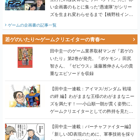
い企画書のもとに集った“愚連隊”がシリー
ズを生まれ変わらせるまで【橋野桂インタ
ビュー】
ゲームの企画書
の記事一覧
若ゲのいたり〜ゲームクリエイターの青春〜
田中圭一のゲーム業界取材マンガ『若ゲの
いたり』第2巻が発売。『ポケモン』田尻
智さん、『ゼビウス』遠藤雅伸さんらの貴
重なエピソードを収録
【田中圭一連載：アイマス/ガンダム 戦場
の絆 編】わがままな王様のわがままなニー
ズを満たす！──小山順一朗が貫く姿勢に、
ゲームクリエイターとしての矜持を見た
【若ゲのいたり最終回】
【田中圭一連載：バーチャファイター編】
「新しい3D表現のために、軍事技術を採り