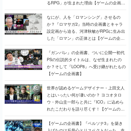
るRPG」が生まれた理由【ゲームの企画
書】
なにが、人を「ロマンシング」させるの
か？『ロマサガ2』当時の企画書とキャラ
設定画から迫る、河津秋敏がRPGに生み出
した「ロマン」の正体とは【ゲームの企画
書】
『ガンパレ』の企画書、ついに公開━初代
PSの伝説的タイトルは、なぜ生まれたの
か？そして『LOOP8』へ受け継がれたもの
【ゲームの企画書】
世界が認めるゲームデザイナー・上田文人
とはいったい何が凄いのか？ ヨコオタロ
ウ・外山圭一郎らと共に『ICO』に込めら
れたこだわりを語り尽くす！【ゲームの企
画書】
【ゲームの企画書】『ペルソナ3』を築き
上げたのは反骨心とリスペクトだった。赤