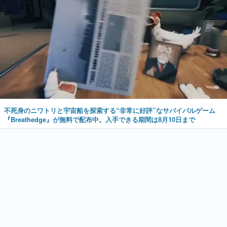
不死身のニワトリと宇宙船を探索する“非常に好評”なサバイバルゲーム
『Breathedge』が無料で配布中。入手できる期間は8月10日まで