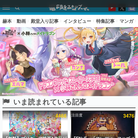
広告をスキップ
赫本
動画
殿堂入り記事
インタビュー
特集記事
マンガ
いま読まれている記事
ピックアップ
注目度
4466
注目度
3476
電ファミのいま読まれている記事ランキング
アプリセール情報