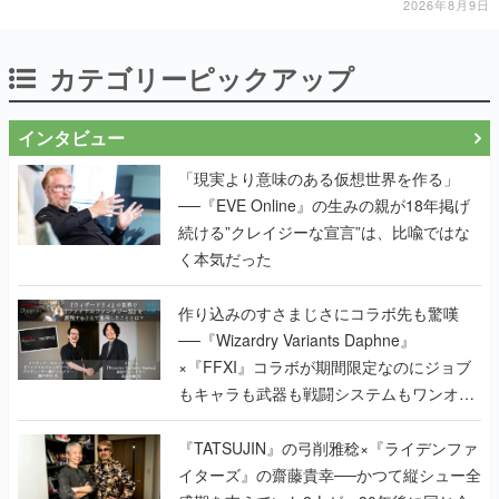
2026年8月9日
カテゴリーピックアップ
インタビュー
「現実より意味のある仮想世界を作る」
──『EVE Online』の生みの親が18年掲げ
続ける”クレイジーな宣言”は、比喩ではな
く本気だった
作り込みのすさまじさにコラボ先も驚嘆
──『Wizardry Variants Daphne』
×『FFXI』コラボが期間限定なのにジョブ
もキャラも武器も戦闘システムもワンオフ
で作り込まれた理由を両ディレクターに聞
く
『TATSUJIN』の弓削雅稔×『ライデンファ
イターズ』の齋藤貴幸──かつて縦シュー全