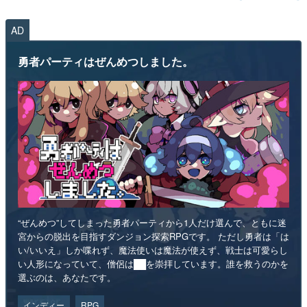
AD
勇者パーティはぜんめつしました。
“ぜんめつ”してしまった勇者パーティから1人だけ選んで、ともに迷
宮からの脱出を目指すダンジョン探索RPGです。 ただし勇者は「は
い/いいえ」しか喋れず、魔法使いは魔法が使えず、戦士は可愛らし
い人形になっていて、僧侶は██を崇拝しています。誰を救うのかを
選ぶのは、あなたです。
インディー
RPG