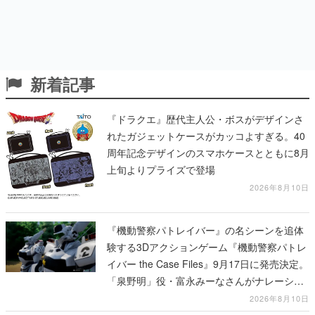
新着記事
『ドラクエ』歴代主人公・ボスがデザインさ
れたガジェットケースがカッコよすぎる。40
周年記念デザインのスマホケースとともに8月
上旬よりプライズで登場
2026年8月10日
『機動警察パトレイバー』の名シーンを追体
験する3Dアクションゲーム『機動警察パトレ
イバー the Case Files』9月17日に発売決定。
「泉野明」役・富永みーなさんがナレーショ
ンを務めるWEBCM第2弾が公開
2026年8月10日