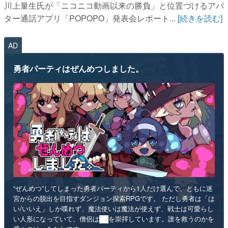
川上量生氏が「ニコニコ動画以来の勝負」と位置づけるアバ
ター通話アプリ「POPOPO」発表会レポート...
[続きを読む]
AD
勇者パーティはぜんめつしました。
“ぜんめつ”してしまった勇者パーティから1人だけ選んで、ともに迷
宮からの脱出を目指すダンジョン探索RPGです。 ただし勇者は「は
い/いいえ」しか喋れず、魔法使いは魔法が使えず、戦士は可愛らし
い人形になっていて、僧侶は██を崇拝しています。誰を救うのかを