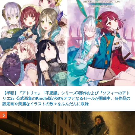
【半額】『アトリエ』「不思議」シリーズ3部作および『ソフィーのアト
リエ2』公式画集のKindle版が50%オフとなるセールが開催中。各作品の
設定画や美麗なイラストの数々をふんだんに収録
5