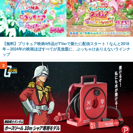
【無料】プリキュア映画4作品がTVerで新たに配信スタート！なんと2018
年～2024年の映画ほぼすべてが見放題に、ぶっちゃけありえないラインナ
ップ
2