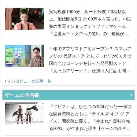
『TATSUJIN EXTREME』で初タッグを組
んだレジェンド2人に訊く開発秘話
実写映像1000分、ルート分岐100種類以
上。配信開始5日で100万本を売った、中国
発の実写インタラクティブドラマゲーム
『盛世天下：女帝への道II』の、規模が違
うこだわりをプロデューサーに聞いた
半年でアプリストアをオープン？ スマホア
プリの“代替ストア”として、わずか6ヵ月で
国内向けローンチを行った発見型ストア
『あっぷアリーナ！』仕掛け人に話を聞い
てみた
インタビュー
の記事一覧
ゲームの企画書
『アビス』は、ひとつの奇跡だった──膨大
な開発資料とともに『テイルズ オブ ジ ア
ビス』開発陣に聞く、「生まれた意味を知
るRPG」が生まれた理由【ゲームの企画
書】