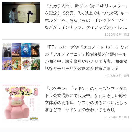
『ムカデ人間 』新グッズが『4Kリマスター』
を記念して発売。3人以上でも“つながる”キー
ホルダーや、おなじみのトイレットペーパー
などがラインナップ、タイアップのアパレル
グッズも公開され映画と現実世界が「つなが
2026年8月10日
る」
『FF』シリーズや『クロノ・トリガー』など
の「アルティマニア」Kindle版の半額セール
が開催中。設定資料やシナリオ考察、開発秘
話などモリモリの攻略本がお得に買える
2026年8月10日
『ポケモン』「ヤドン」のビーズソファがニ
トリ公式通販にて販売中。かわいらしい顔や
立体感のある耳、ソファの後ろについたしっ
ぽなどで「ヤドン」のかわいさを表現
2026年8月10日