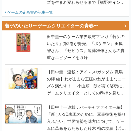
ズを生まれ変わらせるまで【橋野桂インタ
ビュー】
ゲームの企画書
の記事一覧
若ゲのいたり〜ゲームクリエイターの青春〜
田中圭一のゲーム業界取材マンガ『若ゲの
いたり』第2巻が発売。『ポケモン』田尻
智さん、『ゼビウス』遠藤雅伸さんらの貴
重なエピソードを収録
【田中圭一連載：アイマス/ガンダム 戦場
の絆 編】わがままな王様のわがままなニー
ズを満たす！──小山順一朗が貫く姿勢に、
ゲームクリエイターとしての矜持を見た
【若ゲのいたり最終回】
【田中圭一連載：バーチャファイター編】
「新しい3D表現のために、軍事技術を採り
入れたい」世界情勢を味方につけて、ゲー
ムに革命をもたらした鈴木 裕の功績【若ゲ