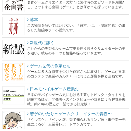
名作ゲームクリエイターの方々に製作時のエピソードをお聞き
し、ヒットする企画（ゲーム）とは何か？を探っていきます。
赫本
この物語を解いてはいけない。『赫本』は、〈試験問題〉の形
をした短編ホラー小説集です。
新世代に訊く
これからのデジタルゲーム市場を担う若きクリエイター達の姿
を追い、彼らのルーツと情熱を探っていきます。
ゲーム世代の作家たち
ゲームに多大な影響を受けた作家さんに取材し、ゲームが日本
のコンテンツ産業やカルチャーに与えた影響を探る企画です。
日本モバイルゲーム産業史
日本のモバイルゲーム史における主要なトピック・タイトルを
網羅するほか、開発者へのインタビューや識者による解説を掲
載。約20年の歴史が一望できる決定版！
若ゲのいたり〜ゲームクリエイターの青春〜
『うつヌケ』『ペンと箸』等で知られるマンガ家・田中圭一先
生によるゲーム業界レポートマンガです。