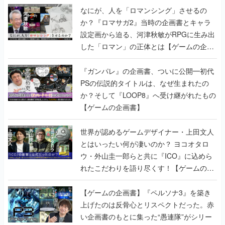
なにが、人を「ロマンシング」させるの
か？『ロマサガ2』当時の企画書とキャラ
設定画から迫る、河津秋敏がRPGに生み出
した「ロマン」の正体とは【ゲームの企画
書】
『ガンパレ』の企画書、ついに公開━初代
PSの伝説的タイトルは、なぜ生まれたの
か？そして『LOOP8』へ受け継がれたもの
【ゲームの企画書】
世界が認めるゲームデザイナー・上田文人
とはいったい何が凄いのか？ ヨコオタロ
ウ・外山圭一郎らと共に『ICO』に込めら
れたこだわりを語り尽くす！【ゲームの企
画書】
【ゲームの企画書】『ペルソナ3』を築き
上げたのは反骨心とリスペクトだった。赤
い企画書のもとに集った“愚連隊”がシリー