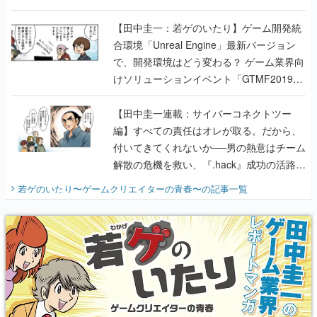
のいたり】
【田中圭一：若ゲのいたり】ゲーム開発統
合環境「Unreal Engine」最新バージョン
で、開発環境はどう変わる？ ゲーム業界向
けソリューションイベント「GTMF2019」
に行って、より理解を深めよう【PR】
【田中圭一連載：サイバーコネクトツー
編】すべての責任はオレが取る。だから、
付いてきてくれないか──男の熱意はチーム
解散の危機を救い、『.hack』成功の活路を
開く。業界の快男児・松山 洋に流れる血は
若ゲのいたり〜ゲームクリエイターの青春〜
の記事一覧
『少年ジャンプ』色だった【若ゲのいた
り】