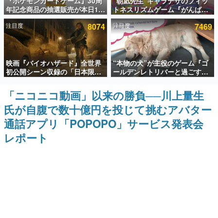
『ポケモンカードゲーム』30周
“朝凪先生”キャラデザのフィッ
年記念商品の抽選販売が本日12
トネスリズムゲーム『がんば
インタビュー
時より開始。拡張パック「30th
れ！チアリズム』Steamストア
注目度
8074
注目度
7469
CELEBRATION」のボックス
ページが公開。キャラクターの
連載・特集一覧
に、「プレミアムデッキセット
CVは陽向葵ゅかさん
エーフィ・ブラッキー」
「FUTURISTIC BOX」の計3商
殿堂入り記事
品
映画『バイオハザード』全世界
“本物の犬”が主役のゲーム『ゴ
SNS拡散数が数千以上！ ページビュー数万以上！ などな
ど。多くの人々に読まれた、電ファミ渾身の“殿堂入り”記
初公開シーン収録の「日本限
ールデンレトリバーと過ごす
事をまとめました。
定」予告映像が解禁。バイオの
日々』が最高すぎる。開発者の
日（8月10日）にあわせて、
愛犬「ピチュー」と一緒にのん
「ニコニコ動画」以来の勝負──川上量生
ゲームの企画書
「ラクーンシティ総合病院」へ
びりとした毎日を過ごそう
名作ゲームクリエイターの方々に製作時のエピソードをお
氏が自腹で数十億円を投じて挑むアバター
行く配達人の姿が披露
聞きし、ヒットする企画（ゲーム）とは何か？を探ってい
きます。
通話アプリ「POPOPO」サービス発表会
赫本
レポート
この物語を解いてはいけない。『赫本』は、〈試験問題〉
の形をした短編ホラー小説集です。
新世代に訊く
これからのデジタルゲーム市場を担う若きクリエイター達
の姿を追い、彼らのルーツと情熱を探っていきます。
ゲーム世代の作家たち
ゲームに多大な影響を受けた作家さんに取材し、ゲームが