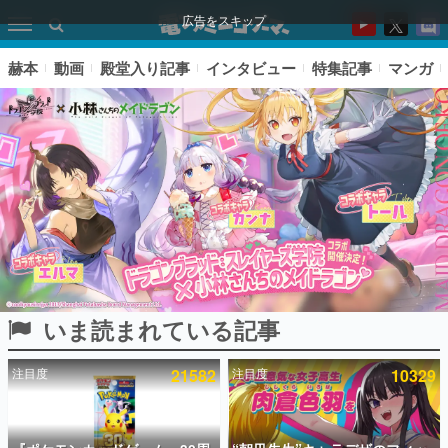
広告をスキップ
赫本
動画
殿堂入り記事
インタビュー
特集記事
マンガ
いま読まれている記事
ピックアップ
注目度
21582
注目度
10329
電ファミのいま読まれている記事ランキング
アプリセール情報