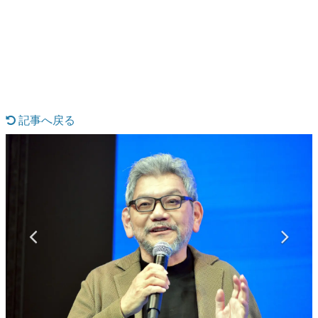
日本のコンテンツ産業やカルチャーに与えた影響を探る企
画です。
日本モバイルゲーム産業史
日本のモバイルゲーム史における主要なトピック・タイト
ルを網羅するほか、開発者へのインタビューや識者による
解説を掲載。約20年の歴史が一望できる決定版！
若ゲのいたり〜ゲームクリエイターの青春〜
『うつヌケ』『ペンと箸』等で知られるマンガ家・田中圭
記事へ戻る
一先生によるゲーム業界レポートマンガです。
なんでゲームは面白い？
ゲーム開発者・hamatsu氏がゲームの魅力を画面や操作の
具体的な形から解き明かしていく、硬派で骨太な評論連載
です。
ゲームが変えた日本語
「経験値」「裏技」「ラスボス」… ゲームにまつわる言葉
の起源や用法の変遷を、コンピューター文化史研究家・タ
イニーP氏が徹底調査。
カテゴリ
特集記事