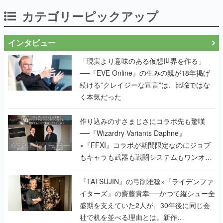
カテゴリーピックアップ
インタビュー
「現実より意味のある仮想世界を作る」
──『EVE Online』の生みの親が18年掲げ
続ける”クレイジーな宣言”は、比喩ではな
く本気だった
作り込みのすさまじさにコラボ先も驚嘆
──『Wizardry Variants Daphne』
×『FFXI』コラボが期間限定なのにジョブ
もキャラも武器も戦闘システムもワンオフ
で作り込まれた理由を両ディレクターに聞
く
『TATSUJIN』の弓削雅稔×『ライデンファ
イターズ』の齋藤貴幸──かつて縦シュー全
盛期を支えていた2人が、30年後に同じ会
社で机を並べる理由とは。新作