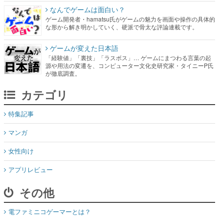
なんでゲームは面白い？
ゲーム開発者・hamatsu氏がゲームの魅力を画面や操作の具体的
な形から解き明かしていく、硬派で骨太な評論連載です。
ゲームが変えた日本語
「経験値」「裏技」「ラスボス」… ゲームにまつわる言葉の起
源や用法の変遷を、コンピューター文化史研究家・タイニーP氏
が徹底調査。
カテゴリ
特集記事
マンガ
女性向け
アプリレビュー
その他
電ファミニコゲーマーとは？