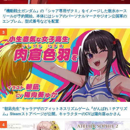
『機動戦士ガンダム』の「シャア専用ザクⅡ」をイメージした散水ホース
リールが予約開始。本体にはシャアのパーソナルマークやジオン公国軍の
エンブレム、型式番号などを配置
3
“朝凪先生”キャラデザのフィットネスリズムゲーム『がんばれ！チアリズ
ム』Steamストアページが公開。キャラクターのCVは陽向葵ゅかさん
4