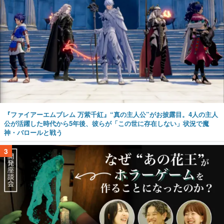
『ファイアーエムブレム 万紫千紅』“真の主人公”がお披露目。4人の主人
公が活躍した時代から5年後、彼らが「この世に存在しない」状況で魔
神・バロールと戦う
3