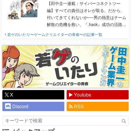
【田中圭一連載：サイバーコネクトツー
編】すべての責任はオレが取る。だから、
付いてきてくれないか──男の熱意はチーム
解散の危機を救い、『.hack』成功の活路を
開く。業界の快男児・松山 洋に流れる血は
若ゲのいたり〜ゲームクリエイターの青春〜
の記事一覧
『少年ジャンプ』色だった【若ゲのいた
り】
X
Youtube
Discord
RSS