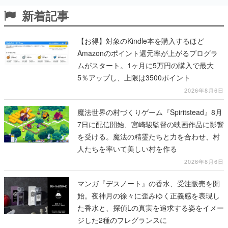
新着記事
【お得】対象のKindle本を購入するほど
Amazonのポイント還元率が上がるプログラ
ムがスタート。1ヶ月に5万円の購入で最大
5％アップし、上限は3500ポイント
2026年8月6日
魔法世界の村づくりゲーム『Spiritstead』8月
7日に配信開始、宮崎駿監督の映画作品に影響
を受ける。魔法の精霊たちと力を合わせ、村
人たちを率いて美しい村を作る
2026年8月6日
マンガ『デスノート』の香水、受注販売を開
始。夜神月の徐々に歪みゆく正義感を表現し
た香水と、探偵Lの真実を追求する姿をイメー
ジした2種のフレグランスに