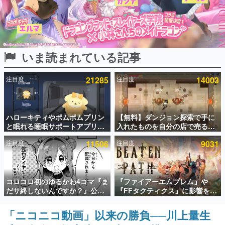
インタビュー
連載・特集一覧
いま読まれている記事
殿堂入り記事
SNS拡散数が数千以上！ ページビュー数万以上！ などな
ど。多くの人々に読まれた、電ファミ渾身の“殿堂入り”記
注目度
21285
注目度
14003
事をまとめました。
ゲームの企画書
名作ゲームクリエイターの方々に製作時のエピソードをお
聞きし、ヒットする企画（ゲーム）とは何か？を探ってい
ハローキティやポムポムプリン
【無料】ダンジョン探索で手に
きます。
と眠れる睡眠サポートアプリ
入れたものを自分の店で売るゲ
『ゆめたび』が配信中。キャラ
ーム『Moonlighter』がSteam
赫本
注目度
11506
注目度
9031
ごとのASMRや目覚ましアラー
にて無料配布中！続編
この物語を解いてはいけない。『赫本』は、〈試験問題〉
ムも搭載
『Moonlighter 2』の9月2日正
の形をした短編ホラー小説集です。
式リリースを記念したキャンペ
ーン
新世代に訊く
コロコロ初のゆるかわ4コマ『ま
『ファイアーエムブレム』や
これからのデジタルゲーム市場を担う若きクリエイター達
だサ終しないんですか？』公開
『FFタクティクス』に影響を受
の姿を追い、彼らのルーツと情熱を探っていきます。
スタート。主人公は新入社員の
けた新作戦略RPG『Beaten
侘石ダイヤ、ゲーム会社を舞台
Path』2027年に発売へ。
「ニコニコ動画」以来の勝負──川上量生
ゲーム世代の作家たち
にトラブルへ対応する社員たち
PC（Steam）、PS5、Xbox、
ゲームに多大な影響を受けた作家さんに取材し、ゲームが