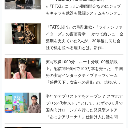
×『FFXI』コラボが期間限定なのにジョブ
もキャラも武器も戦闘システムもワンオフ
で作り込まれた理由を両ディレクターに聞
く
『TATSUJIN』の弓削雅稔×『ライデンファ
イターズ』の齋藤貴幸──かつて縦シュー全
盛期を支えていた2人が、30年後に同じ会
社で机を並べる理由とは。新作
『TATSUJIN EXTREME』で初タッグを組
んだレジェンド2人に訊く開発秘話
実写映像1000分、ルート分岐100種類以
上。配信開始5日で100万本を売った、中国
発の実写インタラクティブドラマゲーム
『盛世天下：女帝への道II』の、規模が違
うこだわりをプロデューサーに聞いた
半年でアプリストアをオープン？ スマホア
プリの“代替ストア”として、わずか6ヵ月で
国内向けローンチを行った発見型ストア
『あっぷアリーナ！』仕掛け人に話を聞い
てみた