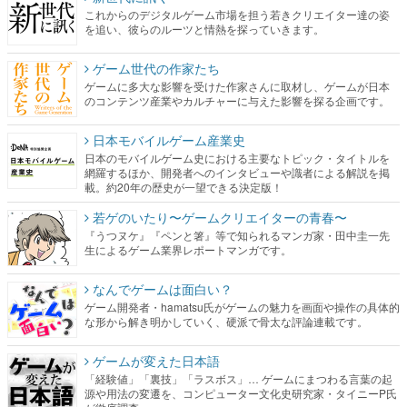
これからのデジタルゲーム市場を担う若きクリエイター達の姿
を追い、彼らのルーツと情熱を探っていきます。
ゲーム世代の作家たち
ゲームに多大な影響を受けた作家さんに取材し、ゲームが日本
のコンテンツ産業やカルチャーに与えた影響を探る企画です。
日本モバイルゲーム産業史
日本のモバイルゲーム史における主要なトピック・タイトルを
網羅するほか、開発者へのインタビューや識者による解説を掲
載。約20年の歴史が一望できる決定版！
若ゲのいたり〜ゲームクリエイターの青春〜
『うつヌケ』『ペンと箸』等で知られるマンガ家・田中圭一先
生によるゲーム業界レポートマンガです。
なんでゲームは面白い？
ゲーム開発者・hamatsu氏がゲームの魅力を画面や操作の具体的
な形から解き明かしていく、硬派で骨太な評論連載です。
ゲームが変えた日本語
「経験値」「裏技」「ラスボス」… ゲームにまつわる言葉の起
源や用法の変遷を、コンピューター文化史研究家・タイニーP氏