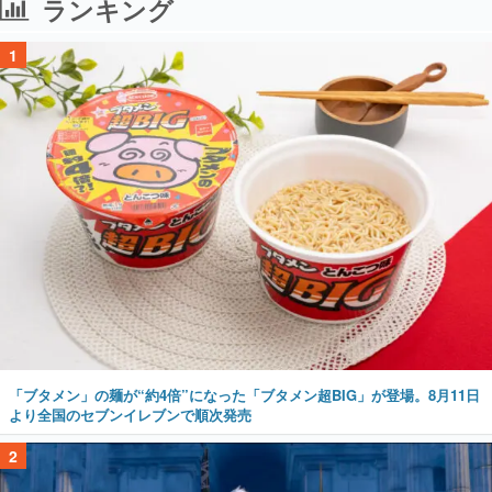
ランキング
1
「ブタメン」の麺が“約4倍”になった「ブタメン超BIG」が登場。8月11日
より全国のセブンイレブンで順次発売
2