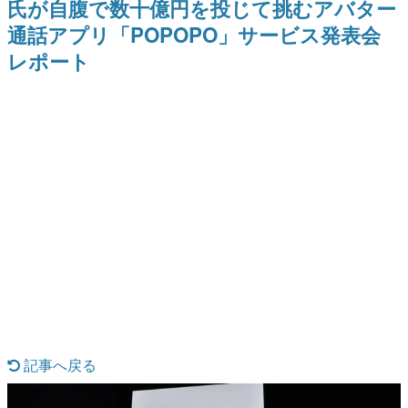
氏が自腹で数十億円を投じて挑むアバター
を描く
Switch向けにリリース予定
日本のコンテンツ産業やカルチャーに与えた影響を探る企
通話アプリ「POPOPO」サービス発表会
画です。
レポート
日本モバイルゲーム産業史
日本のモバイルゲーム史における主要なトピック・タイト
ルを網羅するほか、開発者へのインタビューや識者による
解説を掲載。約20年の歴史が一望できる決定版！
若ゲのいたり〜ゲームクリエイターの青春〜
『うつヌケ』『ペンと箸』等で知られるマンガ家・田中圭
一先生によるゲーム業界レポートマンガです。
なんでゲームは面白い？
ゲーム開発者・hamatsu氏がゲームの魅力を画面や操作の
具体的な形から解き明かしていく、硬派で骨太な評論連載
です。
ゲームが変えた日本語
「経験値」「裏技」「ラスボス」… ゲームにまつわる言葉
の起源や用法の変遷を、コンピューター文化史研究家・タ
イニーP氏が徹底調査。
カテゴリ
記事へ戻る
特集記事