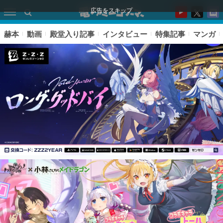
広告をスキップ
赫本
動画
殿堂入り記事
インタビュー
特集記事
マンガ
ピックアップ
電ファミのいま読まれている記事ランキング
アプリセール情報