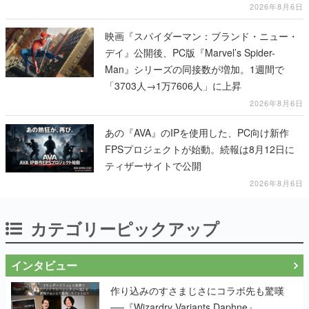
2026年8月6日
映画『スパイダーマン：ブランド・ニュー・
デイ』公開後、PC版『Marvel’s Spider-
Man』シリーズの同接数が増加。1週間で
「3703人→1万7606人」に上昇
2026年8月6日
あの『AVA』のIPを使用した、PC向け新作
FPSプロジェクトが始動。続報は8月12日に
ティザーサイトで公開
2026年8月6日
カテゴリーピックアップ
インタビュー
作り込みのすさまじさにコラボ先も驚嘆
──『Wizardry Variants Daphne』