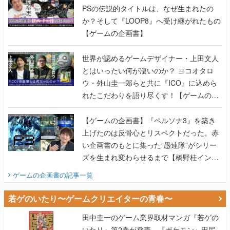
PSの伝説的タイトルは、なぜ生まれたの
か？そして『LOOP8』へ受け継がれたもの
【ゲームの企画書】
世界が認めるゲームデザイナー・上田文人
とはいったい何が凄いのか？ ヨコオタロ
ウ・外山圭一郎らと共に『ICO』に込めら
れたこだわりを語り尽くす！【ゲームの企
画書】
【ゲームの企画書】『ペルソナ3』を築き
上げたのは反骨心とリスペクトだった。赤
い企画書のもとに集った“愚連隊”がシリー
ズを生まれ変わらせるまで【橋野桂インタ
ビュー】
ゲームの企画書
の記事一覧
若ゲのいたり〜ゲームクリエイターの青春〜
田中圭一のゲーム業界取材マンガ『若ゲの
いたり』第2巻が発売。『ポケモン』田尻