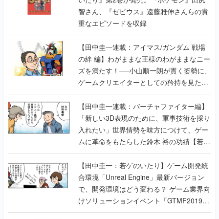
智さん、『ゼビウス』遠藤雅伸さんらの貴
重なエピソードを収録
【田中圭一連載：アイマス/ガンダム 戦場
の絆 編】わがままな王様のわがままなニー
ズを満たす！──小山順一朗が貫く姿勢に、
ゲームクリエイターとしての矜持を見た
【若ゲのいたり最終回】
【田中圭一連載：バーチャファイター編】
「新しい3D表現のために、軍事技術を採り
入れたい」世界情勢を味方につけて、ゲー
ムに革命をもたらした鈴木 裕の功績【若ゲ
のいたり】
【田中圭一：若ゲのいたり】ゲーム開発統
合環境「Unreal Engine」最新バージョン
で、開発環境はどう変わる？ ゲーム業界向
けソリューションイベント「GTMF2019」
に行って、より理解を深めよう【PR】