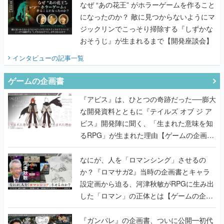
なぜ “あの花王” がホラーゲームを作ること
になったのか？ 敵に見つからないようにマ
ジックリンでこっそり掃除する『しずかな
おそうじ』が生まれるまで【開発座談会】
インタビュー
の記事一覧
ゲームの企画書
『アビス』は、ひとつの奇跡だった──膨大
な開発資料とともに『テイルズ オブ ジ ア
ビス』開発陣に聞く、「生まれた意味を知
るRPG」が生まれた理由【ゲームの企画
書】
なにが、人を「ロマンシング」させるの
か？『ロマサガ2』当時の企画書とキャラ
設定画から迫る、河津秋敏がRPGに生み出
した「ロマン」の正体とは【ゲームの企画
書】
『ガンパレ』の企画書、ついに公開━初代