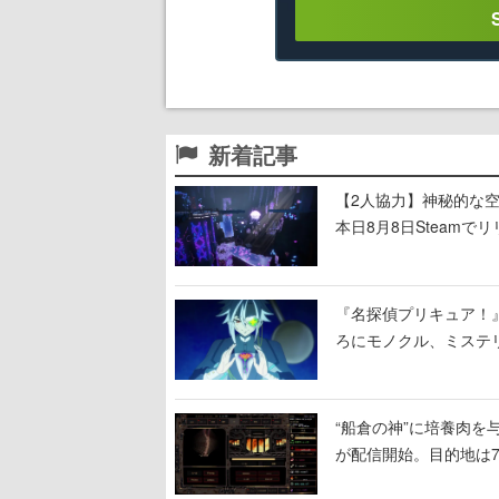
新着記事
【2人協力】神秘的な空間でパ
本日8月8日Steam
ームを探索しながら脱
『名探偵プリキュア！
ろにモノクル、ミステ
“船倉の神”に培養肉
が配信開始。目的地は
人間を増やし、加工し