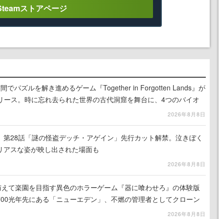
Steamストアページ
ズルを解き進めるゲーム『Together in Forgotten Lands』が
でリリース。時に忘れ去られた世界の古代洞窟を舞台に、4つのバイオ
出を目指す
2026年8月8日
』第28話「謎の怪盗デッチ・アゲイン」先行カット解禁。泣きぼく
リアスな姿が映し出された場面も
2026年8月8日
を与えて楽園を目指す異色のホラーゲーム『器に喰わせろ』の体験版
700光年先にある「ニューエデン」、不燃の管理者としてクローン
て神に捧げる
2026年8月8日