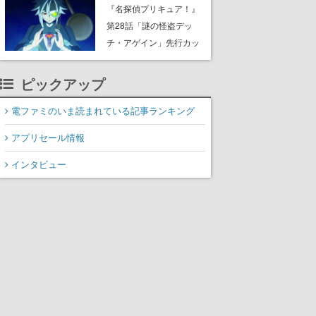
8月8日Steamでリリー
『名探偵プリキュア！』
ス。時に忘れ去られた世
第28話「謎の怪盗デッ
界の古代洞窟を舞台に、4
チ・アゲイン」先行カッ
つのバイオームを探索し
ト解禁。泣きぼくろにモ
ながら脱出を目指す
ノクル、ミステリアスな
ピックアップ
姿が映し出された場面も
電ファミのいま読まれている記事ランキング
アプリセール情報
インタビュー