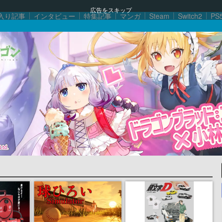
広告をスキップ
入り記事
インタビュー
特集記事
マンガ
Steam
Switch2
PS