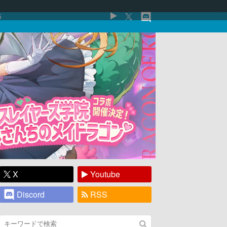
5
X
Youtube
Discord
RSS