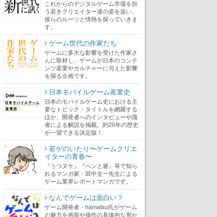
これからのデジタルゲーム市場を担
う若きクリエイター達の姿を追い、
彼らのルーツと情熱を探っていきま
す。
ゲーム世代の作家たち
ゲームに多大な影響を受けた作家さ
んに取材し、ゲームが日本のコンテ
ンツ産業やカルチャーに与えた影響
を探る企画です。
日本モバイルゲーム産業史
日本のモバイルゲーム史における主
要なトピック・タイトルを網羅する
ほか、開発者へのインタビューや識
者による解説を掲載。約20年の歴史
が一望できる決定版！
若ゲのいたり〜ゲームクリエ
イターの青春〜
『うつヌケ』『ペンと箸』等で知ら
れるマンガ家・田中圭一先生による
ゲーム業界レポートマンガです。
なんでゲームは面白い？
ゲーム開発者・hamatsu氏がゲーム
の魅力を画面や操作の具体的な形か