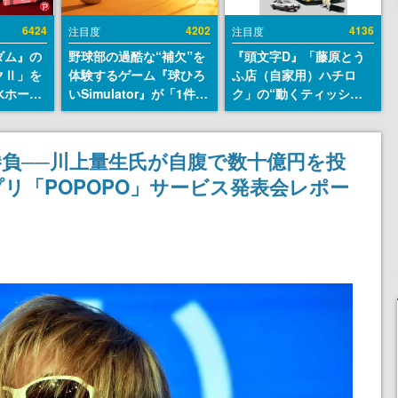
6424
4202
4136
注目度
注目度
ダム』の
野球部の過酷な“補欠”を
『頭文字D』「藤原とう
クⅡ」を
体験するゲーム『球ひろ
ふ店（自家用）ハチロ
水ホース
いSimulator』が「1件」
ク」の“動くティッシュ
始。本体
のウィッシュリストをも
ケース”が買えるポップ
ーソナル
とにチェコ語に対応し
アップショップが開催
公国軍の
SNSで話題に。『キング
へ。マンガの舞台である
負──川上量生氏が自腹で数十億円を投
式番号な
ダム・カム』開発元やチ
群馬の「イオンモール高
リ「POPOPO」サービス発表会レポー
ェコのプロ野球選手から
崎」にて、8月11日から8
称賛の声
月20日までの期間限定で
開催予定