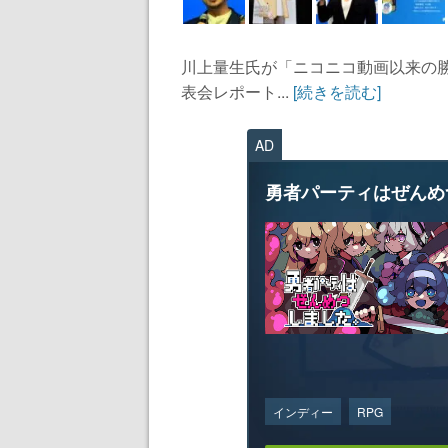
川上量生氏が「ニコニコ動画以来の勝
表会レポート...
[続きを読む]
AD
勇者パーティはぜんめ
インディー
RPG