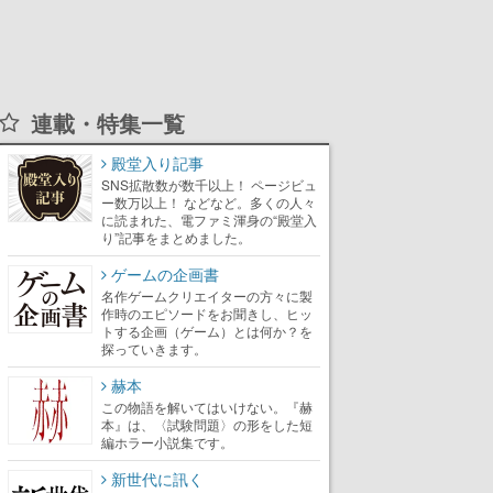
連載・特集一覧
殿堂入り記事
SNS拡散数が数千以上！ ページビュ
ー数万以上！ などなど。多くの人々
に読まれた、電ファミ渾身の“殿堂入
り”記事をまとめました。
ゲームの企画書
名作ゲームクリエイターの方々に製
作時のエピソードをお聞きし、ヒッ
トする企画（ゲーム）とは何か？を
探っていきます。
赫本
この物語を解いてはいけない。『赫
本』は、〈試験問題〉の形をした短
編ホラー小説集です。
新世代に訊く