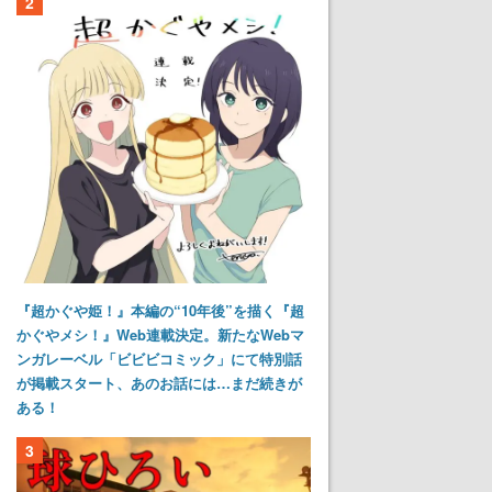
2
『超かぐや姫！』本編の“10年後”を描く『超
かぐやメシ！』Web連載決定。新たなWebマ
ンガレーベル「ビビビコミック」にて特別話
が掲載スタート、あのお話には…まだ続きが
ある！
3