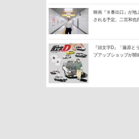
映画『８番出口』が地上
される予定。二宮和也氏
る河内大和氏の迫真の
『頭文字D』「藤原と
プアップショップが開
11日から8月20日ま