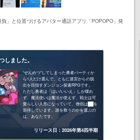
負」と位置づけるアバター通話アプリ「POPOPO」発
つしました。
“ぜんめつ”してしまった勇者パーティか
ら1人だけ選んで、ともに迷宮からの脱
出を目指すダンジョン探索RPGです。
ただし勇者は「はい/いいえ」しか喋れ
ず、魔法使いは魔法が使えず、戦士は可
愛らしい人形になっていて、僧侶は██を
崇拝しています。誰を救うのかを選ぶの
は、あなたです。
リリース日：2026年第4四半期