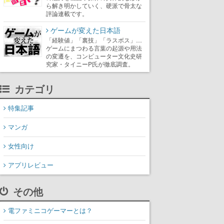
ら解き明かしていく、硬派で骨太な
評論連載です。
ゲームが変えた日本語
「経験値」「裏技」「ラスボス」…
ゲームにまつわる言葉の起源や用法
の変遷を、コンピューター文化史研
究家・タイニーP氏が徹底調査。
カテゴリ
特集記事
マンガ
女性向け
アプリレビュー
その他
電ファミニコゲーマーとは？