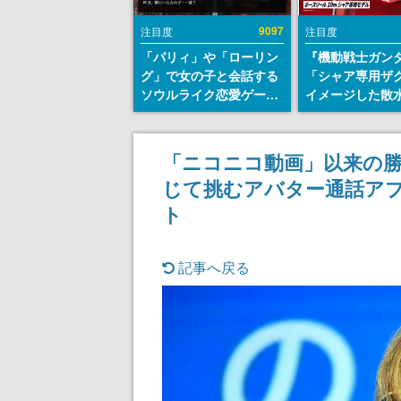
9097
注目度
注目度
「パリィ」や「ローリン
『機動戦士ガン
グ」で女の子と会話する
「シャア専用ザ
ソウルライク恋愛ゲーム
イメージした散
『小早川さんはソウルラ
リールが予約開
イク』無料公開。返事に
にはシャアのパ
失敗すると「YOU
マークやジオン
「ニコニコ動画」以来の勝
DIED」
エンブレム、型
じて挑むアバター通話アプ
どを配置
ト
記事へ戻る