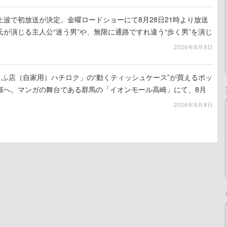
波で初放送が決定。金曜ロードショーにて8月28日21時より放送
が演じる主人公“迷う男”や、無限に通路ですれ違う“歩く男”を演じ
演技は必見
2026年8月8日
うふ店（自家用）ハチロク」の“動くティッシュケース”が買えるポッ
催へ。マンガの舞台である群馬の「イオンモール高崎」にて、8月
での期間限定で開催予定
2026年8月8日