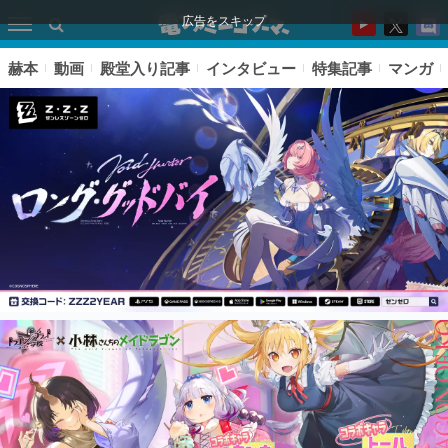
広告をスキップ
赫本
動画
殿堂入り記事
インタビュー
特集記事
マンガ
ピックアップ
電ファミのいま読まれている記事ランキング
アプリセール情報