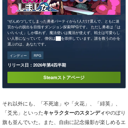
“ぜんめつ”してしまった勇者パーティから1人だけ選んで、ともに迷
宮からの脱出を目指すダンジョン探索RPGです。 ただし勇者は「は
い/いいえ」しか喋れず、魔法使いは魔法が使えず、戦士は可愛らし
い人形になっていて、僧侶は██を崇拝しています。誰を救うのかを
選ぶのは、あなたです。
インディー
RPG
リリース日：2026年第4四半期
Steamストアページ
それ以外にも、「不死途」や「火花」、「緋英」、
「爻光」といった
やのぼり
キャラクターのスタンディ
旗も並んでいた。また、自由に記念撮影が楽しめるエ