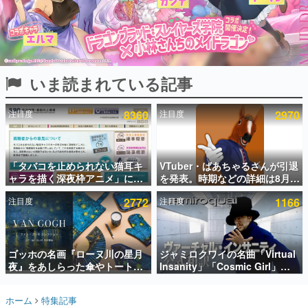
インタビュー
連載・特集一覧
殿堂入り記事
いま読まれている記事
SNS拡散数が数千以上！ ページビュー数万以上！ などな
ど。多くの人々に読まれた、電ファミ渾身の“殿堂入り”記
事をまとめました。
注目度
8360
注目度
2970
ゲームの企画書
名作ゲームクリエイターの方々に製作時のエピソードをお
聞きし、ヒットする企画（ゲーム）とは何か？を探ってい
「タバコを止められない猫耳キ
VTuber・ばあちゃるさんが引退
きます。
ャラを描く深夜枠アニメ」に視
を発表。時期などの詳細は8月9
赫本
聴者の一部から批判意見。違法
日15時からの配信で説明
この物語を解いてはいけない。『赫本』は、〈試験問題〉
注目度
2772
注目度
1166
薬物の使用と思しき描写も含め
の形をした短編ホラー小説集です。
て、BPOが議論を交わす
新世代に訊く
ゴッホの名画『ローヌ川の星月
ジャミロクワイの名曲「Virtual
これからのデジタルゲーム市場を担う若きクリエイター達
の姿を追い、彼らのルーツと情熱を探っていきます。
夜』をあしらった傘やトートバ
Insanity」「Cosmic Girl」
ッグなどが登場。8月7日21時よ
「Canned Heat」公式日本語字
り2日間限定で予約販売
幕付きMVがいきなり公開！
ゲーム世代の作家たち
ホーム
特集記事
「SUMMER SONIC 2026」での
ゲームに多大な影響を受けた作家さんに取材し、ゲームが