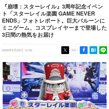
9年ぶりとなる日本公演を記念し
日本のコンテンツ産業やカルチャーに与えた影響を探る企
『崩壊：スターレイル』3周年記念イベン
て
画です。
ト「スターレイル楽園 GAME NEVER
日本モバイルゲーム産業史
ENDS」フォトレポート。巨大バルーンに
日本のモバイルゲーム史における主要なトピック・タイト
ルを網羅するほか、開発者へのインタビューや識者による
ミニゲーム、コスプレイヤーまで登場した
解説を掲載。約20年の歴史が一望できる決定版！
3日間の熱気をお届け
若ゲのいたり〜ゲームクリエイターの青春〜
『うつヌケ』『ペンと箸』等で知られるマンガ家・田中圭
一先生によるゲーム業界レポートマンガです。
2026年5月25日 12:30
反応
なんでゲームは面白い？
ゲーム開発者・hamatsu氏がゲームの魅力を画面や操作の
具体的な形から解き明かしていく、硬派で骨太な評論連載
です。
ゲームが変えた日本語
「経験値」「裏技」「ラスボス」… ゲームにまつわる言葉
の起源や用法の変遷を、コンピューター文化史研究家・タ
イニーP氏が徹底調査。
カテゴリ
特集記事