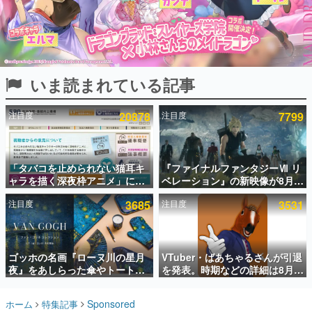
インタビュー
連載・特集一覧
殿堂入り記事
いま読まれている記事
SNS拡散数が数千以上！ ページビュー数万以上！ などな
ど。多くの人々に読まれた、電ファミ渾身の“殿堂入り”記
事をまとめました。
注目度
20878
注目度
7799
ゲームの企画書
名作ゲームクリエイターの方々に製作時のエピソードをお
聞きし、ヒットする企画（ゲーム）とは何か？を探ってい
「タバコを止められない猫耳キ
『ファイナルファンタジーⅦ リ
きます。
ャラを描く深夜枠アニメ」に視
ベレーション』の新映像が8月
赫本
聴者の一部から批判意見。違法
26日早朝に公開へ。『FF7』リ
この物語を解いてはいけない。『赫本』は、〈試験問題〉
注目度
3685
注目度
3531
薬物の使用と思しき描写も含め
メイクシリーズの完結編、
の形をした短編ホラー小説集です。
て、BPOが議論を交わす
「gamescom」のオープニング
ナイトライブにてディレクター
の浜口直樹氏が登壇する予定
新世代に訊く
ゴッホの名画『ローヌ川の星月
VTuber・ばあちゃるさんが引退
これからのデジタルゲーム市場を担う若きクリエイター達
の姿を追い、彼らのルーツと情熱を探っていきます。
夜』をあしらった傘やトートバ
を発表。時期などの詳細は8月9
ッグなどが登場。8月7日21時よ
日15時からの配信で説明
り2日間限定で予約販売
ゲーム世代の作家たち
Sponsored
ホーム
特集記事
ゲームに多大な影響を受けた作家さんに取材し、ゲームが