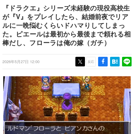
日本のコンテンツ産業やカルチャーに与えた影響を探る企
『ドラクエ』シリーズ未経験の現役高校生
画です。
が『V』をプレイしたら、結婚前夜でリア
日本モバイルゲーム産業史
ルに一晩悩むくらいドハマりしてしまっ
日本のモバイルゲーム史における主要なトピック・タイト
ルを網羅するほか、開発者へのインタビューや識者による
た。ピエールは最初から最後まで頼れる相
解説を掲載。約20年の歴史が一望できる決定版！
棒だし、フローラは俺の嫁（ガチ）
若ゲのいたり〜ゲームクリエイターの青春〜
『うつヌケ』『ペンと箸』等で知られるマンガ家・田中圭
一先生によるゲーム業界レポートマンガです。
2026年5月27日 12:00
反応
なんでゲームは面白い？
ゲーム開発者・hamatsu氏がゲームの魅力を画面や操作の
具体的な形から解き明かしていく、硬派で骨太な評論連載
です。
ゲームが変えた日本語
「経験値」「裏技」「ラスボス」… ゲームにまつわる言葉
の起源や用法の変遷を、コンピューター文化史研究家・タ
イニーP氏が徹底調査。
カテゴリ
特集記事