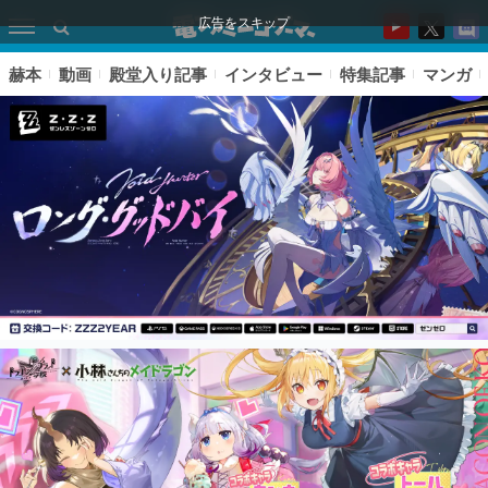
広告をスキップ
赫本
動画
殿堂入り記事
インタビュー
特集記事
マンガ
ピックアップ
電ファミのいま読まれている記事ランキング
アプリセール情報