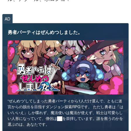
AD
勇者パーティはぜんめつしました。
“ぜんめつ”してしまった勇者パーティから1人だけ選んで、ともに迷
宮からの脱出を目指すダンジョン探索RPGです。 ただし勇者は「は
い/いいえ」しか喋れず、魔法使いは魔法が使えず、戦士は可愛らし
い人形になっていて、僧侶は██を崇拝しています。誰を救うのかを
選ぶのは、あなたです。