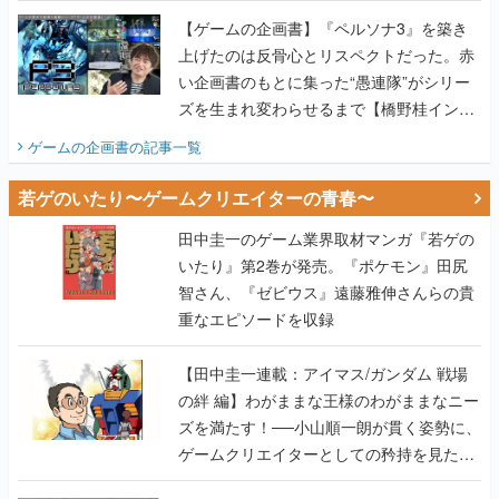
【ゲームの企画書】『ペルソナ3』を築き
上げたのは反骨心とリスペクトだった。赤
い企画書のもとに集った“愚連隊”がシリー
ズを生まれ変わらせるまで【橋野桂インタ
ビュー】
ゲームの企画書
の記事一覧
若ゲのいたり〜ゲームクリエイターの青春〜
田中圭一のゲーム業界取材マンガ『若ゲの
いたり』第2巻が発売。『ポケモン』田尻
智さん、『ゼビウス』遠藤雅伸さんらの貴
重なエピソードを収録
【田中圭一連載：アイマス/ガンダム 戦場
の絆 編】わがままな王様のわがままなニー
ズを満たす！──小山順一朗が貫く姿勢に、
ゲームクリエイターとしての矜持を見た
【若ゲのいたり最終回】