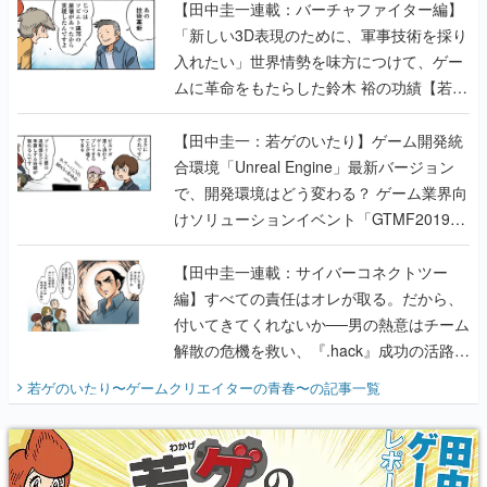
【田中圭一連載：バーチャファイター編】
「新しい3D表現のために、軍事技術を採り
入れたい」世界情勢を味方につけて、ゲー
ムに革命をもたらした鈴木 裕の功績【若ゲ
のいたり】
【田中圭一：若ゲのいたり】ゲーム開発統
合環境「Unreal Engine」最新バージョン
で、開発環境はどう変わる？ ゲーム業界向
けソリューションイベント「GTMF2019」
に行って、より理解を深めよう【PR】
【田中圭一連載：サイバーコネクトツー
編】すべての責任はオレが取る。だから、
付いてきてくれないか──男の熱意はチーム
解散の危機を救い、『.hack』成功の活路を
開く。業界の快男児・松山 洋に流れる血は
若ゲのいたり〜ゲームクリエイターの青春〜
の記事一覧
『少年ジャンプ』色だった【若ゲのいた
り】