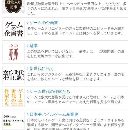
SNS拡散数が数千以上！ ページビュー数万以上！ などなど。多
くの人々に読まれた、電ファミ渾身の“殿堂入り”記事をまとめま
した。
ゲームの企画書
名作ゲームクリエイターの方々に製作時のエピソードをお聞き
し、ヒットする企画（ゲーム）とは何か？を探っていきます。
赫本
この物語を解いてはいけない。『赫本』は、〈試験問題〉の形
をした短編ホラー小説集です。
新世代に訊く
これからのデジタルゲーム市場を担う若きクリエイター達の姿
を追い、彼らのルーツと情熱を探っていきます。
ゲーム世代の作家たち
ゲームに多大な影響を受けた作家さんに取材し、ゲームが日本
のコンテンツ産業やカルチャーに与えた影響を探る企画です。
日本モバイルゲーム産業史
日本のモバイルゲーム史における主要なトピック・タイトルを
網羅するほか、開発者へのインタビューや識者による解説を掲
載。約20年の歴史が一望できる決定版！