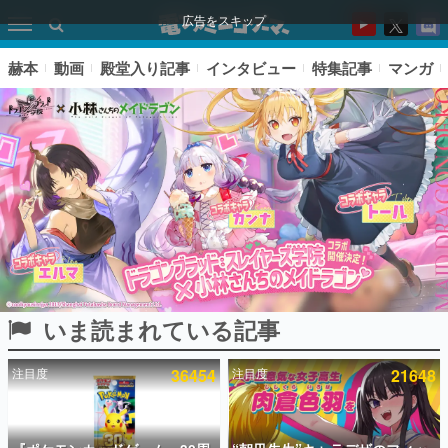
広告をスキップ
赫本
動画
殿堂入り記事
インタビュー
特集記事
マンガ
いま読まれている記事
ピックアップ
注目度
36454
注目度
21648
電ファミのいま読まれている記事ランキング
アプリセール情報