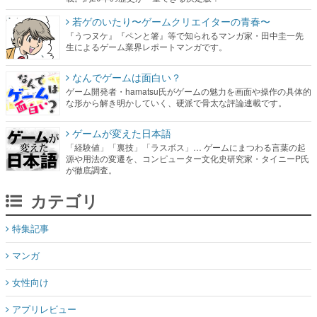
若ゲのいたり〜ゲームクリエイターの青春〜
『うつヌケ』『ペンと箸』等で知られるマンガ家・田中圭一先
生によるゲーム業界レポートマンガです。
なんでゲームは面白い？
ゲーム開発者・hamatsu氏がゲームの魅力を画面や操作の具体的
な形から解き明かしていく、硬派で骨太な評論連載です。
ゲームが変えた日本語
「経験値」「裏技」「ラスボス」… ゲームにまつわる言葉の起
源や用法の変遷を、コンピューター文化史研究家・タイニーP氏
が徹底調査。
カテゴリ
特集記事
マンガ
女性向け
アプリレビュー