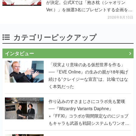
が決定。公式Xでは「抱き枕（シャオリン
Ver.）」を抽選3名にプレゼントする企画を実
施中
2026年8月10日
カテゴリーピックアップ
インタビュー
「現実より意味のある仮想世界を作る」
──『EVE Online』の生みの親が18年掲げ
続ける”クレイジーな宣言”は、比喩ではな
く本気だった
作り込みのすさまじさにコラボ先も驚嘆
──『Wizardry Variants Daphne』
×『FFXI』コラボが期間限定なのにジョブ
もキャラも武器も戦闘システムもワンオフ
で作り込まれた理由を両ディレクターに聞