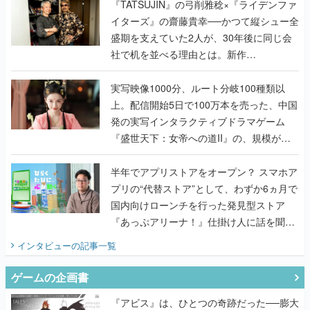
く
『TATSUJIN』の弓削雅稔×『ライデンファ
イターズ』の齋藤貴幸──かつて縦シュー全
盛期を支えていた2人が、30年後に同じ会
社で机を並べる理由とは。新作
『TATSUJIN EXTREME』で初タッグを組
んだレジェンド2人に訊く開発秘話
実写映像1000分、ルート分岐100種類以
上。配信開始5日で100万本を売った、中国
発の実写インタラクティブドラマゲーム
『盛世天下：女帝への道II』の、規模が違
うこだわりをプロデューサーに聞いた
半年でアプリストアをオープン？ スマホア
プリの“代替ストア”として、わずか6ヵ月で
国内向けローンチを行った発見型ストア
『あっぷアリーナ！』仕掛け人に話を聞い
てみた
インタビュー
の記事一覧
ゲームの企画書
『アビス』は、ひとつの奇跡だった──膨大