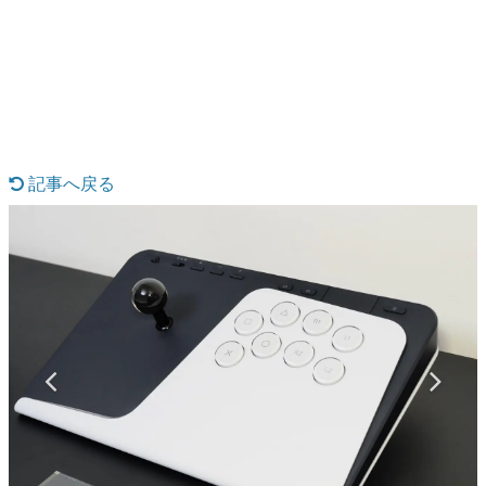
日本のコンテンツ産業やカルチャーに与えた影響を探る企
画です。
日本モバイルゲーム産業史
日本のモバイルゲーム史における主要なトピック・タイト
ルを網羅するほか、開発者へのインタビューや識者による
解説を掲載。約20年の歴史が一望できる決定版！
若ゲのいたり〜ゲームクリエイターの青春〜
『うつヌケ』『ペンと箸』等で知られるマンガ家・田中圭
記事へ戻る
一先生によるゲーム業界レポートマンガです。
なんでゲームは面白い？
ゲーム開発者・hamatsu氏がゲームの魅力を画面や操作の
具体的な形から解き明かしていく、硬派で骨太な評論連載
です。
ゲームが変えた日本語
「経験値」「裏技」「ラスボス」… ゲームにまつわる言葉
の起源や用法の変遷を、コンピューター文化史研究家・タ
イニーP氏が徹底調査。
カテゴリ
特集記事