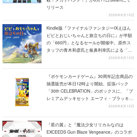
リリース
2026年8月10日
Kindle版『ファイナルファンタジーIXえほん
ビビとおじいちゃんと旅立ちの日に』が半額
の「660円」となるセールが開催中。原作ス
タッフの青木和彦氏と板鼻利幸氏による「ビ
ビ」の前日譚
2026年8月10日
『ポケモンカードゲーム』30周年記念商品の
抽選販売が本日12時より開始。拡張パック
「30th CELEBRATION」のボックスに、「プ
レミアムデッキセット エーフィ・ブラッキ
ー」「FUTURISTIC BOX」の計3商品
2026年8月10日
『星の翼』と『魔法少女リリカルなのは
EXCEEDS Gun Blaze Vengeance』のコラボ