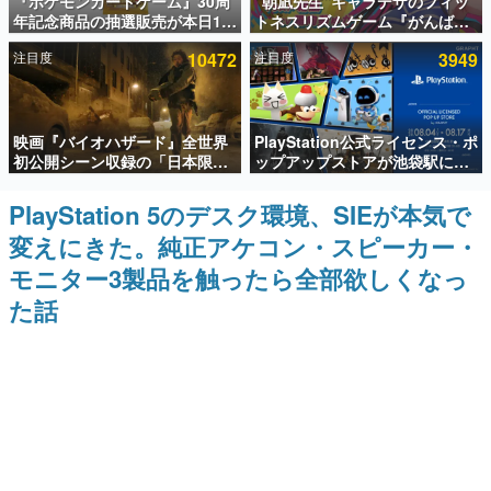
『ポケモンカードゲーム』30周
“朝凪先生”キャラデザのフィッ
年記念商品の抽選販売が本日12
トネスリズムゲーム『がんば
インタビュー
時より開始。拡張パック「30th
れ！チアリズム』Steamストア
注目度
10472
注目度
3949
CELEBRATION」のボックス
ページが公開。キャラクターの
連載・特集一覧
に、「プレミアムデッキセット
CVは陽向葵ゅかさん
エーフィ・ブラッキー」
「FUTURISTIC BOX」の計3商
殿堂入り記事
品
映画『バイオハザード』全世界
PlayStation公式ライセンス・ポ
SNS拡散数が数千以上！ ページビュー数万以上！ などな
ど。多くの人々に読まれた、電ファミ渾身の“殿堂入り”記
初公開シーン収録の「日本限
ップアップストアが池袋駅にて
事をまとめました。
定」予告映像が解禁。バイオの
期間限定で開催。夏のアパレル
日（8月10日）にあわせて、
や『ブラッドボーン』の新作ア
PlayStation 5のデスク環境、SIEが本気で
ゲームの企画書
「ラクーンシティ総合病院」へ
イテムが登場
名作ゲームクリエイターの方々に製作時のエピソードをお
変えにきた。純正アケコン・スピーカー・
行く配達人の姿が披露
聞きし、ヒットする企画（ゲーム）とは何か？を探ってい
きます。
モニター3製品を触ったら全部欲しくなっ
赫本
た話
この物語を解いてはいけない。『赫本』は、〈試験問題〉
の形をした短編ホラー小説集です。
新世代に訊く
これからのデジタルゲーム市場を担う若きクリエイター達
の姿を追い、彼らのルーツと情熱を探っていきます。
ゲーム世代の作家たち
ゲームに多大な影響を受けた作家さんに取材し、ゲームが