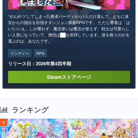
“ぜんめつ”してしまった勇者パーティから1人だけ選んで、ともに迷
宮からの脱出を目指すダンジョン探索RPGです。 ただし勇者は「は
い/いいえ」しか喋れず、魔法使いは魔法が使えず、戦士は可愛らし
い人形になっていて、僧侶は██を崇拝しています。誰を救うのかを
選ぶのは、あなたです。
インディー
RPG
リリース日：2026年第4四半期
Steamストアページ
ランキング
1