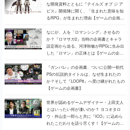
な開発資料とともに『テイルズ オブ ジ ア
ビス』開発陣に聞く、「生まれた意味を知
るRPG」が生まれた理由【ゲームの企画
書】
なにが、人を「ロマンシング」させるの
か？『ロマサガ2』当時の企画書とキャラ
設定画から迫る、河津秋敏がRPGに生み出
した「ロマン」の正体とは【ゲームの企画
書】
『ガンパレ』の企画書、ついに公開━初代
PSの伝説的タイトルは、なぜ生まれたの
か？そして『LOOP8』へ受け継がれたもの
【ゲームの企画書】
世界が認めるゲームデザイナー・上田文人
とはいったい何が凄いのか？ ヨコオタロ
ウ・外山圭一郎らと共に『ICO』に込めら
れたこだわりを語り尽くす！【ゲームの企
画書】