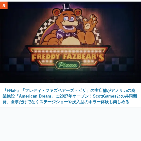
5
『FNaF』「フレディ・ファズベアーズ・ピザ」の実店舗がアメリカの商
業施設「American Dream」に2027年オープン！ScottGamesとの共同開
発、食事だけでなくステージショーや没入型のホラー体験も楽しめる