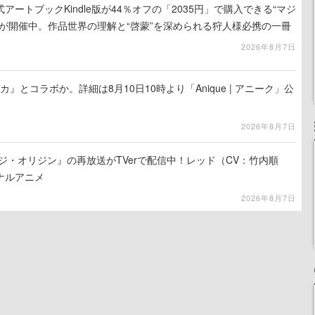
ートブックKindle版が44％オフの「2035円」で購入できる“マジ
が開催中。作品世界の理解と“啓蒙”を深められる狩人様必携の一冊
2026年8月7日
カ』とコラボか。詳細は8月10日10時より「Anique | アニーク」公
2026年8月7日
ジ・オリジン』の再放送がTVerで配信中！レッド（CV：竹内順
ナルアニメ
2026年8月7日