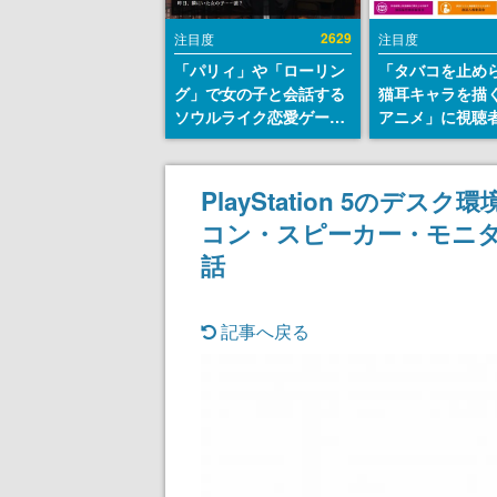
2629
注目度
注目度
「パリィ」や「ローリン
「タバコを止め
グ」で女の子と会話する
猫耳キャラを描
ソウルライク恋愛ゲーム
アニメ」に視聴
『小早川さんはソウルラ
から批判意見。
イク』無料公開。返事に
の使用と思しき
失敗すると「YOU
めて、BPOが議
PlayStation 5のデ
DIED」
す
コン・スピーカー・モニタ
話
記事へ戻る