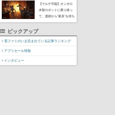
や大きな貝も
【マルチ可能】オンボロ
木製ロボットに乗り移っ
て、遺跡から“家具”を持ち
帰るホラーアクションゲ
ーム『GRAIN ROT』が本
ピックアップ
日8月8日Steamにて発
売。迫る“腐敗”から逃げ延
電ファミのいま読まれている記事ランキング
び、持ち帰った家具で基
アプリセール情報
地を再建
インタビュー