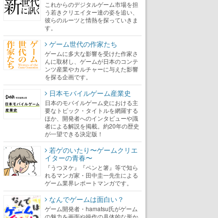
これからのデジタルゲーム市場を担
う若きクリエイター達の姿を追い、
彼らのルーツと情熱を探っていきま
す。
ゲーム世代の作家たち
ゲームに多大な影響を受けた作家さ
んに取材し、ゲームが日本のコンテ
ンツ産業やカルチャーに与えた影響
を探る企画です。
日本モバイルゲーム産業史
日本のモバイルゲーム史における主
要なトピック・タイトルを網羅する
ほか、開発者へのインタビューや識
者による解説を掲載。約20年の歴史
が一望できる決定版！
若ゲのいたり〜ゲームクリエ
イターの青春〜
『うつヌケ』『ペンと箸』等で知ら
れるマンガ家・田中圭一先生による
ゲーム業界レポートマンガです。
なんでゲームは面白い？
ゲーム開発者・hamatsu氏がゲーム
の魅力を画面や操作の具体的な形か