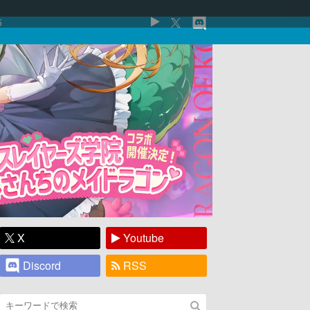
5
X
Youtube
Discord
RSS