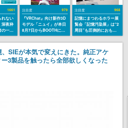
1661
979
968
注目度
注目度
られない
『VRChat』向け新作3D
記憶にまつわるホラー展
く深夜枠
モデル「ニュイ」が本日
覧会「記憶汚染展」は“2
者の一部
8月7日からBOOTHにて
周目”も圧倒的におもし
違法薬物
発売。瞳に光る星や感情
ろい。自分の記憶が“汚
描写も含
豊かな表情が、小悪魔か
染された”ことに気づい
論を交わ
わいい
た瞬間、展示の意味が変
スク環境、SIEが本気で変えにきた。純正アケ
わる。1周目はホラーと
ー3製品を触ったら全部欲しくなった
して、2周目はミステリ
ーの解決編として【ネタ
バレあり】