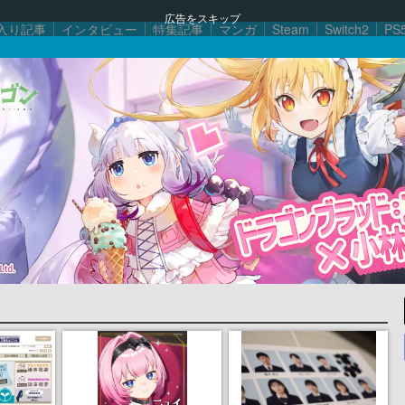
広告をスキップ
入り記事
インタビュー
特集記事
マンガ
Steam
Switch2
PS