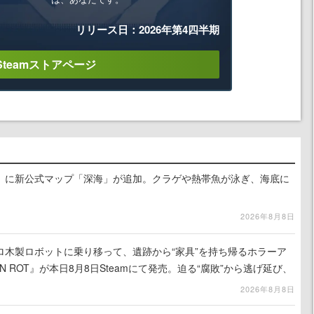
リリース日：2026年第4四半期
Steamストアページ
』に新公式マップ「深海」が追加。クラゲや熱帯魚が泳ぎ、海底に
2026年8月8日
ロ木製ロボットに乗り移って、遺跡から“家具”を持ち帰るホラーア
N ROT』が本日8月8日Steamにて発売。迫る“腐敗”から逃げ延び、
を再建
2026年8月8日