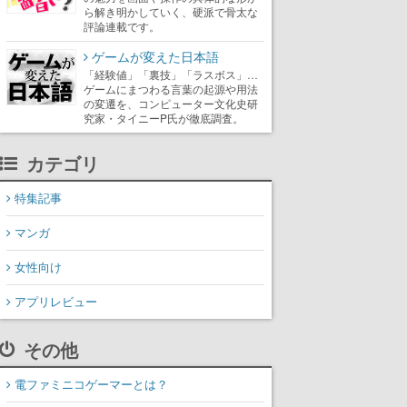
ら解き明かしていく、硬派で骨太な
評論連載です。
ゲームが変えた日本語
「経験値」「裏技」「ラスボス」…
ゲームにまつわる言葉の起源や用法
の変遷を、コンピューター文化史研
究家・タイニーP氏が徹底調査。
カテゴリ
特集記事
マンガ
女性向け
アプリレビュー
その他
電ファミニコゲーマーとは？