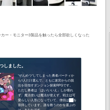
ン・スピーカー・モニター3製品を触ったら全部欲しくなった
つしました。
“ぜんめつ”してしまった勇者パーティか
ら1人だけ選んで、ともに迷宮からの脱
出を目指すダンジョン探索RPGです。
ただし勇者は「はい/いいえ」しか喋れ
ず、魔法使いは魔法が使えず、戦士は可
愛らしい人形になっていて、僧侶は██を
崇拝しています。誰を救うのかを選ぶの
は、あなたです。