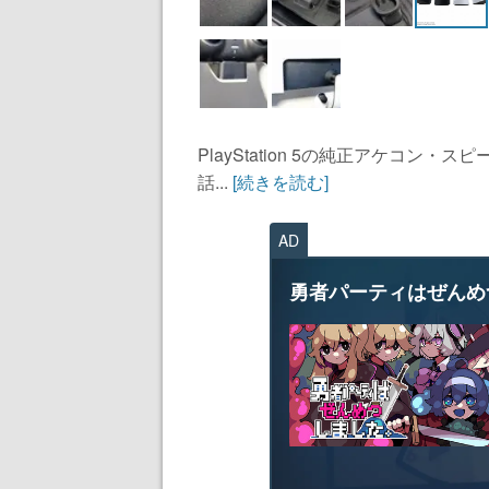
PlayStation 5の純正アケコ
話...
[続きを読む]
AD
勇者パーティはぜんめ