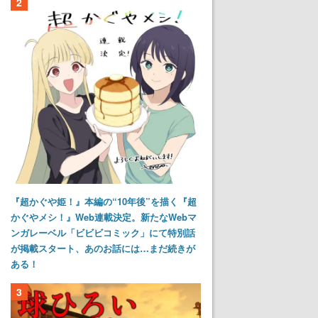
2
『超かぐや姫！』本編の“10年後”を描く『超
かぐやメシ！』Web連載決定。新たなWebマ
ンガレーベル「ビビビコミック」にて特別話
が掲載スタート、あのお話には…まだ続きが
ある！
3