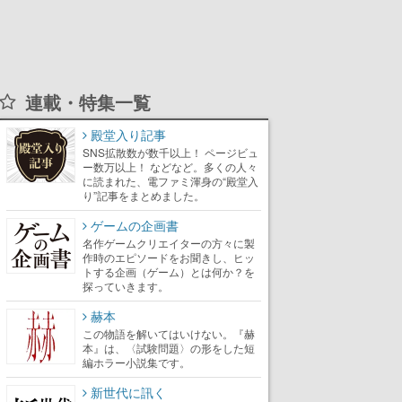
連載・特集一覧
殿堂入り記事
SNS拡散数が数千以上！ ページビュ
ー数万以上！ などなど。多くの人々
に読まれた、電ファミ渾身の“殿堂入
り”記事をまとめました。
ゲームの企画書
名作ゲームクリエイターの方々に製
作時のエピソードをお聞きし、ヒッ
トする企画（ゲーム）とは何か？を
探っていきます。
赫本
この物語を解いてはいけない。『赫
本』は、〈試験問題〉の形をした短
編ホラー小説集です。
新世代に訊く